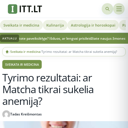
Sveikata ir medicina
Kulinarija
Astrologija ir horoskopai
Pat
aveikslėlyje? Išduos, ar lengvai prisileidžiate naujus žmones
Prabilo apie Rusijo
AKTUALU
Skip
/
Sveikata ir medicina
/
Tyrimo rezultatai: ar Matcha tikrai sukelia anemiją?
to
content
SVEIKATA IR MEDICINA
Tyrimo rezultatai: ar
Matcha tikrai sukelia
anemiją?
Tadas Kreišmontas
Publikuota 2025-12-01 19:49