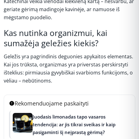
Katechinai veikia vienodai kiekvieną kartą – nesvarbu, ar
geriate gėrimą madingoje kavinėje, ar namuose iš
mėgstamo puodelio.
Kas nutinka organizmui, kai
sumažėja geležies kiekis?
Geležis yra pagrindinis deguonies apykaitos elementas.
Kai jos trūksta, organizmas yra priverstas perskirstyti
išteklius: pirmiausia gyvybiškai svarbioms funkcijoms, o
vėliau – nebūtinoms.
Rekomenduojame paskaityti
Juodasis limonadas tapo vasaros
tendencija: ar jis tikrai sveikas ir kaip
pasigaminti šį neįprastą gėrimą?