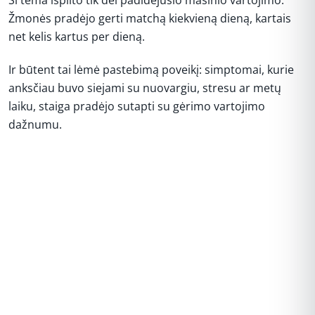
Ši tema išplito tik dėl padidėjusio masinio vartojimo.
Žmonės pradėjo gerti matchą kiekvieną dieną, kartais
net kelis kartus per dieną.
Ir būtent tai lėmė pastebimą poveikį: simptomai, kurie
anksčiau buvo siejami su nuovargiu, stresu ar metų
laiku, staiga pradėjo sutapti su gėrimo vartojimo
dažnumu.
REKLAMA