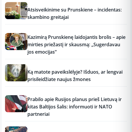
12:37
Atsisveikinime su Prunskiene – incidentas:
skambino greitajai
12:37
Kazimirą Prunskienę laidojantis brolis – apie
mirties priežastį ir skausmą: „Sugerdavau
jos emocijas“
12:37
Ką matote paveikslėlyje? Išduos, ar lengvai
prisileidžiate naujus žmones
12:37
Prabilo apie Rusijos planus prieš Lietuvą ir
kitas Baltijos šalis: informuoti ir NATO
partneriai
12:37