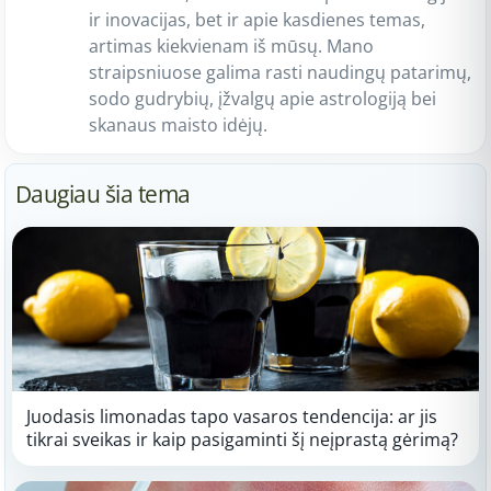
ir inovacijas, bet ir apie kasdienes temas,
artimas kiekvienam iš mūsų. Mano
straipsniuose galima rasti naudingų patarimų,
sodo gudrybių, įžvalgų apie astrologiją bei
skanaus maisto idėjų.
Daugiau šia tema
Juodasis limonadas tapo vasaros tendencija: ar jis
tikrai sveikas ir kaip pasigaminti šį neįprastą gėrimą?