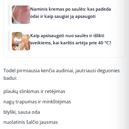
Naminis kremas po saulės: kas padeda
odai ir kaip saugiai ją apsaugoti
Kaip apsisaugoti nuo saulės ir išlikti
sveikiems, kai karštis artėja prie 40 °C?
Todėl pirmiausia kenčia audiniai, jautriausi deguonies
badui:
plaukų slinkimas ir retėjimas
nagų trapumas ir minkštėjimas
blyški, sausa oda
nuolatinis šalčio jausmas