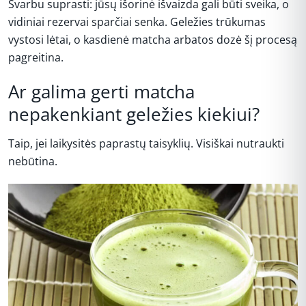
Svarbu suprasti: jūsų išorinė išvaizda gali būti sveika, o
vidiniai rezervai sparčiai senka. Geležies trūkumas
vystosi lėtai, o kasdienė matcha arbatos dozė šį procesą
pagreitina.
Ar galima gerti matcha
nepakenkiant geležies kiekiui?
Taip, jei laikysitės paprastų taisyklių. Visiškai nutraukti
nebūtina.