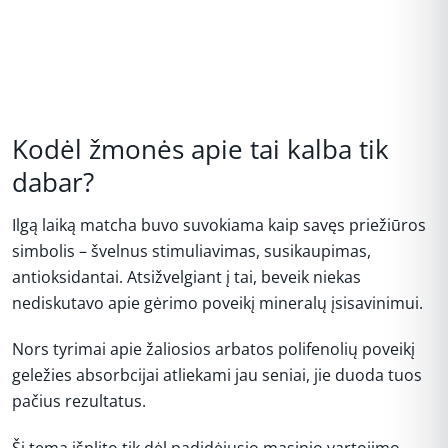
Kodėl žmonės apie tai kalba tik
dabar?
Ilgą laiką matcha buvo suvokiama kaip savęs priežiūros
simbolis – švelnus stimuliavimas, susikaupimas,
antioksidantai. Atsižvelgiant į tai, beveik niekas
nediskutavo apie gėrimo poveikį mineralų įsisavinimui.
Nors tyrimai apie žaliosios arbatos polifenolių poveikį
geležies absorbcijai atliekami jau seniai, jie duoda tuos
pačius rezultatus.