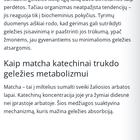
perdėtos. Tačiau organizmas neatpažįsta tendencijų –
jis reaguoja tik į biocheminius pokyčius. Tyrimų
duomenys aiškiai rodo, kad gėrimas gali sutrikdyti
geležies įsisavinimą ir paaštrinti jos trūkumą, ypač
žmonėms, jau gyvenantiems su minimaliomis geležies
atsargomis.
Kaip matcha katechinai trukdo
geležies metabolizmui
Matcha – tai į miltelius sumalti sveiki žaliosios arbatos
lapai. Katechinų koncentracija joje yra žymiai didesnė
nei įprastoje arbatoje. Šios medžiagos suaktyvina
mechanizmą, kuris mažina geležies absorbciją.
REKLAMA