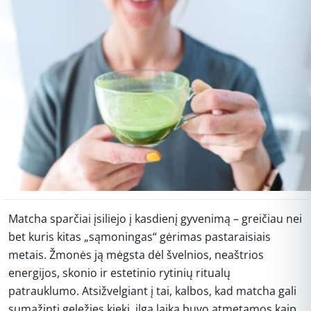
Matcha sparčiai įsiliejo į kasdienį gyvenimą – greičiau nei
bet kuris kitas „sąmoningas“ gėrimas pastaraisiais
metais. Žmonės ją mėgsta dėl švelnios, neaštrios
energijos, skonio ir estetinio rytinių ritualų
patrauklumo. Atsižvelgiant į tai, kalbos, kad matcha gali
sumažinti geležies kiekį, ilgą laiką buvo atmetamos kaip