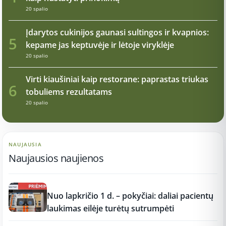
20 spalio
Įdarytos cukinijos gaunasi sultingos ir kvapnios:
5
kepame jas keptuvėje ir lėtoje viryklėje
20 spalio
Virti kiaušiniai kaip restorane: paprastas triukas
6
tobuliems rezultatams
20 spalio
NAUJAUSIA
Naujausios naujienos
12:37
Nuo lapkričio 1 d. – pokyčiai: daliai pacientų
laukimas eilėje turėtų sutrumpėti