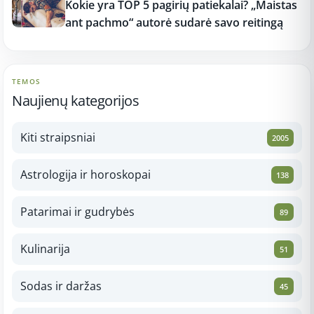
Kokie yra TOP 5 pagirių patiekalai? „Maistas
ant pachmo“ autorė sudarė savo reitingą
TEMOS
Naujienų kategorijos
Kiti straipsniai
2005
Astrologija ir horoskopai
138
Patarimai ir gudrybės
89
Kulinarija
51
Sodas ir daržas
45