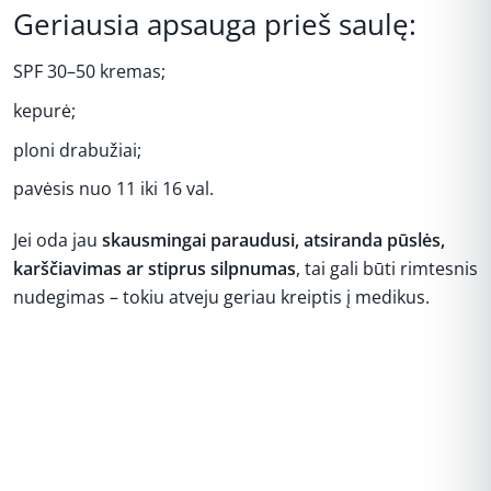
Geriausia apsauga prieš saulę:
SPF 30–50 kremas;
kepurė;
ploni drabužiai;
pavėsis nuo 11 iki 16 val.
Jei oda jau
skausmingai paraudusi, atsiranda pūslės,
karščiavimas ar stiprus silpnumas
, tai gali būti rimtesnis
nudegimas – tokiu atveju geriau kreiptis į medikus.
REKLAMA