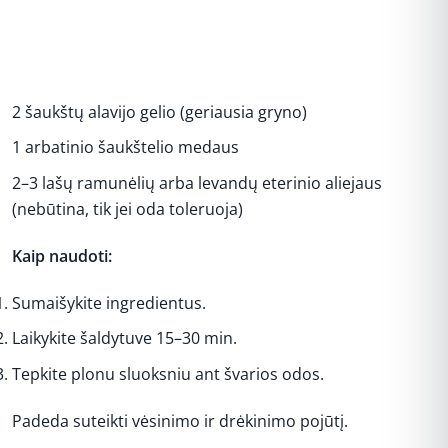
2 šaukštų alavijo gelio (geriausia gryno)
1 arbatinio šaukštelio medaus
2–3 lašų ramunėlių arba levandų eterinio aliejaus
(nebūtina, tik jei oda toleruoja)
Kaip naudoti:
Sumaišykite ingredientus.
Laikykite šaldytuve 15–30 min.
Tepkite plonu sluoksniu ant švarios odos.
Padeda suteikti vėsinimo ir drėkinimo pojūtį.