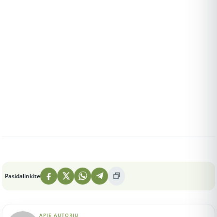
Peržiūros: 536
Pasidalinkite
APIE AUTORIŲ