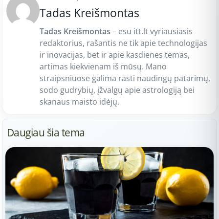
Tadas Kreišmontas
Tadas Kreišmontas
– esu itt.lt vyriausiasis
redaktorius, rašantis ne tik apie technologijas
ir inovacijas, bet ir apie kasdienes temas,
artimas kiekvienam iš mūsų. Mano
straipsniuose galima rasti naudingų patarimų,
sodo gudrybių, įžvalgų apie astrologiją bei
skanaus maisto idėjų.
Daugiau šia tema