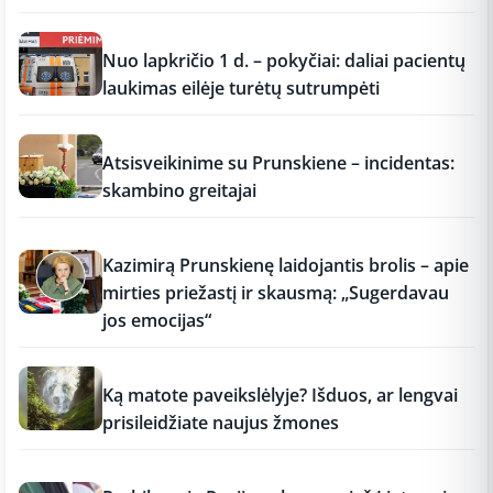
12:37
Nuo lapkričio 1 d. – pokyčiai: daliai pacientų
laukimas eilėje turėtų sutrumpėti
12:37
Atsisveikinime su Prunskiene – incidentas:
skambino greitajai
12:37
Kazimirą Prunskienę laidojantis brolis – apie
mirties priežastį ir skausmą: „Sugerdavau
jos emocijas“
12:37
Ką matote paveikslėlyje? Išduos, ar lengvai
prisileidžiate naujus žmones
12:37