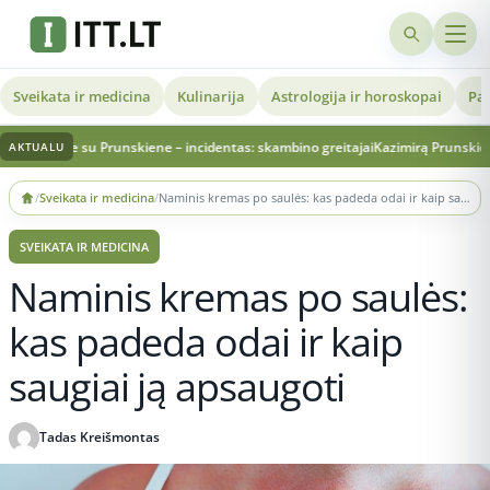
Sveikata ir medicina
Kulinarija
Astrologija ir horoskopai
Pat
me su Prunskiene – incidentas: skambino greitajai
Kazimirą Prunskienę laidojant
AKTUALU
Skip
/
Sveikata ir medicina
/
Naminis kremas po saulės: kas padeda odai ir kaip saugiai ją apsaugoti
to
content
SVEIKATA IR MEDICINA
Naminis kremas po saulės:
kas padeda odai ir kaip
saugiai ją apsaugoti
Tadas Kreišmontas
Publikuota 2026-06-29 22:12