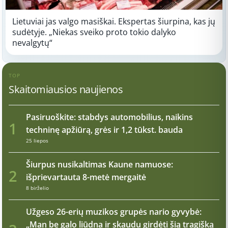
Lietuviai jas valgo masiškai. Ekspertas šiurpina, kas jų
sudėtyje. „Niekas sveiko proto tokio dalyko
nevalgytų“
TOP
Skaitomiausios naujienos
Pasiruoškite: stabdys automobilius, naikins
1
techninę apžiūrą, grės ir 1,2 tūkst. bauda
25 liepos
Šiurpus nusikaltimas Kaune namuose:
2
išprievartauta 8-metė mergaitė
8 birželio
Užgeso 26-erių muzikos grupės nario gyvybė:
„Man be galo liūdna ir skaudu girdėti šią tragišką