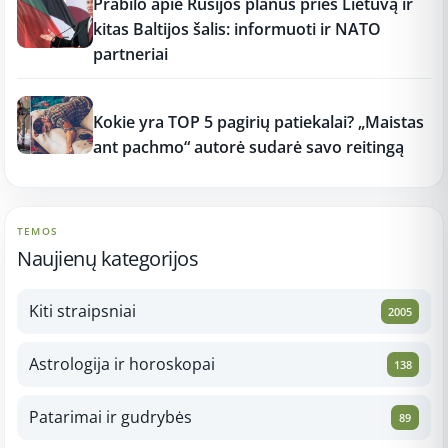
Prabilo apie Rusijos planus prieš Lietuvą ir
kitas Baltijos šalis: informuoti ir NATO
partneriai
12:37
Kokie yra TOP 5 pagirių patiekalai? „Maistas
ant pachmo“ autorė sudarė savo reitingą
TEMOS
Naujienų kategorijos
Kiti straipsniai
2005
Astrologija ir horoskopai
138
Patarimai ir gudrybės
89