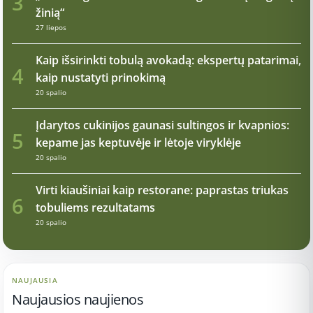
3
žinią“
27 liepos
Kaip išsirinkti tobulą avokadą: ekspertų patarimai,
4
kaip nustatyti prinokimą
20 spalio
Įdarytos cukinijos gaunasi sultingos ir kvapnios:
5
kepame jas keptuvėje ir lėtoje viryklėje
20 spalio
Virti kiaušiniai kaip restorane: paprastas triukas
6
tobuliems rezultatams
20 spalio
NAUJAUSIA
Naujausios naujienos