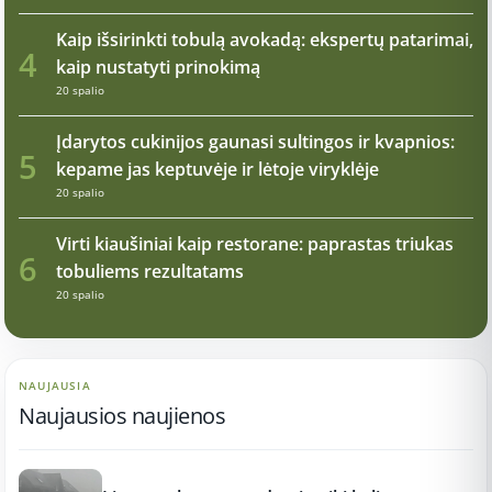
Kaip išsirinkti tobulą avokadą: ekspertų patarimai,
4
kaip nustatyti prinokimą
20 spalio
Įdarytos cukinijos gaunasi sultingos ir kvapnios:
5
kepame jas keptuvėje ir lėtoje viryklėje
20 spalio
Virti kiaušiniai kaip restorane: paprastas triukas
6
tobuliems rezultatams
20 spalio
NAUJAUSIA
Naujausios naujienos
17:21