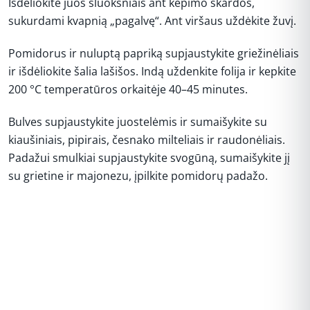
Išdėliokite juos sluoksniais ant kepimo skardos,
sukurdami kvapnią „pagalvę“. Ant viršaus uždėkite žuvį.
Pomidorus ir nuluptą papriką supjaustykite griežinėliais
ir išdėliokite šalia lašišos. Indą uždenkite folija ir kepkite
200 °C temperatūros orkaitėje 40–45 minutes.
Bulves supjaustykite juostelėmis ir sumaišykite su
kiaušiniais, pipirais, česnako milteliais ir raudonėliais.
Padažui smulkiai supjaustykite svogūną, sumaišykite jį
su grietine ir majonezu, įpilkite pomidorų padažo.
REKLAMA