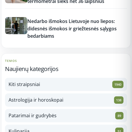
termometrai sieks net 36 laipsnius
17:16
Nedarbo išmokos Lietuvoje nuo liepos:
didesnės išmokos ir griežtesnės sąlygos
bedarbiams
TEMOS
Naujienų kategorijos
Kiti straipsniai
1940
Astrologija ir horoskopai
138
Patarimai ir gudrybės
89
Kulinarija
51