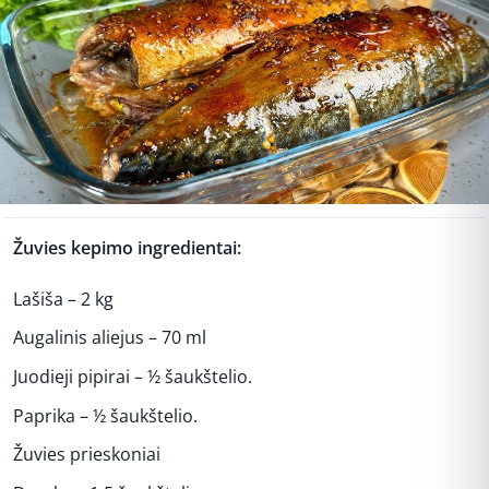
Žuvies kepimo ingredientai:
Lašiša – 2 kg
Augalinis aliejus – 70 ml
Juodieji pipirai – ½ šaukštelio.
Paprika – ½ šaukštelio.
Žuvies prieskoniai