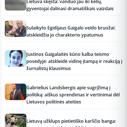
Lietuva skęsta: vanduo jau iki kelių,
gyventojai dalinasi dramatiškais vaizdais
17:19
Sulaikyto Egidijaus Gaigalo veido bruožai:
atskleidžia jo charakterio ypatumus
17:18
Justinos Gaigalaitės kūno kalba teismo
posėdyje: atskleidė vidinę įtampą ir reakciją į
žurnalistų klausimus
17:18
Gabrielius Landsbergis apie sugrįžimą į
politiką: aiškus sprendimas ir vertinimai dėl
Lietuvos politinės ateities
17:17
Lietuvą užklups pietietiško karščio banga: