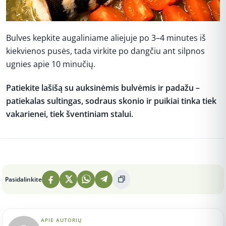
Bulves kepkite augaliniame aliejuje po 3–4 minutes iš
kiekvienos pusės, tada virkite po dangčiu ant silpnos
ugnies apie 10 minučių.
Patiekite lašišą su auksinėmis bulvėmis ir padažu –
patiekalas sultingas, sodraus skonio ir puikiai tinka tiek
vakarienei, tiek šventiniam stalui.
Peržiūros: 2
Pasidalinkite
APIE AUTORIŲ