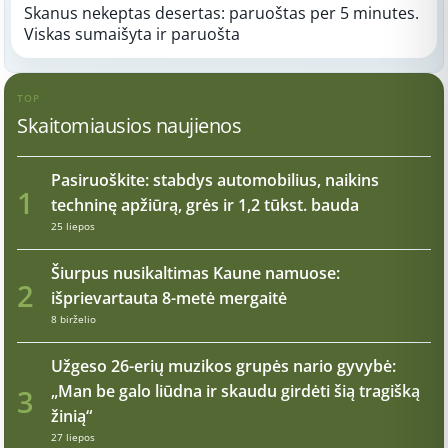
Skanus nekeptas desertas: paruoštas per 5 minutes.
Viskas sumaišyta ir paruošta
TOP
Skaitomiausios naujienos
Pasiruoškite: stabdys automobilius, naikins
1
techninę apžiūrą, grės ir 1,2 tūkst. bauda
25 liepos
Šiurpus nusikaltimas Kaune namuose:
2
išprievartauta 8-metė mergaitė
8 birželio
Užgeso 26-erių muzikos grupės nario gyvybė:
„Man be galo liūdna ir skaudu girdėti šią tragišką
3
žinią“
27 liepos