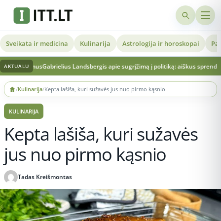
Sveikata ir medicina
Kulinarija
Astrologija ir horoskopai
Pat
s
Gabrielius Landsbergis apie sugrįžimą į politiką: aiškus sprendimas ir vertinima
AKTUALU
Skip
/
Kulinarija
/
Kepta lašiša, kuri sužavės jus nuo pirmo kąsnio
to
content
KULINARIJA
Kepta lašiša, kuri sužavės
jus nuo pirmo kąsnio
Tadas Kreišmontas
Publikuota 2026-03-24 19:22