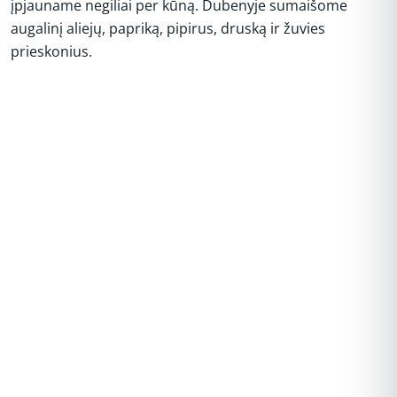
įpjauname negiliai per kūną. Dubenyje sumaišome
augalinį aliejų, papriką, pipirus, druską ir žuvies
prieskonius.
REKLAMA