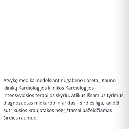
Atvykę medikai nedelsiant nugabeno Loreta į Kauno
klinikų Kardiologijos klinikos Kardiologijos
intensyviosios terapijos skyrių. Atlikus išsamius tyrimus,
diagnozuotas miokardo infarktas – širdies liga, kai dėl
sutrikusios kraujotakos negrįžtamai pažeidžiamas
širdies raumuo.