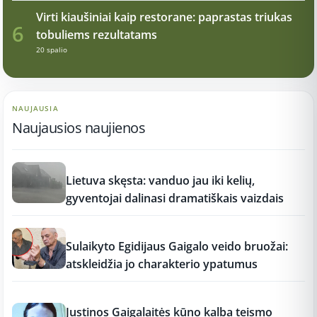
Virti kiaušiniai kaip restorane: paprastas triukas
6
tobuliems rezultatams
20 spalio
NAUJAUSIA
Naujausios naujienos
17:21
Lietuva skęsta: vanduo jau iki kelių,
gyventojai dalinasi dramatiškais vaizdais
17:19
Sulaikyto Egidijaus Gaigalo veido bruožai:
atskleidžia jo charakterio ypatumus
17:18
Justinos Gaigalaitės kūno kalba teismo