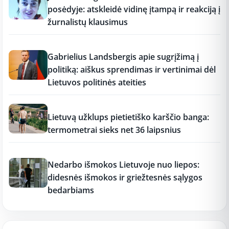
posėdyje: atskleidė vidinę įtampą ir reakciją į
žurnalistų klausimus
17:18
Gabrielius Landsbergis apie sugrįžimą į
politiką: aiškus sprendimas ir vertinimai dėl
Lietuvos politinės ateities
17:17
Lietuvą užklups pietietiško karščio banga:
termometrai sieks net 36 laipsnius
17:16
Nedarbo išmokos Lietuvoje nuo liepos:
didesnės išmokos ir griežtesnės sąlygos
bedarbiams