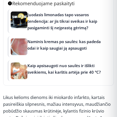
Rekomenduojame paskaityti
Juodasis limonadas tapo vasaros
tendencija: ar jis tikrai sveikas ir kaip
pasigaminti šį neįprastą gėrimą?
Naminis kremas po saulės: kas padeda
odai ir kaip saugiai ją apsaugoti
Kaip apsisaugoti nuo saulės ir išlikti
sveikiems, kai karštis artėja prie 40 °C?
Likus kelioms dienoms iki miokardo infarkto, kartais
pasireiškia silpnesnis, mažiau intensyvus, maudžiančio
pobūdžio skausmas krūtinėje, kylantis fizinio krūvio