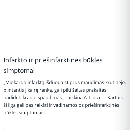
Infarkto ir priešinfarktinės būklės
simptomai
„Miokardo infarktą išduoda stiprus maudimas krūtinėje,
plintantis į kairę ranką, gali pilti šaltas prakaitas,
padidėti kraujo spaudimas, – aiškina A. Liuizė. – Kartais
ši liga gali pasireikšti ir vadinamosios priešinfarktinės
būklės simptomais.