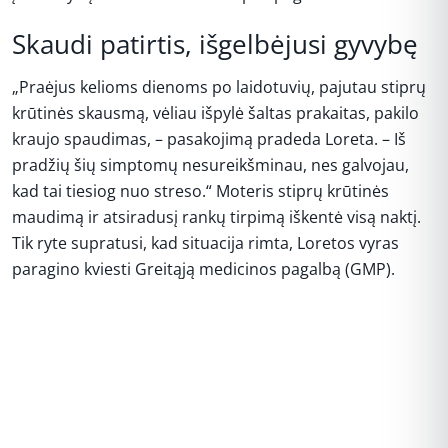
Skaudi patirtis, išgelbėjusi gyvybę
„Praėjus kelioms dienoms po laidotuvių, pajutau stiprų
krūtinės skausmą, vėliau išpylė šaltas prakaitas, pakilo
kraujo spaudimas, – pasakojimą pradeda Loreta. – Iš
pradžių šių simptomų nesureikšminau, nes galvojau,
kad tai tiesiog nuo streso.“ Moteris stiprų krūtinės
maudimą ir atsiradusį rankų tirpimą iškentė visą naktį.
Tik ryte supratusi, kad situacija rimta, Loretos vyras
paragino kviesti Greitąją medicinos pagalbą (GMP).
REKLAMA