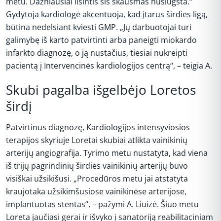
metu. Dažniausiai ilsintis šis skausmas nuslūgsta.“
Gydytoja kardiologė akcentuoja, kad įtarus širdies ligą,
būtina nedelsiant kviesti GMP. „Jų darbuotojai turi
galimybę iš karto patvirtinti arba paneigti miokardo
infarkto diagnozę, o ją nustačius, tiesiai nukreipti
pacientą į Intervencinės kardiologijos centrą“, – teigia A.
Skubi pagalba išgelbėjo Loretos
širdį
Patvirtinus diagnozę, Kardiologijos intensyviosios
terapijos skyriuje Loretai skubiai atlikta vainikinių
arterijų angiografija. Tyrimo metu nustatyta, kad viena
iš trijų pagrindinių širdies vainikinių arterijų buvo
visiškai užsikišusi. „Procedūros metu jai atstatyta
kraujotaka užsikimšusiose vainikinėse arterijose,
implantuotas stentas“, – pažymi A. Liuizė. Šiuo metu
Loreta jaučiasi gerai ir išvyko į sanatoriją reabilitaciniam