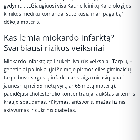
gydymui. „Džiaugiuosi visa Kauno klinikų Kardiologijos
klinikos medikų komanda, suteikusia man pagalbą“, –
dėkoja moteris.
Kas lemia miokardo infarktą?
Svarbiausi rizikos veiksniai
Miokardo infarktą gali sukelti įvairūs veiksniai. Tarp jų –
genetiniai polinkiai (jei šeimoje pirmos eilės giminaičių
tarpe buvo sirgusių infarktu ar staiga mirusių, ypač
jaunesnių nei 55 metų vyrų ar 65 metų moterų),
padidėjusi cholesterolio koncentracija, aukštas arterinis
kraujo spaudimas, rūkymas, antsvoris, mažas fizinis
aktyvumas ir cukrinis diabetas.
REKLAMA