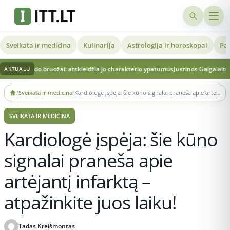
Sveikata ir medicina
Kulinarija
Astrologija ir horoskopai
Pat
do bruožai: atskleidžia jo charakterio ypatumus
Justinos Gaigalaitės kūno kalba 
AKTUALU
Skip
/
Sveikata ir medicina
/
Kardiologė įspėja: šie kūno signalai praneša apie artėjantį infarktą – atpažinkite juos laiku!
to
content
SVEIKATA IR MEDICINA
Kardiologė įspėja: šie kūno
signalai praneša apie
artėjantį infarktą –
atpažinkite juos laiku!
Tadas Kreišmontas
Publikuota 2026-03-28 12:33