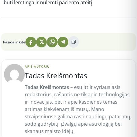
būti lemtinga ir nulemti paciento ateitį.
Peržiūros: 142
Pasidalinkite
APIE AUTORIŲ
Tadas Kreišmontas
Tadas Kreišmontas
– esu itt.lt vyriausiasis
redaktorius, rašantis ne tik apie technologijas
ir inovacijas, bet ir apie kasdienes temas,
artimas kiekvienam iš mūsų. Mano
straipsniuose galima rasti naudingų patarimų,
sodo gudrybių, įžvalgų apie astrologiją bei
skanaus maisto idėjų.