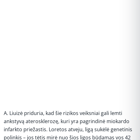
A. Liuizė priduria, kad šie rizikos veiksniai gali lemti
ankstyvą aterosklerozę, kuri yra pagrindinė miokardo
infarkto priežastis. Loretos atveju, ligą sukėlė genetinis
polinkis – jos tėtis mirė nuo šios ligos būdamas vos 42