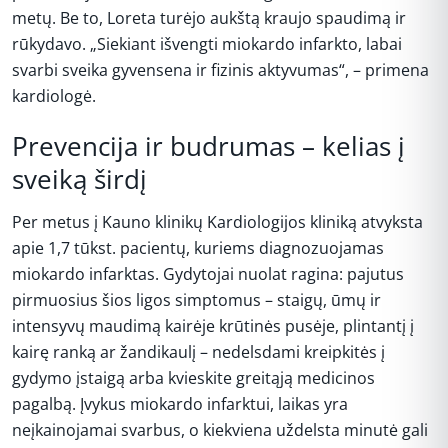
metų. Be to, Loreta turėjo aukštą kraujo spaudimą ir
rūkydavo. „Siekiant išvengti miokardo infarkto, labai
svarbi sveika gyvensena ir fizinis aktyvumas“, – primena
kardiologė.
Prevencija ir budrumas – kelias į
sveiką širdį
Per metus į Kauno klinikų Kardiologijos kliniką atvyksta
apie 1,7 tūkst. pacientų, kuriems diagnozuojamas
miokardo infarktas. Gydytojai nuolat ragina: pajutus
pirmuosius šios ligos simptomus – staigų, ūmų ir
intensyvų maudimą kairėje krūtinės pusėje, plintantį į
kairę ranką ar žandikaulį – nedelsdami kreipkitės į
gydymo įstaigą arba kvieskite greitąją medicinos
pagalbą. Įvykus miokardo infarktui, laikas yra
neįkainojamai svarbus, o kiekviena uždelsta minutė gali