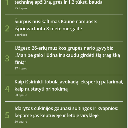
1
techninę apžiūrą, grės ir 1,2 tūkst. bauda
25 liepos
Šiurpus nusikaltimas Kaune namuose:
2
išprievartauta 8-metė mergaitė
8 birželio
Užgeso 26-erių muzikos grupės nario gyvybė:
„Man be galo liūdna ir skaudu girdėti šią tragišką
3
žinią“
27 liepos
Kaip išsirinkti tobulą avokadą: ekspertų patarimai,
4
kaip nustatyti prinokimą
20 spalio
Įdarytos cukinijos gaunasi sultingos ir kvapnios:
5
kepame jas keptuvėje ir lėtoje viryklėje
20 spalio