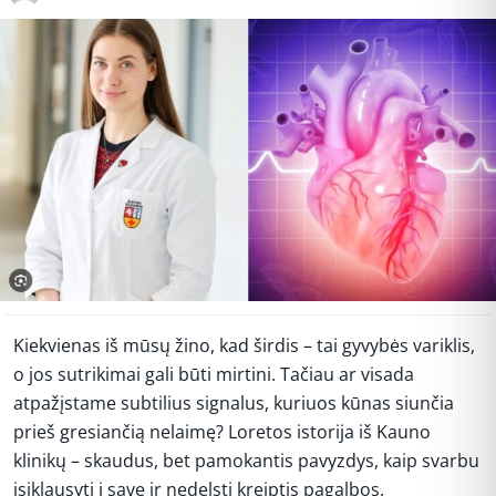
Kiekvienas iš mūsų žino, kad širdis – tai gyvybės variklis,
o jos sutrikimai gali būti mirtini. Tačiau ar visada
atpažįstame subtilius signalus, kuriuos kūnas siunčia
prieš gresiančią nelaimę? Loretos istorija iš Kauno
klinikų – skaudus, bet pamokantis pavyzdys, kaip svarbu
įsiklausyti į save ir nedelsti kreiptis pagalbos.