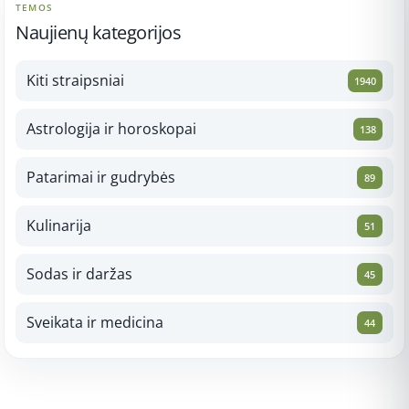
TEMOS
Naujienų kategorijos
Kiti straipsniai
1940
Astrologija ir horoskopai
138
Patarimai ir gudrybės
89
Kulinarija
51
Sodas ir daržas
45
Sveikata ir medicina
44