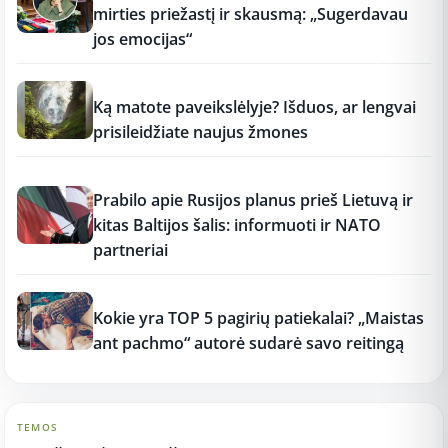
mirties priežastį ir skausmą: „Sugerdavau
jos emocijas“
12:37
Ką matote paveikslėlyje? Išduos, ar lengvai
prisileidžiate naujus žmones
12:37
Prabilo apie Rusijos planus prieš Lietuvą ir
kitas Baltijos šalis: informuoti ir NATO
partneriai
12:37
Kokie yra TOP 5 pagirių patiekalai? „Maistas
ant pachmo“ autorė sudarė savo reitingą
TEMOS