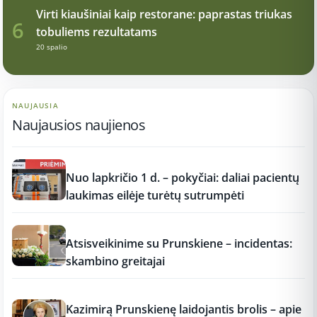
Virti kiaušiniai kaip restorane: paprastas triukas
6
tobuliems rezultatams
20 spalio
NAUJAUSIA
Naujausios naujienos
12:37
Nuo lapkričio 1 d. – pokyčiai: daliai pacientų
laukimas eilėje turėtų sutrumpėti
12:37
Atsisveikinime su Prunskiene – incidentas:
skambino greitajai
12:37
Kazimirą Prunskienę laidojantis brolis – apie