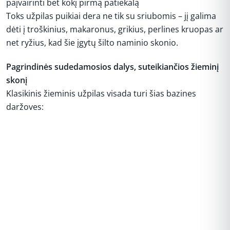
paįvairinti bet kokį pirmą patiekalą
Toks užpilas puikiai dera ne tik su sriubomis – jį galima
dėti į troškinius, makaronus, grikius, perlines kruopas ar
net ryžius, kad šie įgytų šilto naminio skonio.
Pagrindinės sudedamosios dalys, suteikiančios žieminį
skonį
Klasikinis žieminis užpilas visada turi šias bazines
daržoves:
REKLAMA