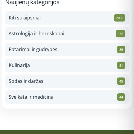
Naujienų kategorijos
Kiti straipsniai
2005
Astrologija ir horoskopai
138
Patarimai ir gudrybės
89
Kulinarija
51
Sodas ir daržas
45
Sveikata ir medicina
44