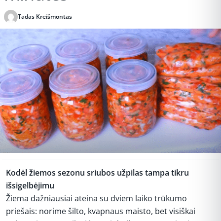
Tadas Kreišmontas
Publikuota 2025-11-17 01:42
Kodėl žiemos sezonu sriubos užpilas tampa tikru
išsigelbėjimu
Žiema dažniausiai ateina su dviem laiko trūkumo
priešais: norime šilto, kvapnaus maisto, bet visiškai