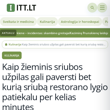
Sveikata ir medicina
Kulinarija
Astrologija ir horoskopai
Pat
ene – incidentas: skambino greitajai
Kazimirą Prunskienę laidojantis brolis – ap
AKTUALU
Skip
/
Kulinarija
/
Kaip žieminis sriubos užpilas gali paversti bet kurią sriubą restorano lygio patiekalu per kelias minutes
to
content
KULINARIJA
Kaip žieminis sriubos
užpilas gali paversti bet
kurią sriubą restorano lygio
patiekalu per kelias
minutes