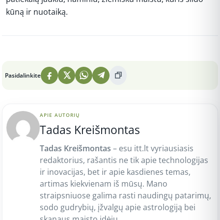
kūną ir nuotaiką.
Peržiūros: 2
Pasidalinkite
APIE AUTORIŲ
Tadas Kreišmontas
Tadas Kreišmontas
– esu itt.lt vyriausiasis
redaktorius, rašantis ne tik apie technologijas
ir inovacijas, bet ir apie kasdienes temas,
artimas kiekvienam iš mūsų. Mano
straipsniuose galima rasti naudingų patarimų,
sodo gudrybių, įžvalgų apie astrologiją bei
skanaus maisto idėjų.