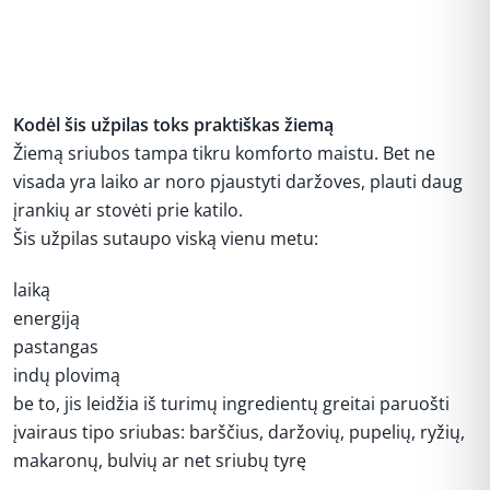
Kodėl šis užpilas toks praktiškas žiemą
Žiemą sriubos tampa tikru komforto maistu. Bet ne
visada yra laiko ar noro pjaustyti daržoves, plauti daug
įrankių ar stovėti prie katilo.
Šis užpilas sutaupo viską vienu metu:
laiką
energiją
pastangas
indų plovimą
be to, jis leidžia iš turimų ingredientų greitai paruošti
įvairaus tipo sriubas: barščius, daržovių, pupelių, ryžių,
makaronų, bulvių ar net sriubų tyrę