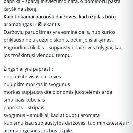
paprika – spalvą ir šviežumo natą, o pomidorų pasta
išryškina skonį.
Kaip tinkamai paruošti daržoves, kad užpilas būtų
aromatingas ir išliekantis
Daržovių paruošimas yra esminė dalis, nuo kurios
priklauso ne tik užpilo skonis, bet ir jo išlaikymas.
Pagrindinis tikslas – supjaustyti daržoves tolygiai, kad
jos troškintųsi vienodu tempu.
Žingsniai yra paprasti:
nuplaukite visas daržoves
nulupkite morkas ir svogūnus
morkas supjaustykite plonomis juostelėmis arba
smulkiais kubeliais
paprikas – stripais
svogūnus – smulkiai, kad atiduotų aromatą
Kuo smulkiau supjaus­tytos daržovės, tuo minkštesnės ir
aromatingesnės jos bus užpile.