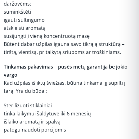
daržovėms:
suminkštėti
įgauti sultingumo
atskleisti aromatą
susijungti į vieną koncentruotą masę
Būtent dabar užpilas įgauna savo tikrąją struktūrą –
tirštą, vientisą, pritaikytą sriuboms ar troškiniams.
Tinkamas pakavimas – pusės metų garantija be jokio
vargo
Kad užpilas išliktų šviežias, būtina tinkamai jį supilti į
tarą. Yra du būdai:
Sterilizuoti stiklainiai
tinka laikymui šaldytuve iki 6 mėnesių
išlaiko aromatą ir spalvą
patogu naudoti porcijomis