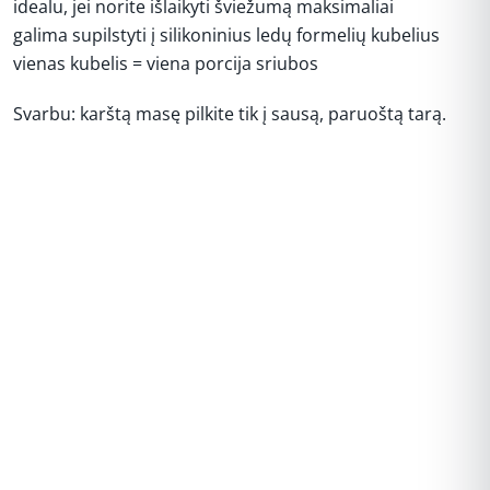
idealu, jei norite išlaikyti šviežumą maksimaliai
galima supilstyti į silikoninius ledų formelių kubelius
vienas kubelis = viena porcija sriubos
Svarbu: karštą masę pilkite tik į sausą, paruoštą tarą.
REKLAMA