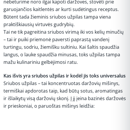
nebeturime noro ilgai kapoti daržoves, stovėti prie
garuojančios kaitlentės ar kurti sudėtingus receptus.
Būtent tada žieminis sriubos užpilas tampa viena
praktiškiausių virtuvės gudrybių.
Tai ne tik pagreitina sriubos virimą iki vos kelių minučių
– tai ir puiki priemonė paversti paprastą vandenį
turtingu, sodriu, žiemišku sultiniu. Kai šaltis spaudžia
langus, o lauke spaudžia minusas, toks užpilas tampa
mažu kulinariniu gelbėjimosi ratu.
Kas išvis yra sriubos užpilas ir kodėl jis toks universalus
Sriubos užpilas – tai koncentruotas daržovių mišinys,
termiškai apdorotas taip, kad būtų sotus, aromatingas
ir išlaikytų visą daržovių skonį. Į jį įeina bazinės daržovės
ir prieskoniai, o paruoštas mišinys leidžia:
REKLAMA