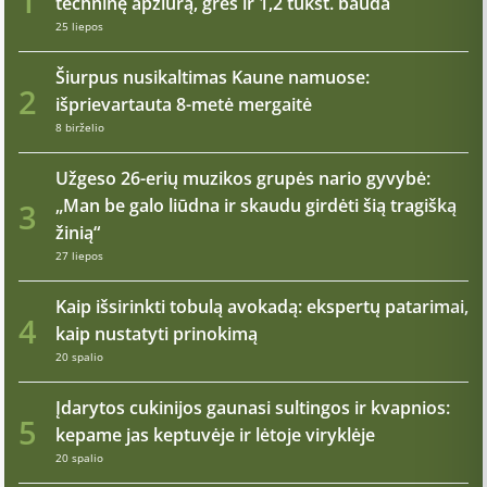
1
techninę apžiūrą, grės ir 1,2 tūkst. bauda
25 liepos
Šiurpus nusikaltimas Kaune namuose:
2
išprievartauta 8-metė mergaitė
8 birželio
Užgeso 26-erių muzikos grupės nario gyvybė:
„Man be galo liūdna ir skaudu girdėti šią tragišką
3
žinią“
27 liepos
Kaip išsirinkti tobulą avokadą: ekspertų patarimai,
4
kaip nustatyti prinokimą
20 spalio
Įdarytos cukinijos gaunasi sultingos ir kvapnios:
5
kepame jas keptuvėje ir lėtoje viryklėje
20 spalio