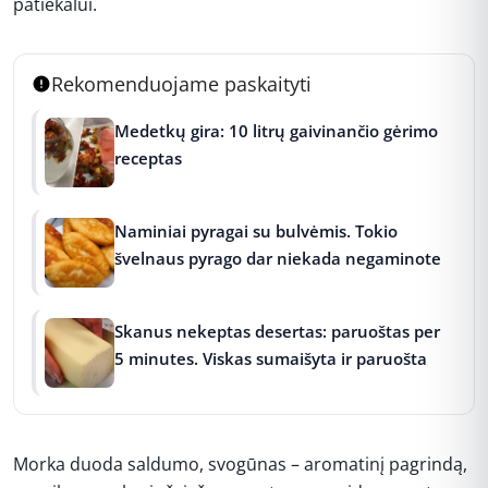
patiekalui.
Rekomenduojame paskaityti
Medetkų gira: 10 litrų gaivinančio gėrimo
receptas
Naminiai pyragai su bulvėmis. Tokio
švelnaus pyrago dar niekada negaminote
Skanus nekeptas desertas: paruoštas per
5 minutes. Viskas sumaišyta ir paruošta
Morka duoda saldumo, svogūnas – aromatinį pagrindą,