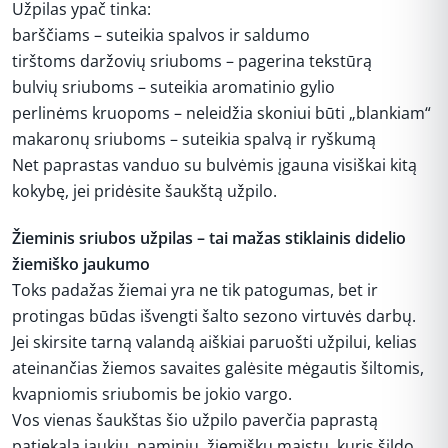
Užpilas ypač tinka:
barščiams – suteikia spalvos ir saldumo
tirštoms daržovių sriuboms – pagerina tekstūrą
bulvių sriuboms – suteikia aromatinio gylio
perlinėms kruopoms – neleidžia skoniui būti „blankiam“
makaronų sriuboms – suteikia spalvą ir ryškumą
Net paprastas vanduo su bulvėmis įgauna visiškai kitą
kokybę, jei pridėsite šaukštą užpilo.
Žieminis sriubos užpilas – tai mažas stiklainis didelio
žiemiško jaukumo
Toks padažas žiemai yra ne tik patogumas, bet ir
protingas būdas išvengti šalto sezono virtuvės darbų.
Jei skirsite tarną valandą aiškiai paruošti užpilui, kelias
ateinančias žiemos savaites galėsite mėgautis šiltomis,
kvapniomis sriubomis be jokio vargo.
Vos vienas šaukštas šio užpilo paverčia paprastą
patiekalą jaukiu, naminiu, žiemišku maistu, kuris šildo