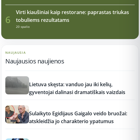
Virti kiaušiniai kaip restorane: paprastas triukas
6
tobuliems rezultatams
20 spalio
NAUJAUSIA
Naujausios naujienos
17:21
Lietuva skęsta: vanduo jau iki kelių,
gyventojai dalinasi dramatiškais vaizdais
17:19
Sulaikyto Egidijaus Gaigalo veido bruožai:
atskleidžia jo charakterio ypatumus
17:18