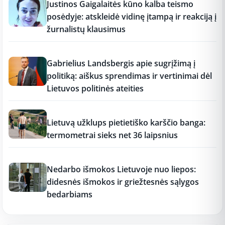
Justinos Gaigalaitės kūno kalba teismo
posėdyje: atskleidė vidinę įtampą ir reakciją į
žurnalistų klausimus
17:18
Gabrielius Landsbergis apie sugrįžimą į
politiką: aiškus sprendimas ir vertinimai dėl
Lietuvos politinės ateities
17:17
Lietuvą užklups pietietiško karščio banga:
termometrai sieks net 36 laipsnius
17:16
Nedarbo išmokos Lietuvoje nuo liepos:
didesnės išmokos ir griežtesnės sąlygos
bedarbiams