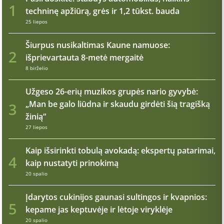
1
techninę apžiūrą, grės ir 1,2 tūkst. bauda
25 liepos
Šiurpus nusikaltimas Kaune namuose:
2
išprievartauta 8-metė mergaitė
8 birželio
Užgeso 26-erių muzikos grupės nario gyvybė:
„Man be galo liūdna ir skaudu girdėti šią tragišką
3
žinią“
27 liepos
Kaip išsirinkti tobulą avokadą: ekspertų patarimai,
4
kaip nustatyti prinokimą
20 spalio
Įdarytos cukinijos gaunasi sultingos ir kvapnios:
5
kepame jas keptuvėje ir lėtoje viryklėje
20 spalio