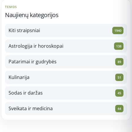
TEMOS
Naujienų kategorijos
Kiti straipsniai
1940
Astrologija ir horoskopai
138
Patarimai ir gudrybės
89
Kulinarija
51
Sodas ir daržas
45
Sveikata ir medicina
44