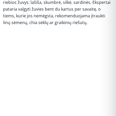
riebios žuvys: lašiša, skumbrė, silkė, sardinės. Ekspertai
pataria valgyti žuvies bent du kartus per savaitę, o
tiems, kurie jos nemėgsta, rekomenduojama įtraukti
linų sėmenų, chia sėklų ar graikinių riešutų.
REKLAMA