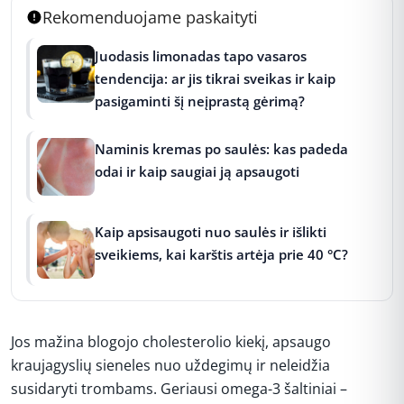
Rekomenduojame paskaityti
Juodasis limonadas tapo vasaros
tendencija: ar jis tikrai sveikas ir kaip
pasigaminti šį neįprastą gėrimą?
Naminis kremas po saulės: kas padeda
odai ir kaip saugiai ją apsaugoti
Kaip apsisaugoti nuo saulės ir išlikti
sveikiems, kai karštis artėja prie 40 °C?
Jos mažina blogojo cholesterolio kiekį, apsaugo
kraujagyslių sieneles nuo uždegimų ir neleidžia
susidaryti trombams. Geriausi omega-3 šaltiniai –