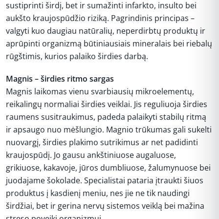
sustiprinti širdį, bet ir sumažinti infarkto, insulto bei
aukšto kraujospūdžio riziką. Pagrindinis principas –
valgyti kuo daugiau natūralių, neperdirbtų produktų ir
aprūpinti organizmą būtiniausiais mineralais bei riebalų
rūgštimis, kurios palaiko širdies darbą.
Magnis – širdies ritmo sargas
Magnis laikomas vienu svarbiausių mikroelementų,
reikalingų normaliai širdies veiklai. Jis reguliuoja širdies
raumens susitraukimus, padeda palaikyti stabilų ritmą
ir apsaugo nuo mėšlungio. Magnio trūkumas gali sukelti
nuovargį, širdies plakimo sutrikimus ar net padidinti
kraujospūdį. Jo gausu ankštiniuose augaluose,
grikiuose, kakavoje, jūros dumbliuose, žalumynuose bei
juodajame šokolade. Specialistai pataria įtraukti šiuos
produktus į kasdienį meniu, nes jie ne tik naudingi
širdžiai, bet ir gerina nervų sistemos veiklą bei mažina
streso poveikį organizmui.