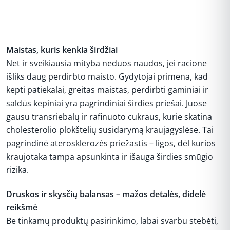
Maistas, kuris kenkia širdžiai
Net ir sveikiausia mityba neduos naudos, jei racione
išliks daug perdirbto maisto. Gydytojai primena, kad
kepti patiekalai, greitas maistas, perdirbti gaminiai ir
saldūs kepiniai yra pagrindiniai širdies priešai. Juose
gausu transriebalų ir rafinuoto cukraus, kurie skatina
cholesterolio plokštelių susidarymą kraujagyslėse. Tai
pagrindinė aterosklerozės priežastis – ligos, dėl kurios
kraujotaka tampa apsunkinta ir išauga širdies smūgio
rizika.
Druskos ir skysčių balansas – mažos detalės, didelė
reikšmė
Be tinkamų produktų pasirinkimo, labai svarbu stebėti,