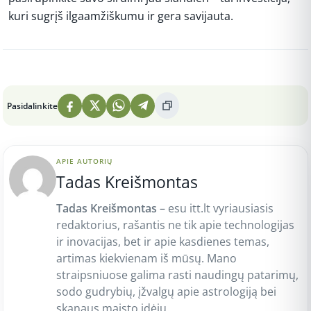
kuri sugrįš ilgaamžiškumu ir gera savijauta.
Peržiūros: 2
Pasidalinkite
APIE AUTORIŲ
Tadas Kreišmontas
Tadas Kreišmontas
– esu itt.lt vyriausiasis
redaktorius, rašantis ne tik apie technologijas
ir inovacijas, bet ir apie kasdienes temas,
artimas kiekvienam iš mūsų. Mano
straipsniuose galima rasti naudingų patarimų,
sodo gudrybių, įžvalgų apie astrologiją bei
skanaus maisto idėjų.