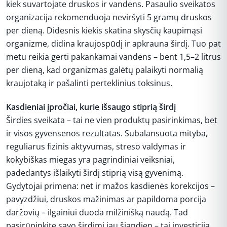
kiek suvartojate druskos ir vandens. Pasaulio sveikatos
organizacija rekomenduoja neviršyti 5 gramų druskos
per dieną. Didesnis kiekis skatina skysčių kaupimąsi
organizme, didina kraujospūdį ir apkrauna širdį. Tuo pat
metu reikia gerti pakankamai vandens – bent 1,5–2 litrus
per dieną, kad organizmas galėtų palaikyti normalią
kraujotaką ir pašalinti perteklinius toksinus.
Kasdieniai įpročiai, kurie išsaugo stiprią širdį
Širdies sveikata – tai ne vien produktų pasirinkimas, bet
ir visos gyvensenos rezultatas. Subalansuota mityba,
reguliarus fizinis aktyvumas, streso valdymas ir
kokybiškas miegas yra pagrindiniai veiksniai,
padedantys išlaikyti širdį stiprią visą gyvenimą.
Gydytojai primena: net ir mažos kasdienės korekcijos –
pavyzdžiui, druskos mažinimas ar papildoma porcija
daržovių – ilgainiui duoda milžinišką naudą. Tad
pasirūpinkite savo širdimi jau šiandien – tai investicija,