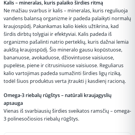
Kalis – mineralas, kuris palaiko širdies ritmą
Ne mažiau svarbus ir kalis – mineralas, kuris reguliuoja
vandens balansą organizme ir padeda palaikyti normalų
kraujospūdį. Pakankamas kalio kiekis užtikrina, kad
širdis dirbtų tolygiai ir efektyviai. Kalis padeda iš
organizmo pašalinti natrio perteklių, kuris dažnai lemia
aukštą kraujospūdį. Šio mineralo gausu kopūstuose,
bananuose, avokaduose, džiovintuose vaisiuose,
pupelėse, piene ir citrusiniuose vaisiuose. Reguliarus
kalio vartojimas padeda sumažinti širdies ligų riziką,
todėl šiuos produktus verta įtraukti į kasdienį racioną.
Omega-3 riebalų rūgštys – natūrali kraujagyslių
apsauga
Vienas iš svarbiausių širdies sveikatos ramsčių – omega-
3 polinesočiosios riebalų rūgštys.