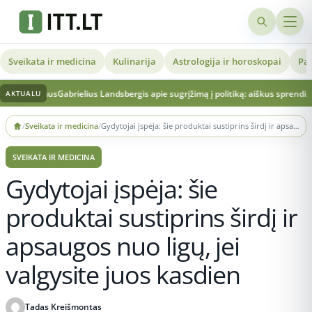
Sveikata ir medicina
Kulinarija
Astrologija ir horoskopai
Pat
us
Gabrielius Landsbergis apie sugrįžimą į politiką: aiškus sprendimas ir vertinim
AKTUALU
Skip
/
Sveikata ir medicina
/
Gydytojai įspėja: šie produktai sustiprins širdį ir apsaugos nuo ligų, jei valgysite juos kasdien
to
content
SVEIKATA IR MEDICINA
Gydytojai įspėja: šie
produktai sustiprins širdį ir
apsaugos nuo ligų, jei
valgysite juos kasdien
Tadas Kreišmontas
Publikuota 2025-10-29 23:00