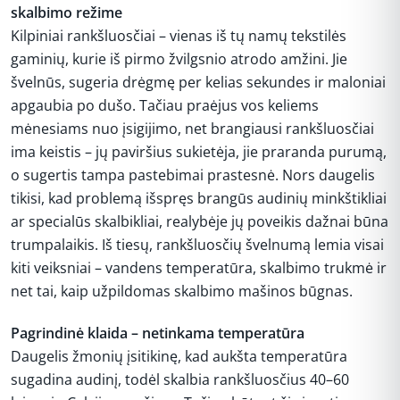
skalbimo režime
Kilpiniai rankšluosčiai – vienas iš tų namų tekstilės
gaminių, kurie iš pirmo žvilgsnio atrodo amžini. Jie
švelnūs, sugeria drėgmę per kelias sekundes ir maloniai
apgaubia po dušo. Tačiau praėjus vos keliems
mėnesiams nuo įsigijimo, net brangiausi rankšluosčiai
ima keistis – jų paviršius sukietėja, jie praranda purumą,
o sugertis tampa pastebimai prastesnė. Nors daugelis
tikisi, kad problemą išspręs brangūs audinių minkštikliai
ar specialūs skalbikliai, realybėje jų poveikis dažnai būna
trumpalaikis. Iš tiesų, rankšluosčių švelnumą lemia visai
kiti veiksniai – vandens temperatūra, skalbimo trukmė ir
net tai, kaip užpildomas skalbimo mašinos būgnas.
Pagrindinė klaida – netinkama temperatūra
Daugelis žmonių įsitikinę, kad aukšta temperatūra
sugadina audinį, todėl skalbia rankšluosčius 40–60