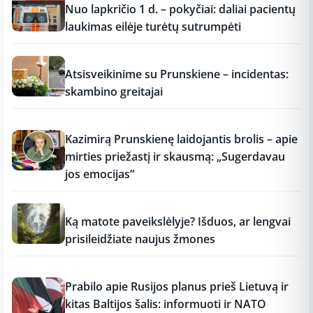
Nuo lapkričio 1 d. – pokyčiai: daliai pacientų
laukimas eilėje turėtų sutrumpėti
12:37
Atsisveikinime su Prunskiene – incidentas:
skambino greitajai
12:37
Kazimirą Prunskienę laidojantis brolis – apie
mirties priežastį ir skausmą: „Sugerdavau
jos emocijas“
12:37
Ką matote paveikslėlyje? Išduos, ar lengvai
prisileidžiate naujus žmones
12:37
Prabilo apie Rusijos planus prieš Lietuvą ir
kitas Baltijos šalis: informuoti ir NATO