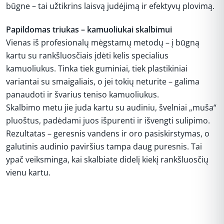
būgne – tai užtikrins laisvą judėjimą ir efektyvų plovimą.
Papildomas triukas – kamuoliukai skalbimui
Vienas iš profesionalų mėgstamų metodų – į būgną
kartu su rankšluosčiais įdėti kelis specialius
kamuoliukus. Tinka tiek guminiai, tiek plastikiniai
variantai su smaigaliais, o jei tokių neturite – galima
panaudoti ir švarius teniso kamuoliukus.
Skalbimo metu jie juda kartu su audiniu, švelniai „muša“
pluoštus, padėdami juos išpurenti ir išvengti sulipimo.
Rezultatas – geresnis vandens ir oro pasiskirstymas, o
galutinis audinio paviršius tampa daug puresnis. Tai
ypač veiksminga, kai skalbiate didelį kiekį rankšluosčių
vienu kartu.
REKLAMA