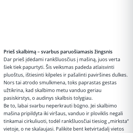
Prieš skalbimą – svarbus paruošiamasis žingsnis
Dar prieš įdėdami rankšluosčius į mašiną, juos verta
šiek tiek papurtyti. Šis veiksmas padeda atlaisvinti
pluoštus, ištiesinti kilpeles ir pašalinti paviršines dulkes.
Nors tai atrodo smulkmena, toks paprastas gestas
užtikrina, kad skalbimo metu vanduo geriau
pasiskirstys, o audinys skalbsis tolygiau.
Be to, labai svarbu neperkrauti būgno. Jei skalbimo
mašina pripildyta iki viršaus, vanduo ir ploviklis negali
tinkamai cirkuliuoti, todėl rankšluosčiai tiesiog „mirksta“
vietoje, o ne skalaujasi. Palikite bent ketvirtadalį vietos