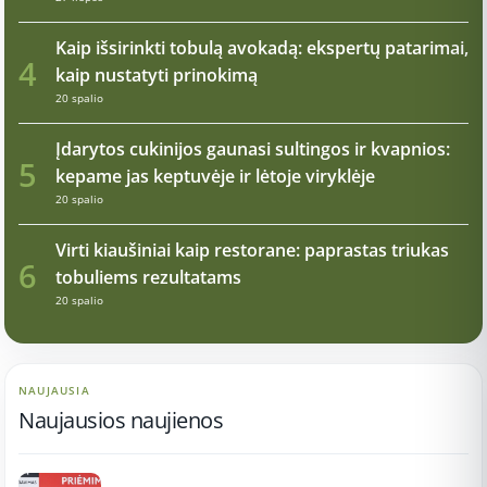
Kaip išsirinkti tobulą avokadą: ekspertų patarimai,
4
kaip nustatyti prinokimą
20 spalio
Įdarytos cukinijos gaunasi sultingos ir kvapnios:
5
kepame jas keptuvėje ir lėtoje viryklėje
20 spalio
Virti kiaušiniai kaip restorane: paprastas triukas
6
tobuliems rezultatams
20 spalio
NAUJAUSIA
Naujausios naujienos
12:37