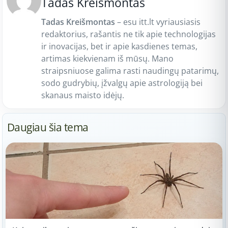
Tadas Kreišmontas
Tadas Kreišmontas
– esu itt.lt vyriausiasis
redaktorius, rašantis ne tik apie technologijas
ir inovacijas, bet ir apie kasdienes temas,
artimas kiekvienam iš mūsų. Mano
straipsniuose galima rasti naudingų patarimų,
sodo gudrybių, įžvalgų apie astrologiją bei
skanaus maisto idėjų.
Daugiau šia tema