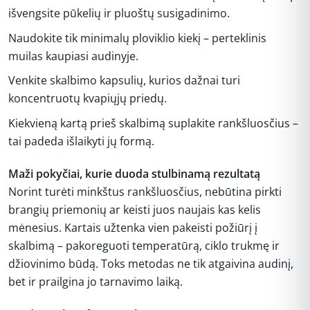
išvengsite pūkelių ir pluoštų susigadinimo.
Naudokite tik minimalų ploviklio kiekį – perteklinis
muilas kaupiasi audinyje.
Venkite skalbimo kapsulių, kurios dažnai turi
koncentruotų kvapiųjų priedų.
Kiekvieną kartą prieš skalbimą suplakite rankšluosčius –
tai padeda išlaikyti jų formą.
Maži pokyčiai, kurie duoda stulbinamą rezultatą
Norint turėti minkštus rankšluosčius, nebūtina pirkti
brangių priemonių ar keisti juos naujais kas kelis
mėnesius. Kartais užtenka vien pakeisti požiūrį į
skalbimą – pakoreguoti temperatūrą, ciklo trukmę ir
džiovinimo būdą. Toks metodas ne tik atgaivina audinį,
bet ir prailgina jo tarnavimo laiką.