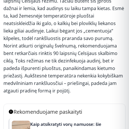
laipsnių Celsijaus režimu. Tačiau būtent šis įprotis
dažnai ir lemia, kad audinys su laiku tampa kietas. Esmė
ta, kad žemesnėje temperatūroje pluoštai
neatsiskleidžia iki galo, o kalkių bei ploviklių liekanos
lieka giliai audinyje. Laikui bėgant jos „cementuoja“
kilpeles, todėl rankšluostis praranda savo purumą.
Norint atkurti originalų švelnumą, rekomenduojama
bent retkarčiais rinktis 90 laipsnių Celsijaus skalbimo
ciklą. Toks režimas ne tik dezinfekuoja audinį, bet ir
padeda išpurenti pluoštus, panaikindamas kietumo
priežastį. Aukštesnė temperatūra nekenkia kokybiškam
medvilniniam rankšluosčiui – priešingai, padeda jam
atgauti pradinę formą ir pojūtį.
Rekomenduojame paskaityti
Kaip atsikratyti vorų namuose: šie