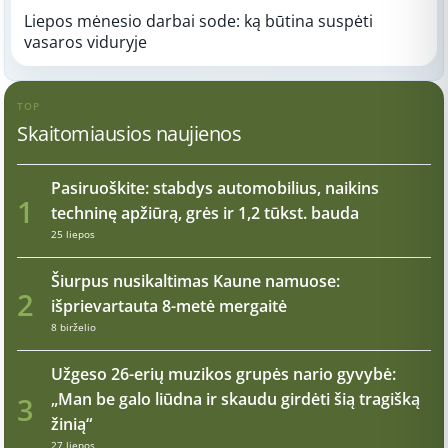
Liepos mėnesio darbai sode: ką būtina suspėti
vasaros viduryje
TOP
Skaitomiausios naujienos
Pasiruoškite: stabdys automobilius, naikins
1
techninę apžiūrą, grės ir 1,2 tūkst. bauda
25 liepos
Šiurpus nusikaltimas Kaune namuose:
2
išprievartauta 8-metė mergaitė
8 birželio
Užgeso 26-erių muzikos grupės nario gyvybė:
„Man be galo liūdna ir skaudu girdėti šią tragišką
3
žinią“
27 liepos