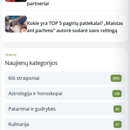
partneriai
12:37
Kokie yra TOP 5 pagirių patiekalai? „Maistas
ant pachmo“ autorė sudarė savo reitingą
TEMOS
Naujienų kategorijos
Kiti straipsniai
2005
Astrologija ir horoskopai
138
Patarimai ir gudrybės
89
Kulinarija
51