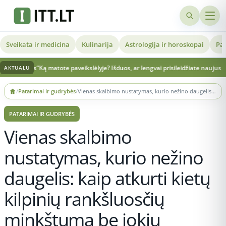
Sveikata ir medicina
Kulinarija
Astrologija ir horoskopai
Pat
s“
Ką matote paveikslėlyje? Išduos, ar lengvai prisileidžiate naujus žmones
Prabil
AKTUALU
Skip
/
Patarimai ir gudrybės
/
Vienas skalbimo nustatymas, kurio nežino daugelis: kaip atkurti kietų kilpinių rankšluosčių minkštumą be jokių priemonių
to
content
PATARIMAI IR GUDRYBĖS
Vienas skalbimo
nustatymas, kurio nežino
daugelis: kaip atkurti kietų
kilpinių rankšluosčių
minkštumą be jokių