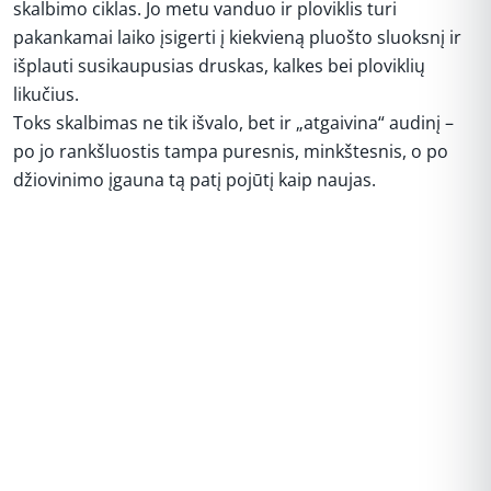
skalbimo ciklas. Jo metu vanduo ir ploviklis turi
pakankamai laiko įsigerti į kiekvieną pluošto sluoksnį ir
išplauti susikaupusias druskas, kalkes bei ploviklių
likučius.
Toks skalbimas ne tik išvalo, bet ir „atgaivina“ audinį –
po jo rankšluostis tampa puresnis, minkštesnis, o po
džiovinimo įgauna tą patį pojūtį kaip naujas.
REKLAMA