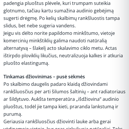
padengia pluoštus plėvele, kuri trumpam suteikia
glotnumo, tačiau kartu sumažina audinio gebėjimą
sugerti drėgmę. Po kelių skalbimų rankšluostis tampa
slidus, bet nebe sugeria vandens.
Jeigu vis dėlto norite papildomo minkštumo, vietoje
komercinių minkštiklių galima naudoti natūralią
alternatyvą – šlakelį acto skalavimo ciklo metu. Actas
ištirpdo ploviklių likučius, neutralizuoja kalkes ir atkuria
pluošto elastingumą.
Tinkamas džiovinimas – pusė sėkmės
Po skalbimo daugelis padaro klaidą džiovindami
rankšluosčius per arti šilumos šaltinių – ant radiatoriaus
ar šildytuvo. Aukšta temperatūra „išdžiovina“ audinio
pluoštus, todėl jie tampa kieti, praranda lankstumą ir
purumą.
Geriausia rankšluosčius džiovinti lauke arba gerai
vėdinamoje vietoje, kur oras cirkuliuoja natūraliai. Toks