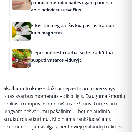
paprasti metodai padės ilgam pamiršti
apie nekviestus svečius.
Erkės tai mėgsta. Šis kvapas jas traukia
kaip magnetas
Liepos mėnesio darbai sode: ką būtina
suspėti vasaros viduryje
Skalbimo trukmė – dažnai neįvertinamas veiksnys
Kitas svarbus momentas – ciklo ilgis. Dauguma žmonių
renkasi trumpus, ekonomiškus režimus, kurie skirti
lengvam nešvarumų pašalinimui, bet ne audinio
struktūros atkūrimui. Kilpiniams rankšluosčiams
rekomenduojamas ilgas, bent dviejų valandų trukmės