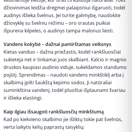
džiovinimas leidžia drėgmei palaipsniui išgaruoti, todėl
audinys išlieka švelnus. Jei turite galimybę, naudokite
džiovyklę su švelniu režimu – oro srautas puikiai
išpurena kilpeles, o audinys tampa malonus liesti.
Vandens kokybė – dažnai pamirštamas veiksnys
Kietas vanduo – dažna priežastis, kodėl rankšluosčiai
sukietėja net ir tinkamai juos skalbiant. Kalcio ir magnio
druskos kaupiasi audinio viduje, sukeldamos standumo
pojūtį. Sprendimas – naudoti vandens minkštiklį arba į
skalbimą įpilti šaukštą kepimo sodos. Ji natūraliai
suminkština vandenį, todėl pluoštai išplaunami švariau
ir išlieka elastingi.
Kaip ilgiau išsaugoti rankšluosčių minkštumą
Kad po kiekvieno skalbimo jie išliktų tokie pat švelnūs,
verta laikytis kelių paprastų taisyklių: