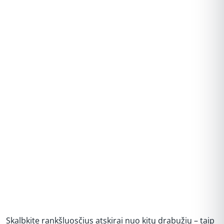
REKLAMA
Skalbkite rankšluosčius atskirai nuo kitų drabužių – taip