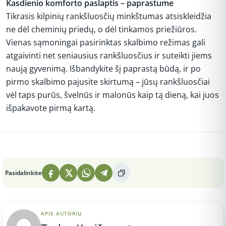
Kasdienio komforto paslaptis – paprastume
Tikrasis kilpinių rankšluosčių minkštumas atsiskleidžia
ne dėl cheminių priedų, o dėl tinkamos priežiūros.
Vienas sąmoningai pasirinktas skalbimo režimas gali
atgaivinti net seniausius rankšluosčius ir suteikti jiems
naują gyvenimą. Išbandykite šį paprastą būdą, ir po
pirmo skalbimo pajusite skirtumą – jūsų rankšluosčiai
vėl taps purūs, švelnūs ir malonūs kaip tą dieną, kai juos
išpakavote pirmą kartą.
Peržiūros: 5
Pasidalinkite
APIE AUTORIŲ