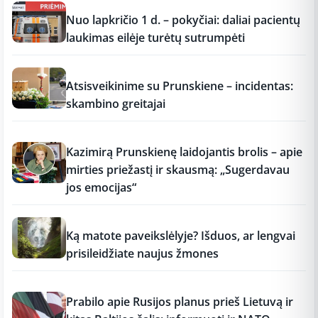
12:37
Nuo lapkričio 1 d. – pokyčiai: daliai pacientų
laukimas eilėje turėtų sutrumpėti
12:37
Atsisveikinime su Prunskiene – incidentas:
skambino greitajai
12:37
Kazimirą Prunskienę laidojantis brolis – apie
mirties priežastį ir skausmą: „Sugerdavau
jos emocijas“
12:37
Ką matote paveikslėlyje? Išduos, ar lengvai
prisileidžiate naujus žmones
12:37
Prabilo apie Rusijos planus prieš Lietuvą ir