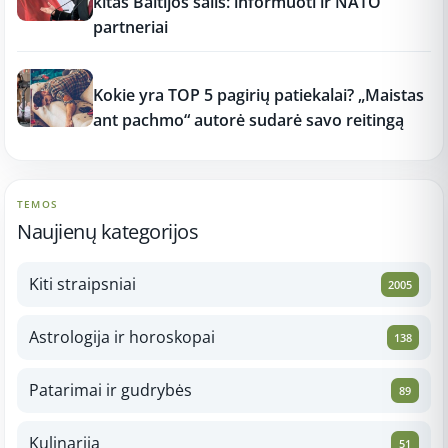
kitas Baltijos šalis: informuoti ir NATO
partneriai
12:37
Kokie yra TOP 5 pagirių patiekalai? „Maistas
ant pachmo“ autorė sudarė savo reitingą
TEMOS
Naujienų kategorijos
Kiti straipsniai
2005
Astrologija ir horoskopai
138
Patarimai ir gudrybės
89
Kulinarija
51