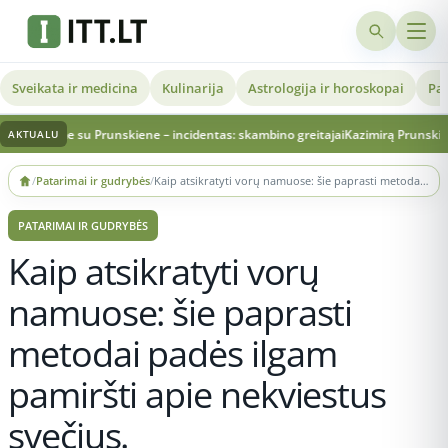
Sveikata ir medicina
Kulinarija
Astrologija ir horoskopai
Pat
nime su Prunskiene – incidentas: skambino greitajai
Kazimirą Prunskienę laidoja
AKTUALU
Skip
/
Patarimai ir gudrybės
/
Kaip atsikratyti vorų namuose: šie paprasti metodai padės ilgam pamiršti apie nekviestus svečius.
to
content
PATARIMAI IR GUDRYBĖS
Kaip atsikratyti vorų
namuose: šie paprasti
metodai padės ilgam
pamiršti apie nekviestus
svečius.