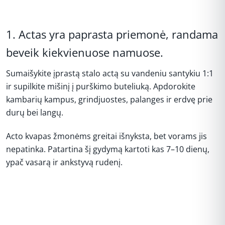
1. Actas yra paprasta priemonė, randama
beveik kiekvienuose namuose.
Sumaišykite įprastą stalo actą su vandeniu santykiu 1:1
ir supilkite mišinį į purškimo buteliuką. Apdorokite
kambarių kampus, grindjuostes, palanges ir erdvę prie
durų bei langų.
Acto kvapas žmonėms greitai išnyksta, bet vorams jis
nepatinka. Patartina šį gydymą kartoti kas 7–10 dienų,
ypač vasarą ir ankstyvą rudenį.
REKLAMA