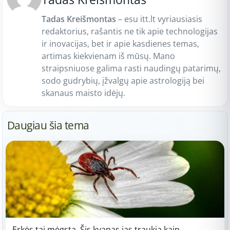
Tadas Kreišmontas
– esu itt.lt vyriausiasis
redaktorius, rašantis ne tik apie technologijas
ir inovacijas, bet ir apie kasdienes temas,
artimas kiekvienam iš mūsų. Mano
straipsniuose galima rasti naudingų patarimų,
sodo gudrybių, įžvalgų apie astrologiją bei
skanaus maisto idėjų.
Daugiau šia tema
Erkės tai mėgsta. Šis kvapas jas traukia kaip