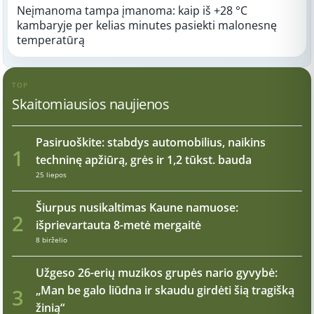
Neįmanoma tampa įmanoma: kaip iš +28 °C
kambaryje per kelias minutes pasiekti malonesnę
temperatūrą
TOP
Skaitomiausios naujienos
Pasiruoškite: stabdys automobilius, naikins
1
techninę apžiūrą, grės ir 1,2 tūkst. bauda
25 liepos
Šiurpus nusikaltimas Kaune namuose:
2
išprievartauta 8-metė mergaitė
8 birželio
Užgeso 26-erių muzikos grupės nario gyvybė:
„Man be galo liūdna ir skaudu girdėti šią tragišką
3
žinią“