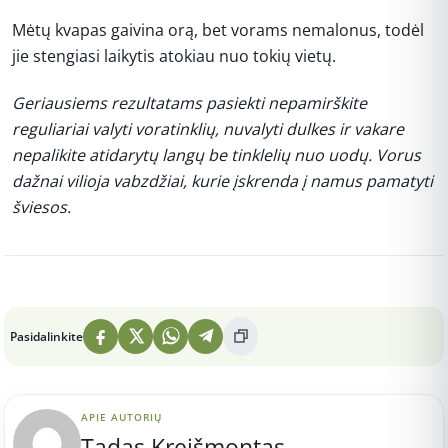
Mėtų kvapas gaivina orą, bet vorams nemalonus, todėl
jie stengiasi laikytis atokiau nuo tokių vietų.
Geriausiems rezultatams pasiekti nepamirškite
reguliariai valyti voratinklių, nuvalyti dulkes ir vakare
nepalikite atidarytų langų be tinklelių nuo uodų. Vorus
dažnai vilioja vabzdžiai, kurie įskrenda į namus pamatyti
šviesos.
Peržiūros: 3
Pasidalinkite
APIE AUTORIŲ
Tadas Kreišmontas