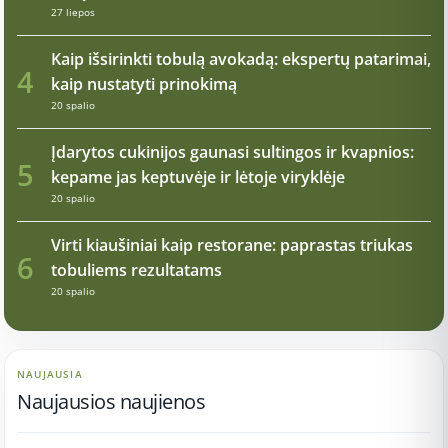
27 liepos
Kaip išsirinkti tobulą avokadą: ekspertų patarimai,
4
kaip nustatyti prinokimą
20 spalio
Įdarytos cukinijos gaunasi sultingos ir kvapnios:
5
kepame jas keptuvėje ir lėtoje viryklėje
20 spalio
Virti kiaušiniai kaip restorane: paprastas triukas
6
tobuliems rezultatams
20 spalio
NAUJAUSIA
Naujausios naujienos