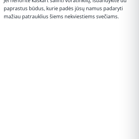
Jei nenorite kaskart šalinti voratinklių, išbandykite du
paprastus būdus, kurie padės jūsų namus padaryti
mažiau patrauklius šiems nekviestiems svečiams.
REKLAMA