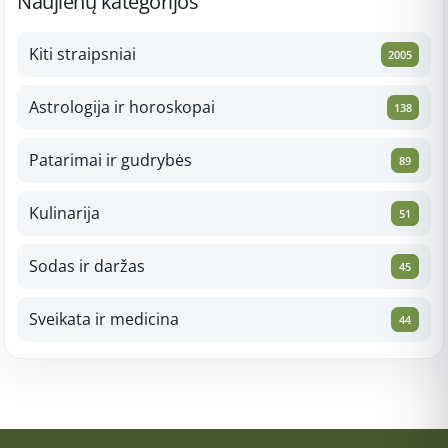
Naujienų kategorijos
Kiti straipsniai
2005
Astrologija ir horoskopai
138
Patarimai ir gudrybės
89
Kulinarija
51
Sodas ir daržas
45
Sveikata ir medicina
44