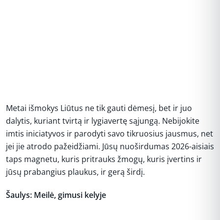
Metai išmokys Liūtus ne tik gauti dėmesį, bet ir juo
dalytis, kuriant tvirtą ir lygiavertę sąjungą. Nebijokite
imtis iniciatyvos ir parodyti savo tikruosius jausmus, net
jei jie atrodo pažeidžiami. Jūsų nuoširdumas 2026-aisiais
taps magnetu, kuris pritrauks žmogų, kuris įvertins ir
jūsų prabangius plaukus, ir gerą širdį.
Šaulys: Meilė, gimusi kelyje
REKLAMA