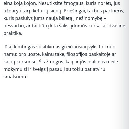
eina koja kojon. Nesutiksite žmogaus, kuris norėtų jus
uždaryti tarp keturių sienų. Priešingai, tai bus partneris,
kuris pasiūlys jums naują bilietą į nežinomybę –
nesvarbu, ar tai būtų kita šalis, įdomūs kursai ar dvasinė
praktika.
Jūsų lemtingas susitikimas greičiausiai įvyks toli nuo
namų: oro uoste, kalnų take, filosofijos paskaitoje ar
kalbų kursuose. Šis žmogus, kaip ir jūs, dalinsis meile
mokymuisi ir žvelgs į pasaulį su tokiu pat atviru
smalsumu.
REKLAMA