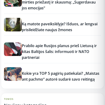
mirties priežastį ir skausmą: „Sugerdavau
jos emocijas“
12:37
Ką matote paveikslėlyje? Išduos, ar lengvai
prisileidžiate naujus žmones
12:37
Prabilo apie Rusijos planus prieš Lietuvą ir
kitas Baltijos šalis: informuoti ir NATO
partneriai
12:37
Kokie yra TOP 5 pagirių patiekalai? „Maistas
ant pachmo“ autorė sudarė savo reitingą
TEMOS