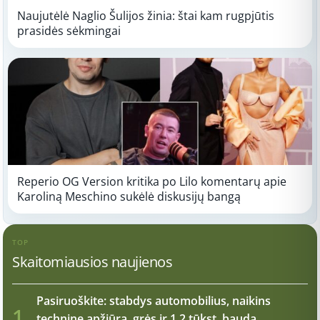
Naujutėlė Naglio Šulijos žinia: štai kam rugpjūtis
prasidės sėkmingai
Reperio OG Version kritika po Lilo komentarų apie
Karoliną Meschino sukėlė diskusijų bangą
TOP
Skaitomiausios naujienos
Pasiruoškite: stabdys automobilius, naikins
1
techninę apžiūrą, grės ir 1,2 tūkst. bauda