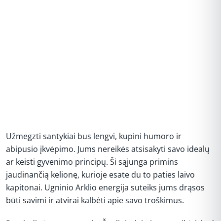
Užmegzti santykiai bus lengvi, kupini humoro ir
abipusio įkvėpimo. Jums nereikės atsisakyti savo idealų
ar keisti gyvenimo principų. Ši sąjunga primins
jaudinančią kelionę, kurioje esate du to paties laivo
kapitonai. Ugninio Arklio energija suteiks jums drąsos
būti savimi ir atvirai kalbėti apie savo troškimus.