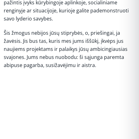
pažintis įvyks kūrybingoje aplinkoje, socialiniame
renginyje ar situacijoje, kurioje galite pademonstruoti
savo lyderio savybes.
Šis žmogus nebijos jūsų stiprybės, o, priešingai, ja
žavėsis. Jis bus tas, kuris mes jums iššūkį, įkvėps jus
naujiems projektams ir palaikys jūsų ambicingiausias
svajones. Jums nebus nuobodu: ši sąjunga paremta
abipuse pagarba, susižavėjimu ir aistra.
REKLAMA