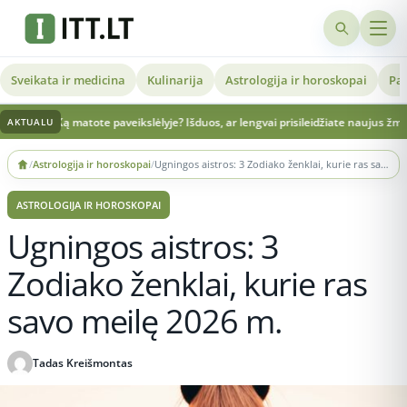
Sveikata ir medicina
Kulinarija
Astrologija ir horoskopai
Pat
matote paveikslėlyje? Išduos, ar lengvai prisileidžiate naujus žmones
Prabilo api
AKTUALU
Skip
/
Astrologija ir horoskopai
/
Ugningos aistros: 3 Zodiako ženklai, kurie ras savo meilę 2026 m.
to
content
ASTROLOGIJA IR HOROSKOPAI
Ugningos aistros: 3
Zodiako ženklai, kurie ras
savo meilę 2026 m.
Tadas Kreišmontas
Publikuota 2025-10-21 12:05