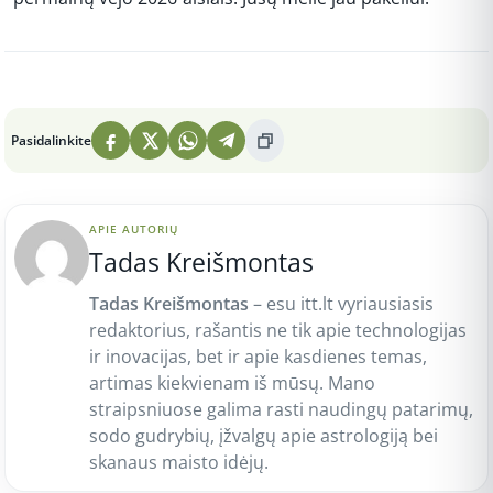
Peržiūros: 11
Pasidalinkite
APIE AUTORIŲ
Tadas Kreišmontas
Tadas Kreišmontas
– esu itt.lt vyriausiasis
redaktorius, rašantis ne tik apie technologijas
ir inovacijas, bet ir apie kasdienes temas,
artimas kiekvienam iš mūsų. Mano
straipsniuose galima rasti naudingų patarimų,
sodo gudrybių, įžvalgų apie astrologiją bei
skanaus maisto idėjų.