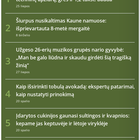
25 liepos
Šiurpus nusikaltimas Kaune namuose:
2
išprievartauta 8-metė mergaitė
8 birželio
Užgeso 26-erių muzikos grupės nario gyvybė:
„Man be galo liūdna ir skaudu girdėti šią tragišką
3
žinią“
27 liepos
Kaip išsirinkti tobulą avokadą: ekspertų patarimai,
4
kaip nustatyti prinokimą
20 spalio
Įdarytos cukinijos gaunasi sultingos ir kvapnios:
5
kepame jas keptuvėje ir lėtoje viryklėje
20 spalio