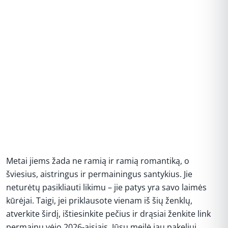
Metai jiems žada ne ramią ir ramią romantiką, o
šviesius, aistringus ir permainingus santykius. Jie
neturėtų pasikliauti likimu – jie patys yra savo laimės
kūrėjai. Taigi, jei priklausote vienam iš šių ženklų,
atverkite širdį, ištiesinkite pečius ir drąsiai ženkite link
permainų vėjo 2026-aisiais. Jūsų meilė jau pakeliui.