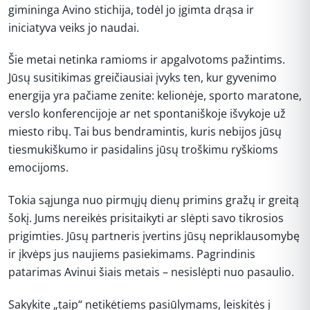
gimininga Avino stichija, todėl jo įgimta drąsa ir
iniciatyva veiks jo naudai.
Šie metai netinka ramioms ir apgalvotoms pažintims.
Jūsų susitikimas greičiausiai įvyks ten, kur gyvenimo
energija yra pačiame zenite: kelionėje, sporto maratone,
verslo konferencijoje ar net spontaniškoje išvykoje už
miesto ribų. Tai bus bendramintis, kuris nebijos jūsų
tiesmukiškumo ir pasidalins jūsų troškimu ryškioms
emocijoms.
Tokia sąjunga nuo pirmųjų dienų primins gražų ir greitą
šokį. Jums nereikės prisitaikyti ar slėpti savo tikrosios
prigimties. Jūsų partneris įvertins jūsų nepriklausomybę
ir įkvėps jus naujiems pasiekimams. Pagrindinis
patarimas Avinui šiais metais – nesislėpti nuo pasaulio.
Sakykite „taip“ netikėtiems pasiūlymams, leiskitės į