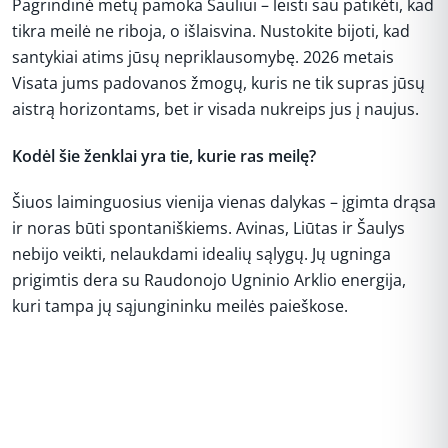
Pagrindinė metų pamoka Šauliui – leisti sau patikėti, kad
tikra meilė ne riboja, o išlaisvina. Nustokite bijoti, kad
santykiai atims jūsų nepriklausomybę. 2026 metais
Visata jums padovanos žmogų, kuris ne tik supras jūsų
aistrą horizontams, bet ir visada nukreips jus į naujus.
Kodėl šie ženklai yra tie, kurie ras meilę?
Šiuos laiminguosius vienija vienas dalykas – įgimta drąsa
ir noras būti spontaniškiems. Avinas, Liūtas ir Šaulys
nebijo veikti, nelaukdami idealių sąlygų. Jų ugninga
prigimtis dera su Raudonojo Ugninio Arklio energija,
kuri tampa jų sąjungininku meilės paieškose.
REKLAMA