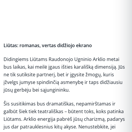
Liūtas: romanas, vertas didžiojo ekrano
Didingiems Liūtams Raudonojo Ugninio Arklio metai
bus laikas, kai meilė įgaus išties karališką dimensiją. Jūs
ne tik sutiksite partnerį, bet ir įgysite žmogų, kuris
įžvelgs jumyse spindinčią asmenybę ir taps didžiausiu
jūsų gerbėju bei sąjungininku.
Šis susitikimas bus dramatiškas, nepamirštamas ir
galbūt šiek tiek teatrališkas – būtent toks, koks patinka
Liūtams. Arklio energija pabrėš jūsų charizmą, padarys
jus dar patrauklesnius kitų akyse. Nenustebkite, jei