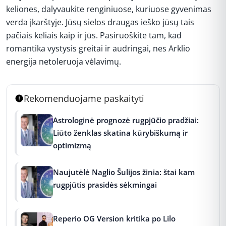
keliones, dalyvaukite renginiuose, kuriuose gyvenimas
verda įkarštyje. Jūsų sielos draugas ieško jūsų tais
pačiais keliais kaip ir jūs. Pasiruoškite tam, kad
romantika vystysis greitai ir audringai, nes Arklio
energija netoleruoja vėlavimų.
Rekomenduojame paskaityti
Astrologinė prognozė rugpjūčio pradžiai:
Liūto ženklas skatina kūrybiškumą ir
optimizmą
Naujutėlė Naglio Šulijos žinia: štai kam
rugpjūtis prasidės sėkmingai
Reperio OG Version kritika po Lilo