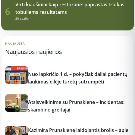
Virti kiaušiniai kaip restorane: paprastas triukas
6
tobuliems rezultatams
20 spalio
NAUJAUSIA
Naujausios naujienos
12:37
Nuo lapkričio 1 d. – pokyčiai: daliai pacientų
laukimas eilėje turėtų sutrumpėti
12:37
Atsisveikinime su Prunskiene – incidentas:
skambino greitajai
12:37
Kazimirą Prunskienę laidojantis brolis – apie