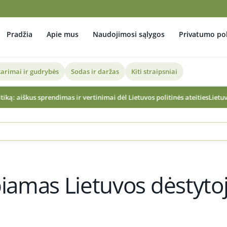
Pradžia
Apie mus
Naudojimosi sąlygos
Privatumo pol
arimai ir gudrybės
Sodas ir daržas
Kiti straipsniai
imas ir vertinimai dėl Lietuvos politinės ateities
Lietuvą užklups pietieti
biamas Lietuvos dėstyto