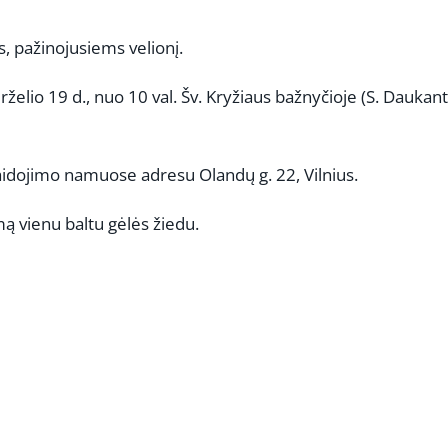
 pažinojusiems velionį.
rželio 19 d., nuo 10 val. Šv. Kryžiaus bažnyčioje (S. Daukant
. laidojimo namuose adresu Olandų g. 22, Vilnius.
mą vienu baltu gėlės žiedu.
REKLAMA