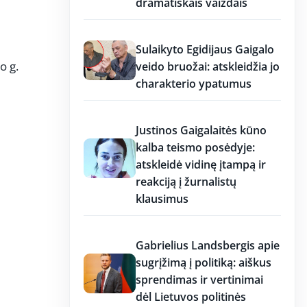
dramatiškais vaizdais
17:19
Sulaikyto Egidijaus Gaigalo
o g.
veido bruožai: atskleidžia jo
charakterio ypatumus
17:18
Justinos Gaigalaitės kūno
kalba teismo posėdyje:
atskleidė vidinę įtampą ir
reakciją į žurnalistų
klausimus
17:18
Gabrielius Landsbergis apie
sugrįžimą į politiką: aiškus
sprendimas ir vertinimai
dėl Lietuvos politinės