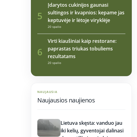
Įdarytos cukinijos gaunasi
sultingos ir kvapnios: kepame jas
5
keptuvėje ir lėtoje viryklėje
20 spalio
Virti kiaušiniai kaip restorane:
paprastas triukas tobuliems
6
rezultatams
20 spalio
NAUJAUSIA
Naujausios naujienos
17:21
Lietuva skęsta: vanduo jau
iki kelių, gyventojai dalinasi