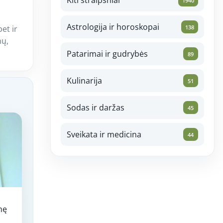
1940
Astrologija ir horoskopai
138
bet ir
mų,
Patarimai ir gudrybės
89
Kulinarija
51
Sodas ir daržas
45
Sveikata ir medicina
44
nę