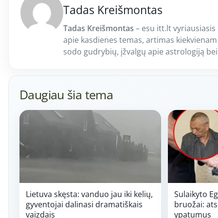
Tadas Kreišmontas
Tadas Kreišmontas
– esu itt.lt vyriausiasis
apie kasdienes temas, artimas kiekvienam
sodo gudrybių, įžvalgų apie astrologiją be
Daugiau šia tema
Lietuva skęsta: vanduo jau iki kelių,
Sulaikyto Eg
gyventojai dalinasi dramatiškais
bruožai: ats
vaizdais
ypatumus