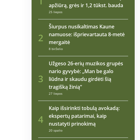
1
apžiūrą, grės ir 1,2 tūkst. bauda
25 liepos
Šiurpus nusikaltimas Kaune
namuose: išprievartauta 8-metė
2
mergaitė
8 birželio
Užgeso 26-erių muzikos grupės
nario gyvybė: „Man be galo
3
liūdna ir skaudu girdėti šią
tragišką žinią“
27 liepos
Kaip išsirinkti tobulą avokadą:
ekspertų patarimai, kaip
4
nustatyti prinokimą
20 spalio