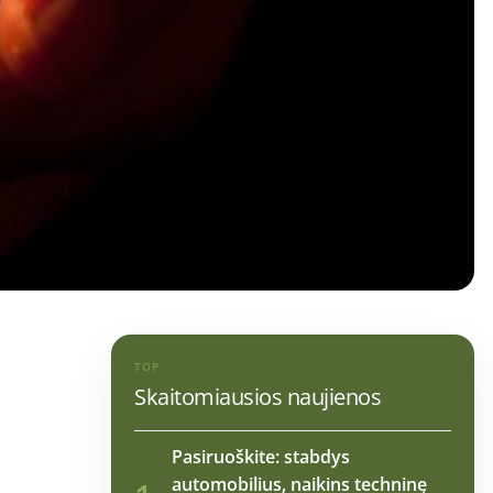
TOP
Skaitomiausios naujienos
Pasiruoškite: stabdys
automobilius, naikins techninę