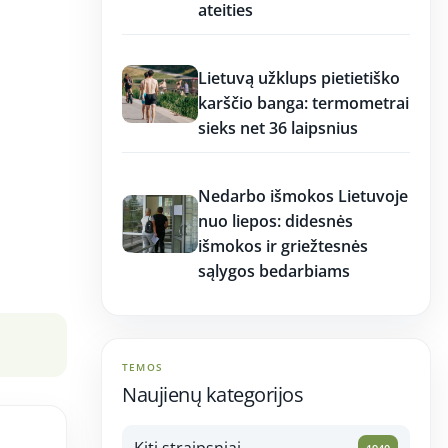
ateities
17:17
Lietuvą užklups pietietiško
karščio banga: termometrai
sieks net 36 laipsnius
17:16
Nedarbo išmokos Lietuvoje
nuo liepos: didesnės
išmokos ir griežtesnės
sąlygos bedarbiams
Peržiūros: 3
TEMOS
Naujienų kategorijos
Kiti straipsniai