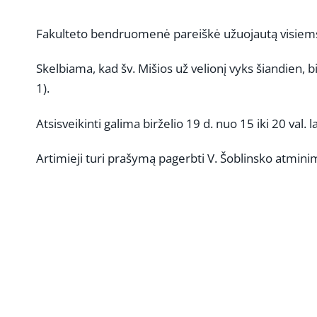
Fakulteto bendruomenė pareiškė užuojautą visiems,
Skelbiama, kad šv. Mišios už velionį vyks šiandien, bi
1).
Atsisveikinti galima birželio 19 d. nuo 15 iki 20 val
Artimieji turi prašymą pagerbti V. Šoblinsko atmini