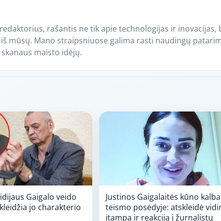
 redaktorius, rašantis ne tik apie technologijas ir inovacijas, 
 iš mūsų. Mano straipsniuose galima rasti naudingų patari
i skanaus maisto idėjų.
idijaus Gaigalo veido
Justinos Gaigalaitės kūno kalba
kleidžia jo charakterio
teismo posėdyje: atskleidė vidi
įtampą ir reakciją į žurnalistų