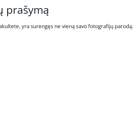
rų prašymą
akultete, yra surengęs ne vieną savo fotografijų parodą.
REKLAMA