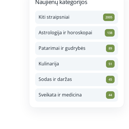
Naujienų kategorijos
Kiti straipsniai
2005
Astrologija ir horoskopai
138
Patarimai ir gudrybės
89
Kulinarija
51
Sodas ir daržas
45
Sveikata ir medicina
44