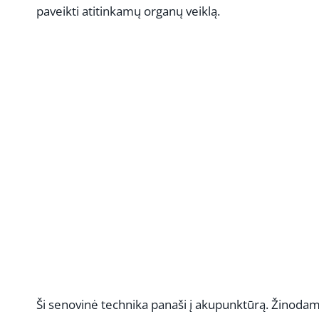
paveikti atitinkamų organų veiklą.
Ši senovinė technika panaši į akupunktūrą. Žinodami