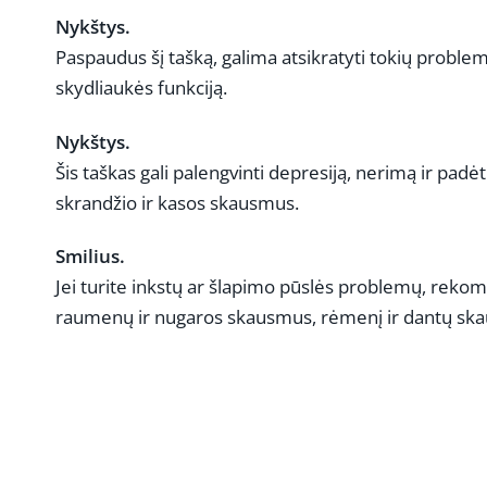
Nykštys.
Paspaudus šį tašką, galima atsikratyti tokių proble
skydliaukės funkciją.
Nykštys.
Šis taškas gali palengvinti depresiją, nerimą ir padėti
skrandžio ir kasos skausmus.
Smilius.
Jei turite inkstų ar šlapimo pūslės problemų, rekome
raumenų ir nugaros skausmus, rėmenį ir dantų skaus