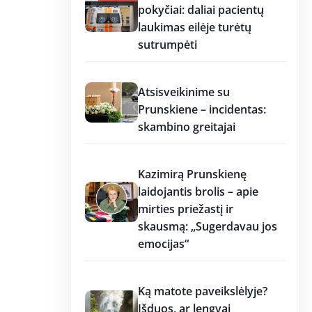
pokyčiai: daliai pacientų
laukimas eilėje turėtų
sutrumpėti
12:37
Atsisveikinime su
Prunskiene – incidentas:
skambino greitajai
12:37
Kazimirą Prunskienę
laidojantis brolis – apie
mirties priežastį ir
skausmą: „Sugerdavau jos
emocijas“
12:37
Ką matote paveikslėlyje?
Išduos, ar lengvai