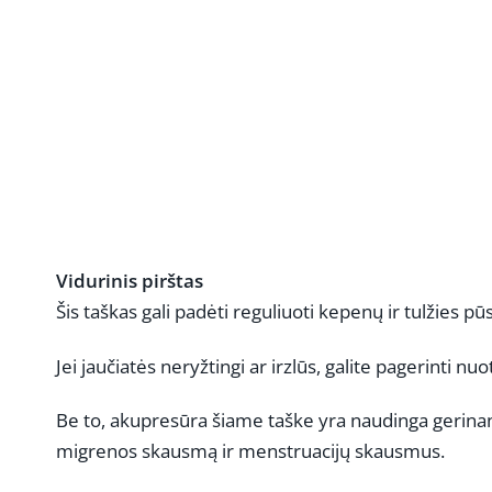
Vidurinis pirštas
Šis taškas gali padėti reguliuoti kepenų ir tulžies pūs
Jei jaučiatės neryžtingi ar irzlūs, galite pagerinti n
Be to, akupresūra šiame taške yra naudinga gerinant
migrenos skausmą ir menstruacijų skausmus.