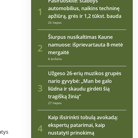
Pasiruoškite: stabdys
automobilius, naikins techninę
1
apžiūrą, grės ir 1,2 tūkst. bauda
25 liepos
Šiurpus nusikaltimas Kaune
namuose: išprievartauta 8-metė
2
mergaitė
8 birželio
Užgeso 26-erių muzikos grupės
nario gyvybė: „Man be galo
3
liūdna ir skaudu girdėti šią
tragišką žinią“
27 liepos
Kaip išsirinkti tobulą avokadą:
ekspertų patarimai, kaip
4
atys
nustatyti prinokimą