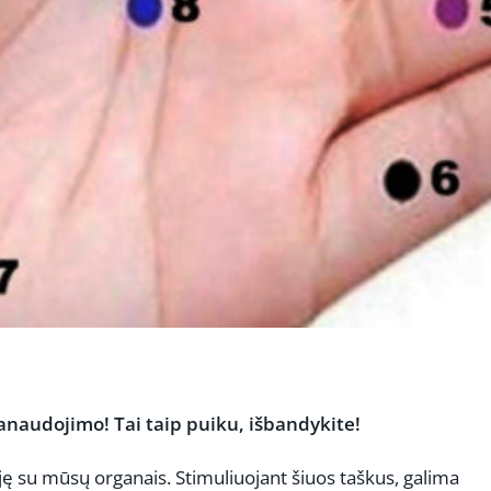
anaudojimo! Tai taip puiku, išbandykite!
iję su mūsų organais. Stimuliuojant šiuos taškus, galima