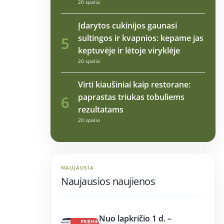
20 spalio
Įdarytos cukinijos gaunasi
sultingos ir kvapnios: kepame jas
5
keptuvėje ir lėtoje viryklėje
20 spalio
Virti kiaušiniai kaip restorane:
paprastas triukas tobuliems
6
rezultatams
20 spalio
NAUJAUSIA
Naujausios naujienos
12:37
Nuo lapkričio 1 d. –