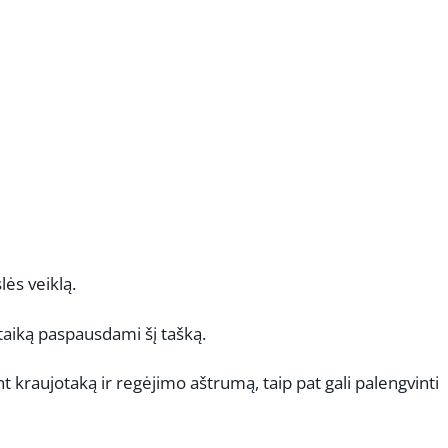
lės veiklą.
uotaiką paspausdami šį tašką.
 kraujotaką ir regėjimo aštrumą, taip pat gali palengvinti