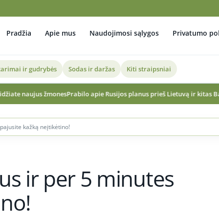
Pradžia
Apie mus
Naudojimosi sąlygos
Privatumo pol
arimai ir gudrybės
Sodas ir daržas
Kiti straipsniai
s
Prabilo apie Rusijos planus prieš Lietuvą ir kitas Baltijos šalis: informu
pajusite kažką neįtikėtino!
us ir per 5 minutes
ino!