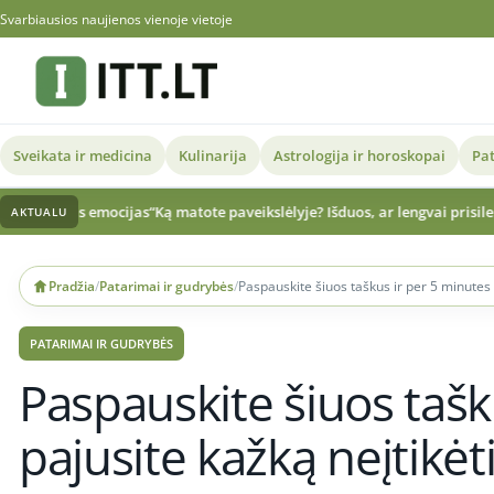
Svarbiausios naujienos vienoje vietoje
Sveikata ir medicina
Kulinarija
Astrologija ir horoskopai
Pat
“
Ką matote paveikslėlyje? Išduos, ar lengvai prisileidžiate naujus žmone
AKTUALU
Skip
to
Pradžia
/
Patarimai ir gudrybės
/
Paspauskite šiuos taškus ir per 5 minutes 
content
PATARIMAI IR GUDRYBĖS
Paspauskite šiuos tašk
pajusite kažką neįtikėt