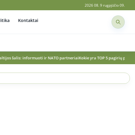
2026 08. 9 rugpjūčio 09.
itika
Kontaktai
oti ir NATO partneriai
Kokie yra TOP 5 pagirių patiekalai? „Maistas ant p