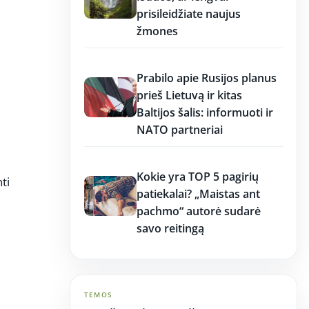
prisileidžiate naujus
žmones
12:37
Prabilo apie Rusijos planus
prieš Lietuvą ir kitas
,
Baltijos šalis: informuoti ir
NATO partneriai
12:37
Kokie yra TOP 5 pagirių
ti
patiekalai? „Maistas ant
pachmo“ autorė sudarė
savo reitingą
TEMOS