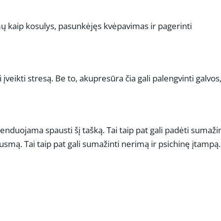
mų kaip kosulys, pasunkėjęs kvėpavimas ir pagerinti
 įveikti stresą. Be to, akupresūra čia gali palengvinti galvos
nduojama spausti šį tašką. Tai taip pat gali padėti sumažin
mą. Tai taip pat gali sumažinti nerimą ir psichinę įtampą.
REKLAMA