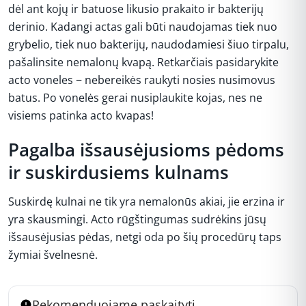
dėl ant kojų ir batuose likusio prakaito ir bakterijų
derinio. Kadangi actas gali būti naudojamas tiek nuo
grybelio, tiek nuo bakterijų, naudodamiesi šiuo tirpalu,
pašalinsite nemalonų kvapą. Retkarčiais pasidarykite
acto voneles − nebereikės raukyti nosies nusimovus
batus. Po vonelės gerai nusiplaukite kojas, nes ne
visiems patinka acto kvapas!
Pagalba išsausėjusioms pėdoms
ir suskirdusiems kulnams
Suskirdę kulnai ne tik yra nemalonūs akiai, jie erzina ir
yra skausmingi. Acto rūgštingumas sudrėkins jūsų
išsausėjusias pėdas, netgi oda po šių procedūrų taps
žymiai švelnesnė.
Rekomenduojame paskaityti