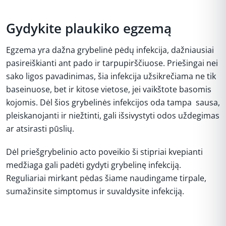
Gydykite plaukiko egzemą
Egzema yra dažna grybelinė pėdų infekcija, dažniausiai
pasireiškianti ant pado ir tarpupirščiuose. Priešingai nei
sako ligos pavadinimas, šia infekcija užsikrečiama ne tik
baseinuose, bet ir kitose vietose, jei vaikštote basomis
kojomis. Dėl šios grybelinės infekcijos oda tampa sausa,
pleiskanojanti ir niežtinti, gali išsivystyti odos uždegimas
ar atsirasti pūslių.
Dėl priešgrybelinio acto poveikio ši stipriai kvepianti
medžiaga gali padėti gydyti grybelinę infekciją.
Reguliariai mirkant pėdas šiame naudingame tirpale,
sumažinsite simptomus ir suvaldysite infekciją.
REKLAMA