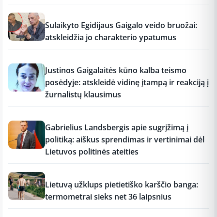
17:19
Sulaikyto Egidijaus Gaigalo veido bruožai:
atskleidžia jo charakterio ypatumus
17:18
Justinos Gaigalaitės kūno kalba teismo
posėdyje: atskleidė vidinę įtampą ir reakciją į
žurnalistų klausimus
17:18
Gabrielius Landsbergis apie sugrįžimą į
politiką: aiškus sprendimas ir vertinimai dėl
Lietuvos politinės ateities
17:17
Lietuvą užklups pietietiško karščio banga:
termometrai sieks net 36 laipsnius