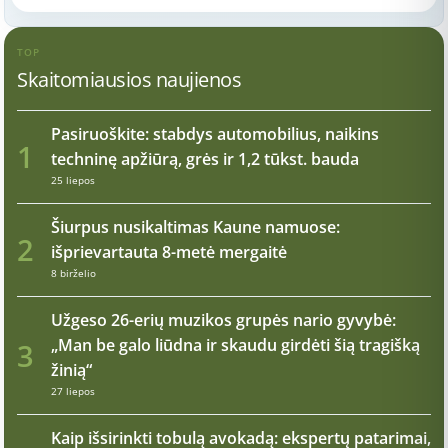
TOP
Skaitomiausios naujienos
Pasiruoškite: stabdys automobilius, naikins
1
techninę apžiūrą, grės ir 1,2 tūkst. bauda
25 liepos
Šiurpus nusikaltimas Kaune namuose:
2
išprievartauta 8-metė mergaitė
8 birželio
Užgeso 26-erių muzikos grupės nario gyvybė:
„Man be galo liūdna ir skaudu girdėti šią tragišką
3
žinią“
27 liepos
Kaip išsirinkti tobulą avokadą: ekspertų patarimai,