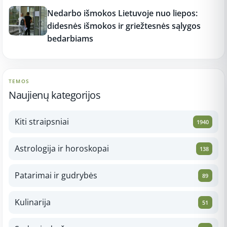
17:16
Nedarbo išmokos Lietuvoje nuo liepos:
didesnės išmokos ir griežtesnės sąlygos
bedarbiams
TEMOS
Naujienų kategorijos
Kiti straipsniai
1940
Astrologija ir horoskopai
138
Patarimai ir gudrybės
89
Kulinarija
51