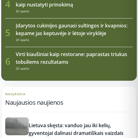
4
kaip nustatyti prinokimą
20 spalio
Įdarytos cukinijos gaunasi sultingos ir kvapnios:
5
kepame jas keptuvėje ir lėtoje viryklėje
20 spalio
Virti kiaušiniai kaip restorane: paprastas triukas
6
tobuliems rezultatams
20 spalio
NAUJAUSIA
Naujausios naujienos
17:21
Lietuva skęsta: vanduo jau iki kelių,
gyventojai dalinasi dramatiškais vaizdais