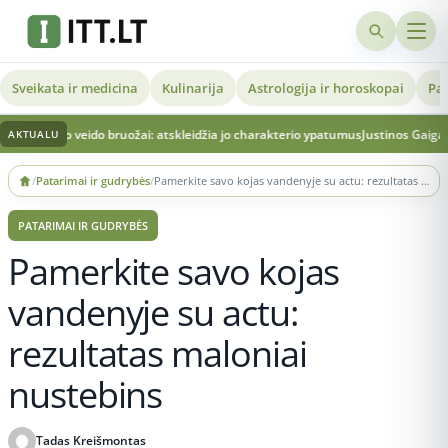
Sveikata ir medicina
Kulinarija
Astrologija ir horoskopai
Pat
lo veido bruožai: atskleidžia jo charakterio ypatumus
Justinos Gaigalaitės kūno 
AKTUALU
Skip
/
Patarimai ir gudrybės
/
Pamerkite savo kojas vandenyje su actu: rezultatas maloniai nustebins
to
content
PATARIMAI IR GUDRYBĖS
Pamerkite savo kojas
vandenyje su actu:
rezultatas maloniai
nustebins
Tadas Kreišmontas
Publikuota 2026-05-22 11:12