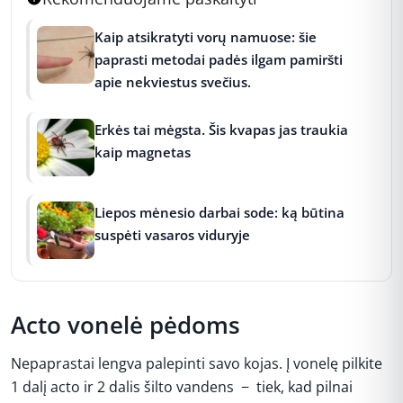
Kaip atsikratyti vorų namuose: šie
paprasti metodai padės ilgam pamiršti
apie nekviestus svečius.
Erkės tai mėgsta. Šis kvapas jas traukia
kaip magnetas
Liepos mėnesio darbai sode: ką būtina
suspėti vasaros viduryje
Acto vonelė pėdoms
Nepaprastai lengva palepinti savo kojas. Į vonelę pilkite
1 dalį acto ir 2 dalis šilto vandens − tiek, kad pilnai