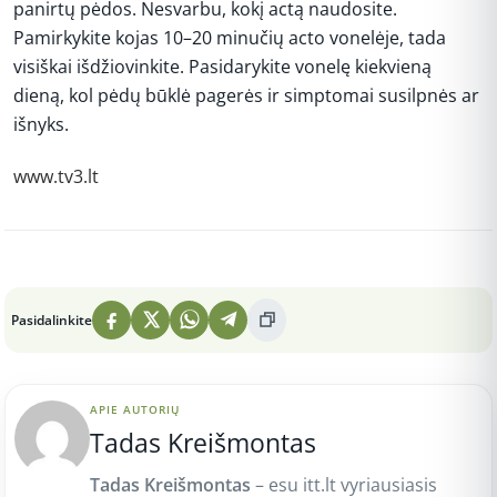
panirtų pėdos. Nesvarbu, kokį actą naudosite.
Pamirkykite kojas 10–20 minučių acto vonelėje, tada
visiškai išdžiovinkite. Pasidarykite vonelę kiekvieną
dieną, kol pėdų būklė pagerės ir simptomai susilpnės ar
išnyks.
www.tv3.lt
Peržiūros: 3
Pasidalinkite
APIE AUTORIŲ
Tadas Kreišmontas
Tadas Kreišmontas
– esu itt.lt vyriausiasis