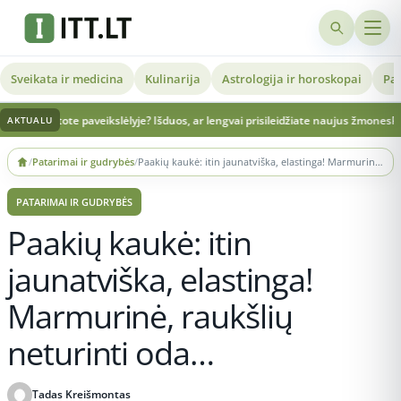
Sveikata ir medicina
Kulinarija
Astrologija ir horoskopai
Pat
slėlyje? Išduos, ar lengvai prisileidžiate naujus žmones
Prabilo apie Rusijos pla
AKTUALU
Skip
/
Patarimai ir gudrybės
/
Paakių kaukė: itin jaunatviška, elastinga! Marmurinė, raukšlių neturinti oda…
to
content
PATARIMAI IR GUDRYBĖS
Paakių kaukė: itin
jaunatviška, elastinga!
Marmurinė, raukšlių
neturinti oda…
Tadas Kreišmontas
Publikuota 2026-03-22 17:59