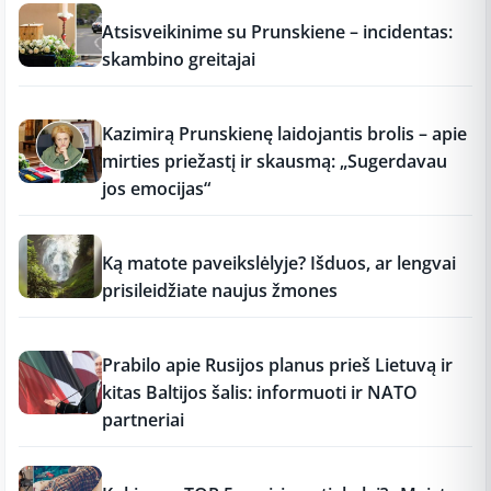
12:37
Atsisveikinime su Prunskiene – incidentas:
skambino greitajai
12:37
Kazimirą Prunskienę laidojantis brolis – apie
mirties priežastį ir skausmą: „Sugerdavau
jos emocijas“
12:37
Ką matote paveikslėlyje? Išduos, ar lengvai
prisileidžiate naujus žmones
12:37
Prabilo apie Rusijos planus prieš Lietuvą ir
kitas Baltijos šalis: informuoti ir NATO
partneriai
12:37