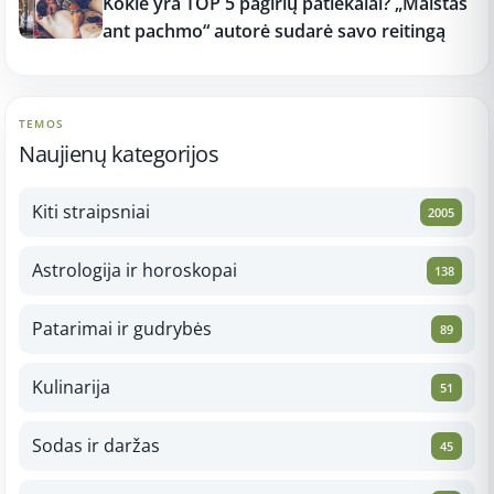
Kokie yra TOP 5 pagirių patiekalai? „Maistas
ant pachmo“ autorė sudarė savo reitingą
TEMOS
Naujienų kategorijos
Kiti straipsniai
2005
Astrologija ir horoskopai
138
Patarimai ir gudrybės
89
Kulinarija
51
Sodas ir daržas
45