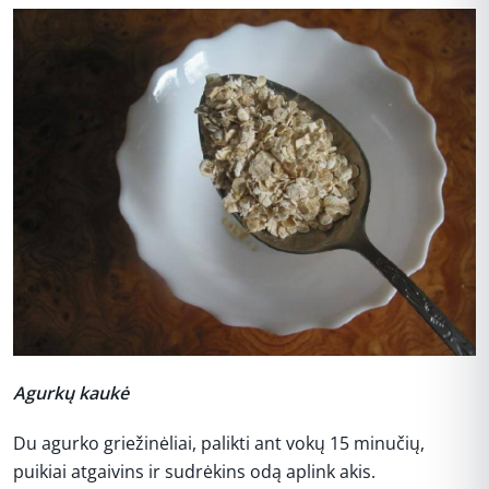
Agurkų kaukė
Du agurko griežinėliai, palikti ant vokų 15 minučių,
puikiai atgaivins ir sudrėkins odą aplink akis.