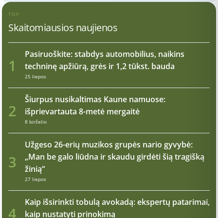
TOP
Skaitomiausios naujienos
Pasiruoškite: stabdys automobilius, naikins
1
techninę apžiūrą, grės ir 1,2 tūkst. bauda
25 liepos
Šiurpus nusikaltimas Kaune namuose:
2
išprievartauta 8-metė mergaitė
8 birželio
Užgeso 26-erių muzikos grupės nario gyvybė:
„Man be galo liūdna ir skaudu girdėti šią tragišką
3
žinią“
27 liepos
Kaip išsirinkti tobulą avokadą: ekspertų patarimai,
4
kaip nustatyti prinokimą