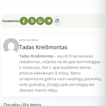
Peržiūros: 5
Pasidalinkite
APIE AUTORIŲ
Tadas Kreišmontas
Tadas Kreišmontas
– esu itt.lt vyriausiasis
redaktorius, rašantis ne tik apie technologijas
ir inovacijas, bet ir apie kasdienes temas,
artimas kiekvienam iš mūsų. Mano
straipsniuose galima rasti naudingų patarimų,
sodo gudrybių, įžvalgų apie astrologiją bei
skanaus maisto idėjų.
Daugiau šia tema