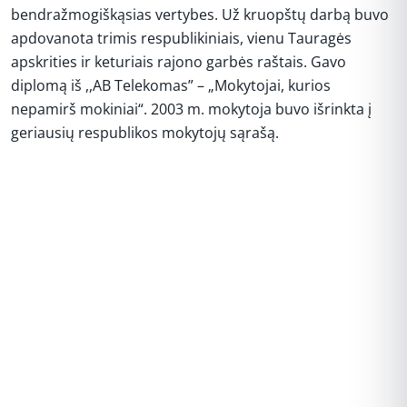
bendražmogiškąsias vertybes. Už kruopštų darbą buvo
apdovanota trimis respublikiniais, vienu Tauragės
apskrities ir keturiais rajono garbės raštais. Gavo
diplomą iš ,,AB Telekomas” – „Mokytojai, kurios
nepamirš mokiniai“. 2003 m. mokytoja buvo išrinkta į
geriausių respublikos mokytojų sąrašą.
REKLAMA