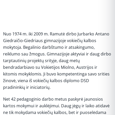
Nuo 1974 m. iki 2009 m. Ramutė dirbo Jurbarko Antano
Giedraičio-Giedriaus gimnazijoje vokiečių kalbos
mokytoja. Begalinio darbštumo ir atsakingumo,
reiklumo sau žmogus. Gimnazijoje aktyviai ir daug dirbo
tarptautinių projektų srityje, daug metų
bendradarbiavo su Vokietijos Miolno, Austrijos ir
kitomis mokyklomis. Ji buvo kompetentinga savo srities
žinovė, viena iš vokiečių kalbos diplomo DSD
pradininkių ir iniciatorių.
Net 42 pedagoginio darbo metus paskyrė jaunosios
kartos mokymui ir auklėjimui. Daug jėgų ir laiko atidavė
ne tik mokydama vokiečių kalbos, bet ir puoselėdama