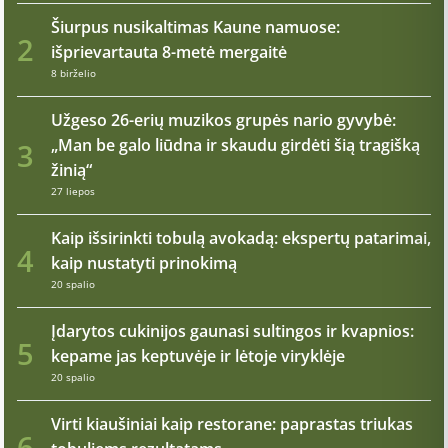
Šiurpus nusikaltimas Kaune namuose:
2
išprievartauta 8-metė mergaitė
8 birželio
Užgeso 26-erių muzikos grupės nario gyvybė:
„Man be galo liūdna ir skaudu girdėti šią tragišką
3
žinią“
27 liepos
Kaip išsirinkti tobulą avokadą: ekspertų patarimai,
4
kaip nustatyti prinokimą
20 spalio
Įdarytos cukinijos gaunasi sultingos ir kvapnios:
5
kepame jas keptuvėje ir lėtoje viryklėje
20 spalio
Virti kiaušiniai kaip restorane: paprastas triukas
6