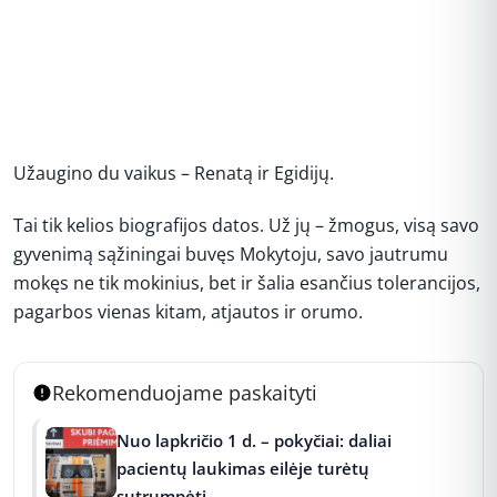
Užaugino du vaikus – Renatą ir Egidijų.
Tai tik kelios biografijos datos. Už jų – žmogus, visą savo
gyvenimą sąžiningai buvęs Mokytoju, savo jautrumu
mokęs ne tik mokinius, bet ir šalia esančius tolerancijos,
pagarbos vienas kitam, atjautos ir orumo.
Rekomenduojame paskaityti
Nuo lapkričio 1 d. – pokyčiai: daliai
pacientų laukimas eilėje turėtų
sutrumpėti