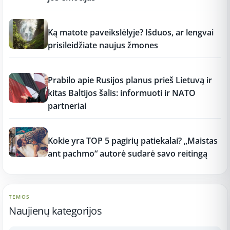
12:37
Ką matote paveikslėlyje? Išduos, ar lengvai
prisileidžiate naujus žmones
12:37
Prabilo apie Rusijos planus prieš Lietuvą ir
kitas Baltijos šalis: informuoti ir NATO
partneriai
12:37
Kokie yra TOP 5 pagirių patiekalai? „Maistas
ant pachmo“ autorė sudarė savo reitingą
TEMOS
Naujienų kategorijos