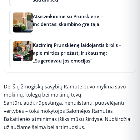
Atsisveikinime su Prunskiene –
incidentas: skambino greitajai
Kazimirą Prunskienę laidojantis brolis –
apie mirties priežastį ir skausmą:
„Sugerdavau jos emocijas“
Dėl šių žmogiškų savybių Ramutė buvo mylima savo
mokinių, kolegų bei mokinių tėvų.
Santūri, atidi, rūpestinga, nenuilstanti, puoselėjanti
vertybes – toks mokytojos Salomėjos Ramutės
Bakaitienės atminimas išliks mūsų širdyse. Nuoširdžiai
užjaučiame šeimą bei artimuosius.