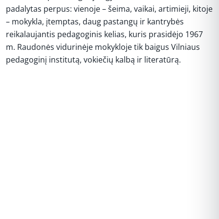
padalytas perpus: vienoje – šeima, vaikai, artimieji, kitoje
– mokykla, įtemptas, daug pastangų ir kantrybės
reikalaujantis pedagoginis kelias, kuris prasidėjo 1967
m. Raudonės vidurinėje mokykloje tik baigus Vilniaus
pedagoginį institutą, vokiečių kalbą ir literatūrą.
REKLAMA