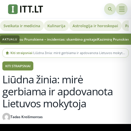
Sveikata ir medicina
Kulinarija
Astrologija ir horoskopai
Pat
me su Prunskiene – incidentas: skambino greitajai
Kazimirą Prunskienę laidojant
AKTUALU
Skip
/
Kiti straipsniai
/
Liūdna žinia: mirė gerbiama ir apdovanota Lietuvos mokytoja
to
content
KITI STRAIPSNIAI
Liūdna žinia: mirė
gerbiama ir apdovanota
Lietuvos mokytoja
Tadas Kreišmontas
Publikuota 2026-05-26 23:49