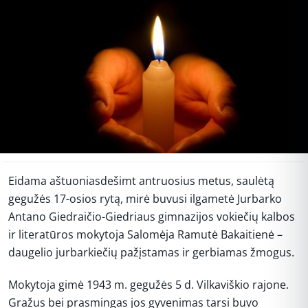
Eidama aštuoniasdešimt antruosius metus, saulėtą
gegužės 17-osios rytą, mirė buvusi ilgametė Jurbarko
Antano Giedraičio-Giedriaus gimnazijos vokiečių kalbos
ir literatūros mokytoja Salomėja Ramutė Bakaitienė –
daugelio jurbarkiečių pažįstamas ir gerbiamas žmogus.
Mokytoja gimė 1943 m. gegužės 5 d. Vilkaviškio rajone.
Gražus bei prasmingas jos gyvenimas tarsi buvo