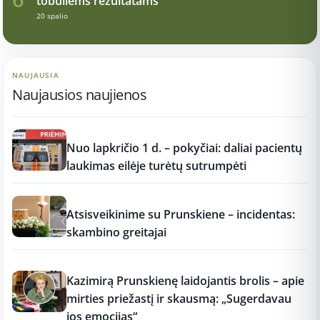
tobuliems rezultatams
20 spalio
NAUJAUSIA
Naujausios naujienos
12:37
Nuo lapkričio 1 d. – pokyčiai: daliai pacientų
laukimas eilėje turėtų sutrumpėti
12:37
Atsisveikinime su Prunskiene – incidentas:
skambino greitajai
12:37
Kazimirą Prunskienę laidojantis brolis – apie
mirties priežastį ir skausmą: „Sugerdavau
jos emocijas“