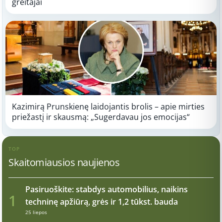
greitajai
Kazimirą Prunskienę laidojantis brolis – apie mirties
priežastį ir skausmą: „Sugerdavau jos emocijas“
TOP
Skaitomiausios naujienos
Pasiruoškite: stabdys automobilius, naikins
1
techninę apžiūrą, grės ir 1,2 tūkst. bauda
25 liepos