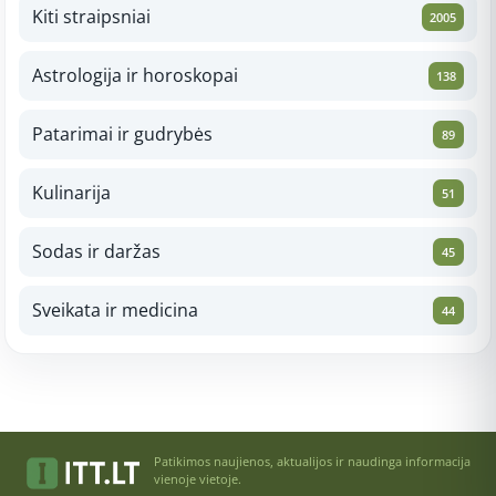
Kiti straipsniai
2005
Astrologija ir horoskopai
138
Patarimai ir gudrybės
89
Kulinarija
51
Sodas ir daržas
45
Sveikata ir medicina
44
Patikimos naujienos, aktualijos ir naudinga informacija
vienoje vietoje.