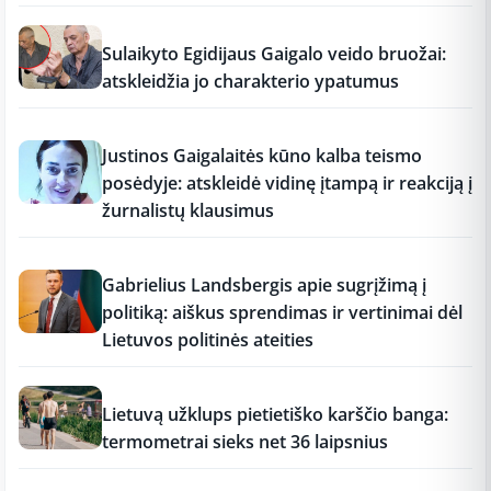
17:19
Sulaikyto Egidijaus Gaigalo veido bruožai:
atskleidžia jo charakterio ypatumus
17:18
Justinos Gaigalaitės kūno kalba teismo
posėdyje: atskleidė vidinę įtampą ir reakciją į
žurnalistų klausimus
17:18
Gabrielius Landsbergis apie sugrįžimą į
politiką: aiškus sprendimas ir vertinimai dėl
Lietuvos politinės ateities
17:17
Lietuvą užklups pietietiško karščio banga:
termometrai sieks net 36 laipsnius
17:16