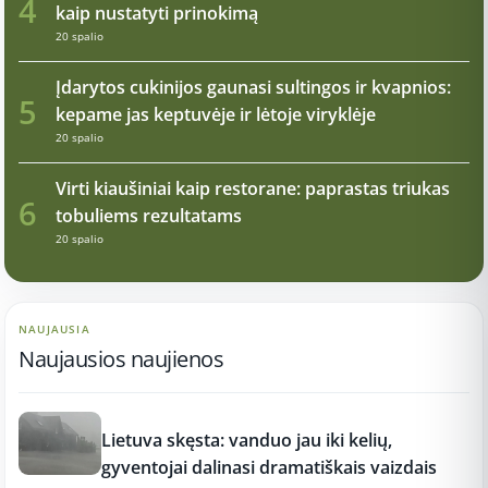
4
kaip nustatyti prinokimą
20 spalio
Įdarytos cukinijos gaunasi sultingos ir kvapnios:
5
kepame jas keptuvėje ir lėtoje viryklėje
20 spalio
Virti kiaušiniai kaip restorane: paprastas triukas
6
tobuliems rezultatams
20 spalio
NAUJAUSIA
Naujausios naujienos
17:21
Lietuva skęsta: vanduo jau iki kelių,
gyventojai dalinasi dramatiškais vaizdais