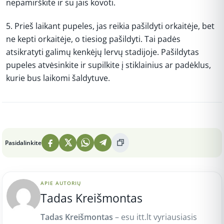
nepamirškite ir su jais kovoti.
5. Prieš laikant pupeles, jas reikia pašildyti orkaitėje, bet
ne kepti orkaitėje, o tiesiog pašildyti. Tai padės
atsikratyti galimų kenkėjų lervų stadijoje. Pašildytas
pupeles atvėsinkite ir supilkite į stiklainius ar padėklus,
kurie bus laikomi šaldytuve.
Peržiūros: 3
Pasidalinkite
APIE AUTORIŲ
Tadas Kreišmontas
Tadas Kreišmontas
– esu itt.lt vyriausiasis