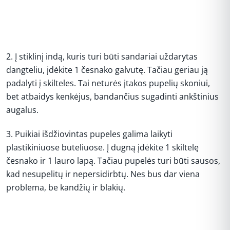
2. Į stiklinį indą, kuris turi būti sandariai uždarytas
dangteliu, įdėkite 1 česnako galvutę. Tačiau geriau ją
padalyti į skilteles. Tai neturės įtakos pupelių skoniui,
bet atbaidys kenkėjus, bandančius sugadinti ankštinius
augalus.
3. Puikiai išdžiovintas pupeles galima laikyti
plastikiniuose buteliuose. Į dugną įdėkite 1 skiltelę
česnako ir 1 lauro lapą. Tačiau pupelės turi būti sausos,
kad nesupelitų ir nepersidirbtų. Nes bus dar viena
problema, be kandžių ir blakių.
REKLAMA