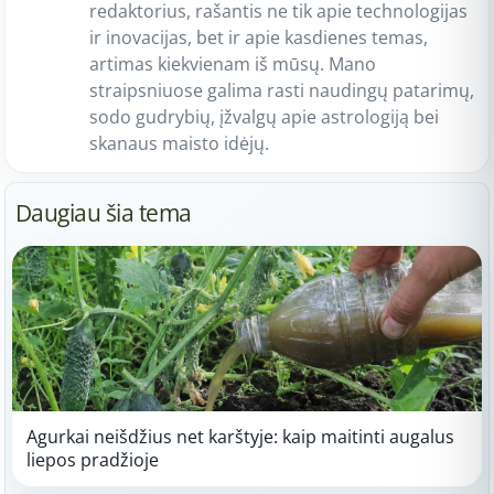
redaktorius, rašantis ne tik apie technologijas
ir inovacijas, bet ir apie kasdienes temas,
artimas kiekvienam iš mūsų. Mano
straipsniuose galima rasti naudingų patarimų,
sodo gudrybių, įžvalgų apie astrologiją bei
skanaus maisto idėjų.
Daugiau šia tema
Agurkai neišdžius net karštyje: kaip maitinti augalus
liepos pradžioje