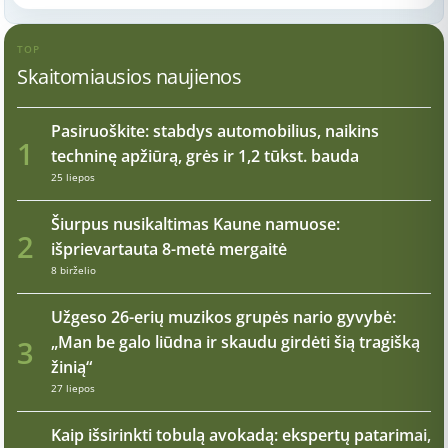
TOP
Skaitomiausios naujienos
Pasiruoškite: stabdys automobilius, naikins
1
techninę apžiūrą, grės ir 1,2 tūkst. bauda
25 liepos
Šiurpus nusikaltimas Kaune namuose:
2
išprievartauta 8-metė mergaitė
8 birželio
Užgeso 26-erių muzikos grupės nario gyvybė:
„Man be galo liūdna ir skaudu girdėti šią tragišką
3
žinią“
27 liepos
Kaip išsirinkti tobulą avokadą: ekspertų patarimai,