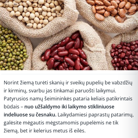
Norint žiemą turėti skanių ir sveikų pupelių be vabzdžių
ir kirminų, svarbu jas tinkamai paruošti laikymui.
Patyrusios namų šeimininkės pataria keliais patikrintais
būdais –
nuo ​​užšaldymo iki laikymo stikliniuose
indeliuose su česnaku.
Laikydamiesi paprastų patarimų,
galėsite mėgautis mėgstamomis pupelėmis ne tik
žiemą, bet ir kelerius metus iš eilės.