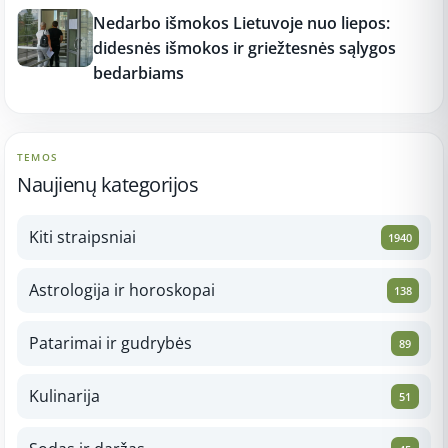
Nedarbo išmokos Lietuvoje nuo liepos:
didesnės išmokos ir griežtesnės sąlygos
bedarbiams
TEMOS
Naujienų kategorijos
Kiti straipsniai
1940
Astrologija ir horoskopai
138
Patarimai ir gudrybės
89
Kulinarija
51