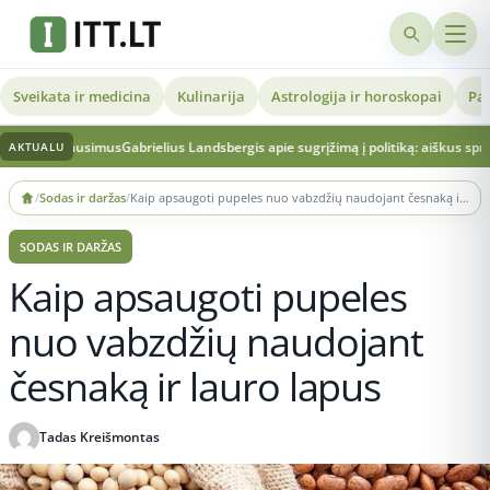
Sveikata ir medicina
Kulinarija
Astrologija ir horoskopai
Pat
ų klausimus
Gabrielius Landsbergis apie sugrįžimą į politiką: aiškus sprendimas ir
AKTUALU
Skip
/
Sodas ir daržas
/
Kaip apsaugoti pupeles nuo vabzdžių naudojant česnaką ir lauro lapus
to
content
SODAS IR DARŽAS
Kaip apsaugoti pupeles
nuo vabzdžių naudojant
česnaką ir lauro lapus
Tadas Kreišmontas
Publikuota 2025-10-27 23:32