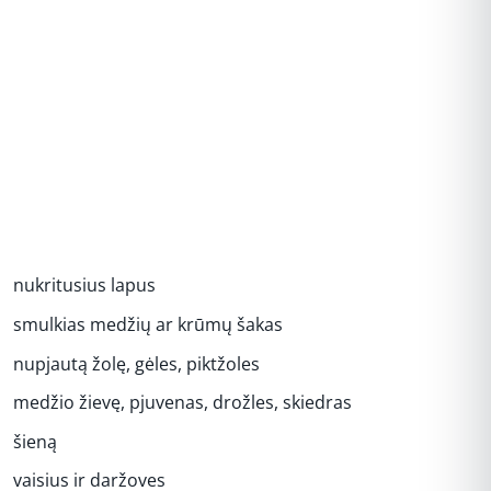
nukritusius lapus
smulkias medžių ar krūmų šakas
nupjautą žolę, gėles, piktžoles
medžio žievę, pjuvenas, drožles, skiedras
šieną
vaisius ir daržoves