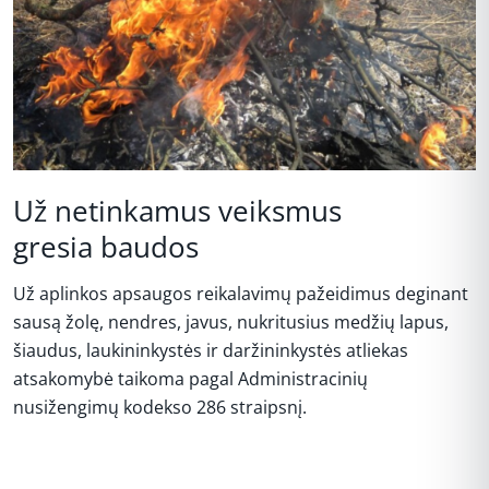
Už netinkamus veiksmus
gresia baudos
Už aplinkos apsaugos reikalavimų pažeidimus deginant
sausą žolę, nendres, javus, nukritusius medžių lapus,
šiaudus, laukininkystės ir daržininkystės atliekas
atsakomybė taikoma pagal Administracinių
nusižengimų kodekso 286 straipsnį.
REKLAMA