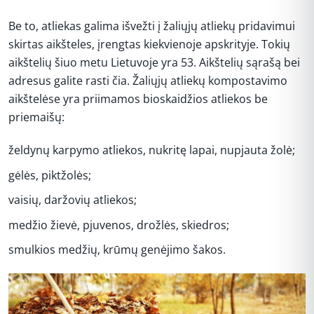
Be to, atliekas galima išvežti į žaliųjų atliekų pridavimui
skirtas aikšteles, įrengtas kiekvienoje apskrityje. Tokių
aikštelių šiuo metu Lietuvoje yra 53. Aikštelių sąrašą bei
adresus galite rasti čia. Žaliųjų atliekų kompostavimo
aikštelėse yra priimamos bioskaidžios atliekos be
priemaišų:
želdynų karpymo atliekos, nukritę lapai, nupjauta žolė;
gėlės, piktžolės;
vaisių, daržovių atliekos;
medžio žievė, pjuvenos, drožlės, skiedros;
smulkios medžių, krūmų genėjimo šakos.