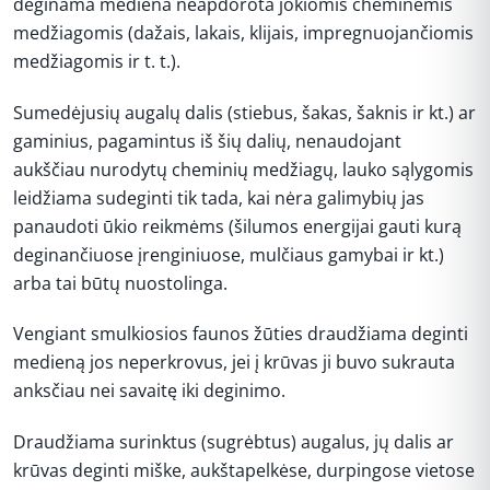
deginama mediena neapdorota jokiomis cheminėmis
medžiagomis (dažais, lakais, klijais, impregnuojančiomis
medžiagomis ir t. t.).
Sumedėjusių augalų dalis (stiebus, šakas, šaknis ir kt.) ar
gaminius, pagamintus iš šių dalių, nenaudojant
aukščiau nurodytų cheminių medžiagų, lauko sąlygomis
leidžiama sudeginti tik tada, kai nėra galimybių jas
panaudoti ūkio reikmėms (šilumos energijai gauti kurą
deginančiuose įrenginiuose, mulčiaus gamybai ir kt.)
arba tai būtų nuostolinga.
Vengiant smulkiosios faunos žūties draudžiama deginti
medieną jos neperkrovus, jei į krūvas ji buvo sukrauta
anksčiau nei savaitę iki deginimo.
Draudžiama surinktus (sugrėbtus) augalus, jų dalis ar
krūvas deginti miške, aukštapelkėse, durpingose vietose