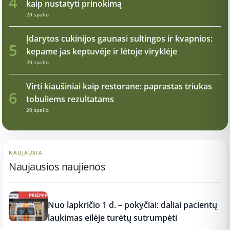
4
kaip nustatyti prinokimą
20 spalio
Įdarytos cukinijos gaunasi sultingos ir kvapnios:
5
kepame jas keptuvėje ir lėtoje viryklėje
20 spalio
Virti kiaušiniai kaip restorane: paprastas triukas
6
tobuliems rezultatams
20 spalio
NAUJAUSIA
Naujausios naujienos
12:37
Nuo lapkričio 1 d. – pokyčiai: daliai pacientų
laukimas eilėje turėtų sutrumpėti