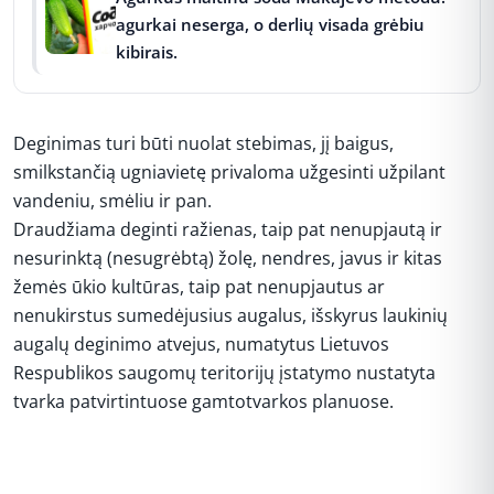
agurkai neserga, o derlių visada grėbiu
kibirais.
Deginimas turi būti nuolat stebimas, jį baigus,
smilkstančią ugniavietę privaloma užgesinti užpilant
vandeniu, smėliu ir pan.
Draudžiama deginti ražienas, taip pat nenupjautą ir
nesurinktą (nesugrėbtą) žolę, nendres, javus ir kitas
žemės ūkio kultūras, taip pat nenupjautus ar
nenukirstus sumedėjusius augalus, išskyrus laukinių
augalų deginimo atvejus, numatytus Lietuvos
Respublikos saugomų teritorijų įstatymo nustatyta
tvarka patvirtintuose gamtotvarkos planuose.
REKLAMA