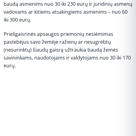
baudą asmenims nuo 30 iki 230 eurų ir juridinių asmenų
vadovams ar kitiems atsakingiems asmenims – nuo 60
iki 300 eurų.
Priešgaisrinės apsaugos priemonių nesiėmimas
pastebėjus savo žemėje ražienų ar nesugrėbtų
(nesurinktų) šiaudų gaisrą užtraukia baudą žemės
savininkams, naudotojams ir valdytojams nuo 30 iki 170
eurų.
REKLAMA