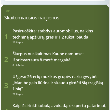
TOP
Skaitomiausios naujienos
Pasiruoškite: stabdys automobilius, naikins
1
techninę apžiūrą, grės ir 1,2 tūkst. bauda
25 liepos
Šiurpus nusikaltimas Kaune namuose:
2
išprievartauta 8-metė mergaitė
8 birželio
Užgeso 26-erių muzikos grupės nario gyvybė:
„Man be galo liūdna ir skaudu girdėti šią tragišką
3
žinią“
27 liepos
Kaip išsirinkti tobulą avokadą: ekspertų patarimai,