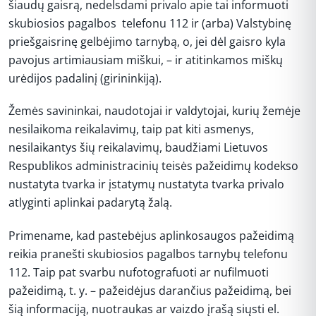
šiaudų gaisrą, nedelsdami privalo apie tai informuoti
skubiosios pagalbos telefonu 112 ir (arba) Valstybinę
priešgaisrinę gelbėjimo tarnybą, o, jei dėl gaisro kyla
pavojus artimiausiam miškui, – ir atitinkamos miškų
urėdijos padalinį (girininkiją).
Žemės savininkai, naudotojai ir valdytojai, kurių žemėje
nesilaikoma reikalavimų, taip pat kiti asmenys,
nesilaikantys šių reikalavimų, baudžiami Lietuvos
Respublikos administracinių teisės pažeidimų kodekso
nustatyta tvarka ir įstatymų nustatyta tvarka privalo
atlyginti aplinkai padarytą žalą.
Primename, kad pastebėjus aplinkosaugos pažeidimą
reikia pranešti skubiosios pagalbos tarnybų telefonu
112. Taip pat svarbu nufotografuoti ar nufilmuoti
pažeidimą, t. y. – pažeidėjus darančius pažeidimą, bei
šią informaciją, nuotraukas ar vaizdo įrašą siųsti el.