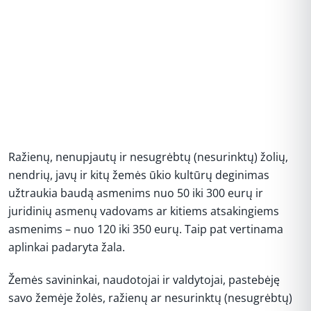
Ražienų, nenupjautų ir nesugrėbtų (nesurinktų) žolių,
nendrių, javų ir kitų žemės ūkio kultūrų deginimas
užtraukia baudą asmenims nuo 50 iki 300 eurų ir
juridinių asmenų vadovams ar kitiems atsakingiems
asmenims – nuo 120 iki 350 eurų. Taip pat vertinama
aplinkai padaryta žala.
Žemės savininkai, naudotojai ir valdytojai, pastebėję
savo žemėje žolės, ražienų ar nesurinktų (nesugrėbtų)