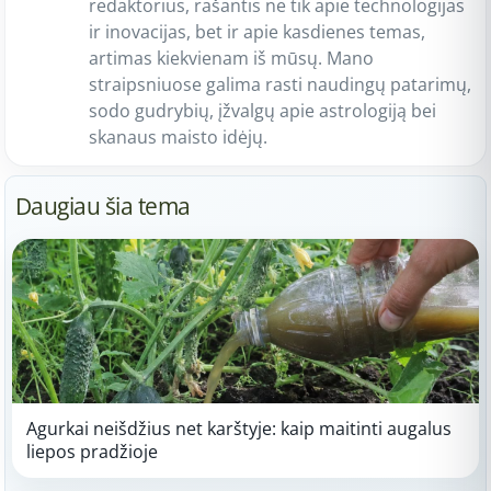
redaktorius, rašantis ne tik apie technologijas
ir inovacijas, bet ir apie kasdienes temas,
artimas kiekvienam iš mūsų. Mano
straipsniuose galima rasti naudingų patarimų,
sodo gudrybių, įžvalgų apie astrologiją bei
skanaus maisto idėjų.
Daugiau šia tema
Agurkai neišdžius net karštyje: kaip maitinti augalus
liepos pradžioje