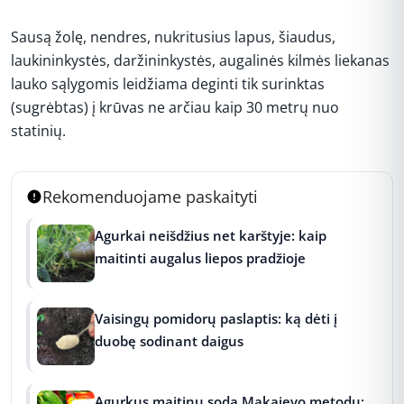
Sausą žolę, nendres, nukritusius lapus, šiaudus,
laukininkystės, daržininkystės, augalinės kilmės liekanas
lauko sąlygomis leidžiama deginti tik surinktas
(sugrėbtas) į krūvas ne arčiau kaip 30 metrų nuo
statinių.
Rekomenduojame paskaityti
Agurkai neišdžius net karštyje: kaip
maitinti augalus liepos pradžioje
Vaisingų pomidorų paslaptis: ką dėti į
duobę sodinant daigus
Agurkus maitinu soda Makajevo metodu: