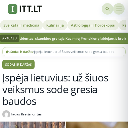
Sveikata ir medicina
Kulinarija
Astrologija ir horoskopai
Pat
tas: skambino greitajai
Kazimirą Prunskienę laidojantis brolis – apie mirties pr
AKTUALU
Skip
/
Sodas ir daržas
/
Įspėja lietuvius: už šiuos veiksmus sode gresia baudos
to
content
SODAS IR DARŽAS
Įspėja lietuvius: už šiuos
veiksmus sode gresia
baudos
Tadas Kreišmontas
Publikuota 2026-05-22 11:17