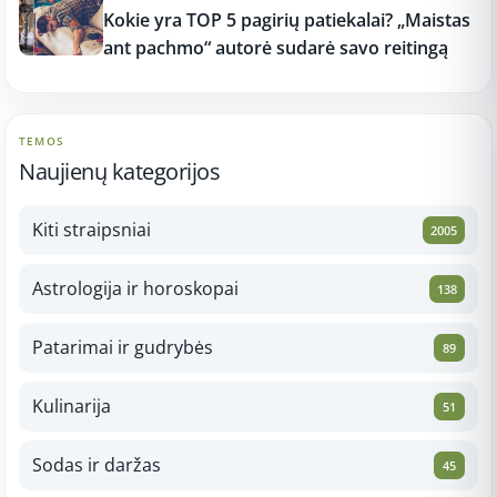
Kokie yra TOP 5 pagirių patiekalai? „Maistas
ant pachmo“ autorė sudarė savo reitingą
TEMOS
Naujienų kategorijos
Kiti straipsniai
2005
Astrologija ir horoskopai
138
Patarimai ir gudrybės
89
Kulinarija
51
Sodas ir daržas
45