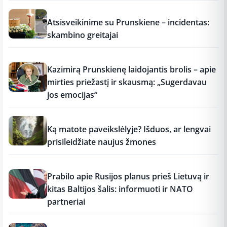
12:37
Atsisveikinime su Prunskiene – incidentas:
skambino greitajai
12:37
Kazimirą Prunskienę laidojantis brolis – apie
mirties priežastį ir skausmą: „Sugerdavau
jos emocijas“
12:37
Ką matote paveikslėlyje? Išduos, ar lengvai
prisileidžiate naujus žmones
12:37
Prabilo apie Rusijos planus prieš Lietuvą ir
kitas Baltijos šalis: informuoti ir NATO
partneriai
12:37