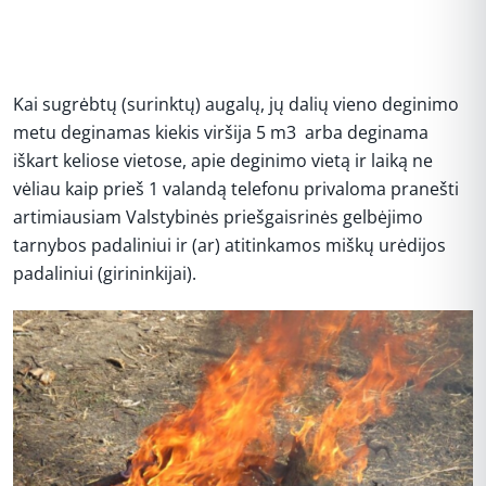
Kai sugrėbtų (surinktų) augalų, jų dalių vieno deginimo
metu deginamas kiekis viršija 5 m3 arba deginama
iškart keliose vietose, apie deginimo vietą ir laiką ne
vėliau kaip prieš 1 valandą telefonu privaloma pranešti
artimiausiam Valstybinės priešgaisrinės gelbėjimo
tarnybos padaliniui ir (ar) atitinkamos miškų urėdijos
padaliniui (girininkijai).