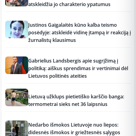
atskleidžia jo charakterio ypatumus
17:18
Justinos Gaigalaitės kūno kalba teismo
posėdyje: atskleidė vidinę įtampą ir reakciją į
žurnalistų klausimus
17:18
Gabrielius Landsbergis apie sugrįžimą į
politiką: aiškus sprendimas ir vertinimai dėl
Lietuvos politinės ateities
17:17
Lietuvą užklups pietietiško karščio banga:
termometrai sieks net 36 laipsnius
17:16
Nedarbo išmokos Lietuvoje nuo liepos:
didesnės išmokos ir griežtesnės sąlygos