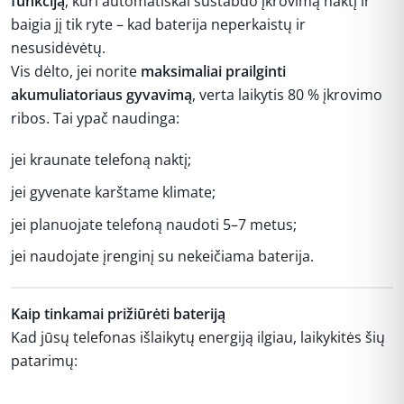
funkciją
, kuri automatiškai sustabdo įkrovimą naktį ir
baigia jį tik ryte – kad baterija neperkaistų ir
nesusidėvėtų.
Vis dėlto, jei norite
maksimaliai prailginti
akumuliatoriaus gyvavimą
, verta laikytis 80 % įkrovimo
ribos. Tai ypač naudinga:
jei kraunate telefoną naktį;
jei gyvenate karštame klimate;
jei planuojate telefoną naudoti 5–7 metus;
jei naudojate įrenginį su nekeičiama baterija.
Kaip tinkamai prižiūrėti bateriją
Kad jūsų telefonas išlaikytų energiją ilgiau, laikykitės šių
patarimų: