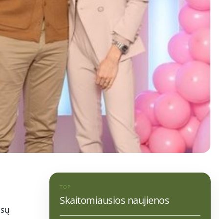
TOP
Skaitomiausios naujienos
esų