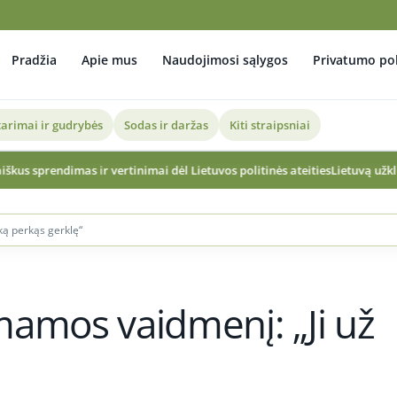
Pradžia
Apie mus
Naudojimosi sąlygos
Privatumo pol
arimai ir gudrybės
Sodas ir daržas
Kiti straipsniai
inimai dėl Lietuvos politinės ateities
Lietuvą užklups pietietiško karščio 
iką perkąs gerklę“
 mamos vaidmenį: „Ji už