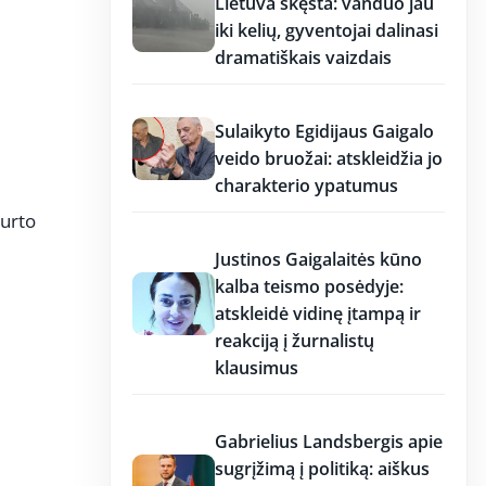
Lietuva skęsta: vanduo jau
iki kelių, gyventojai dalinasi
dramatiškais vaizdais
17:19
Sulaikyto Egidijaus Gaigalo
veido bruožai: atskleidžia jo
charakterio ypatumus
turto
17:18
Justinos Gaigalaitės kūno
kalba teismo posėdyje:
atskleidė vidinę įtampą ir
reakciją į žurnalistų
klausimus
17:18
Gabrielius Landsbergis apie
sugrįžimą į politiką: aiškus