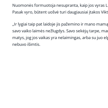
Nuomonės formuotoja nesupranta, kaip jos vyras L. S
Pasak vyro, būtent uošvė turi daugiausiai įtakos Vik
„Ir lygiai taip pat laidoje jis pažemino ir mano mamą
savo vaiko laimės nežlugdys. Savo sekėjų tarpe, man
matys, jog jos vaikas yra nelaimingas, arba su juo el
nebuvo išimtis.