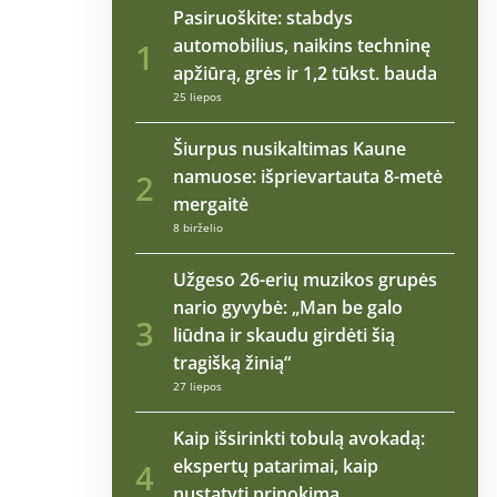
Pasiruoškite: stabdys
automobilius, naikins techninę
1
apžiūrą, grės ir 1,2 tūkst. bauda
25 liepos
Šiurpus nusikaltimas Kaune
namuose: išprievartauta 8-metė
2
mergaitė
8 birželio
Užgeso 26-erių muzikos grupės
nario gyvybė: „Man be galo
3
liūdna ir skaudu girdėti šią
tragišką žinią“
27 liepos
Kaip išsirinkti tobulą avokadą:
ekspertų patarimai, kaip
4
nustatyti prinokimą