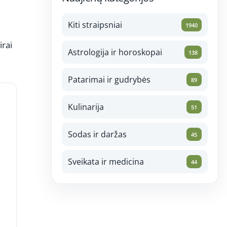
Kiti straipsniai
1940
irai
Astrologija ir horoskopai
138
Patarimai ir gudrybės
89
Kulinarija
51
Sodas ir daržas
45
Sveikata ir medicina
44