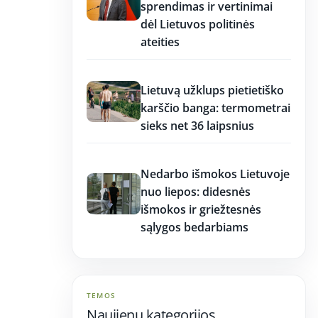
sprendimas ir vertinimai
dėl Lietuvos politinės
ateities
17:17
Lietuvą užklups pietietiško
karščio banga: termometrai
sieks net 36 laipsnius
17:16
Nedarbo išmokos Lietuvoje
nuo liepos: didesnės
išmokos ir griežtesnės
sąlygos bedarbiams
TEMOS
Naujienų kategorijos