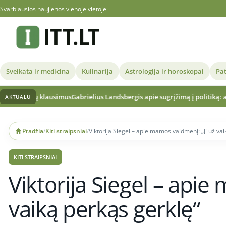
Svarbiausios naujienos vienoje vietoje
Sveikata ir medicina
Kulinarija
Astrologija ir horoskopai
Pat
abrielius Landsbergis apie sugrįžimą į politiką: aiškus sprendimas ir vert
AKTUALU
Skip
to
Pradžia
/
Kiti straipsniai
/
Viktorija Siegel – apie mamos vaidmenį: „Ji už va
content
KITI STRAIPSNIAI
Viktorija Siegel – apie
vaiką perkąs gerklę“