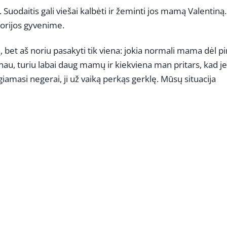
uodaitis gali viešai kalbėti ir žeminti jos mamą Valentiną.
torijos gyvenime.
, bet aš noriu pasakyti tik viena: jokia normali mama dėl p
au, turiu labai daug mamų ir kiekviena man pritars, kad je
giamasi negerai, ji už vaiką perkąs gerklę. Mūsų situacija
REKLAMA