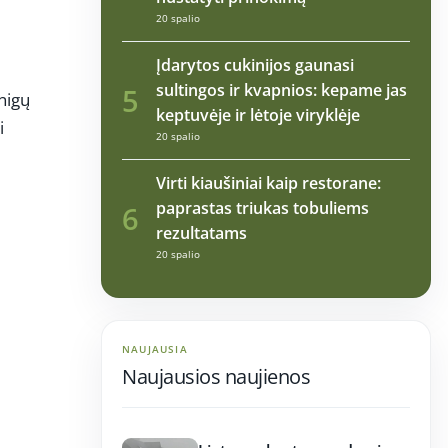
20 spalio
Įdarytos cukinijos gaunasi
sultingos ir kvapnios: kepame jas
5
inigų
keptuvėje ir lėtoje viryklėje
i
20 spalio
Virti kiaušiniai kaip restorane:
paprastas triukas tobuliems
6
rezultatams
20 spalio
NAUJAUSIA
Naujausios naujienos
17:21