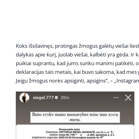
Koks išsilavinęs, protingas žmogus galėtų viešai l
dalykas apie kurį, juolab viešai, kalbėti yra gėda. Ir
puikiai suprantu, kad jums sunku manimi patikėti, o k
deklaracijas tais metais, kai buvo sakoma, kad mes 
Jeigu žmogus norės apsiginti, apsigins“, – „Instagram