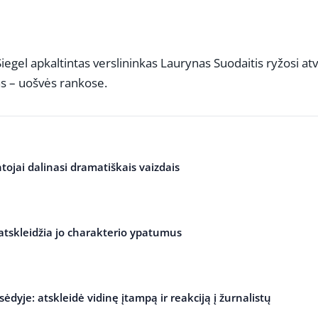
gel apkaltintas verslininkas Laurynas Suodaitis ryžosi atv
as – uošvės rankose.
tojai dalinasi dramatiškais vaizdais
 atskleidžia jo charakterio ypatumus
ėdyje: atskleidė vidinę įtampą ir reakciją į žurnalistų