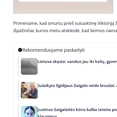
Primename, kad smurtu prieš sutuoktinę Viktoriją Sie
išpažinčiai, kurios metu atskleidė, kad šeimos nam
Rekomenduojame paskaityti
Lietuva skęsta: vanduo jau iki kelių, gyven
Sulaikyto Egidijaus Gaigalo veido bruožai:
Justinos Gaigalaitės kūno kalba teismo pos
klausimus