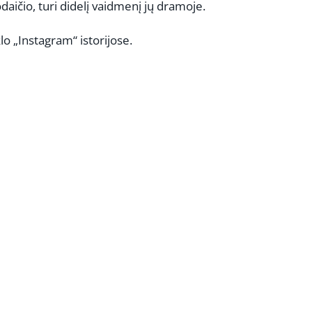
aičio, turi didelį vaidmenį jų dramoje.
klo „Instagram“ istorijose.
REKLAMA