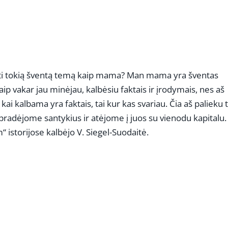
iesti tokią šventą temą kaip mama? Man mama yra šventas
 kaip vakar jau minėjau, kalbėsiu faktais ir įrodymais, nes aš
ai kalbama yra faktais, tai kur kas svariau. Čia aš palieku 
pradėjome santykius ir atėjome į juos su vienodu kapitalu.
“ istorijose kalbėjo V. Siegel-Suodaitė.