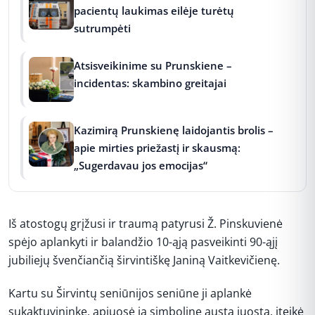
pacientų laukimas eilėje turėtų
sutrumpėti
Atsisveikinime su Prunskiene –
incidentas: skambino greitajai
Kazimirą Prunskienę laidojantis brolis –
apie mirties priežastį ir skausmą:
„Sugerdavau jos emocijas“
Iš atostogų grįžusi ir traumą patyrusi Ž. Pinskuvienė
spėjo aplankyti ir balandžio 10-ąją pasveikinti 90-ąjį
jubiliejų švenčiančią širvintiškę Janiną Vaitkevičienę.
Kartu su Širvintų seniūnijos seniūne ji aplankė
sukaktuvininkę, apjuosė ją simboline austa juosta, įteikė