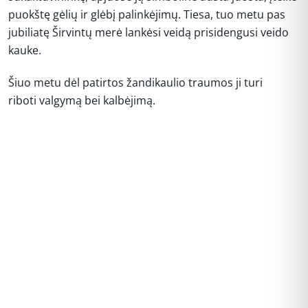
puokštę gėlių ir glėbį palinkėjimų. Tiesa, tuo metu pas
jubiliatę Širvintų merė lankėsi veidą prisidengusi veido
kauke.
Šiuo metu dėl patirtos žandikaulio traumos ji turi
riboti valgymą bei kalbėjimą.
REKLAMA