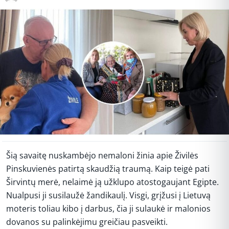
Šią savaitę nuskambėjo nemaloni žinia apie Živilės
Pinskuvienės patirtą skaudžią traumą. Kaip teigė pati
Širvintų merė, nelaimė ją užklupo atostogaujant Egipte.
Nualpusi ji susilaužė žandikaulį. Visgi, grįžusi į Lietuvą
moteris toliau kibo į darbus, čia ji sulaukė ir malonios
dovanos su palinkėjimu greičiau pasveikti.