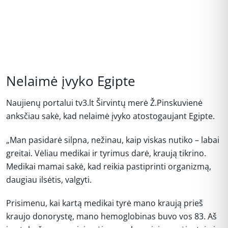
Nelaimė įvyko Egipte
Naujienų portalui tv3.lt Širvintų merė Ž.Pinskuvienė
anksčiau sakė, kad nelaimė įvyko atostogaujant Egipte.
„Man pasidarė silpna, nežinau, kaip viskas nutiko – labai
greitai. Vėliau medikai ir tyrimus darė, kraują tikrino.
Medikai mamai sakė, kad reikia pastiprinti organizmą,
daugiau ilsėtis, valgyti.
Prisimenu, kai kartą medikai tyrė mano kraują prieš
kraujo donorystę, mano hemoglobinas buvo vos 83. Aš