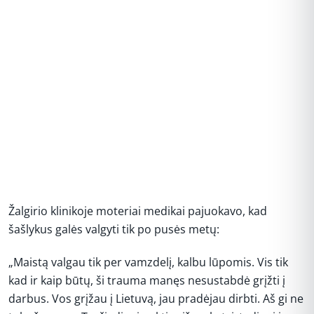
Žalgirio klinikoje moteriai medikai pajuokavo, kad
šašlykus galės valgyti tik po pusės metų:
„Maistą valgau tik per vamzdelį, kalbu lūpomis. Vis tik
kad ir kaip būtų, ši trauma manęs nesustabdė grįžti į
darbus. Vos grįžau į Lietuvą, jau pradėjau dirbti. Aš gi ne