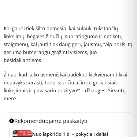
Kai gauni tiek šilto dėmesio, kai sulauki tūkstančių
linkėjimų, begalės žinučių, supratingumo ir netikėtų
staigmenų, kai jauti tiek daug gerų jausmų, taip norisi tą
gerumą bumerangu grąžinti visiems, juo
besidalijantiems.
Žinau, kad laiko asmeniškai padėkoti kiekvienam tikrai
nepavyks surasti, todėl siunčiu ačiū su geriausiais
linkėjimais ir pavasario pozityvu!“ – džiaugėsi Širvintų
merė.
Rekomenduojame paskaityti
Nuo lapkričio 1 d. – pokyčiai: daliai