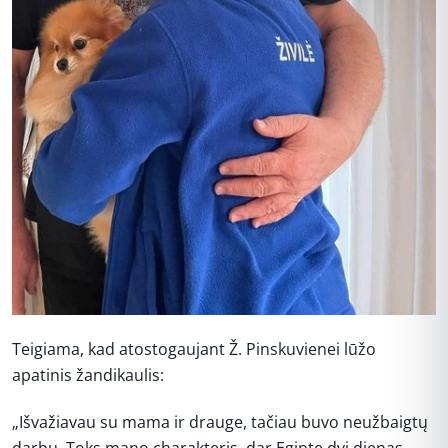
Teigiama, kad atostogaujant Ž. Pinskuvienei lūžo
apatinis žandikaulis:
„Išvažiavau su mama ir drauge, tačiau buvo neužbaigtų
darbų. Toks mano charakteris, dar Egipte dvi dienas