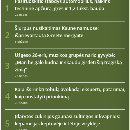
Pasiruoškite: stabdys automobilius, naikins
1
techninę apžiūrą, grės ir 1,2 tūkst. bauda
25 liepos
Šiurpus nusikaltimas Kaune namuose:
2
išprievartauta 8-metė mergaitė
8 birželio
Užgeso 26-erių muzikos grupės nario gyvybė:
„Man be galo liūdna ir skaudu girdėti šią tragišką
3
žinią“
27 liepos
Kaip išsirinkti tobulą avokadą: ekspertų patarimai,
4
kaip nustatyti prinokimą
20 spalio
Įdarytos cukinijos gaunasi sultingos ir kvapnios:
5
kepame jas keptuvėje ir lėtoje viryklėje
20 spalio