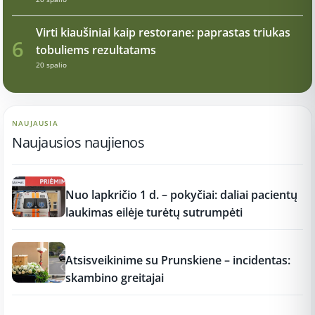
Virti kiaušiniai kaip restorane: paprastas triukas
6
tobuliems rezultatams
20 spalio
NAUJAUSIA
Naujausios naujienos
12:37
Nuo lapkričio 1 d. – pokyčiai: daliai pacientų
laukimas eilėje turėtų sutrumpėti
12:37
Atsisveikinime su Prunskiene – incidentas:
skambino greitajai
12:37