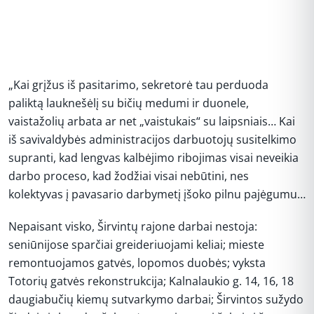
„Kai grįžus iš pasitarimo, sekretorė tau perduoda
paliktą lauknešėlį su bičių medumi ir duonele,
vaistažolių arbata ar net „vaistukais“ su laipsniais… Kai
iš savivaldybės administracijos darbuotojų susitelkimo
supranti, kad lengvas kalbėjimo ribojimas visai neveikia
darbo proceso, kad žodžiai visai nebūtini, nes
kolektyvas į pavasario darbymetį įšoko pilnu pajėgumu…
Nepaisant visko, Širvintų rajone darbai nestoja:
seniūnijose sparčiai greideriuojami keliai; mieste
remontuojamos gatvės, lopomos duobės; vyksta
Totorių gatvės rekonstrukcija; Kalnalaukio g. 14, 16, 18
daugiabučių kiemų sutvarkymo darbai; Širvintos sužydo