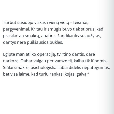
Turbūt susidėjo viskas į vieną vietą – teismai,
pergyvenimai. Kritau ir smūgis buvo tiek stiprus, kad
prasikirtau smakrą, apatinis žandikaulis sulaužytas,
dantys nėra puikiausios būklės.
Egipte man atliko operaciją, tvirtino dantis, darė
narkozę. Dabar valgau per vamzdelį, kalbu tik lūpomis.
Siūlai smakre, psichologiškai labai didelis nepatogumas,
bet visa laimė, kad turiu rankas, kojas, galvą.“
REKLAMA