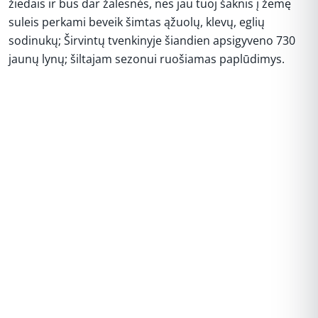
žiedais ir bus dar žalesnės, nes jau tuoj šaknis į žemę
suleis perkami beveik šimtas ąžuolų, klevų, eglių
sodinukų; Širvintų tvenkinyje šiandien apsigyveno 730
jaunų lynų; šiltajam sezonui ruošiamas paplūdimys.
REKLAMA