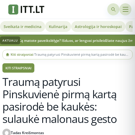
Sveikata ir medicina
Kulinarija
Astrologija ir horoskopai
Pat
atote paveikslėlyje? Išduos, ar lengvai prisileidžiate naujus žmones
Prabilo apie
AKTUALU
Skip
/
Kiti straipsniai
/
Traumą patyrusi Pinskuvienė pirmą kartą pasirodė be kaukės: sulaukė malonaus gesto
to
content
KITI STRAIPSNIAI
Traumą patyrusi
Pinskuvienė pirmą kartą
pasirodė be kaukės:
sulaukė malonaus gesto
Tadas Kreišmontas
Publikuota 2026-05-26 23:51