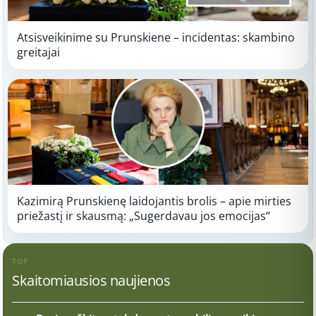
Atsisveikinime su Prunskiene – incidentas: skambino
greitajai
Kazimirą Prunskienę laidojantis brolis – apie mirties
priežastį ir skausmą: „Sugerdavau jos emocijas“
TOP
Skaitomiausios naujienos