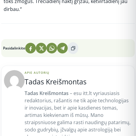
toks žmogus. Trečiadienį naktį grįžau, ketvirtadienį jau
dirbau.“
Peržiūros: 5
Pasidalinkite
APIE AUTORIŲ
Tadas Kreišmontas
Tadas Kreišmontas
– esu itt.lt vyriausiasis
redaktorius, rašantis ne tik apie technologijas
ir inovacijas, bet ir apie kasdienes temas,
artimas kiekvienam iš mūsų. Mano
straipsniuose galima rasti naudingų patarimų,
sodo gudrybių, įžvalgų apie astrologiją bei