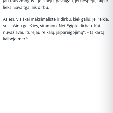
jau toks žmogus – jei spėju, pavalgau, jei nespėju, taip ir
lieka. Savaitgaliais dirbu.
Aš esu visiškai maksimalistė ir dirbu, kiek galiu. Jei reikia,
susilašinu geležies, vitaminų. Net Egipte dirbau. Kai
nuvažiavau, turėjau reikalų, įsipareigojimų“, – tą kartą
kalbėjo merė.
REKLAMA