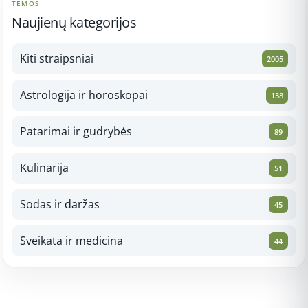
TEMOS
Naujienų kategorijos
Kiti straipsniai
2005
Astrologija ir horoskopai
138
Patarimai ir gudrybės
89
Kulinarija
51
Sodas ir daržas
45
Sveikata ir medicina
44