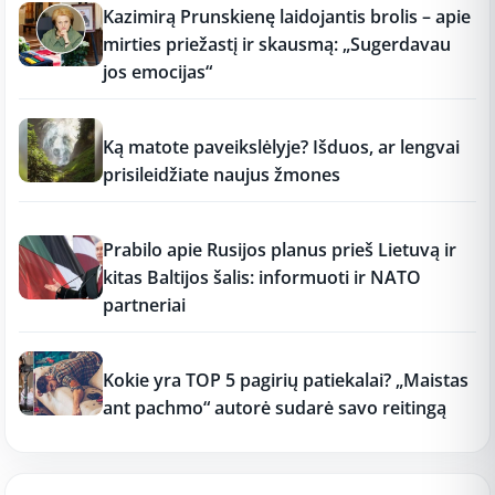
Kazimirą Prunskienę laidojantis brolis – apie
mirties priežastį ir skausmą: „Sugerdavau
jos emocijas“
12:37
Ką matote paveikslėlyje? Išduos, ar lengvai
prisileidžiate naujus žmones
12:37
Prabilo apie Rusijos planus prieš Lietuvą ir
kitas Baltijos šalis: informuoti ir NATO
partneriai
12:37
Kokie yra TOP 5 pagirių patiekalai? „Maistas
ant pachmo“ autorė sudarė savo reitingą