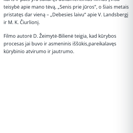
teisybė apie mano tėvą, „Senis prie jūros“, o šiais metais
pristatęs dar vieną – „Debesies laivu“ apie V. Landsbergį
ir M. K. Čiurlionį.
Filmo autorė D. Žeimytė-Bilienė teigia, kad kūrybos
procesas jai buvo ir asmeninis iššūkis,pareikalavęs
kūrybinio atvirumo ir jautrumo.
REKLAMA