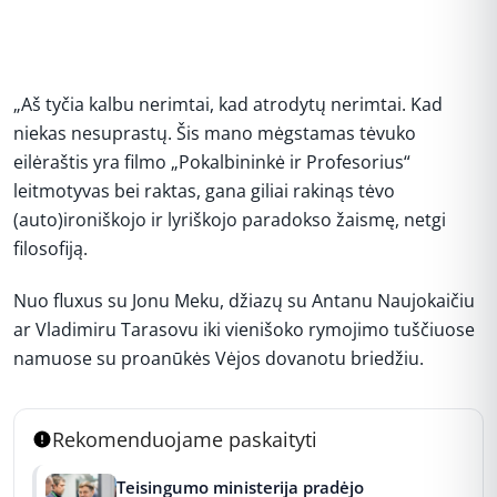
„Aš tyčia kalbu nerimtai, kad atrodytų nerimtai. Kad
niekas nesuprastų. Šis mano mėgstamas tėvuko
eilėraštis yra filmo „Pokalbininkė ir Profesorius“
leitmotyvas bei raktas, gana giliai rakinąs tėvo
(auto)ironiškojo ir lyriškojo paradokso žaismę, netgi
filosofiją.
Nuo fluxus su Jonu Meku, džiazų su Antanu Naujokaičiu
ar Vladimiru Tarasovu iki vienišoko rymojimo tuščiuose
namuose su proanūkės Vėjos dovanotu briedžiu.
Rekomenduojame paskaityti
Teisingumo ministerija pradėjo