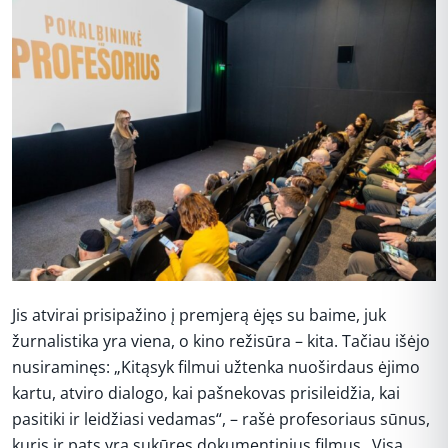
Jis atvirai prisipažino į premjerą ėjęs su baime, juk
žurnalistika yra viena, o kino režisūra – kita. Tačiau išėjo
nusiraminęs: „Kitąsyk filmui užtenka nuoširdaus ėjimo
kartu, atviro dialogo, kai pašnekovas prisileidžia, kai
pasitiki ir leidžiasi vedamas“, – rašė profesoriaus sūnus,
kuris ir pats yra sukūręs dokumentinius filmus „Visa