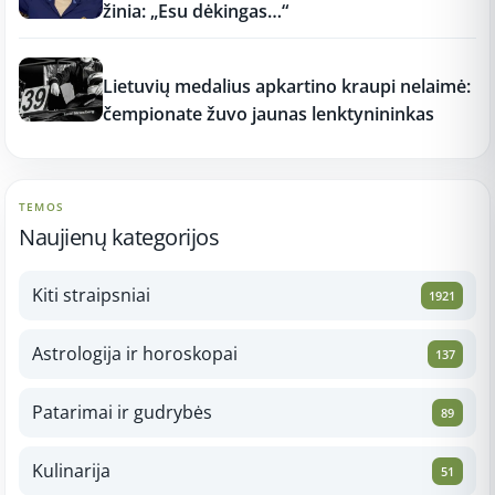
žinia: „Esu dėkingas…“
11:15
Lietuvių medalius apkartino kraupi nelaimė:
čempionate žuvo jaunas lenktynininkas
TEMOS
Naujienų kategorijos
Kiti straipsniai
1921
Astrologija ir horoskopai
137
Patarimai ir gudrybės
89
Kulinarija
51