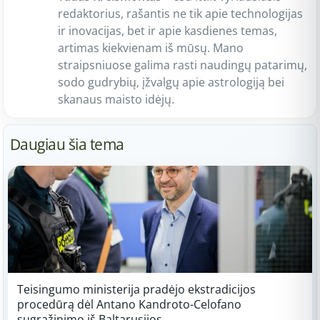
redaktorius, rašantis ne tik apie technologijas
ir inovacijas, bet ir apie kasdienes temas,
artimas kiekvienam iš mūsų. Mano
straipsniuose galima rasti naudingų patarimų,
sodo gudrybių, įžvalgų apie astrologiją bei
skanaus maisto idėjų.
Daugiau šia tema
Teisingumo ministerija pradėjo ekstradicijos
procedūrą dėl Antano Kandroto-Celofano
sugrąžinimo iš Baltarusijos