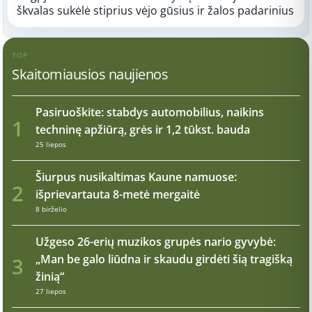
škvalas sukėlė stiprius vėjo gūsius ir žalos padarinius
TOP
Skaitomiausios naujienos
Pasiruoškite: stabdys automobilius, naikins
1
techninę apžiūrą, grės ir 1,2 tūkst. bauda
25 liepos
Šiurpus nusikaltimas Kaune namuose:
2
išprievartauta 8-metė mergaitė
8 birželio
Užgeso 26-erių muzikos grupės nario gyvybė:
„Man be galo liūdna ir skaudu girdėti šią tragišką
3
žinią“
27 liepos