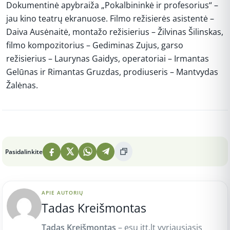
Dokumentinė apybraiža „Pokalbininkė ir profesorius“ –
jau kino teatrų ekranuose. Filmo režisierės asistentė –
Daiva Ausėnaitė, montažo režisierius – Žilvinas Šilinskas,
filmo kompozitorius – Gediminas Zujus, garso
režisierius – Laurynas Gaidys, operatoriai – Irmantas
Gelūnas ir Rimantas Gruzdas, prodiuseris – Mantvydas
Žalėnas.
Peržiūros: 6
Pasidalinkite
APIE AUTORIŲ
Tadas Kreišmontas
Tadas Kreišmontas
– esu itt.lt vyriausiasis