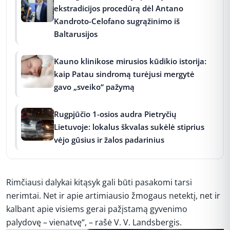
ekstradicijos procedūrą dėl Antano
Kandroto-Celofano sugrąžinimo iš
Baltarusijos
Kauno klinikose mirusios kūdikio istorija:
kaip Patau sindromą turėjusi mergytė
gavo „sveiko“ pažymą
Rugpjūčio 1-osios audra Pietryčių
Lietuvoje: lokalus škvalas sukėlė stiprius
vėjo gūsius ir žalos padarinius
Rimčiausi dalykai kitąsyk gali būti pasakomi tarsi
nerimtai. Net ir apie artimiausio žmogaus netektį, net ir
kalbant apie visiems gerai pažįstamą gyvenimo
palydovę – vienatvę“, – rašė V. V. Landsbergis.