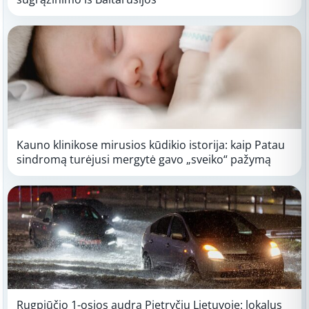
Kauno klinikose mirusios kūdikio istorija: kaip Patau
sindromą turėjusi mergytė gavo „sveiko“ pažymą
Rugpjūčio 1-osios audra Pietryčių Lietuvoje: lokalus