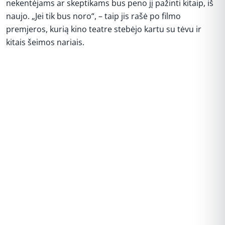
nekentėjams ar skeptikams bus peno jį pažinti kitaip, iš
naujo. „Jei tik bus noro“, – taip jis rašė po filmo
premjeros, kurią kino teatre stebėjo kartu su tėvu ir
kitais šeimos nariais.
REKLAMA