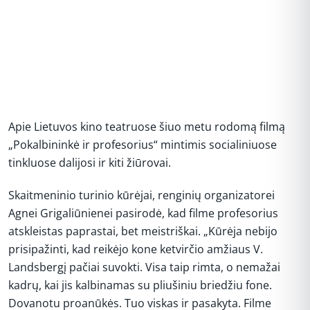
Apie Lietuvos kino teatruose šiuo metu rodomą filmą
„Pokalbininkė ir profesorius“ mintimis socialiniuose
tinkluose dalijosi ir kiti žiūrovai.
Skaitmeninio turinio kūrėjai, renginių organizatorei
Agnei Grigaliūnienei pasirodė, kad filme profesorius
atskleistas paprastai, bet meistriškai. „Kūrėja nebijo
prisipažinti, kad reikėjo kone ketvirčio amžiaus V.
Landsbergį pačiai suvokti. Visa taip rimta, o nemažai
kadrų, kai jis kalbinamas su pliušiniu briedžiu fone.
Dovanotu proanūkės. Tuo viskas ir pasakyta. Filme