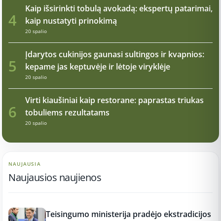
Kaip išsirinkti tobulą avokadą: ekspertų patarimai,
4
kaip nustatyti prinokimą
20 spalio
Įdarytos cukinijos gaunasi sultingos ir kvapnios:
5
kepame jas keptuvėje ir lėtoje viryklėje
20 spalio
Virti kiaušiniai kaip restorane: paprastas triukas
6
tobuliems rezultatams
20 spalio
NAUJAUSIA
Naujausios naujienos
11:26
Teisingumo ministerija pradėjo ekstradicijos