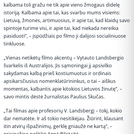
kalbama toli gražu ne tik apie vieno žmogaus didelę
istoriją. Kalbama apie tai, kas svarbu mums visiems:
Lietuvą, žmones, artimuosius, ir apie tai, kad klaidų savo
spintoje turime visi, ir apie tai, kad niekada nereikia
pasiduoti“, – įspūdžiais po filmo ji dalijosi socialiniuose
tinkluose.
„Vienas netikėtų filmo akcentų – Vytauto Landsbergio
švarkelis iš Australijos. Jis sąmoningai jį apsivilko
sakydamas kalbą prieš kostiumuotus ir ordinais
apsikarsčiusius nomenklatūrininkus, o tai – aiškus
momentas, kalbantis apie kitokios Lietuvos žinutęׅ“, –
savo mintis dėstė žurnalistas Paulius Skučas.
„Tai filmas apie profesorių V. Landsbergį – tokį, kokio
dar nematėte. Ir aš tokio nesitikėjau. Žiūrint, klausant
itin atvirų išpažinimų, gerklę gniaužė ne kartą“, –
prisipažino politikė Agnė Bilotaitė.