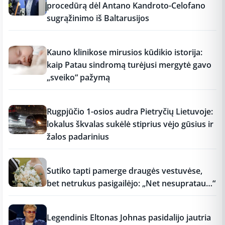
procedūrą dėl Antano Kandroto-Celofano
sugrąžinimo iš Baltarusijos
11:26
Kauno klinikose mirusios kūdikio istorija:
kaip Patau sindromą turėjusi mergytė gavo
„sveiko“ pažymą
11:25
Rugpjūčio 1-osios audra Pietryčių Lietuvoje:
lokalus škvalas sukėlė stiprius vėjo gūsius ir
žalos padarinius
11:15
Sutiko tapti pamerge draugės vestuvėse,
bet netrukus pasigailėjo: „Net nesupratau…“
11:15
Legendinis Eltonas Johnas pasidalijo jautria