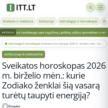
Sveikata ir medicina
Kulinarija
Astrologija ir horoskopai
Pat
Landsbergis apie sugrįžimą į politiką: aiškus sprendimas ir vertinimai dėl Lietuvo
AKTUALU
Skip
/
Astrologija ir horoskopai
/
Sveikatos horoskopas 2026 m. birželio mėn.: kurie Zodiako ženklai šią vasarą turėtų taupyti energiją?
to
content
ASTROLOGIJA IR HOROSKOPAI
Sveikatos horoskopas 2026
m. birželio mėn.: kurie
Zodiako ženklai šią vasarą
turėtų taupyti energiją?
Dovydas
Publikuota 2026-06-04 20:26