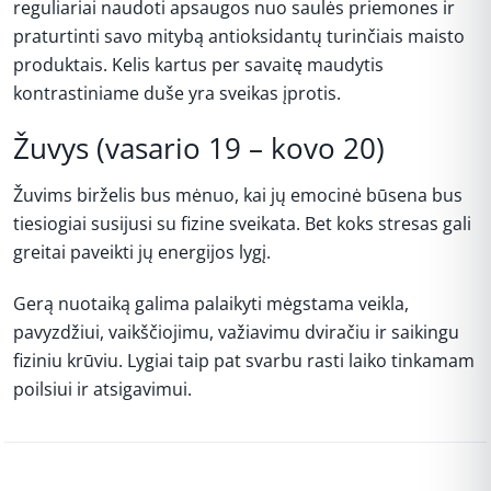
reguliariai naudoti apsaugos nuo saulės priemones ir
praturtinti savo mitybą antioksidantų turinčiais maisto
produktais. Kelis kartus per savaitę maudytis
kontrastiniame duše yra sveikas įprotis.
Žuvys (vasario 19 – kovo 20)
Žuvims birželis bus mėnuo, kai jų emocinė būsena bus
tiesiogiai susijusi su fizine sveikata. Bet koks stresas gali
greitai paveikti jų energijos lygį.
Gerą nuotaiką galima palaikyti mėgstama veikla,
pavyzdžiui, vaikščiojimu, važiavimu dviračiu ir saikingu
fiziniu krūviu. Lygiai taip pat svarbu rasti laiko tinkamam
poilsiui ir atsigavimui.
Peržiūros: 3