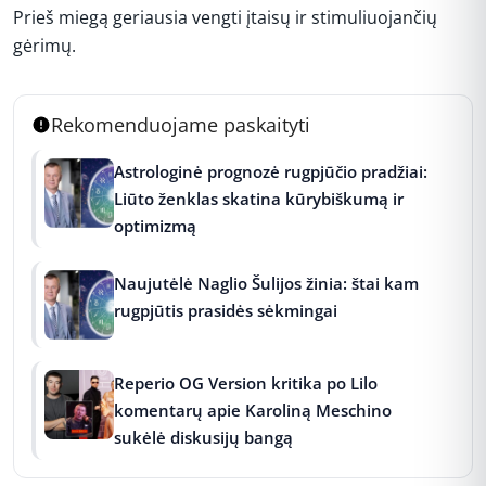
Prieš miegą geriausia vengti įtaisų ir stimuliuojančių
gėrimų.
Rekomenduojame paskaityti
Astrologinė prognozė rugpjūčio pradžiai:
Liūto ženklas skatina kūrybiškumą ir
optimizmą
Naujutėlė Naglio Šulijos žinia: štai kam
rugpjūtis prasidės sėkmingai
Reperio OG Version kritika po Lilo
komentarų apie Karoliną Meschino
sukėlė diskusijų bangą