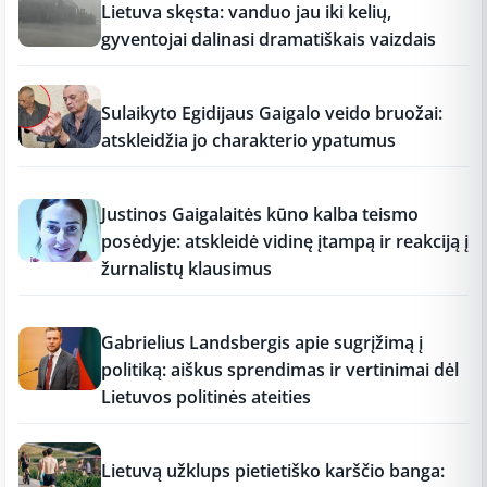
Lietuva skęsta: vanduo jau iki kelių,
gyventojai dalinasi dramatiškais vaizdais
17:19
Sulaikyto Egidijaus Gaigalo veido bruožai:
atskleidžia jo charakterio ypatumus
17:18
Justinos Gaigalaitės kūno kalba teismo
posėdyje: atskleidė vidinę įtampą ir reakciją į
žurnalistų klausimus
17:18
Gabrielius Landsbergis apie sugrįžimą į
politiką: aiškus sprendimas ir vertinimai dėl
Lietuvos politinės ateities
17:17
Lietuvą užklups pietietiško karščio banga: