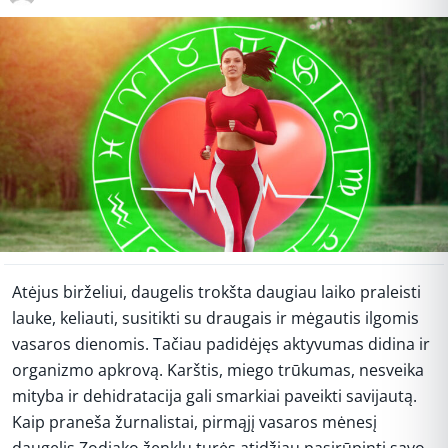
Atėjus birželiui, daugelis trokšta daugiau laiko praleisti
lauke, keliauti, susitikti su draugais ir mėgautis ilgomis
vasaros dienomis. Tačiau padidėjęs aktyvumas didina ir
organizmo apkrovą. Karštis, miego trūkumas, nesveika
mityba ir dehidratacija gali smarkiai paveikti savijautą.
Kaip praneša žurnalistai, pirmąjį vasaros mėnesį