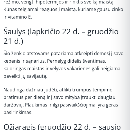
režimo, vengti hipotermijos ir rinktis sveiką maistą.
Kūnas teigiamai reaguos į maistą, kuriame gausu cinko
ir vitamino E.
Šaulys (lapkričio 22 d. – gruodžio
21 d.)
Šio ženklo atstovams patariama atkreipti dėmesį į savo
kepenis ir sąnarius. Pernelyg didelis šventimas,
kaloringas maistas ir vėlyvos vakarienės gali neigiamai
paveikti jų savijautą.
Naudinga dažniau judėti, atlikti trumpus tempimo
pratimus per dieną ir į savo mitybą įtraukti daugiau
daržovių. Plaukimas ir ilgi pasivaikščiojimai yra geras
pasirinkimas.
Ožiaragis (gruodžio 22 d. – sausio