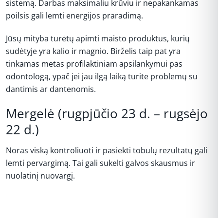
sistemą. Darbas maksimaliu krūviu ir nepakankamas
poilsis gali lemti energijos praradimą.
Jūsų mityba turėtų apimti maisto produktus, kurių
sudėtyje yra kalio ir magnio. Birželis taip pat yra
tinkamas metas profilaktiniam apsilankymui pas
odontologą, ypač jei jau ilgą laiką turite problemų su
dantimis ar dantenomis.
Mergelė (rugpjūčio 23 d. – rugsėjo
22 d.)
Noras viską kontroliuoti ir pasiekti tobulų rezultatų gali
lemti pervargimą. Tai gali sukelti galvos skausmus ir
nuolatinį nuovargį.
REKLAMA