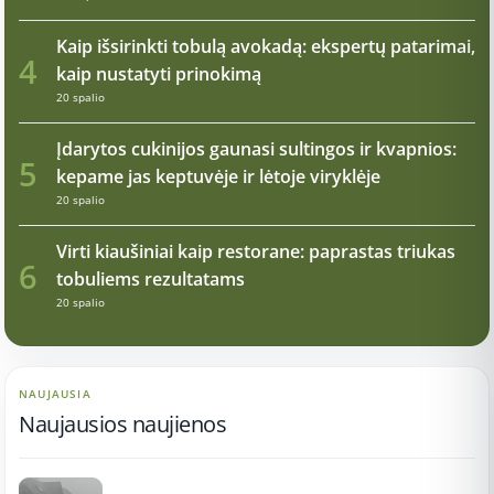
Kaip išsirinkti tobulą avokadą: ekspertų patarimai,
4
kaip nustatyti prinokimą
20 spalio
Įdarytos cukinijos gaunasi sultingos ir kvapnios:
5
kepame jas keptuvėje ir lėtoje viryklėje
20 spalio
Virti kiaušiniai kaip restorane: paprastas triukas
6
tobuliems rezultatams
20 spalio
NAUJAUSIA
Naujausios naujienos
17:21