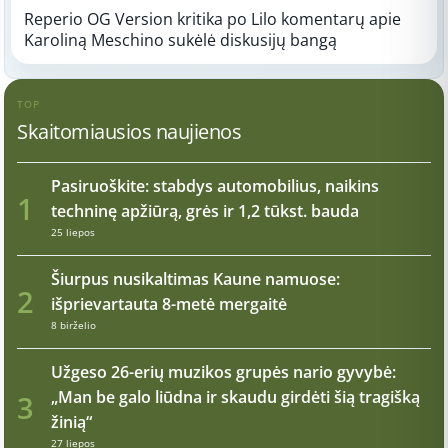
Reperio OG Version kritika po Lilo komentarų apie
Karoliną Meschino sukėlė diskusijų bangą
TOP
Skaitomiausios naujienos
Pasiruoškite: stabdys automobilius, naikins
1
techninę apžiūrą, grės ir 1,2 tūkst. bauda
25 liepos
Šiurpus nusikaltimas Kaune namuose:
2
išprievartauta 8-metė mergaitė
8 birželio
Užgeso 26-erių muzikos grupės nario gyvybė:
„Man be galo liūdna ir skaudu girdėti šią tragišką
3
žinią“
27 liepos