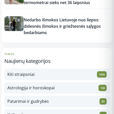
termometrai sieks net 36 laipsnius
17:16
Nedarbo išmokos Lietuvoje nuo liepos:
didesnės išmokos ir griežtesnės sąlygos
bedarbiams
TEMOS
Naujienų kategorijos
Kiti straipsniai
1940
Astrologija ir horoskopai
138
Patarimai ir gudrybės
89