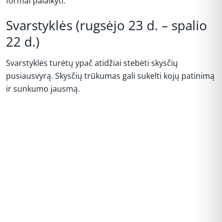
formai palaikyti.
Svarstyklės (rugsėjo 23 d. – spalio
22 d.)
Svarstyklės turėtų ypač atidžiai stebėti skysčių
pusiausvyrą. Skysčių trūkumas gali sukelti kojų patinimą
ir sunkumo jausmą.
REKLAMA