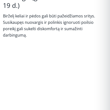
19 d.)
Birželį keliai ir pėdos gali būti pažeidžiamos sritys.
Susikaupęs nuovargis ir polinkis ignoruoti poilsio
poreikį gali sukelti diskomfortą ir sumažinti
darbingumą.
REKLAMA