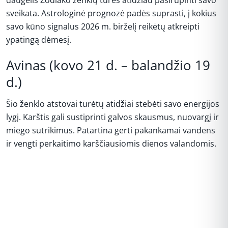
daugelis Zodiako ženklų turės atidžiau pasirūpinti savo
sveikata. Astrologinė prognozė padės suprasti, į kokius
savo kūno signalus 2026 m. birželį reikėtų atkreipti
ypatingą dėmesį.
Avinas (kovo 21 d. – balandžio 19
d.)
Šio ženklo atstovai turėtų atidžiai stebėti savo energijos
lygį. Karštis gali sustiprinti galvos skausmus, nuovargį ir
miego sutrikimus. Patartina gerti pakankamai vandens
ir vengti perkaitimo karščiausiomis dienos valandomis.
REKLAMA