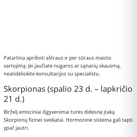
Patartina apriboti aštraus ir per sūraus maisto
vartojimą. Jei jaučiate nugaros ar sąnarių skausmą,
neatidėliokite konsultacijos su specialistu.
Skorpionas (spalio 23 d. – lapkričio
21 d.)
Birželį emociniai išgyvenimai turės didesnę įtaką
Skorpionų fizinei sveikatai. Hormoninė sistema gali tapti
ypač jautri.