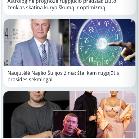
Astrologinė prognozė rugpjūčio pradžiai: Liūto
ženklas skatina kūrybiškumą ir optimizmą
Naujutėlė Naglio Šulijos žinia: štai kam rugpjūtis
prasidės sėkmingai