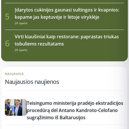
Įdarytos cukinijos gaunasi sultingos ir kvapnios:
5
kepame jas keptuvėje ir lėtoje viryklėje
20 spalio
Virti kiaušiniai kaip restorane: paprastas triukas
6
tobuliems rezultatams
20 spalio
NAUJAUSIA
Naujausios naujienos
11:26
Teisingumo ministerija pradėjo ekstradicijos
procedūrą dėl Antano Kandroto-Celofano
sugrąžinimo iš Baltarusijos