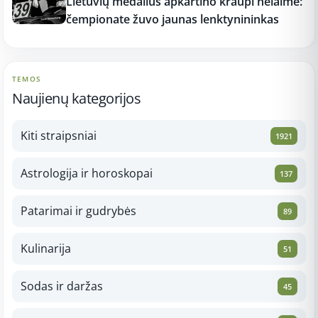
Lietuvių medalius apkartino kraupi nelaimė:
čempionate žuvo jaunas lenktynininkas
TEMOS
Naujienų kategorijos
Kiti straipsniai
1921
Astrologija ir horoskopai
137
Patarimai ir gudrybės
89
Kulinarija
51
Sodas ir daržas
45