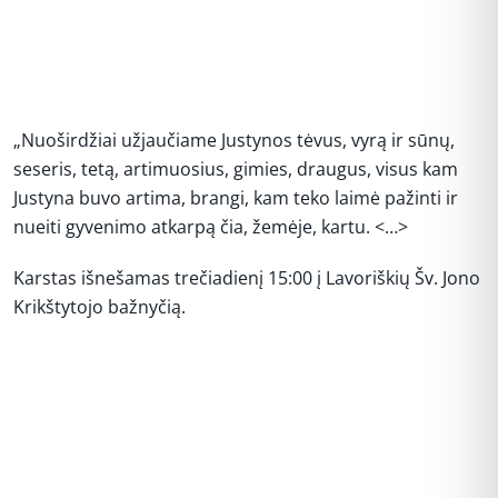
„Nuoširdžiai užjaučiame Justynos tėvus, vyrą ir sūnų,
seseris, tetą, artimuosius, gimies, draugus, visus kam
Justyna buvo artima, brangi, kam teko laimė pažinti ir
nueiti gyvenimo atkarpą čia, žemėje, kartu. <…>
Karstas išnešamas trečiadienį 15:00 į Lavoriškių Šv. Jono
Krikštytojo bažnyčią.
REKLAMA