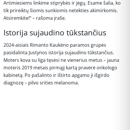
Artimiesiems linkime stiprybės ir jėgų. Esame šalia, ko
tik prireiktų šiomis sunkiomis netekties akimirkomis.
Atsiremkite!“ – rašoma įraše.
Istorija sujaudino tūkstančius
2024-aisiais Rimanto Kaukėno paramos grupės
pasidalinta Justynos istorija sujaudino tūkstančius.
Moters kova su liga tęsėsi ne vienerius metus – jauna
moteris 2019 metais pirmąjį kartą pravėrė onkologo
kabinetą. Po pašalinto ir ištirto apgamo ji išgirdo
diagnozę – pilvo srities melanoma.
REKLAMA