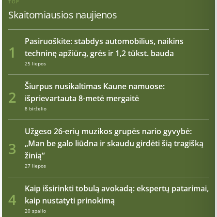
TOP
Skaitomiausios naujienos
Pasiruoškite: stabdys automobilius, naikins
1
techninę apžiūrą, grės ir 1,2 tūkst. bauda
25 liepos
Šiurpus nusikaltimas Kaune namuose:
2
išprievartauta 8-metė mergaitė
8 birželio
Užgeso 26-erių muzikos grupės nario gyvybė:
„Man be galo liūdna ir skaudu girdėti šią tragišką
3
žinią“
27 liepos
Kaip išsirinkti tobulą avokadą: ekspertų patarimai,
4
kaip nustatyti prinokimą
20 spalio