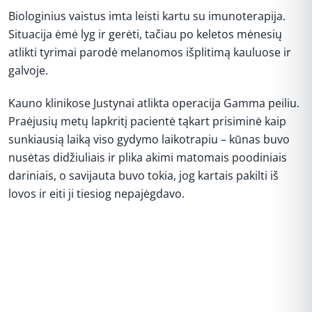
Biologinius vaistus imta leisti kartu su imunoterapija.
Situacija ėmė lyg ir gerėti, tačiau po keletos mėnesių
atlikti tyrimai parodė melanomos išplitimą kauluose ir
galvoje.
Kauno klinikose Justynai atlikta operacija Gamma peiliu.
Praėjusių metų lapkritį pacientė tąkart prisiminė kaip
sunkiausią laiką viso gydymo laikotrapiu – kūnas buvo
nusėtas didžiuliais ir plika akimi matomais poodiniais
dariniais, o savijauta buvo tokia, jog kartais pakilti iš
lovos ir eiti ji tiesiog nepajėgdavo.
REKLAMA