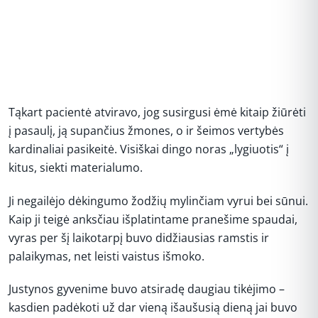
Tąkart pacientė atviravo, jog susirgusi ėmė kitaip žiūrėti
į pasaulį, ją supančius žmones, o ir šeimos vertybės
kardinaliai pasikeitė. Visiškai dingo noras „lygiuotis“ į
kitus, siekti materialumo.
Ji negailėjo dėkingumo žodžių mylinčiam vyrui bei sūnui.
Kaip ji teigė anksčiau išplatintame pranešime spaudai,
vyras per šį laikotarpį buvo didžiausias ramstis ir
palaikymas, net leisti vaistus išmoko.
Justynos gyvenime buvo atsiradę daugiau tikėjimo –
kasdien padėkoti už dar vieną išaušusią dieną jai buvo