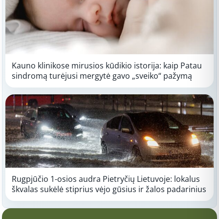
Kauno klinikose mirusios kūdikio istorija: kaip Patau
sindromą turėjusi mergytė gavo „sveiko“ pažymą
Rugpjūčio 1-osios audra Pietryčių Lietuvoje: lokalus
škvalas sukėlė stiprius vėjo gūsius ir žalos padarinius