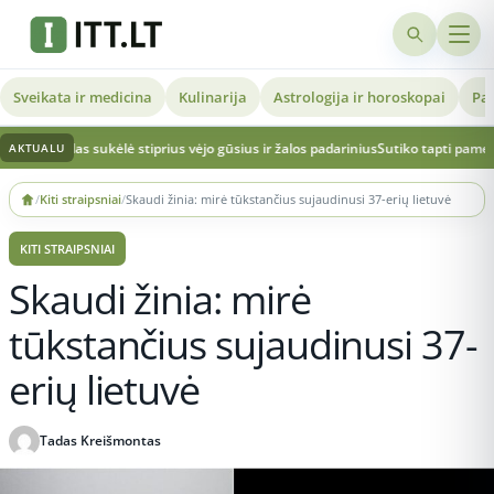
Sveikata ir medicina
Kulinarija
Astrologija ir horoskopai
Pat
 sukėlė stiprius vėjo gūsius ir žalos padarinius
Sutiko tapti pamerge draugės ve
AKTUALU
Skip
/
Kiti straipsniai
/
Skaudi žinia: mirė tūkstančius sujaudinusi 37-erių lietuvė
to
content
KITI STRAIPSNIAI
Skaudi žinia: mirė
tūkstančius sujaudinusi 37-
erių lietuvė
Tadas Kreišmontas
Publikuota 2026-06-03 13:00