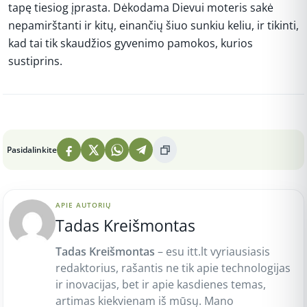
tapę tiesiog įprasta. Dėkodama Dievui moteris sakė
nepamirštanti ir kitų, einančių šiuo sunkiu keliu, ir tikinti,
kad tai tik skaudžios gyvenimo pamokos, kurios
sustiprins.
Peržiūros: 5
Pasidalinkite
APIE AUTORIŲ
Tadas Kreišmontas
Tadas Kreišmontas
– esu itt.lt vyriausiasis
redaktorius, rašantis ne tik apie technologijas
ir inovacijas, bet ir apie kasdienes temas,
artimas kiekvienam iš mūsų. Mano