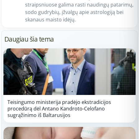
straipsniuose galima rasti naudingų patarimų,
sodo gudrybių, įžvalgų apie astrologiją bei
skanaus maisto idėjų.
Daugiau šia tema
Teisingumo ministerija pradėjo ekstradicijos
procedūrą dėl Antano Kandroto-Celofano
sugrąžinimo iš Baltarusijos