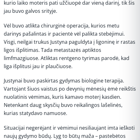
kurio laiko moteris pati užčiuopė dar vieną darinį, tik šis
jau buvo galvos srityje.
Vėl buvo atlikta chirurginė operacija, kurios metu
darinys pašalintas ir pacientė vėl palikta stebėjimui.
Visgi, neilgai trukus Justyna paguldyta į ligoninę ir rastas
ligos išplitimas. Tada metastazės aptiktos
limfmazgiuose. Atliktas rentgeno tyrimas parodė, kad
liga išplitusi jau ir plaučiuose.
Justynai buvo paskirtas gydymas biologine terapija.
Vartojant šiuos vaistus po devynių mėnesių ėmė reikštis
nuolatinis vėmimas, kuris kamavo moterį kasdien.
Netenkant daug skysčių buvo reikalingos lašelinės,
kurias statydavo namuose.
Situacijai negerėjant ir vėmimui nesiliaujant imta ieškoti
naujų gydymo būdų. Lyg to būtų maža – pastebėtos