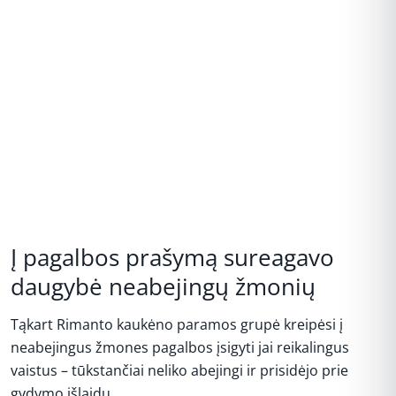
Į pagalbos prašymą sureagavo
daugybė neabejingų žmonių
Tąkart Rimanto kaukėno paramos grupė kreipėsi į
neabejingus žmones pagalbos įsigyti jai reikalingus
vaistus – tūkstančiai neliko abejingi ir prisidėjo prie
gydymo išlaidų.