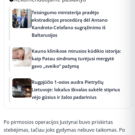
Teisingumo ministerija pradėjo
ekstradicijos procedūrą dėl Antano
Kandroto-Celofano sugrąžinimo iš
Baltarusijos
Kauno klinikose mirusios kūdikio istorija:
kaip Patau sindromą turėjusi mergytė
gavo „sveiko“ pažymą
Rugpjūčio 1-osios audra Pietryčių
Lietuvoje: lokalus škvalas sukėlė stiprius
vėjo gūsius ir žalos padarinius
Po pirmosios operacijos Justynai buvo priskirtas
stebėjimas, tačiau joks gydymas nebuvo taikomas. Po