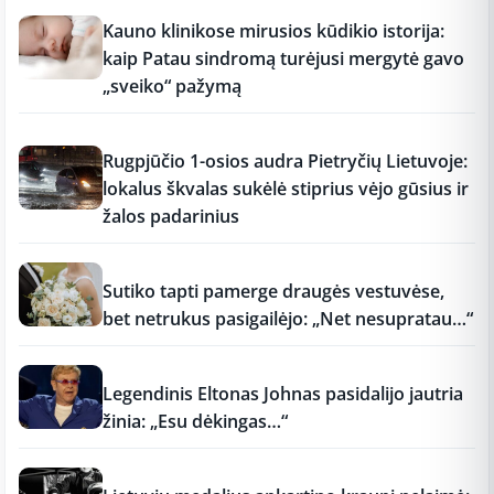
11:26
Kauno klinikose mirusios kūdikio istorija:
kaip Patau sindromą turėjusi mergytė gavo
„sveiko“ pažymą
11:25
Rugpjūčio 1-osios audra Pietryčių Lietuvoje:
lokalus škvalas sukėlė stiprius vėjo gūsius ir
žalos padarinius
11:15
Sutiko tapti pamerge draugės vestuvėse,
bet netrukus pasigailėjo: „Net nesupratau…“
11:15
Legendinis Eltonas Johnas pasidalijo jautria
žinia: „Esu dėkingas…“
11:15