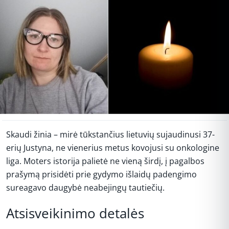
Skaudi žinia – mirė tūkstančius lietuvių sujaudinusi 37-
erių Justyna, ne vienerius metus kovojusi su onkologine
liga. Moters istorija palietė ne vieną širdį, į pagalbos
prašymą prisidėti prie gydymo išlaidų padengimo
sureagavo daugybė neabejingų tautiečių.
Atsisveikinimo detalės