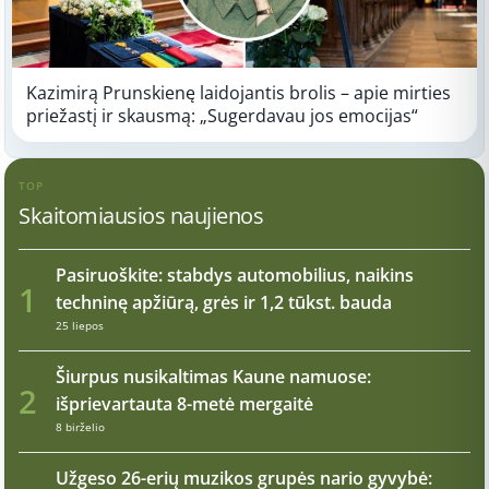
Kazimirą Prunskienę laidojantis brolis – apie mirties
priežastį ir skausmą: „Sugerdavau jos emocijas“
TOP
Skaitomiausios naujienos
Pasiruoškite: stabdys automobilius, naikins
1
techninę apžiūrą, grės ir 1,2 tūkst. bauda
25 liepos
Šiurpus nusikaltimas Kaune namuose:
2
išprievartauta 8-metė mergaitė
8 birželio
Užgeso 26-erių muzikos grupės nario gyvybė: