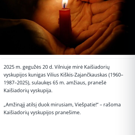
2025 m. gegužės 20 d. Vilniuje mirė Kaišiadorių
vyskupijos kunigas Vilius Kiškis-Zajančkauskas (1960–
1987–2025), sulaukęs 65 m. amžiaus, pranešė
Kaišiadorių vyskupija.
„Amžinąjį atilsį duok mirusiam, Viešpatie!“ – rašoma
Kaišiadorių vyskupijos pranešime.
REKLAMA