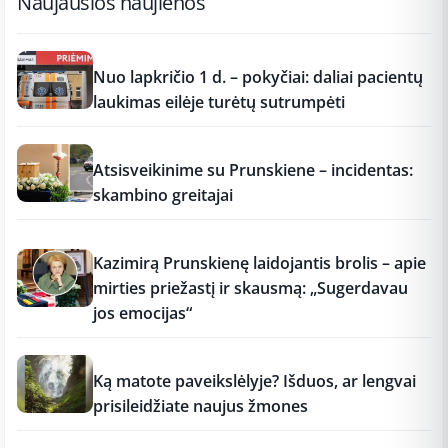
Naujausios naujienos
12:37
Nuo lapkričio 1 d. – pokyčiai: daliai pacientų
laukimas eilėje turėtų sutrumpėti
12:37
Atsisveikinime su Prunskiene – incidentas:
skambino greitajai
12:37
Kazimirą Prunskienę laidojantis brolis – apie
mirties priežastį ir skausmą: „Sugerdavau
jos emocijas“
12:37
Ką matote paveikslėlyje? Išduos, ar lengvai
prisileidžiate naujus žmones