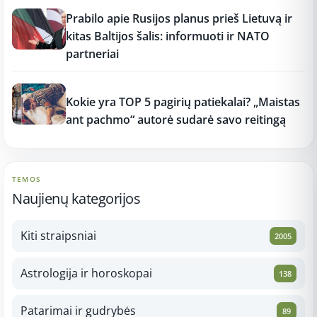
12:37
Prabilo apie Rusijos planus prieš Lietuvą ir
kitas Baltijos šalis: informuoti ir NATO
partneriai
12:37
Kokie yra TOP 5 pagirių patiekalai? „Maistas
ant pachmo“ autorė sudarė savo reitingą
TEMOS
Naujienų kategorijos
Kiti straipsniai
2005
Astrologija ir horoskopai
138
Patarimai ir gudrybės
89