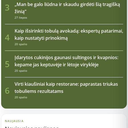
„Man be galo liūdna ir skaudu girdėti šią tragišką
3
žinią“
27 liepos
Kaip išsirinkti tobulą avokadą: ekspertų patarimai,
4
kaip nustatyti prinokimą
20 spalio
Įdarytos cukinijos gaunasi sultingos ir kvapnios:
5
kepame jas keptuvėje ir lėtoje viryklėje
20 spalio
Virti kiaušiniai kaip restorane: paprastas triukas
6
tobuliems rezultatams
20 spalio
NAUJAUSIA