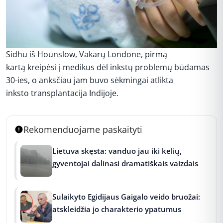
Sidhu iš Hounslow, Vakarų Londone, pirmą
kartą kreipėsi į medikus dėl inkstų problemų būdamas
30-ies, o anksčiau jam buvo sėkmingai atlikta
inksto transplantacija Indijoje.
Rekomenduojame paskaityti
Lietuva skęsta: vanduo jau iki kelių,
gyventojai dalinasi dramatiškais vaizdais
Sulaikyto Egidijaus Gaigalo veido bruožai:
atskleidžia jo charakterio ypatumus