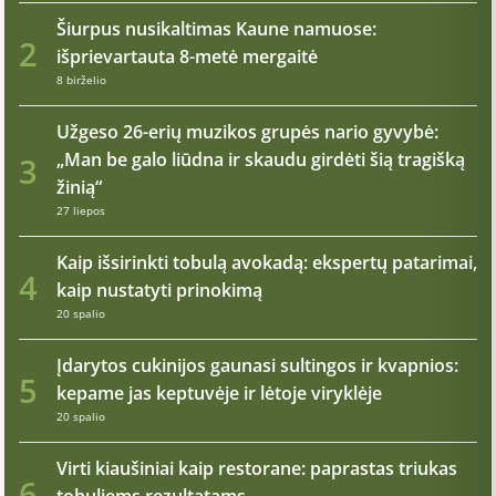
Šiurpus nusikaltimas Kaune namuose:
2
išprievartauta 8-metė mergaitė
8 birželio
Užgeso 26-erių muzikos grupės nario gyvybė:
„Man be galo liūdna ir skaudu girdėti šią tragišką
3
žinią“
27 liepos
Kaip išsirinkti tobulą avokadą: ekspertų patarimai,
4
kaip nustatyti prinokimą
20 spalio
Įdarytos cukinijos gaunasi sultingos ir kvapnios:
5
kepame jas keptuvėje ir lėtoje viryklėje
20 spalio
Virti kiaušiniai kaip restorane: paprastas triukas
6
tobuliems rezultatams