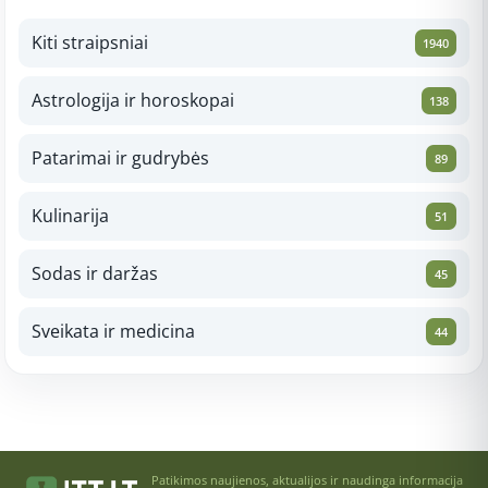
Kiti straipsniai
1940
Astrologija ir horoskopai
138
Patarimai ir gudrybės
89
Kulinarija
51
Sodas ir daržas
45
Sveikata ir medicina
44
Patikimos naujienos, aktualijos ir naudinga informacija