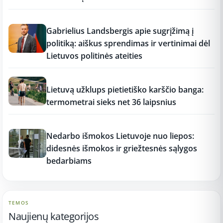
17:18
Gabrielius Landsbergis apie sugrįžimą į
politiką: aiškus sprendimas ir vertinimai dėl
Lietuvos politinės ateities
17:17
Lietuvą užklups pietietiško karščio banga:
termometrai sieks net 36 laipsnius
17:16
Nedarbo išmokos Lietuvoje nuo liepos:
didesnės išmokos ir griežtesnės sąlygos
bedarbiams
TEMOS
Naujienų kategorijos