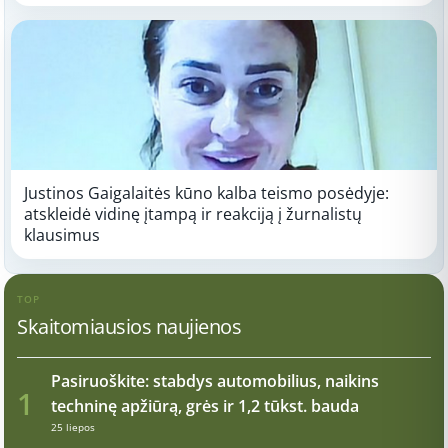
Justinos Gaigalaitės kūno kalba teismo posėdyje:
atskleidė vidinę įtampą ir reakciją į žurnalistų
klausimus
TOP
Skaitomiausios naujienos
Pasiruoškite: stabdys automobilius, naikins
1
techninę apžiūrą, grės ir 1,2 tūkst. bauda
25 liepos