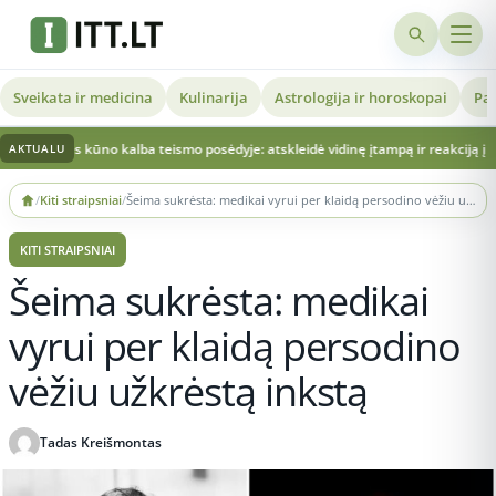
Sveikata ir medicina
Kulinarija
Astrologija ir horoskopai
Pat
s kūno kalba teismo posėdyje: atskleidė vidinę įtampą ir reakciją į žurnalistų 
AKTUALU
Skip
/
Kiti straipsniai
/
Šeima sukrėsta: medikai vyrui per klaidą persodino vėžiu užkrėstą inkstą
to
content
KITI STRAIPSNIAI
Šeima sukrėsta: medikai
vyrui per klaidą persodino
vėžiu užkrėstą inkstą
Tadas Kreišmontas
Publikuota 2026-05-28 13:21