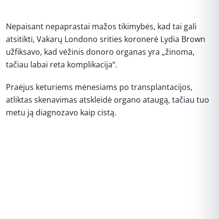
Nepaisant nepaprastai mažos tikimybės, kad tai gali
atsitikti, Vakarų Londono srities koronerė Lydia Brown
užfiksavo, kad vėžinis donoro organas yra „žinoma,
tačiau labai reta komplikacija“.
Praėjus keturiems mėnesiams po transplantacijos,
atliktas skenavimas atskleidė organo ataugą, tačiau tuo
metu ją diagnozavo kaip cistą.
REKLAMA