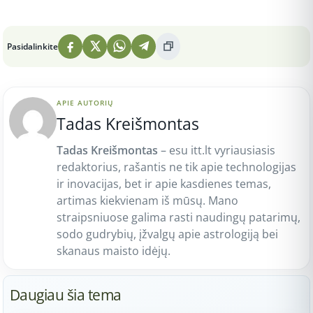
Peržiūros: 5
Pasidalinkite
APIE AUTORIŲ
Tadas Kreišmontas
Tadas Kreišmontas
– esu itt.lt vyriausiasis
redaktorius, rašantis ne tik apie technologijas
ir inovacijas, bet ir apie kasdienes temas,
artimas kiekvienam iš mūsų. Mano
straipsniuose galima rasti naudingų patarimų,
sodo gudrybių, įžvalgų apie astrologiją bei
skanaus maisto idėjų.
Daugiau šia tema