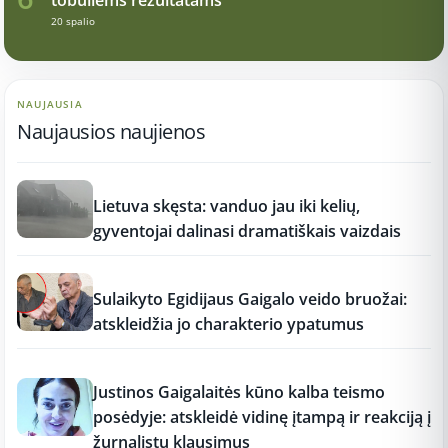
20 spalio
NAUJAUSIA
Naujausios naujienos
17:21
Lietuva skęsta: vanduo jau iki kelių,
gyventojai dalinasi dramatiškais vaizdais
17:19
Sulaikyto Egidijaus Gaigalo veido bruožai:
atskleidžia jo charakterio ypatumus
17:18
Justinos Gaigalaitės kūno kalba teismo
posėdyje: atskleidė vidinę įtampą ir reakciją į
žurnalistų klausimus