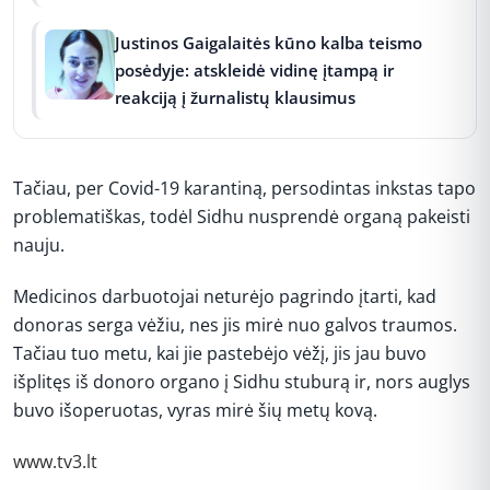
Justinos Gaigalaitės kūno kalba teismo
posėdyje: atskleidė vidinę įtampą ir
reakciją į žurnalistų klausimus
Tačiau, per Covid-19 karantiną, persodintas inkstas tapo
problematiškas, todėl Sidhu nusprendė organą pakeisti
nauju.
Medicinos darbuotojai neturėjo pagrindo įtarti, kad
donoras serga vėžiu, nes jis mirė nuo galvos traumos.
Tačiau tuo metu, kai jie pastebėjo vėžį, jis jau buvo
išplitęs iš donoro organo į Sidhu stuburą ir, nors auglys
buvo išoperuotas, vyras mirė šių metų kovą.
www.tv3.lt