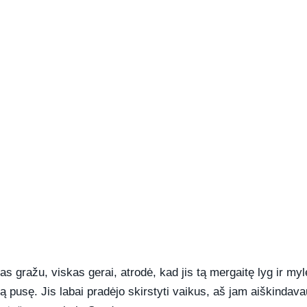
REKLAMA
ražu, viskas gerai, atrodė, kad jis tą mergaitę lyg ir myl
gą pusę. Jis labai pradėjo skirstyti vaikus, aš jam aiškindava