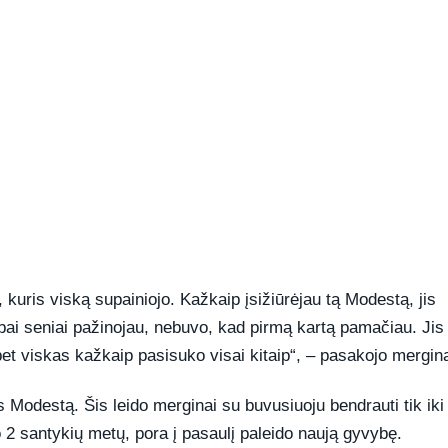
uris viską supainiojo. Kažkaip įsižiūrėjau tą Modestą, jis
i seniai pažinojau, nebuvo, kad pirmą kartą pamačiau. Jis
 viskas kažkaip pasisuko visai kitaip“, – pasakojo mergin
Modestą. Šis leido merginai su buvusiuoju bendrauti tik iki
 2 santykių metų, pora į pasaulį paleido naują gyvybę.