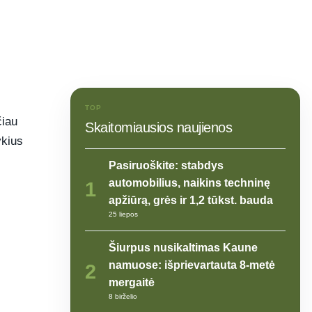
TOP
čiau
Skaitomiausios naujienos
ykius
Pasiruoškite: stabdys
automobilius, naikins techninę
1
apžiūrą, grės ir 1,2 tūkst. bauda
25 liepos
Šiurpus nusikaltimas Kaune
namuose: išprievartauta 8-metė
2
mergaitė
8 birželio