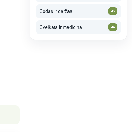
Sodas ir daržas
45
Sveikata ir medicina
44
Peržiūros: 5