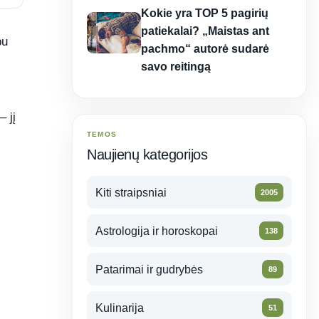
Kokie yra TOP 5 pagirių
patiekalai? „Maistas ant
bu
pachmo“ autorė sudarė
savo reitingą
 jį
TEMOS
Naujienų kategorijos
Kiti straipsniai
2005
Astrologija ir horoskopai
138
Patarimai ir gudrybės
89
Kulinarija
51