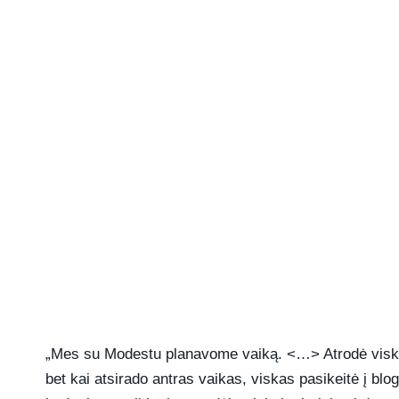
„Mes su Modestu planavome vaiką. <…> Atrodė viskas g
bet kai atsirado antras vaikas, viskas pasikeitė į blo