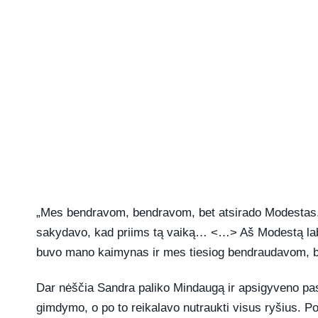
„Mes bendravom, bendravom, bet atsirado Modestas, k
sakydavo, kad priims tą vaiką… <…> Aš Modestą laba
buvo mano kaimynas ir mes tiesiog bendraudavom, bet
Dar nėščia Sandra paliko Mindaugą ir apsigyveno pas 
gimdymo, o po to reikalavo nutraukti visus ryšius. Po