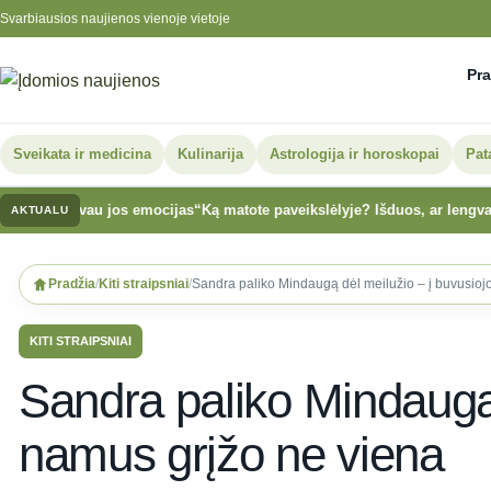
Svarbiausios naujienos vienoje vietoje
Pra
Sveikata ir medicina
Kulinarija
Astrologija ir horoskopai
Pat
avau jos emocijas“
Ką matote paveikslėlyje? Išduos, ar lengvai prisileid
AKTUALU
Skip
to
Pradžia
/
Kiti straipsniai
/
Sandra paliko Mindaugą dėl meilužio – į buvusioj
content
KITI STRAIPSNIAI
Sandra paliko Mindaugą 
namus grįžo ne viena