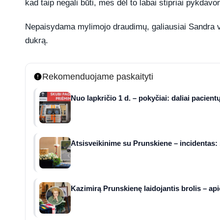
kad taip negali būti, mes dėl to labai stipriai pykda
Nepaisydama mylimojo draudimų, galiausiai Sandra vė
dukrą.
Rekomenduojame paskaityti
Nuo lapkričio 1 d. – pokyčiai: daliai pacient
Atsisveikinime su Prunskiene – incidentas: 
Kazimirą Prunskienę laidojantis brolis – ap