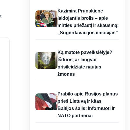
12:37
Kazimirą Prunskienę
vo
laidojantis brolis – apie
mirties priežastį ir skausmą:
„Sugerdavau jos emocijas“
12:37
Ką matote paveikslėlyje?
Išduos, ar lengvai
prisileidžiate naujus
žmones
12:37
Prabilo apie Rusijos planus
prieš Lietuvą ir kitas
Baltijos šalis: informuoti ir
NATO partneriai
12:37