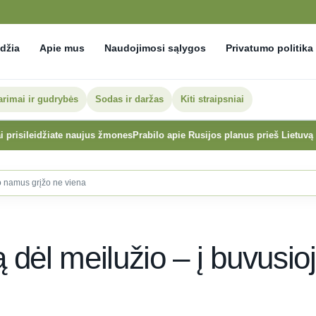
džia
Apie mus
Naudojimosi sąlygos
Privatumo politika
arimai ir gudrybės
Sodas ir daržas
Kiti straipsniai
žiate naujus žmones
Prabilo apie Rusijos planus prieš Lietuvą ir kitas Balt
o namus grįžo ne viena
dėl meilužio – į buvusio