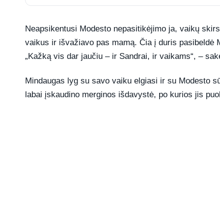
Neapsikentusi Modesto nepasitikėjimo ja, vaikų skir
vaikus ir išvažiavo pas mamą. Čia į duris pasibeldė
„Kažką vis dar jaučiu – ir Sandrai, ir vaikams“, – sak
Mindaugas lyg su savo vaiku elgiasi ir su Modesto sūn
labai įskaudino merginos išdavystė, po kurios jis puolė