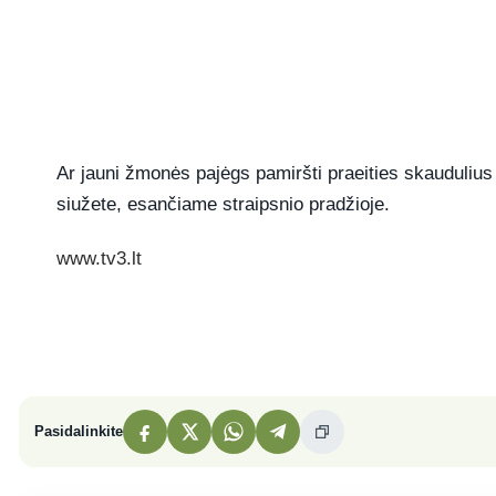
Ar jauni žmonės pajėgs pamiršti praeities skauduliu
siužete, esančiame straipsnio pradžioje.
www.tv3.lt
Pasidalinkite