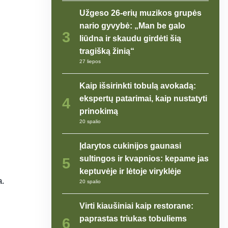
Užgeso 26-erių muzikos grupės
nario gyvybė: „Man be galo
3
liūdna ir skaudu girdėti šią
tragišką žinią“
27 liepos
Kaip išsirinkti tobulą avokadą:
ekspertų patarimai, kaip nustatyti
4
prinokimą
20 spalio
Įdarytos cukinijos gaunasi
sultingos ir kvapnios: kepame jas
5
keptuvėje ir lėtoje viryklėje
a.
20 spalio
Virti kiaušiniai kaip restorane:
paprastas triukas tobuliems
6