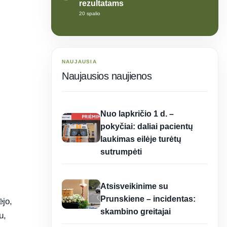
rezultatams
20 spalio
NAUJAUSIA
Naujausios naujienos
12:37
Nuo lapkričio 1 d. –
pokyčiai: daliai pacientų
laukimas eilėje turėtų
sutrumpėti
12:37
Atsisveikinime su
Prunskiene – incidentas:
ėjo,
skambino greitajai
u,