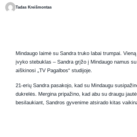
Tadas Kreišmontas
Publikuota 2026-05-22 11:19
Mindaugo laimė su Sandra truko labai trumpai. Vieną 
įvyko stebuklas – Sandra grįžo į Mindaugo namus su j
aiškinosi „TV Pagalbos“ studijoje.
21-erių Sandra pasakojo, kad su Mindaugu susipažino
dukrelės. Mergina pripažino, kad abu su draugu jautė
besilaukiant, Sandros gyvenime atsirado kitas vaikin