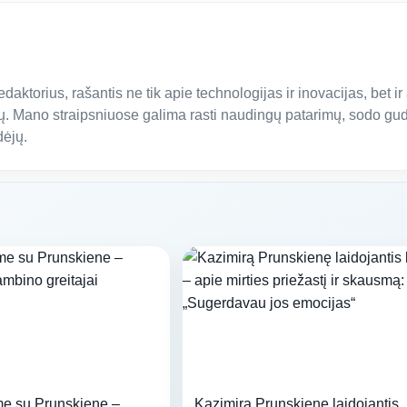
redaktorius, rašantis ne tik apie technologijas ir inovacijas, bet ir
. Mano straipsniuose galima rasti naudingų patarimų, sodo gud
dėjų.
me su Prunskiene –
Kazimirą Prunskienę laidojantis