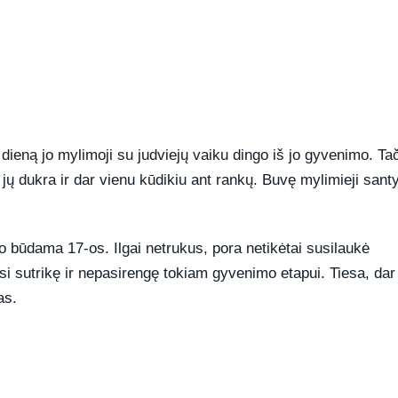
dieną jo mylimoji su judviejų vaiku dingo iš jo gyvenimo. Ta
ų dukra ir dar vienu kūdikiu ant rankų. Buvę mylimieji sant
 būdama 17-os. Ilgai netrukus, pora netikėtai susilaukė
si sutrikę ir nepasirengę tokiam gyvenimo etapui. Tiesa, dar
as.
REKLAMA