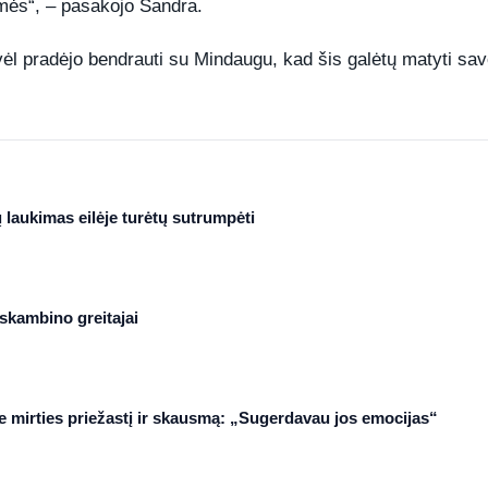
vomės“, – pasakojo Sandra.
l pradėjo bendrauti su Mindaugu, kad šis galėtų matyti sa
ų laukimas eilėje turėtų sutrumpėti
skambino greitajai
ie mirties priežastį ir skausmą: „Sugerdavau jos emocijas“