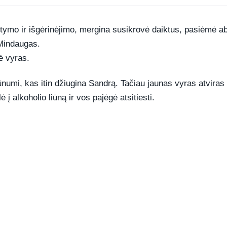
stymo ir išgėrinėjimo, mergina susikrovė daiktus, pasiėmė a
 Mindaugas.
ė vyras.
umi, kas itin džiugina Sandrą. Tačiau jaunas vyras atviras –
 į alkoholio liūną ir vos pajėgė atsitiesti.
REKLAMA