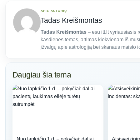
APIE AUTORIŲ
Tadas Kreišmontas
Tadas Kreišmontas
– esu itt.lt vyriausiasis 
kasdienes temas, artimas kiekvienam iš mūsų
įžvalgų apie astrologiją bei skanaus maisto i
Daugiau šia tema
Nuo lapkričio 1 d. – pokyčiai: daliai
Atsisveikini