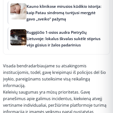
Kauno klinikose mirusios kūdikio istorija:
kaip Patau sindromą turėjusi mergytė
gavo „sveiko“ pažymą
Rugpjūčio 1-osios audra Pietryčių
Lietuvoje: lokalus škvalas sukėlė stiprius
vėjo gūsius ir žalos padarinius
Visada bendradarbiaujame su atsakingomis
institucijomis, todėl, gavę kreipimąsi iš policijos dėl šio
įvykio, pareigūnams suteiksime visą reikalingą
informaciją.
Keleivių saugumas yra mūsų prioritetas. Gavę
pranešimus apie galimus incidentus, kiekvieną atvejį
vertiname individualiai, peržiūrime platformoje turimą
informaciją ir imamės veiksmų pagal nustatytas