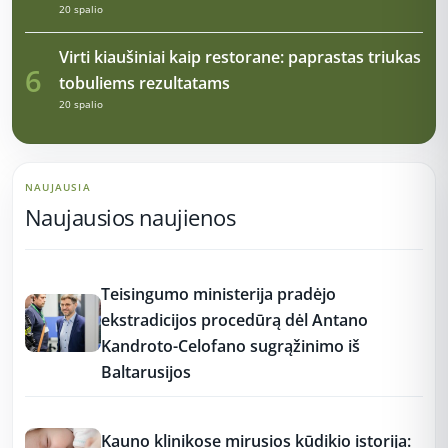
20 spalio
Virti kiaušiniai kaip restorane: paprastas triukas
6
tobuliems rezultatams
20 spalio
NAUJAUSIA
Naujausios naujienos
11:26
Teisingumo ministerija pradėjo
ekstradicijos procedūrą dėl Antano
Kandroto-Celofano sugrąžinimo iš
Baltarusijos
11:26
Kauno klinikose mirusios kūdikio istorija: