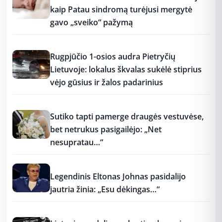
kaip Patau sindromą turėjusi mergytė
gavo „sveiko“ pažymą
11:25
Rugpjūčio 1-osios audra Pietryčių
Lietuvoje: lokalus škvalas sukėlė stiprius
vėjo gūsius ir žalos padarinius
11:15
Sutiko tapti pamerge draugės vestuvėse,
bet netrukus pasigailėjo: „Net
nesupratau…“
11:15
Legendinis Eltonas Johnas pasidalijo
jautria žinia: „Esu dėkingas…“
11:15