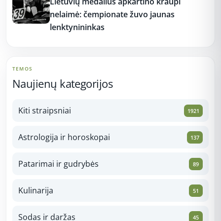
Lietuvių medalius apkartino kraupi
nelaimė: čempionate žuvo jaunas
lenktynininkas
TEMOS
Naujienų kategorijos
Kiti straipsniai
1921
Astrologija ir horoskopai
137
Patarimai ir gudrybės
89
Kulinarija
51
Sodas ir daržas
45