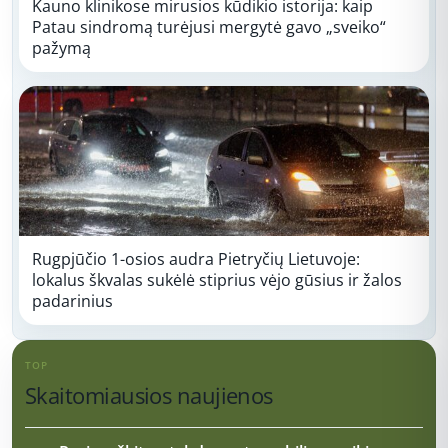
Kauno klinikose mirusios kūdikio istorija: kaip
Patau sindromą turėjusi mergytė gavo „sveiko“
pažymą
Rugpjūčio 1-osios audra Pietryčių Lietuvoje:
lokalus škvalas sukėlė stiprius vėjo gūsius ir žalos
padarinius
TOP
Skaitomiausios naujienos