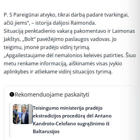
P. S Pareigūnai atvyko, tikrai darbą padarė tvarkingai,
ačiū jiems“, – istorija dalijosi Raimonda.
Situaciją penktadienio vakarą pakomentavo ir Laimonas
Jakštys, „Bolt“ pavėžėjimo paslaugos vadovas. Jo
teigimu, įmonė pradėjo vidinį tyrimą.
„Apgailestaujame dėl nemalonios keleivės patirties. Šiuo
metu renkame informaciją, aiškinamės visas įvykio
aplinkybes ir atliekame vidinį situacijos tyrimą.
Rekomenduojame paskaityti
Teisingumo ministerija pradėjo
ekstradicijos procedūrą dėl Antano
Kandroto-Celofano sugrąžinimo iš
Baltarusijos