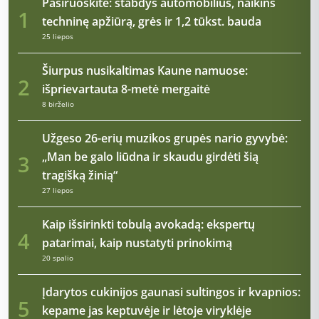
Pasiruoškite: stabdys automobilius, naikins
1
techninę apžiūrą, grės ir 1,2 tūkst. bauda
25 liepos
Šiurpus nusikaltimas Kaune namuose:
2
išprievartauta 8-metė mergaitė
8 birželio
Užgeso 26-erių muzikos grupės nario gyvybė:
„Man be galo liūdna ir skaudu girdėti šią
3
tragišką žinią“
27 liepos
Kaip išsirinkti tobulą avokadą: ekspertų
4
patarimai, kaip nustatyti prinokimą
20 spalio
Įdarytos cukinijos gaunasi sultingos ir kvapnios:
5
kepame jas keptuvėje ir lėtoje viryklėje