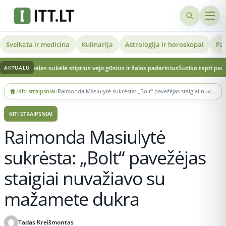
Sveikata ir medicina
Kulinarija
Astrologija ir horoskopai
Pat
as sukėlė stiprius vėjo gūsius ir žalos padarinius
Sutiko tapti pamerge draugės
AKTUALU
Skip
/
Kiti straipsniai
/
Raimonda Masiulytė sukrėsta: „Bolt“ pavežėjas staigiai nuvažiavo su mažamete dukra
to
content
KITI STRAIPSNIAI
Raimonda Masiulytė
sukrėsta: „Bolt“ pavežėjas
staigiai nuvažiavo su
mažamete dukra
Tadas Kreišmontas
Publikuota 2026-05-29 22:19