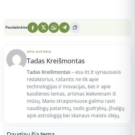
Peržiūros: 3
Pasidalinkite
APIE AUTORIŲ
Tadas Kreišmontas
Tadas Kreišmontas
– esu itt.lt vyriausiasis
redaktorius, rašantis ne tik apie
technologijas ir inovacijas, bet ir apie
kasdienes temas, artimas kiekvienam iš
mūsų. Mano straipsniuose galima rasti
naudingų patarimų, sodo gudrybių, įžvalgų
apie astrologiją bei skanaus maisto idėjų.
Daugiau šia tema