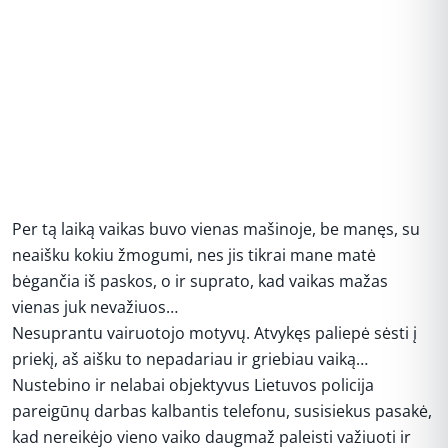
Per tą laiką vaikas buvo vienas mašinoje, be manęs, su
neaišku kokiu žmogumi, nes jis tikrai mane matė
bėgančia iš paskos, o ir suprato, kad vaikas mažas
vienas juk nevažiuos…
Nesuprantu vairuotojo motyvų. Atvykęs paliepė sėsti į
priekį, aš aišku to nepadariau ir griebiau vaiką…
Nustebino ir nelabai objektyvus Lietuvos policija
pareigūnų darbas kalbantis telefonu, susisiekus pasakė,
kad nereikėjo vieno vaiko daugmaž paleisti važiuoti ir