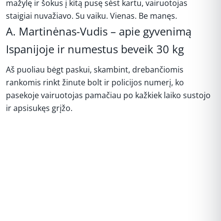
mažylę ir šokus į kitą pusę sėst kartu, vairuotojas
staigiai nuvažiavo. Su vaiku. Vienas. Be manęs.
A. Martinėnas-Vudis – apie gyvenimą
Ispanijoje ir numestus beveik 30 kg
Aš puoliau bėgt paskui, skambint, drebančiomis
rankomis rinkt žinute bolt ir policijos numerį, ko
pasekoje vairuotojas pamačiau po kažkiek laiko sustojo
ir apsisukęs grįžo.
REKLAMA