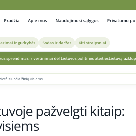
Pradžia
Apie mus
Naudojimosi sąlygos
Privatumo pol
arimai ir gudrybės
Sodas ir daržas
Kiti straipsniai
rtinimai dėl Lietuvos politinės ateities
Lietuvą užklups pietietiško karšči
nietė siunčia žinią visiems
uvoje pažvelgti kitaip:
visiems