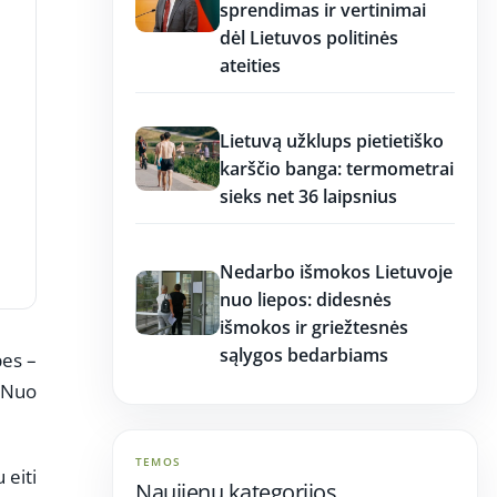
sprendimas ir vertinimai
dėl Lietuvos politinės
ateities
17:17
Lietuvą užklups pietietiško
karščio banga: termometrai
sieks net 36 laipsnius
17:16
Nedarbo išmokos Lietuvoje
nuo liepos: didesnės
išmokos ir griežtesnės
sąlygos bedarbiams
bes –
. Nuo
TEMOS
 eiti
Naujienų kategorijos