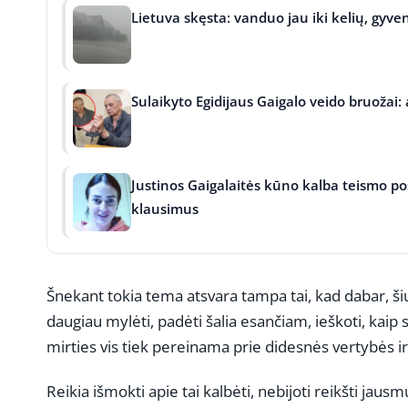
Lietuva skęsta: vanduo jau iki kelių, gyven
Sulaikyto Egidijaus Gaigalo veido bruožai:
Justinos Gaigalaitės kūno kalba teismo pos
klausimus
Šnekant tokia tema atsvara tampa tai, kad dabar, ši
daugiau mylėti, padėti šalia esančiam, ieškoti, kaip s
mirties vis tiek pereinama prie didesnės vertybės 
Reikia išmokti apie tai kalbėti, nebijoti reikšti jaus