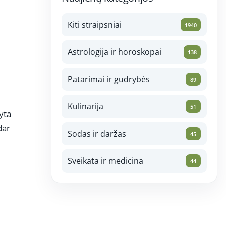
Kiti straipsniai
1940
Astrologija ir horoskopai
138
Patarimai ir gudrybės
89
Kulinarija
51
yta
dar
Sodas ir daržas
45
Sveikata ir medicina
44