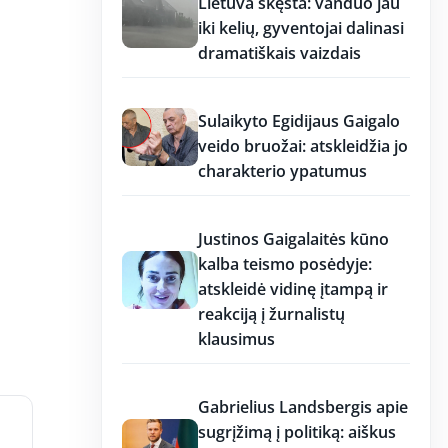
Lietuva skęsta: vanduo jau
iki kelių, gyventojai dalinasi
dramatiškais vaizdais
17:19
Sulaikyto Egidijaus Gaigalo
veido bruožai: atskleidžia jo
charakterio ypatumus
17:18
Justinos Gaigalaitės kūno
kalba teismo posėdyje:
atskleidė vidinę įtampą ir
reakciją į žurnalistų
klausimus
17:18
Gabrielius Landsbergis apie
sugrįžimą į politiką: aiškus