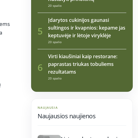
20 spalio
Įdarytos cukinijos gaunasi
siems
sultingos ir kvapnios: kepame jas
5
a
keptuvėje ir lėtoje viryklėje
20 spalio
Virti kiaušiniai kaip restorane:
paprastas triukas tobuliems
6
rezultatams
20 spalio
ą
NAUJAUSIA
Naujausios naujienos
17:21