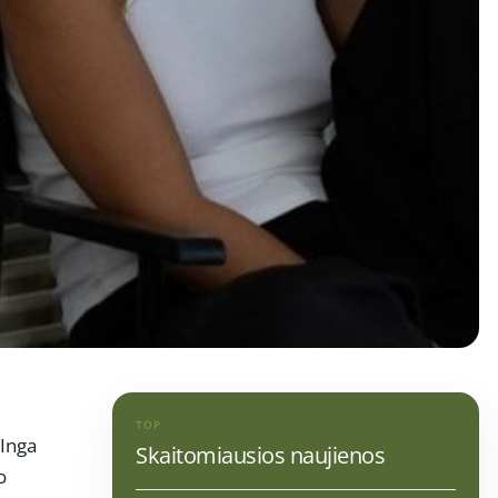
TOP
 Inga
Skaitomiausios naujienos
o