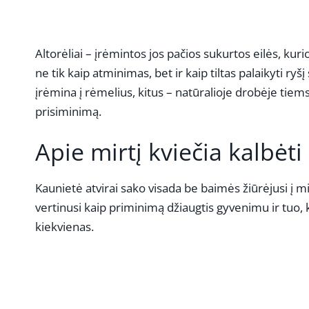
Altorėliai – įrėmintos jos pačios sukurtos eilės, ku
ne tik kaip atminimas, bet ir kaip tiltas palaikyti ry
įrėmina į rėmelius, kitus – natūralioje drobėje tiems,
prisiminimą.
Apie mirtį kviečia kalbėti
Kaunietė atvirai sako visada be baimės žiūrėjusi į mir
vertinusi kaip priminimą džiaugtis gyvenimu ir tuo, 
kiekvienas.