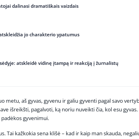
tojai dalinasi dramatiškais vaizdais
 atskleidžia jo charakterio ypatumus
ėdyje: atskleidė vidinę įtampą ir reakciją į žurnalistų
uo metu, aš gyvas, gyvenu ir galiu gyventi pagal savo verty
ave išreikšti, pagalvoti, ką noriu nuveikti čia, kol esu gyvas
ir padėkos gyvenimui.
mus. Tai kažkokia sena klišė – kad ir kaip man skauda, negaliu