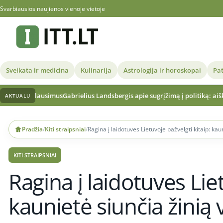
Svarbiausios naujienos vienoje vietoje
Sveikata ir medicina
Kulinarija
Astrologija ir horoskopai
Pat
us
Gabrielius Landsbergis apie sugrįžimą į politiką: aiškus sprendimas ir ve
AKTUALU
Skip
to
Pradžia
/
Kiti straipsniai
/
Ragina į laidotuves Lietuvoje pažvelgti kitaip: kau
content
KITI STRAIPSNIAI
Ragina į laidotuves Liet
kaunietė siunčia žinią 