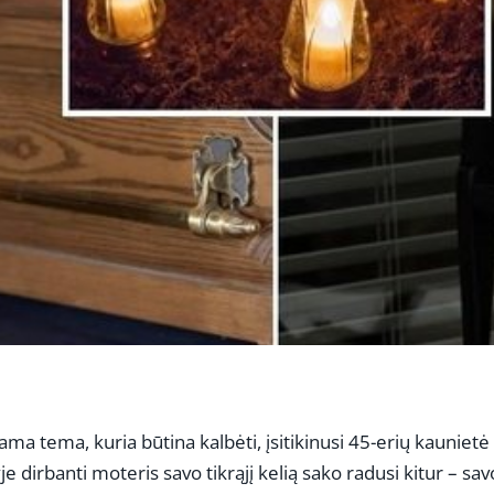
ama tema, kuria būtina kalbėti, įsitikinusi 45-erių kaunietė
 dirbanti moteris savo tikrąjį kelią sako radusi kitur – sav