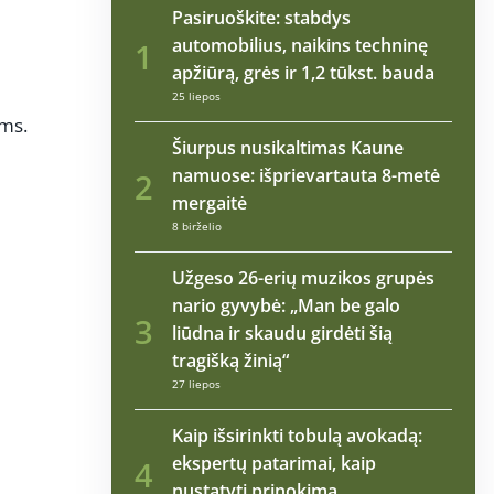
Pasiruoškite: stabdys
automobilius, naikins techninę
1
apžiūrą, grės ir 1,2 tūkst. bauda
25 liepos
ėms.
Šiurpus nusikaltimas Kaune
namuose: išprievartauta 8-metė
2
mergaitė
8 birželio
Užgeso 26-erių muzikos grupės
nario gyvybė: „Man be galo
3
liūdna ir skaudu girdėti šią
tragišką žinią“
27 liepos
Kaip išsirinkti tobulą avokadą:
ekspertų patarimai, kaip
4
nustatyti prinokimą