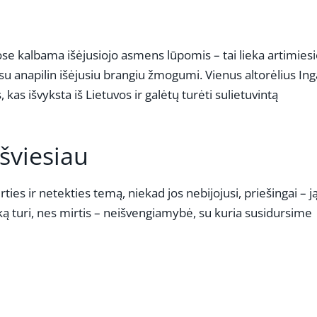
riose kalbama išėjusiojo asmens lūpomis – tai lieka artimie
šį su anapilin išėjusiu brangiu žmogumi. Vienus altorėlius Ing
 kas išvyksta iš Lietuvos ir galėtų turėti sulietuvintą
 šviesiau
ties ir netekties temą, niekad jos nebijojusi, priešingai – j
ką turi, nes mirtis – neišvengiamybė, su kuria susidursime
REKLAMA