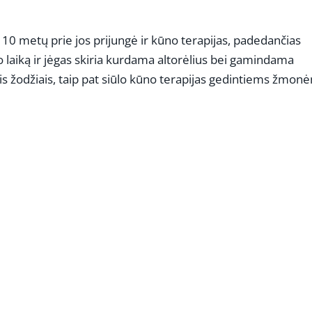
0 metų prie jos prijungė ir kūno terapijas, padedančias
o laiką ir jėgas skiria kurdama altorėlius bei gamindama
is žodžiais, taip pat siūlo kūno terapijas gedintiems žmon
REKLAMA