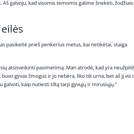
das. Aš galvoju, kad visomis temomis galime šnekėti, žodžiais
 eilės
kas pasikeitė prieš penkerius metus, kai netikėtai, staiga
jusių atsisveikinti pasimetimą. Man atrodė, kad yra neužpild
 buvo gyvas žmogus ir jo nebėra, liko tik urna, bet aš jį vis 
 galvoti, kaip nutiesti tiltą tarp gyvųjų ir mirusiųjų.“
REKLAMA