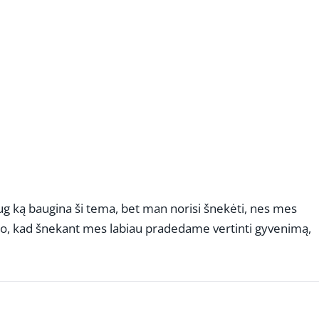
daug ką baugina ši tema, bet man norisi šnekėti, nes mes
o, kad šnekant mes labiau pradedame vertinti gyvenimą,