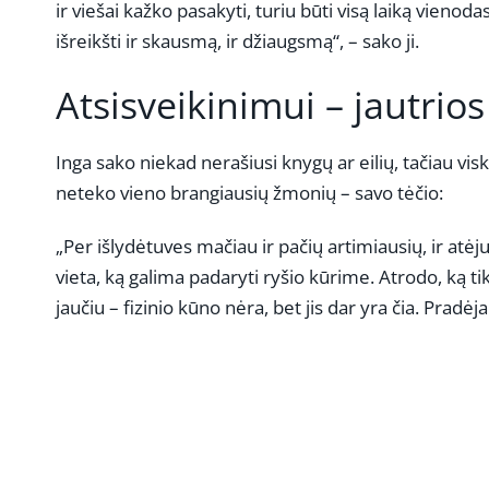
ir viešai kažko pasakyti, turiu būti visą laiką vieno
išreikšti ir skausmą, ir džiaugsmą“, – sako ji.
Atsisveikinimui – jautrios
Inga sako niekad nerašiusi knygų ar eilių, tačiau vis
neteko vieno brangiausių žmonių – savo tėčio:
„Per išlydėtuves mačiau ir pačių artimiausių, ir atė
vieta, ką galima padaryti ryšio kūrime. Atrodo, ką tik
jaučiu – fizinio kūno nėra, bet jis dar yra čia. Pradėjau