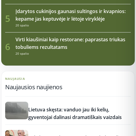
Įdarytos cukinijos gaunasi sultingos ir kvapnios:
5
kepame jas keptuvėje ir lėtoje viryklėje
20 spalio
Virti kiaušiniai kaip restorane: paprastas triukas
6
tobuliems rezultatams
20 spalio
NAUJAUSIA
Naujausios naujienos
17:21
Lietuva skęsta: vanduo jau iki kelių,
gyventojai dalinasi dramatiškais vaizdais
17:19