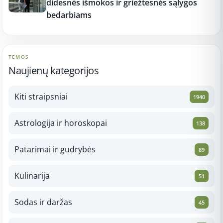
didesnės išmokos ir griežtesnės sąlygos
bedarbiams
TEMOS
Naujienų kategorijos
Kiti straipsniai
1940
Astrologija ir horoskopai
138
Patarimai ir gudrybės
89
Kulinarija
51
Sodas ir daržas
45