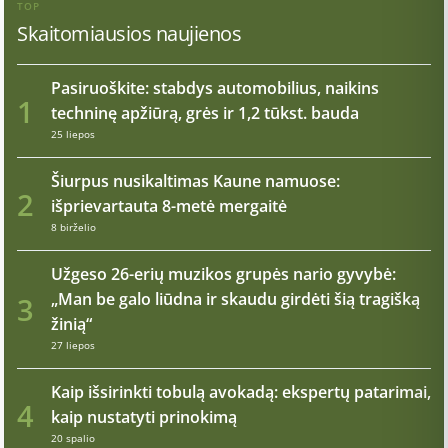
TOP
Skaitomiausios naujienos
Pasiruoškite: stabdys automobilius, naikins
1
techninę apžiūrą, grės ir 1,2 tūkst. bauda
25 liepos
Šiurpus nusikaltimas Kaune namuose:
2
išprievartauta 8-metė mergaitė
8 birželio
Užgeso 26-erių muzikos grupės nario gyvybė:
„Man be galo liūdna ir skaudu girdėti šią tragišką
3
žinią“
27 liepos
Kaip išsirinkti tobulą avokadą: ekspertų patarimai,
4
kaip nustatyti prinokimą
20 spalio