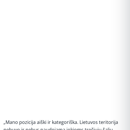
REKLAMA
„Mano pozicija aiški ir kategoriška. Lietuvos teritorija
nebuvo ir nebus naudojama jokioms trečiųjų šalių