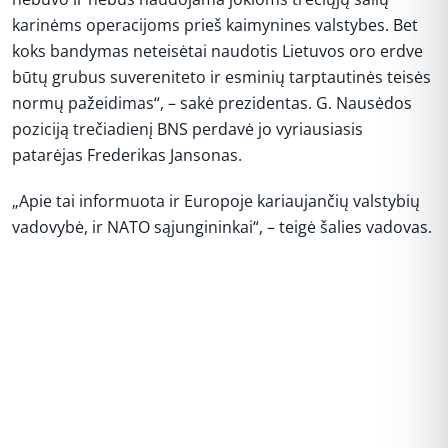
karinėms operacijoms prieš kaimynines valstybes. Bet
koks bandymas neteisėtai naudotis Lietuvos oro erdve
būtų grubus suvereniteto ir esminių tarptautinės teisės
normų pažeidimas“, – sakė prezidentas. G. Nausėdos
poziciją trečiadienį BNS perdavė jo vyriausiasis
patarėjas Frederikas Jansonas.
„Apie tai informuota ir Europoje kariaujančių valstybių
vadovybė, ir NATO sąjungininkai“, – teigė šalies vadovas.
REKLAMA