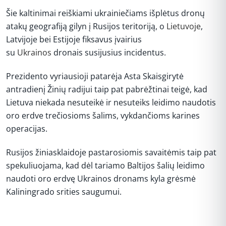
Šie kaltinimai reiškiami ukrainiečiams išplėtus dronų
atakų geografiją gilyn į Rusijos teritoriją, o
Lietuvoje
,
Latvijoje bei Estijoje fiksavus įvairius
su
Ukrainos
dronais susijusius incidentus.
Prezidento vyriausioji patarėja Asta Skaisgirytė
antradienį Žinių radijui taip pat pabrėžtinai teigė, kad
Lietuva niekada nesuteikė ir nesuteiks leidimo naudotis
oro erdve trečiosioms šalims, vykdančioms karines
operacijas.
Rusijos žiniasklaidoje pastarosiomis savaitėmis taip pat
spekuliuojama, kad dėl tariamo Baltijos šalių leidimo
naudoti oro erdvę Ukrainos dronams kyla grėsmė
Kaliningrado srities saugumui.
REKLAMA