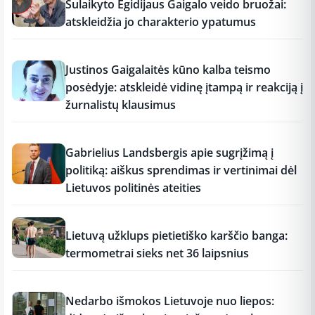
Sulaikyto Egidijaus Gaigalo veido bruožai:
atskleidžia jo charakterio ypatumus
17:18
Justinos Gaigalaitės kūno kalba teismo
posėdyje: atskleidė vidinę įtampą ir reakciją į
žurnalistų klausimus
17:18
Gabrielius Landsbergis apie sugrįžimą į
politiką: aiškus sprendimas ir vertinimai dėl
Lietuvos politinės ateities
17:17
Lietuvą užklups pietietiško karščio banga:
termometrai sieks net 36 laipsnius
17:16
Nedarbo išmokos Lietuvoje nuo liepos: