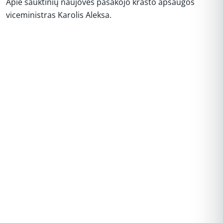
Apie šauktinių naujoves pasakojo krašto apsaugos
viceministras Karolis Aleksa.
REKLAMA