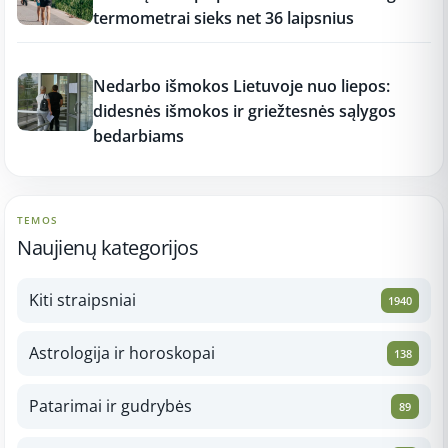
termometrai sieks net 36 laipsnius
17:16
Nedarbo išmokos Lietuvoje nuo liepos:
didesnės išmokos ir griežtesnės sąlygos
bedarbiams
TEMOS
Naujienų kategorijos
Kiti straipsniai
1940
Astrologija ir horoskopai
138
Patarimai ir gudrybės
89