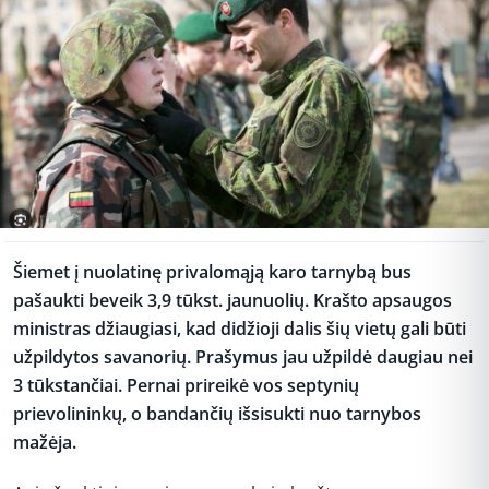
Šiemet į nuolatinę privalomąją karo tarnybą bus
pašaukti beveik 3,9 tūkst. jaunuolių. Krašto apsaugos
ministras džiaugiasi, kad didžioji dalis šių vietų gali būti
užpildytos savanorių. Prašymus jau užpildė daugiau nei
3 tūkstančiai. Pernai prireikė vos septynių
prievolininkų, o bandančių išsisukti nuo tarnybos
mažėja.