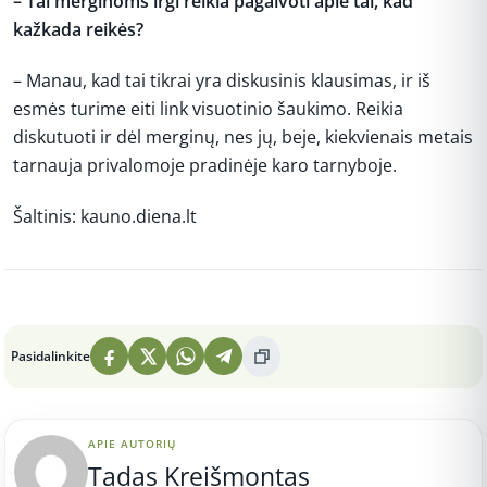
– Tai merginoms irgi reikia pagalvoti apie tai, kad
kažkada reikės?
– Manau, kad tai tikrai yra diskusinis klausimas, ir iš
esmės turime eiti link visuotinio šaukimo. Reikia
diskutuoti ir dėl merginų, nes jų, beje, kiekvienais metais
tarnauja privalomoje pradinėje karo tarnyboje.
Šaltinis: kauno.diena.lt
Peržiūros: 6
Pasidalinkite
APIE AUTORIŲ
Tadas Kreišmontas