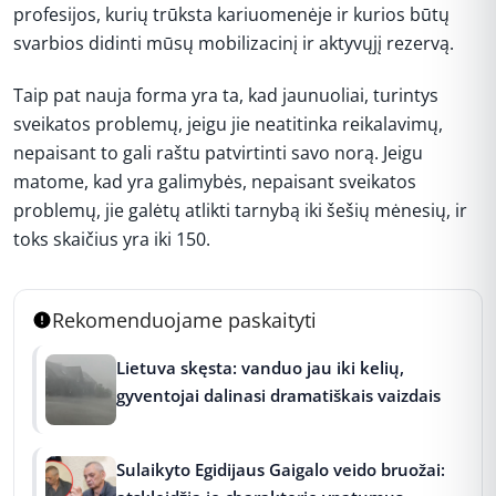
profesijos, kurių trūksta kariuomenėje ir kurios būtų
svarbios didinti mūsų mobilizacinį ir aktyvųjį rezervą.
Taip pat nauja forma yra ta, kad jaunuoliai, turintys
sveikatos problemų, jeigu jie neatitinka reikalavimų,
nepaisant to gali raštu patvirtinti savo norą. Jeigu
matome, kad yra galimybės, nepaisant sveikatos
problemų, jie galėtų atlikti tarnybą iki šešių mėnesių, ir
toks skaičius yra iki 150.
Rekomenduojame paskaityti
Lietuva skęsta: vanduo jau iki kelių,
gyventojai dalinasi dramatiškais vaizdais
Sulaikyto Egidijaus Gaigalo veido bruožai: