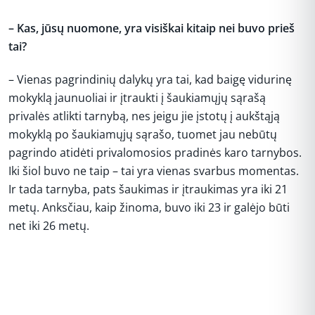
– Kas, jūsų nuomone, yra visiškai kitaip nei buvo prieš
tai?
– Vienas pagrindinių dalykų yra tai, kad baigę vidurinę
mokyklą jaunuoliai ir įtraukti į šaukiamųjų sąrašą
privalės atlikti tarnybą, nes jeigu jie įstotų į aukštąją
mokyklą po šaukiamųjų sąrašo, tuomet jau nebūtų
pagrindo atidėti privalomosios pradinės karo tarnybos.
Iki šiol buvo ne taip – tai yra vienas svarbus momentas.
Ir tada tarnyba, pats šaukimas ir įtraukimas yra iki 21
metų. Anksčiau, kaip žinoma, buvo iki 23 ir galėjo būti
net iki 26 metų.
REKLAMA