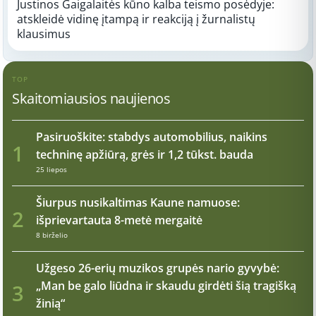
Justinos Gaigalaitės kūno kalba teismo posėdyje:
atskleidė vidinę įtampą ir reakciją į žurnalistų
klausimus
TOP
Skaitomiausios naujienos
Pasiruoškite: stabdys automobilius, naikins
1
techninę apžiūrą, grės ir 1,2 tūkst. bauda
25 liepos
Šiurpus nusikaltimas Kaune namuose:
2
išprievartauta 8-metė mergaitė
8 birželio
Užgeso 26-erių muzikos grupės nario gyvybė:
„Man be galo liūdna ir skaudu girdėti šią tragišką
3
žinią“