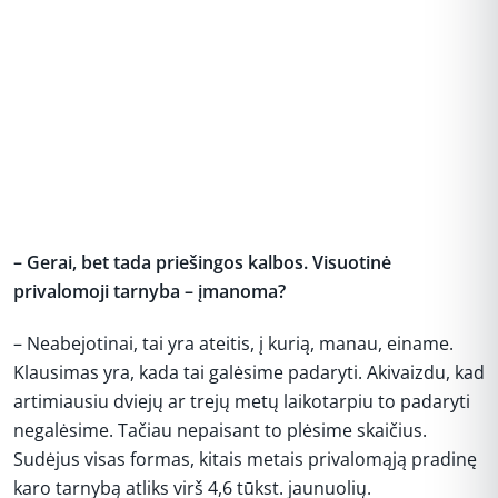
– Gerai, bet tada priešingos kalbos. Visuotinė
privalomoji tarnyba – įmanoma?
– Neabejotinai, tai yra ateitis, į kurią, manau, einame.
Klausimas yra, kada tai galėsime padaryti. Akivaizdu, kad
artimiausiu dviejų ar trejų metų laikotarpiu to padaryti
negalėsime. Tačiau nepaisant to plėsime skaičius.
Sudėjus visas formas, kitais metais privalomąją pradinę
karo tarnybą atliks virš 4,6 tūkst. jaunuolių.