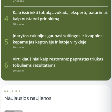
27 liepos
Kaip išsirinkti tobulą avokadą: ekspertų patarimai,
4
kaip nustatyti prinokimą
20 spalio
Įdarytos cukinijos gaunasi sultingos ir kvapnios:
5
kepame jas keptuvėje ir lėtoje viryklėje
20 spalio
Virti kiaušiniai kaip restorane: paprastas triukas
6
tobuliems rezultatams
20 spalio
NAUJAUSIA
Naujausios naujienos
17:21