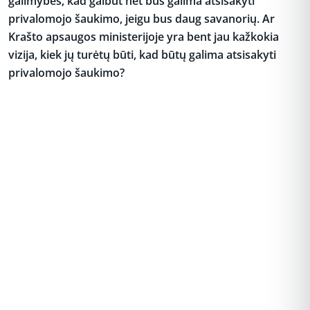
galimybės, kad galbūt net bus galima atsisakyti
privalomojo šaukimo, jeigu bus daug savanorių. Ar
Krašto apsaugos ministerijoje yra bent jau kažkokia
vizija, kiek jų turėtų būti, kad būtų galima atsisakyti
privalomojo šaukimo?
REKLAMA