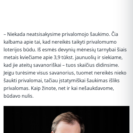
– Niekada neatsisakysime privalomojo šaukimo. Čia
kalbama apie tai, kad nereikės taikyti privalomumo
loterijos būdu. Iš esmės devynių mėnesių tarnybai šiais
metais kviečiame apie 3,9 tūkst. jaunuolių ir siekiame,
kad jie ateitų savanoriškai – tuos skaičius didinsime.
Jeigu turėsime visus savanorius, tuomet nereikės nieko
šaukti privalomai, tačiau įstatymiškai šaukimas išliks
privalomas. Kaip žinote, net ir kai nešaukdavome,
būdavo nulis.