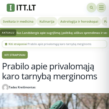
Sveikata ir medicina
Kulinarija
Astrologija ir horoskopai
Pat
Landsbergis apie sugrįžimą į politiką: aiškus sprendimas ir vertinimai dėl Lietuv
AKTUALU
Skip
/
Kiti straipsniai
/
Prabilo apie privalomąją karo tarnybą merginoms
to
content
KITI STRAIPSNIAI
Prabilo apie privalomąją
karo tarnybą merginoms
Tadas Kreišmontas
Publikuota 2026-04-04 13:53