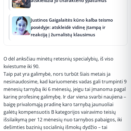
atskleidžia jo charakterio ypatumus
Justinos Gaigalaitės kūno kalba teismo
posėdyje: atskleidė vidinę įtampą ir
reakciją į žurnalistų klausimus
O dėl anksčiau minėtų retesnių specialybių, iš viso
kviestume iki 90.
Taip pat yra galimybė, nors turbūt šiais metais ja
nesinaudosime, kad kariuomenės vadas gali trumpinti 9
mėnesių tarnybą iki 6 mėnesių, jeigu tai įmanoma pagal
karinę profesinę galimybę. Ir dar viena svarbi naujiena –
baigę privalomąją pradinę karo tarnybą jaunuoliai
galėtų kompensuotis B kategorijos vairavimo teisių
išsilaikymą per 12 mėnesių nuo tarnybos pabaigos, iki
dešimties bazinių socialinių išmokų dydžio – tai