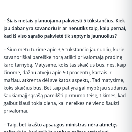
– Šiais metais planuojama pakviesti 5 tūkstančius. Kiek
jau dabar yra savanorių ir ar nenutiks taip, kaip pernai,
kad iš viso sąrašo pakvietė tik septynis jaunuolius?
– Šiuo metu turime apie 3,5 tūkstančio jaunuolių, kurie
savanoriškai pareiškė norą atlikti privalomąją pradinę
karo tarnybą. Matysime, koks tas skaičius bus, nes, kaip
žinome, dažnu atveju apie 50 procentų, kartais ir
mažiau, atkrenta dėl sveikatos aspektų. Tad matysime,
koks skaičius bus. Bet taip pat yra galimybė jau sudarius
šaukiamąjį sąrašą pareikšti pirmumo teisę, tikimės, kad
galbūt išauš tokia diena, kai nereikės nė vieno šaukti
privalomai.
– Taip, bet krašto apsaugos ministras nėra atmetęs