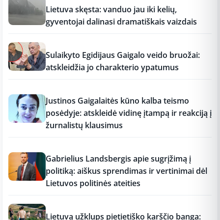
Lietuva skęsta: vanduo jau iki kelių,
gyventojai dalinasi dramatiškais vaizdais
17:19
Sulaikyto Egidijaus Gaigalo veido bruožai:
atskleidžia jo charakterio ypatumus
17:18
Justinos Gaigalaitės kūno kalba teismo
posėdyje: atskleidė vidinę įtampą ir reakciją į
žurnalistų klausimus
17:18
Gabrielius Landsbergis apie sugrįžimą į
politiką: aiškus sprendimas ir vertinimai dėl
Lietuvos politinės ateities
17:17
Lietuvą užklups pietietiško karščio banga: