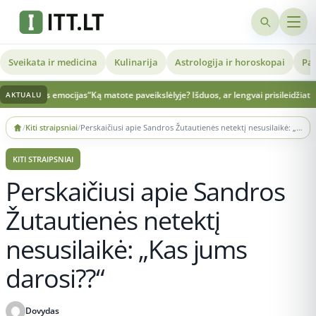
Sveikata ir medicina
Kulinarija
Astrologija ir horoskopai
Pat
 jos emocijas“
Ką matote paveikslėlyje? Išduos, ar lengvai prisileidžiate naujus
AKTUALU
Skip
/
Kiti straipsniai
/
Perskaičiusi apie Sandros Žutautienės netektį nesusilaikė: „Kas jums darosi??“
to
content
KITI STRAIPSNIAI
Perskaičiusi apie Sandros
Žutautienės netektį
nesusilaikė: „Kas jums
darosi??“
Dovydas
Publikuota 2026-06-08 09:56