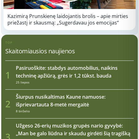
Kazimirą Prunskienę laidojantis brolis – apie mirties
priežastį ir skausmą: „Sugerdavau jos emocijas“
TOP
Skaitomiausios naujienos
Pasiruoškite: stabdys automobilius, naikins
1
techninę apžiūrą, grės ir 1,2 tūkst. bauda
25 liepos
Šiurpus nusikaltimas Kaune namuose:
2
išprievartauta 8-metė mergaitė
8 birželio
Užgeso 26-erių muzikos grupės nario gyvybė:
„Man be galo liūdna ir skaudu girdėti šią tragišką
3