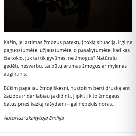
Kažin, jei artimas žmogus patektų į tokią situaciją, irgi ne
paguostumėte, užjaustumėte, o pasakytumėte, kad kas
čia tokio, juk tai tik gyvūnas, ne žmogus? Natūralu
gedėti, nesvarbu, tai būtų artimas žmogus ar mylimas
augintinis.
Būkim pagaliau žmogiškesni, nustokim berti druską ant
žaizdos ir dar labiau ją didinti. Įlipkit į kito žmogaus
batus prieš kažką rašydami – gal nebekils noras…
Autorius: skaitytoja Emilija