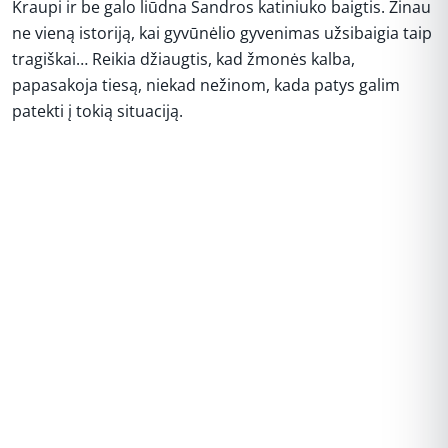
Kraupi ir be galo liūdna Sandros katiniuko baigtis. Žinau
ne vieną istoriją, kai gyvūnėlio gyvenimas užsibaigia taip
tragiškai… Reikia džiaugtis, kad žmonės kalba,
papasakoja tiesą, niekad nežinom, kada patys galim
patekti į tokią situaciją.
REKLAMA