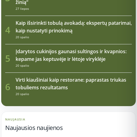
žinią“
27 liepos
Kaip išsirinkti tobulą avokadą: ekspertų patarimai,
4
kaip nustatyti prinokimą
20 spalio
Įdarytos cukinijos gaunasi sultingos ir kvapnios:
5
kepame jas keptuvėje ir lėtoje viryklėje
20 spalio
Virti kiaušiniai kaip restorane: paprastas triukas
6
tobuliems rezultatams
20 spalio
NAUJAUSIA
Naujausios naujienos