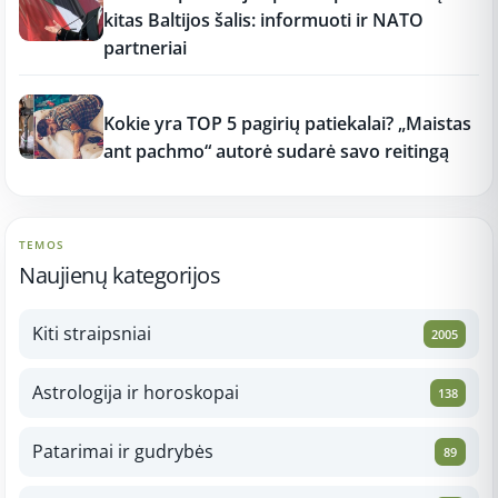
kitas Baltijos šalis: informuoti ir NATO
partneriai
12:37
Kokie yra TOP 5 pagirių patiekalai? „Maistas
ant pachmo“ autorė sudarė savo reitingą
TEMOS
Naujienų kategorijos
Kiti straipsniai
2005
Astrologija ir horoskopai
138
Patarimai ir gudrybės
89