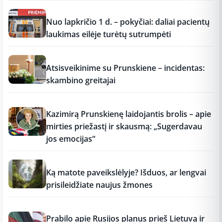
12:37
Nuo lapkričio 1 d. – pokyčiai: daliai pacientų
laukimas eilėje turėtų sutrumpėti
12:37
Atsisveikinime su Prunskiene – incidentas:
skambino greitajai
12:37
Kazimirą Prunskienę laidojantis brolis – apie
mirties priežastį ir skausmą: „Sugerdavau
jos emocijas“
12:37
Ką matote paveikslėlyje? Išduos, ar lengvai
prisileidžiate naujus žmones
12:37
Prabilo apie Rusijos planus prieš Lietuvą ir