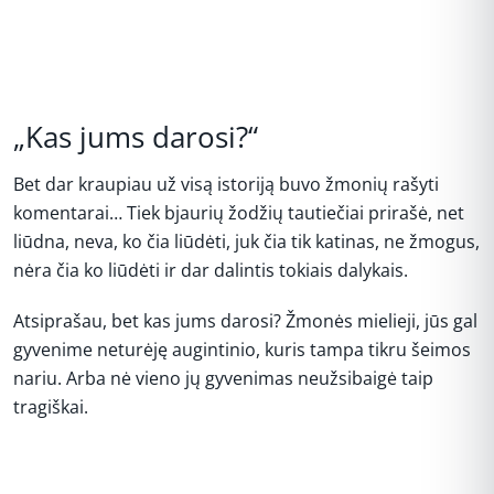
„Kas jums darosi?“
Bet dar kraupiau už visą istoriją buvo žmonių rašyti
komentarai… Tiek bjaurių žodžių tautiečiai prirašė, net
liūdna, neva, ko čia liūdėti, juk čia tik katinas, ne žmogus,
nėra čia ko liūdėti ir dar dalintis tokiais dalykais.
Atsiprašau, bet kas jums darosi? Žmonės mielieji, jūs gal
gyvenime neturėję augintinio, kuris tampa tikru šeimos
nariu. Arba nė vieno jų gyvenimas neužsibaigė taip
tragiškai.
REKLAMA