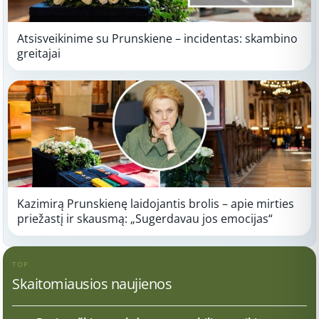
Atsisveikinime su Prunskiene – incidentas: skambino
greitajai
Kazimirą Prunskienę laidojantis brolis – apie mirties
priežastį ir skausmą: „Sugerdavau jos emocijas“
TOP
Skaitomiausios naujienos