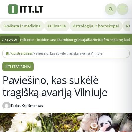
Sveikata ir medicina
Kulinarija
Astrologija ir horoskopai
Pat
skiene – incidentas: skambino greitajai
Kazimirą Prunskienę laidojantis brolis 
AKTUALU
Skip
/
Kiti straipsniai
/
Paviešino, kas sukėlė tragišką avariją Vilniuje
to
content
KITI STRAIPSNIAI
Paviešino, kas sukėlė
tragišką avariją Vilniuje
Tadas Kreišmontas
Publikuota 2026-07-07 14:54