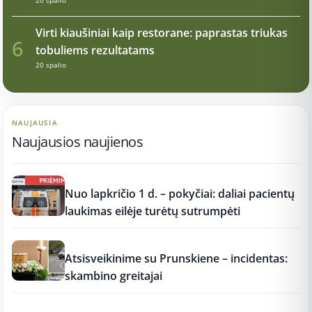
Virti kiaušiniai kaip restorane: paprastas triukas
6
tobuliems rezultatams
20 spalio
NAUJAUSIA
Naujausios naujienos
12:37
Nuo lapkričio 1 d. – pokyčiai: daliai pacientų
laukimas eilėje turėtų sutrumpėti
12:37
Atsisveikinime su Prunskiene – incidentas:
skambino greitajai
12:37