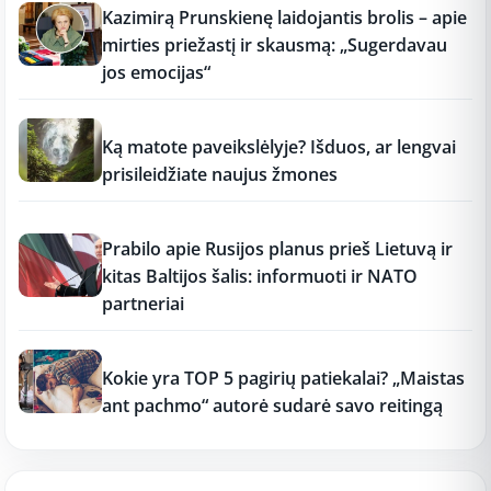
Kazimirą Prunskienę laidojantis brolis – apie
mirties priežastį ir skausmą: „Sugerdavau
jos emocijas“
12:37
Ką matote paveikslėlyje? Išduos, ar lengvai
prisileidžiate naujus žmones
12:37
Prabilo apie Rusijos planus prieš Lietuvą ir
kitas Baltijos šalis: informuoti ir NATO
partneriai
12:37
Kokie yra TOP 5 pagirių patiekalai? „Maistas
ant pachmo“ autorė sudarė savo reitingą