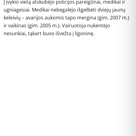
Į įvykio vietą atskubėjo policijos pareigūnai, medikai ir
ugniagesiai. Medikai nebegalėjo išgelbėti dviejų jaunų
keleivių – avarijos aukomis tapo mergina (gim. 2007 m.)
ir vaikinas (gim. 2005 m.). Vairuotoja nukentėjo
nesunkiai, tąkart buvo išvežta į ligoninę.
REKLAMA