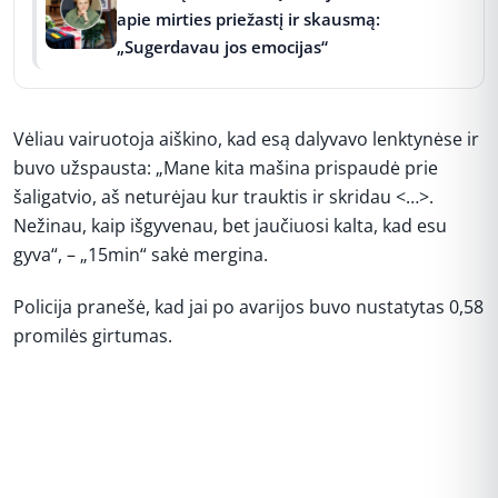
apie mirties priežastį ir skausmą:
„Sugerdavau jos emocijas“
Vėliau vairuotoja aiškino, kad esą dalyvavo lenktynėse ir
buvo užspausta: „Mane kita mašina prispaudė prie
šaligatvio, aš neturėjau kur trauktis ir skridau <…>.
Nežinau, kaip išgyvenau, bet jaučiuosi kalta, kad esu
gyva“, – „15min“ sakė mergina.
Policija pranešė, kad jai po avarijos buvo nustatytas 0,58
promilės girtumas.
REKLAMA