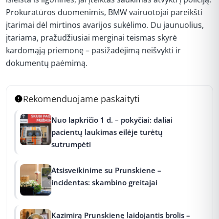
Prokuratūros duomenimis, BMW vairuotojai pareikšti
įtarimai dėl mirtinos avarijos sukėlimo. Du jaunuolius,
įtariama, pražudžiusiai merginai teismas skyrė
kardomąją priemonę – pasižadėjimą neišvykti ir
dokumentų paėmimą.
Rekomenduojame paskaityti
Nuo lapkričio 1 d. – pokyčiai: daliai
pacientų laukimas eilėje turėtų
sutrumpėti
Atsisveikinime su Prunskiene –
incidentas: skambino greitajai
Kazimirą Prunskienę laidojantis brolis –