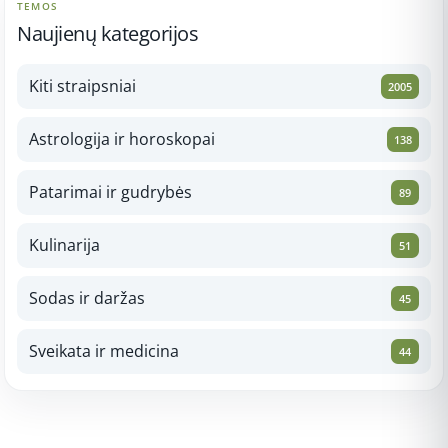
TEMOS
Naujienų kategorijos
Kiti straipsniai
2005
Astrologija ir horoskopai
138
Patarimai ir gudrybės
89
Kulinarija
51
Sodas ir daržas
45
Sveikata ir medicina
44