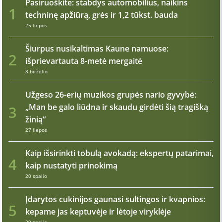
Pasiruoškite: stabdys automobilius, naikins
1
techninę apžiūrą, grės ir 1,2 tūkst. bauda
25 liepos
Šiurpus nusikaltimas Kaune namuose:
2
išprievartauta 8-metė mergaitė
8 birželio
Užgeso 26-erių muzikos grupės nario gyvybė:
„Man be galo liūdna ir skaudu girdėti šią tragišką
3
žinią“
27 liepos
Kaip išsirinkti tobulą avokadą: ekspertų patarimai,
4
kaip nustatyti prinokimą
20 spalio
Įdarytos cukinijos gaunasi sultingos ir kvapnios:
5
kepame jas keptuvėje ir lėtoje viryklėje
20 spalio