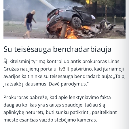
Su teisėsauga bendradarbiauja
Šį ikiteisminį tyrimą kontroliuojantis prokuroras Linas
Gružas naujienų portalui
tv3.lt
patvirtino, kad įtariamoji
avarijos kaltininkė su teisėsauga bendradarbiauja: „Taip,
ji atsakė į klausimus. Davė parodymus.“
Prokuroras pabrėžė, kad apie lenktyniavimo faktą
daugiau kol kas yra skaitęs spaudoje, tačiau šią
aplinkybę neturėtų būti sunku patikrinti, pasitelkiant
mieste esančias vaizdo stebėjimo kameras.