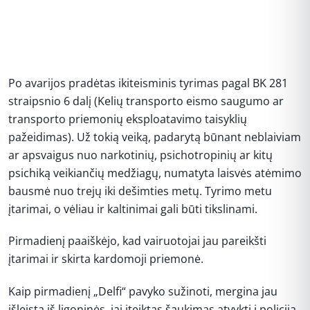
Po avarijos pradėtas ikiteisminis tyrimas pagal BK 281
straipsnio 6 dalį (Kelių transporto eismo saugumo ar
transporto priemonių eksploatavimo taisyklių
pažeidimas). Už tokią veiką, padarytą būnant neblaiviam
ar apsvaigus nuo narkotinių, psichotropinių ar kitų
psichiką veikiančių medžiagų, numatyta laisvės atėmimo
bausmė nuo trejų iki dešimties metų. Tyrimo metu
įtarimai, o vėliau ir kaltinimai gali būti tikslinami.
Pirmadienį paaiškėjo, kad vairuotojai jau pareikšti
įtarimai ir skirta kardomoji priemonė.
Kaip pirmadienį „Delfi“ pavyko sužinoti, mergina jau
išleista iš ligoninės, jai įteiktas šaukimas atvykti į policiją.