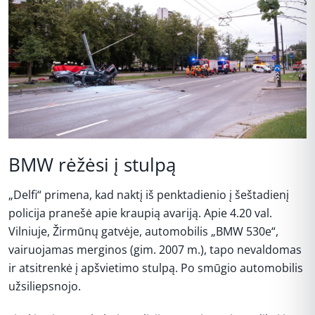
BMW rėžėsi į stulpą
„Delfi“ primena, kad naktį iš penktadienio į šeštadienį
policija pranešė apie kraupią avariją. Apie 4.20 val.
Vilniuje, Žirmūnų gatvėje, automobilis „BMW 530e“,
vairuojamas merginos (gim. 2007 m.), tapo nevaldomas
ir atsitrenkė į apšvietimo stulpą. Po smūgio automobilis
užsiliepsnojo.