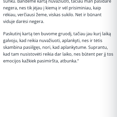
sunku. Bandėme kartą nuvažiuoti, tačiau man pasidarė
negera, nes tik įėjau į kiemą ir vėl prisiminiau, kaip
rėkiau, verčiausi žeme, viskas sukilo. Net ir būnant
viduje darėsi negera.
Paskutinį kartą ten buvome gruodį, tačiau jau kurį laiką
galvoju, kad reikia nuvažiuoti, aplankyti, nes ir tėtis
skambina pasiilgęs, nori, kad aplankytume. Suprantu,
kad tam nusistovėti reikia dar laiko, nes būtent per jį tos
emocijos kažkiek pasimiršta, atbunka.“
REKLAMA