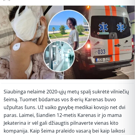
Siaubinga nelaimė 2020-ųjų metų spalį sukrėtė vilniečių
šeimą. Tuomet būdamas vos 8-erių Karenas buvo
užpultas šuns. Už vaiko gyvybę medikai kovojo net dvi
paras. Laimei, šiandien 12-metis Karenas ir jo mama
Jekaterina ir vėl gali džiaugtis pilnaverte vienas kito
kompanija. Kaip šeima praleido vasarą bei kaip laikosi