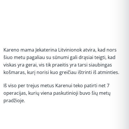
Kareno mama Jekaterina Litvinionok atvira, kad nors
šiuo metu pagaliau su sūnumi gali drąsiai teigti, kad
viskas yra gerai, vis tik praeitis yra tarsi siaubingas
košmaras, kurį norisi kuo greičiau ištrinti iš atminties.
Iš viso per trejus metus Karenui teko patirti net 7
operacijas, kurių viena paskutinioji buvo šių metų
pradžioje.
REKLAMA