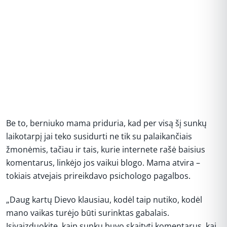
Be to, berniuko mama priduria, kad per visą šį sunkų
laikotarpį jai teko susidurti ne tik su palaikančiais
žmonėmis, tačiau ir tais, kurie internete rašė baisius
komentarus, linkėjo jos vaikui blogo. Mama atvira –
tokiais atvejais prireikdavo psichologo pagalbos.
„Daug kartų Dievo klausiau, kodėl taip nutiko, kodėl
mano vaikas turėjo būti surinktas gabalais.
Įsivaizduokite, kaip sunku buvo skaityti komentarus, kai