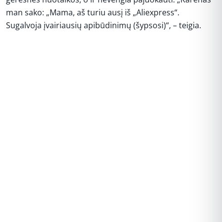
man sako: „Mama, aš turiu ausį iš „Aliexpress“.
Sugalvoja įvairiausių apibūdinimų (šypsosi)“, – teigia.
REKLAMA