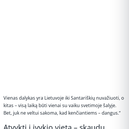
Vienas dalykas yra Lietuvoje iki Santariškių nuvažiuoti, o
kitas – visą laiką būti vienai su vaiku svetimoje šalyje.
Bet, juk ne veltui sakoma, kad kenčiantiems – dangus.“
Atvykti į įvykio vietą – skaudu