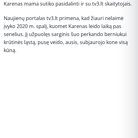
Karenas mama sutiko pasidalinti ir su tv3.lt skaitytojais.
Naujienų portalas tv3.lt primena, kad žiauri nelaimė
įvyko 2020 m. spalį, kuomet Karenas leido laiką pas
senelius. Jį užpuolęs sarginis šuo perkando berniukui
krūtinės ląstą, pusę veido, ausis, subjaurojo kone visą
kūną.
REKLAMA