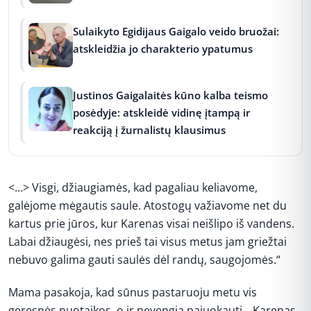
Sulaikyto Egidijaus Gaigalo veido bruožai:
atskleidžia jo charakterio ypatumus
Justinos Gaigalaitės kūno kalba teismo
posėdyje: atskleidė vidinę įtampą ir
reakciją į žurnalistų klausimus
<…> Visgi, džiaugiamės, kad pagaliau keliavome,
galėjome mėgautis saule. Atostogų važiavome net du
kartus prie jūros, kur Karenas visai neišlipo iš vandens.
Labai džiaugėsi, nes prieš tai visus metus jam griežtai
nebuvo galima gauti saulės dėl randų, saugojomės.“
Mama pasakoja, kad sūnus pastaruoju metu vis
geresnės nuotaikos, o ir nevengia pajuokauti. „Karenas