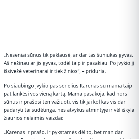
„Neseniai sūnus tik paklausė, ar dar tas šuniukas gyvas.
Aš nežinau ar jis gyvas, todėl taip ir pasakiau. Po įvykio jį
išsivežė veterinarai ir tiek žinios“, – priduria.
Po siaubingo įvykio pas senelius Karenas su mama taip
pat lankėsi vos vieną kartą. Mama pasakoja, kad nors
sūnus ir prašosi ten važiuoti, vis tik jai kol kas vis dar
padaryti tai sudėtinga, nes atvykus atmintyje ir vėl iškyla
žiaurios nelaimės vaizdai:
„Karenas ir prašo, ir pykstamės dėl to, bet man dar