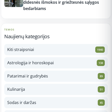
didesnės išmokos ir griežtesnės sąlygos
bedarbiams
TEMOS
Naujienų kategorijos
Kiti straipsniai
1940
Astrologija ir horoskopai
138
Patarimai ir gudrybės
89
Kulinarija
51
Sodas ir daržas
45