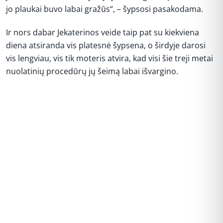
jo plaukai buvo labai gražūs“, – šypsosi pasakodama.
Ir nors dabar Jekaterinos veide taip pat su kiekviena
diena atsiranda vis platesnė šypsena, o širdyje darosi
vis lengviau, vis tik moteris atvira, kad visi šie treji metai
nuolatinių procedūrų jų šeimą labai išvargino.
REKLAMA