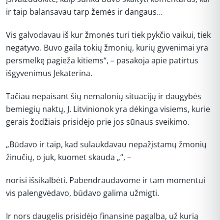
ir taip balansavau tarp žemės ir dangaus…
Vis galvodavau iš kur žmonės turi tiek pykčio vaikui, tiek
negatyvo. Buvo gaila tokių žmonių, kurių gyvenimai yra
persmelkę pagieža kitiems“, – pasakoja apie patirtus
išgyvenimus Jekaterina.
Tačiau nepaisant šių nemalonių situacijų ir daugybės
bemiegių naktų, J. Litvinionok yra dėkinga visiems, kurie
gerais žodžiais prisidėjo prie jos sūnaus sveikimo.
„Būdavo ir taip, kad sulaukdavau nepažįstamų žmonių
žinučių, o juk, kuomet skauda „“, –
norisi išsikalbėti. Pabendraudavome ir tam momentui
vis palengvėdavo, būdavo galima užmigti.
Ir nors daugelis prisidėjo finansine pagalba, už kurią