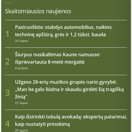
TOP
Skaitomiausios naujienos
Pasiruoškite: stabdys automobilius, naikins
1
techninę apžiūrą, grės ir 1,2 tūkst. bauda
25 liepos
Šiurpus nusikaltimas Kaune namuose:
2
išprievartauta 8-metė mergaitė
8 birželio
Užgeso 26-erių muzikos grupės nario gyvybė:
„Man be galo liūdna ir skaudu girdėti šią tragišką
3
žinią“
27 liepos
Kaip išsirinkti tobulą avokadą: ekspertų patarimai,
4
kaip nustatyti prinokimą
20 spalio