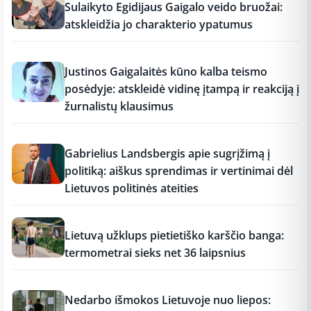
Sulaikyto Egidijaus Gaigalo veido bruožai:
atskleidžia jo charakterio ypatumus
17:18
Justinos Gaigalaitės kūno kalba teismo
posėdyje: atskleidė vidinę įtampą ir reakciją į
žurnalistų klausimus
17:18
Gabrielius Landsbergis apie sugrįžimą į
politiką: aiškus sprendimas ir vertinimai dėl
Lietuvos politinės ateities
17:17
Lietuvą užklups pietietiško karščio banga:
termometrai sieks net 36 laipsnius
17:16
Nedarbo išmokos Lietuvoje nuo liepos: