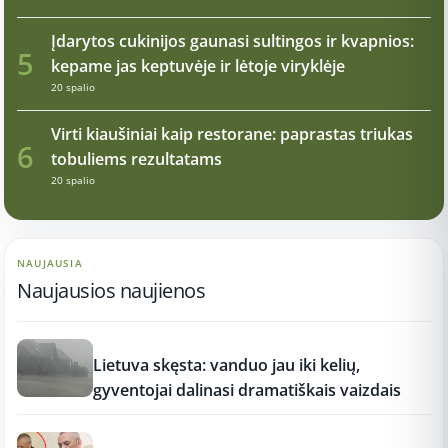
Įdarytos cukinijos gaunasi sultingos ir kvapnios:
5
kepame jas keptuvėje ir lėtoje viryklėje
20 spalio
Virti kiaušiniai kaip restorane: paprastas triukas
6
tobuliems rezultatams
20 spalio
NAUJAUSIA
Naujausios naujienos
17:21
Lietuva skęsta: vanduo jau iki kelių,
gyventojai dalinasi dramatiškais vaizdais
17:19