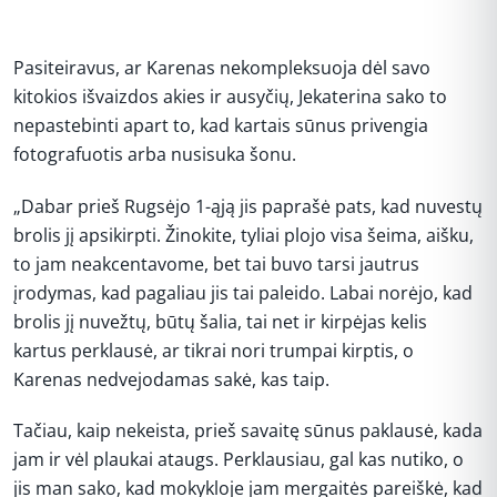
Pasiteiravus, ar Karenas nekompleksuoja dėl savo
kitokios išvaizdos akies ir ausyčių, Jekaterina sako to
nepastebinti apart to, kad kartais sūnus privengia
fotografuotis arba nusisuka šonu.
„Dabar prieš Rugsėjo 1-ąją jis paprašė pats, kad nuvestų
brolis jį apsikirpti. Žinokite, tyliai plojo visa šeima, aišku,
to jam neakcentavome, bet tai buvo tarsi jautrus
įrodymas, kad pagaliau jis tai paleido. Labai norėjo, kad
brolis jį nuvežtų, būtų šalia, tai net ir kirpėjas kelis
kartus perklausė, ar tikrai nori trumpai kirptis, o
Karenas nedvejodamas sakė, kas taip.
Tačiau, kaip nekeista, prieš savaitę sūnus paklausė, kada
jam ir vėl plaukai ataugs. Perklausiau, gal kas nutiko, o
jis man sako, kad mokykloje jam mergaitės pareiškė, kad