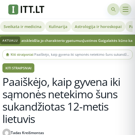
Sveikata ir medicina
Kulinarija
Astrologija ir horoskopai
Pat
: atskleidžia jo charakterio ypatumus
Justinos Gaigalaitės kūno kalba teismo posė
AKTUALU
Skip
/
Kiti straipsniai
/
Paaiškėjo, kaip gyvena iki sąmonės netekimo šuns sukandžiotas 12-metis lietuvis
to
content
KITI STRAIPSNIAI
Paaiškėjo, kaip gyvena iki
sąmonės netekimo šuns
sukandžiotas 12-metis
lietuvis
Tadas Kreišmontas
Publikuota 2026-05-29 22:21