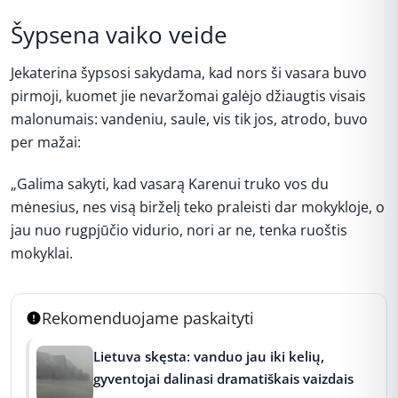
Šypsena vaiko veide
Jekaterina šypsosi sakydama, kad nors ši vasara buvo
pirmoji, kuomet jie nevaržomai galėjo džiaugtis visais
malonumais: vandeniu, saule, vis tik jos, atrodo, buvo
per mažai:
„Galima sakyti, kad vasarą Karenui truko vos du
mėnesius, nes visą birželį teko praleisti dar mokykloje, o
jau nuo rugpjūčio vidurio, nori ar ne, tenka ruoštis
mokyklai.
Rekomenduojame paskaityti
Lietuva skęsta: vanduo jau iki kelių,
gyventojai dalinasi dramatiškais vaizdais