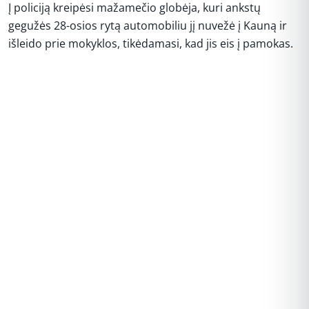
Į policiją kreipėsi mažamečio globėja, kuri ankstų
gegužės 28-osios rytą automobiliu jį nuvežė į Kauną ir
išleido prie mokyklos, tikėdamasi, kad jis eis į pamokas.
REKLAMA