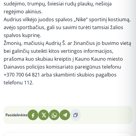
sudėjimo, trumpų, šviesiai rudų plaukų, nešioja
regėjimo akinius.
Audrius vilkėjo juodos spalvos „Nike“ sportinį kostiumą,
avėjo sportbačius, gali su savimi turėti tamsiai žalios
spalvos kuprinę.
Žmonių, mačiusių Audrių Š. ar žinančius jo buvimo vietą
bei galinčių suteikti kitos vertingos informacijos,
prašoma kuo skubiau kreiptis į Kauno Kauno miesto
Dainavos policijos komisariato pareigūnus telefonu
+370 700 64 821 arba skambinti skubios pagalbos
telefonu 112.
Peržiūros: 7
Pasidalinkite