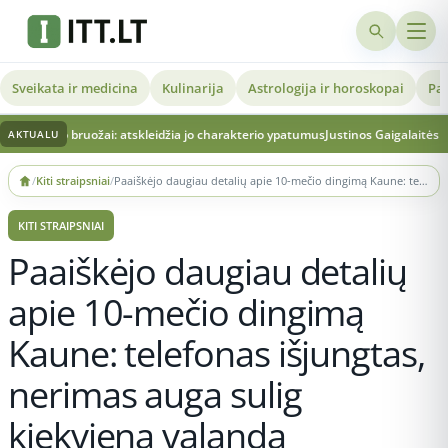
Sveikata ir medicina
Kulinarija
Astrologija ir horoskopai
Pat
ruožai: atskleidžia jo charakterio ypatumus
Justinos Gaigalaitės kūno kalba teis
AKTUALU
Skip
/
Kiti straipsniai
/
Paaiškėjo daugiau detalių apie 10-mečio dingimą Kaune: telefonas išjungtas, nerimas auga sulig kiekviena valanda
to
content
KITI STRAIPSNIAI
Paaiškėjo daugiau detalių
apie 10-mečio dingimą
Kaune: telefonas išjungtas,
nerimas auga sulig
kiekviena valanda