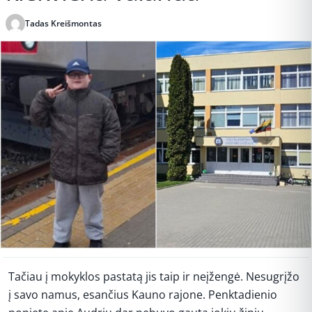
Tadas Kreišmontas
Publikuota 2026-05-29 22:18
Tačiau į mokyklos pastatą jis taip ir neįžengė. Nesugrįžo
į savo namus, esančius Kauno rajone. Penktadienio