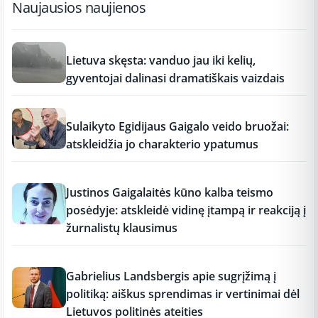
Naujausios naujienos
17:21
Lietuva skęsta: vanduo jau iki kelių,
gyventojai dalinasi dramatiškais vaizdais
17:19
Sulaikyto Egidijaus Gaigalo veido bruožai:
atskleidžia jo charakterio ypatumus
17:18
Justinos Gaigalaitės kūno kalba teismo
posėdyje: atskleidė vidinę įtampą ir reakciją į
žurnalistų klausimus
17:18
Gabrielius Landsbergis apie sugrįžimą į
politiką: aiškus sprendimas ir vertinimai dėl
Lietuvos politinės ateities