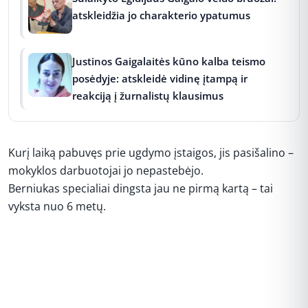
atskleidžia jo charakterio ypatumus
Justinos Gaigalaitės kūno kalba teismo
posėdyje: atskleidė vidinę įtampą ir
reakciją į žurnalistų klausimus
Kurį laiką pabuvęs prie ugdymo įstaigos, jis pasišalino –
mokyklos darbuotojai jo nepastebėjo.
Berniukas specialiai dingsta jau ne pirmą kartą – tai
vyksta nuo 6 metų.
REKLAMA