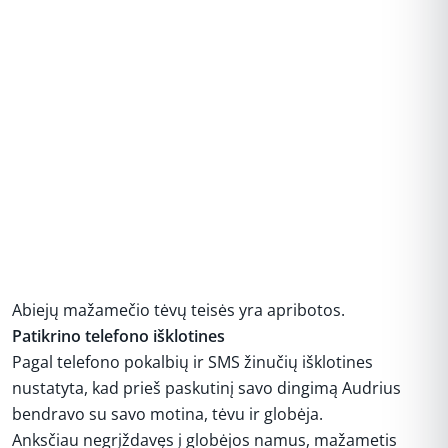
Abiejų mažamečio tėvų teisės yra apribotos.
Patikrino telefono išklotines
Pagal telefono pokalbių ir SMS žinučių išklotines
nustatyta, kad prieš paskutinį savo dingimą Audrius
bendravo su savo motina, tėvu ir globėja.
Anksčiau negrįždavęs į globėjos namus, mažametis