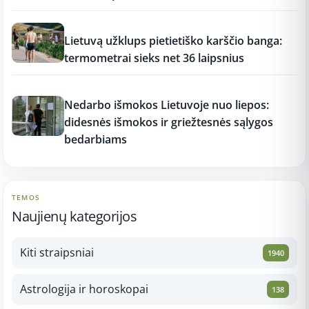
17:17
Lietuvą užklups pietietiško karščio banga:
termometrai sieks net 36 laipsnius
17:16
Nedarbo išmokos Lietuvoje nuo liepos:
didesnės išmokos ir griežtesnės sąlygos
bedarbiams
TEMOS
Naujienų kategorijos
Kiti straipsniai
1940
Astrologija ir horoskopai
138