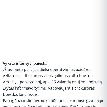
Vyksta intensyvi paieška
„Šiuo metu policija atlieka operatyvinius paieškos
veiksmus – tikrinamos visos galimos vaiko buvimo
vietos“, – penktadienį, apie 16 valandą naujienų portalą
Lrytas
informavo tyrimui vadovaujantis prokuroras
Deividas Jančinskas.
Pareigūnai ieško berniuko būstuose, kuriuose gyvena jo
aplinkos rato žmonės, kitose vietose. Peržiūrimos ir