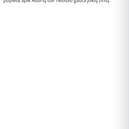
popietę apie Audrių dar nebuvo gauta jokių žinių.
REKLAMA