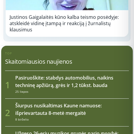
Justinos Gaigalaitės kūno kalba teismo posėdyje:
atskleidė vidinę įtampą ir reakciją į žurnalistų
klausimus
TOP
Skaitomiausios naujienos
Pasiruoškite: stabdys automobilius, naikins
1
techninę apžiūrą, grės ir 1,2 tūkst. bauda
25 liepos
Šiurpus nusikaltimas Kaune namuose:
2
išprievartauta 8-metė mergaitė
8 birželio
Užgeso 26-erių muzikos grupės nario gyvybė: