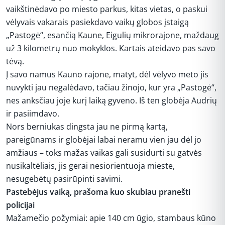
vaikštinėdavo po miesto parkus, kitas vietas, o paskui
vėlyvais vakarais pasiekdavo vaikų globos įstaigą
„Pastogė“, esančią Kaune, Eigulių mikrorajone, maždaug
už 3 kilometrų nuo mokyklos. Kartais ateidavo pas savo
tėvą.
Į savo namus Kauno rajone, matyt, dėl vėlyvo meto jis
nuvykti jau negalėdavo, tačiau žinojo, kur yra „Pastogė“,
nes anksčiau joje kurį laiką gyveno. Iš ten globėja Audrių
ir pasiimdavo.
Nors berniukas dingsta jau ne pirmą kartą,
pareigūnams ir globėjai labai neramu vien jau dėl jo
amžiaus – toks mažas vaikas gali susidurti su gatvės
nusikaltėliais, jis gerai nesiorientuoja mieste,
nesugebėtų pasirūpinti savimi.
Pastebėjus vaiką, prašoma kuo skubiau pranešti
policijai
Mažamečio požymiai: apie 140 cm ūgio, stambaus kūno