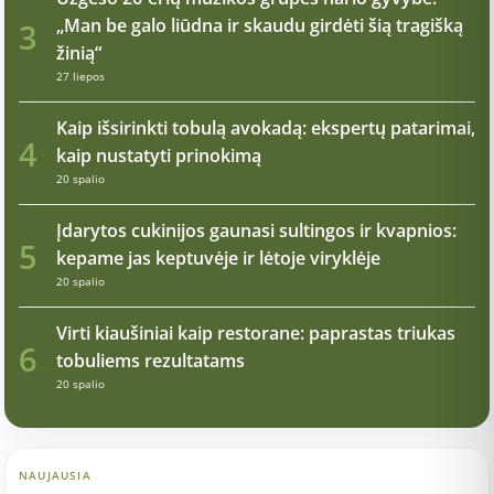
„Man be galo liūdna ir skaudu girdėti šią tragišką
3
žinią“
27 liepos
Kaip išsirinkti tobulą avokadą: ekspertų patarimai,
4
kaip nustatyti prinokimą
20 spalio
Įdarytos cukinijos gaunasi sultingos ir kvapnios:
5
kepame jas keptuvėje ir lėtoje viryklėje
20 spalio
Virti kiaušiniai kaip restorane: paprastas triukas
6
tobuliems rezultatams
20 spalio
NAUJAUSIA