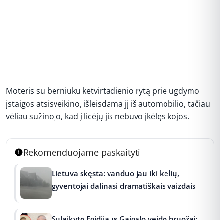
Moteris su berniuku ketvirtadienio rytą prie ugdymo
įstaigos atsisveikino, išleisdama jį iš automobilio, tačiau
vėliau sužinojo, kad į licėjų jis nebuvo įkėlęs kojos.
Rekomenduojame paskaityti
Lietuva skęsta: vanduo jau iki kelių,
gyventojai dalinasi dramatiškais vaizdais
Sulaikyto Egidijaus Gaigalo veido bruožai: