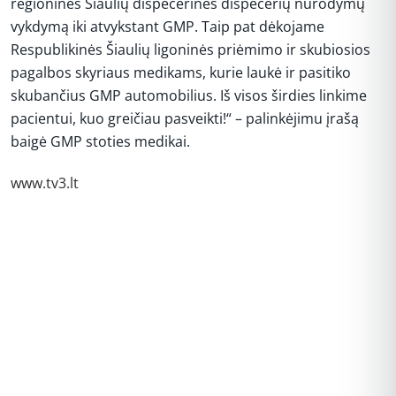
regioninės Šiaulių dispečerinės dispečerių nurodymų
vykdymą iki atvykstant GMP. Taip pat dėkojame
Respublikinės Šiaulių ligoninės priėmimo ir skubiosios
pagalbos skyriaus medikams, kurie laukė ir pasitiko
skubančius GMP automobilius. Iš visos širdies linkime
pacientui, kuo greičiau pasveikti!“ – palinkėjimu įrašą
baigė GMP stoties medikai.
www.tv3.lt
REKLAMA