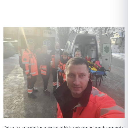
Dėka to, pacientui pavyko atlikti reikiamas medikamentų