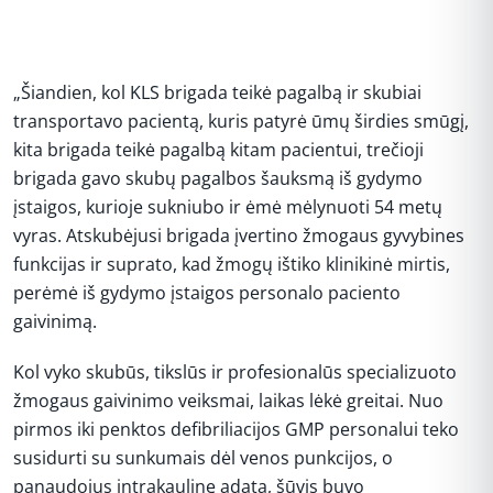
„Šiandien, kol KLS brigada teikė pagalbą ir skubiai
transportavo pacientą, kuris patyrė ūmų širdies smūgį,
kita brigada teikė pagalbą kitam pacientui, trečioji
brigada gavo skubų pagalbos šauksmą iš gydymo
įstaigos, kurioje sukniubo ir ėmė mėlynuoti 54 metų
vyras. Atskubėjusi brigada įvertino žmogaus gyvybines
funkcijas ir suprato, kad žmogų ištiko klinikinė mirtis,
perėmė iš gydymo įstaigos personalo paciento
gaivinimą.
Kol vyko skubūs, tikslūs ir profesionalūs specializuoto
žmogaus gaivinimo veiksmai, laikas lėkė greitai. Nuo
pirmos iki penktos defibriliacijos GMP personalui teko
susidurti su sunkumais dėl venos punkcijos, o
panaudojus intrakaulinę adatą, šūvis buvo