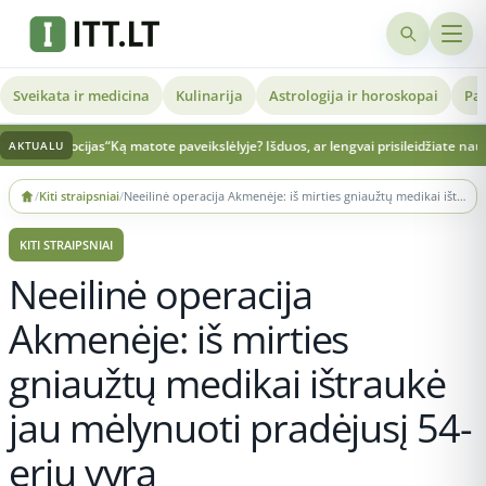
Sveikata ir medicina
Kulinarija
Astrologija ir horoskopai
Pat
cijas“
Ką matote paveikslėlyje? Išduos, ar lengvai prisileidžiate naujus žmones
AKTUALU
Skip
/
Kiti straipsniai
/
Neeilinė operacija Akmenėje: iš mirties gniaužtų medikai ištraukė jau mėlynuoti pradėjusį 54-erių vyrą
to
content
KITI STRAIPSNIAI
Neeilinė operacija
Akmenėje: iš mirties
gniaužtų medikai ištraukė
jau mėlynuoti pradėjusį 54-
erių vyrą