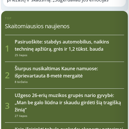
TOP
Skaitomiausios naujienos
Pasiruoškite: stabdys automobilius, naikins
1
techninę apžiūrą, grės ir 1,2 tūkst. bauda
25 liepos
Šiurpus nusikaltimas Kaune namuose:
2
išprievartauta 8-metė mergaitė
8 birželio
Užgeso 26-erių muzikos grupės nario gyvybė:
„Man be galo liūdna ir skaudu girdėti šią tragišką
3
žinią“
27 liepos