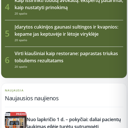
Kaip išsirinkti tobulą avokadą: ekspertų patarimai,
4
kaip nustatyti prinokimą
20 spalio
Įdarytos cukinijos gaunasi sultingos ir kvapnios:
5
kepame jas keptuvėje ir lėtoje viryklėje
20 spalio
Virti kiaušiniai kaip restorane: paprastas triukas
6
tobuliems rezultatams
20 spalio
NAUJAUSIA
Naujausios naujienos
12:37
Nuo lapkričio 1 d. – pokyčiai: daliai pacientų
laukimas eilėje turėtų sutrumpėti