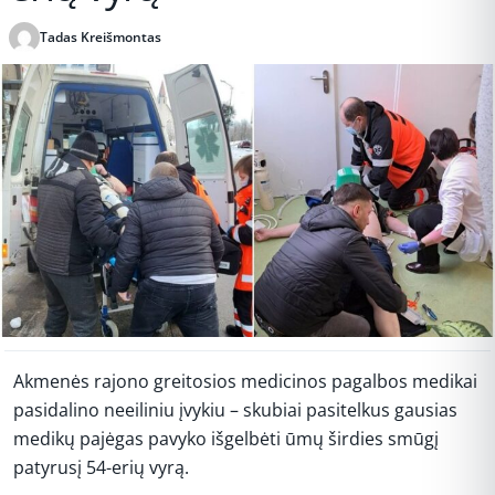
Tadas Kreišmontas
Publikuota 2026-05-28 13:21
Akmenės rajono greitosios medicinos pagalbos medikai
pasidalino neeiliniu įvykiu – skubiai pasitelkus gausias
medikų pajėgas pavyko išgelbėti ūmų širdies smūgį
patyrusį 54-erių vyrą.