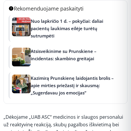
Rekomenduojame paskaityti
Nuo lapkričio 1 d. – pokyčiai: daliai
pacientų laukimas eilėje turėtų
sutrumpėti
Atsisveikinime su Prunskiene –
incidentas: skambino greitajai
Kazimirą Prunskienę laidojantis brolis –
apie mirties priežastį ir skausmą:
„Sugerdavau jos emocijas“
„Dėkojame „UAB ASC“ medicinos ir slaugos personalui
už reaktyvinę reakciją, skubų pagalbos iškvietimą bei