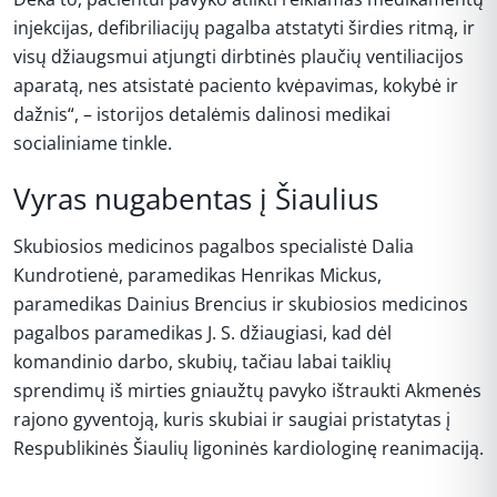
injekcijas, defibriliacijų pagalba atstatyti širdies ritmą, ir
visų džiaugsmui atjungti dirbtinės plaučių ventiliacijos
aparatą, nes atsistatė paciento kvėpavimas, kokybė ir
dažnis“, – istorijos detalėmis dalinosi medikai
socialiniame tinkle.
Vyras nugabentas į Šiaulius
Skubiosios medicinos pagalbos specialistė Dalia
Kundrotienė, paramedikas Henrikas Mickus,
paramedikas Dainius Brencius ir skubiosios medicinos
pagalbos paramedikas J. S. džiaugiasi, kad dėl
komandinio darbo, skubių, tačiau labai taiklių
sprendimų iš mirties gniaužtų pavyko ištraukti Akmenės
rajono gyventoją, kuris skubiai ir saugiai pristatytas į
Respublikinės Šiaulių ligoninės kardiologinę reanimaciją.