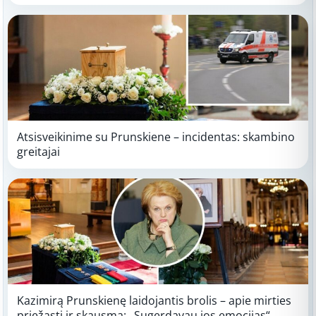
Atsisveikinime su Prunskiene – incidentas: skambino
greitajai
Kazimirą Prunskienę laidojantis brolis – apie mirties
priežastį ir skausmą: „Sugerdavau jos emocijas“