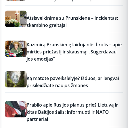
12:37
Atsisveikinime su Prunskiene – incidentas:
skambino greitajai
12:37
Kazimirą Prunskienę laidojantis brolis – apie
mirties priežastį ir skausmą: „Sugerdavau
jos emocijas“
12:37
Ką matote paveikslėlyje? Išduos, ar lengvai
prisileidžiate naujus žmones
12:37
Prabilo apie Rusijos planus prieš Lietuvą ir
kitas Baltijos šalis: informuoti ir NATO
partneriai