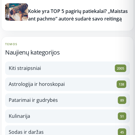
12:37
Kokie yra TOP 5 pagirių patiekalai? „Maistas
ant pachmo“ autorė sudarė savo reitingą
TEMOS
Naujienų kategorijos
Kiti straipsniai
2005
Astrologija ir horoskopai
138
Patarimai ir gudrybės
89
Kulinarija
51
Sodas ir daržas
45