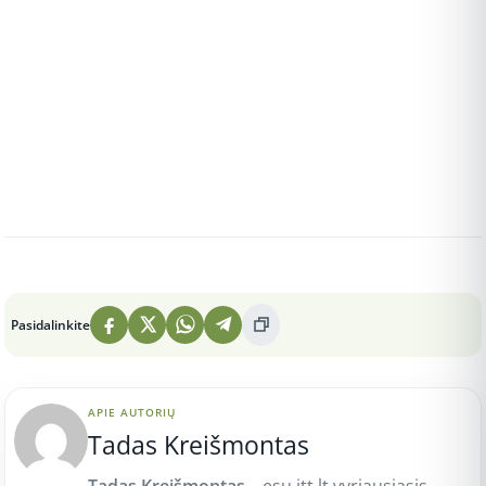
Peržiūros: 6
Pasidalinkite
APIE AUTORIŲ
Tadas Kreišmontas
Tadas Kreišmontas
– esu itt.lt vyriausiasis