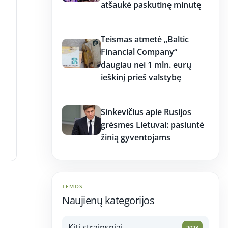
atšaukė paskutinę minutę
12:36
Teismas atmetė „Baltic
Financial Company“
daugiau nei 1 mln. eurų
ieškinį prieš valstybę
12:36
Sinkevičius apie Rusijos
grėsmes Lietuvai: pasiuntė
žinią gyventojams
TEMOS
Naujienų kategorijos
Kiti straipsniai
2023