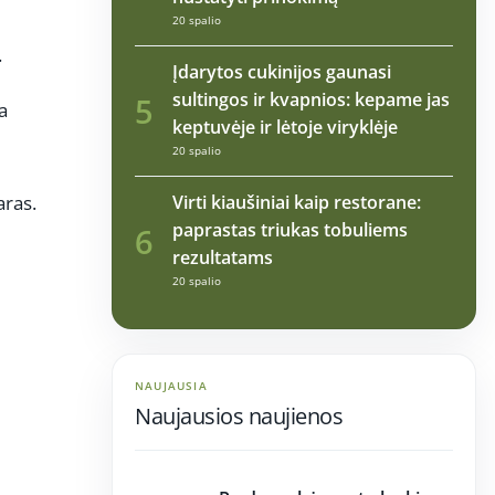
20 spalio
.
Įdarytos cukinijos gaunasi
sultingos ir kvapnios: kepame jas
5
a
keptuvėje ir lėtoje viryklėje
20 spalio
aras.
Virti kiaušiniai kaip restorane:
paprastas triukas tobuliems
6
rezultatams
20 spalio
NAUJAUSIA
Naujausios naujienos
12:36