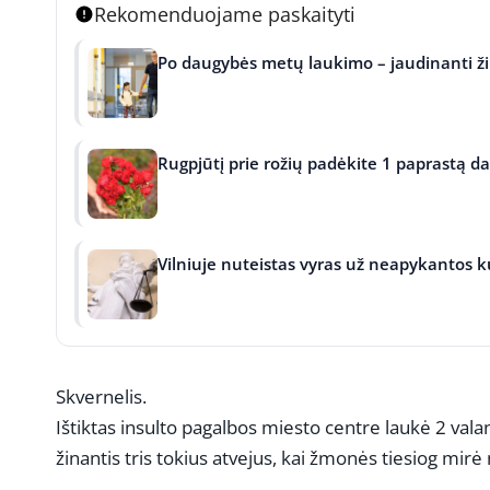
Rekomenduojame paskaityti
Po daugybės metų laukimo – jaudinanti žin
Rugpjūtį prie rožių padėkite 1 paprastą da
Vilniuje nuteistas vyras už neapykantos ku
Skvernelis.
Ištiktas insulto pagalbos miesto centre laukė 2 val
žinantis tris tokius atvejus, kai žmonės tiesiog mir