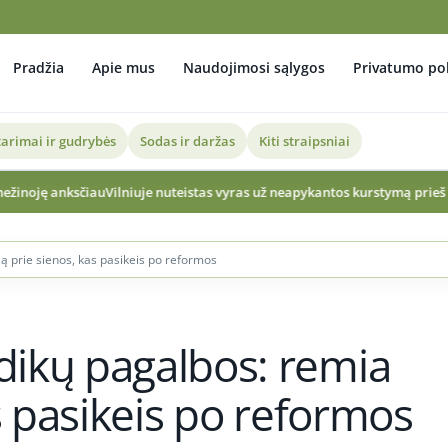
Pradžia
Apie mus
Naudojimosi sąlygos
Privatumo pol
arimai ir gudrybės
Sodas ir daržas
Kiti straipsniai
ilniuje nuteistas vyras už neapykantos kurstymą prieš lietuvius ir ukrain
ą prie sienos, kas pasikeis po reformos
dikų pagalbos: remia
as pasikeis po reformos