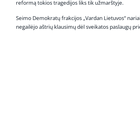
reformą tokios tragedijos liks tik užmarštyje.
Seimo Demokratų frakcijos „Vardan Lietuvos“ nariai 
negailėjo aštrių klausimų dėl sveikatos paslaugų p