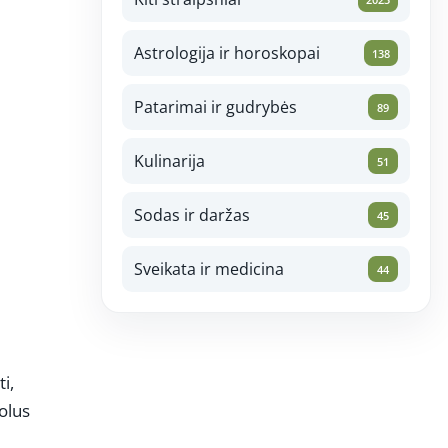
Astrologija ir horoskopai
138
Patarimai ir gudrybės
89
Kulinarija
51
Sodas ir daržas
45
Sveikata ir medicina
44
i,
olus