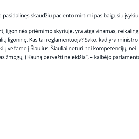
 pasidalinęs skaudžiu paciento mirtimi pasibaigusiu įvykiu
rtį ligoninės priėmimo skyriuje, yra atgaivinamas, reikaling
ulių ligoninę. Kas tai reglamentuoja? Sako, kad yra ministro
ių vežame į Šiaulius. Šiauliai neturi nei kompetencijų, nei
ras žmogų, į Kauną pervežti neleidžia“, – kalbėjo parlament
REKLAMA