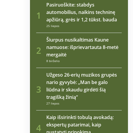
Pasiruoškite: stabdys
automobilius, naikins techninę
1
apžiūrą, grės ir 1,2 tūkst. bauda
25 liepos
Šiurpus nusikaltimas Kaune
namuose: išprievartauta 8-metė
2
mergaitė
8 birželio
Užgeso 26-erių muzikos grupės
nario gyvybė: „Man be galo
3
liūdna ir skaudu girdėti šią
tragišką žinią“
27 liepos
Kaip išsirinkti tobulą avokadą:
ekspertų patarimai, kaip
4
nustatyti prinokimą