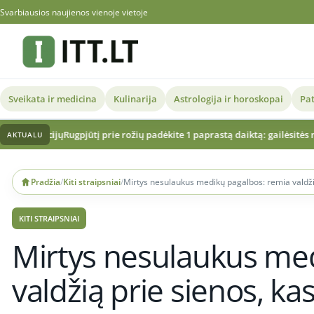
Svarbiausios naujienos vienoje vietoje
Sveikata ir medicina
Kulinarija
Astrologija ir horoskopai
Pat
pjūtį prie rožių padėkite 1 paprastą daiktą: gailėsitės nežinoję anksčiau
V
AKTUALU
Skip
to
Pradžia
/
Kiti straipsniai
/
Mirtys nesulaukus medikų pagalbos: remia valdži
content
KITI STRAIPSNIAI
Mirtys nesulaukus me
valdžią prie sienos, k