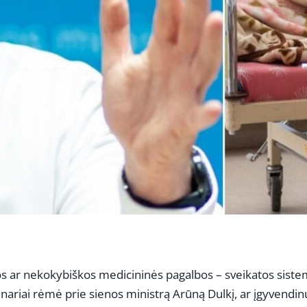
ktos ar nekokybiškos medicininės pagalbos – sveikatos sist
o nariai rėmė prie sienos ministrą Arūną Dulkį, ar įgyvendin