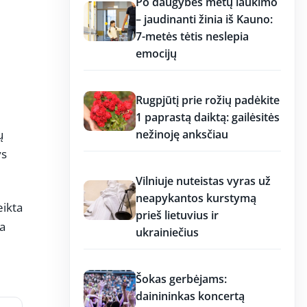
Po daugybės metų laukimo
– jaudinanti žinia iš Kauno:
7-metės tėtis neslepia
emocijų
12:36
Rugpjūtį prie rožių padėkite
1 paprastą daiktą: gailėsitės
nežinoję anksčiau
ų
ys
12:36
Vilniuje nuteistas vyras už
neapykantos kurstymą
eikta
prieš lietuvius ir
ta
ukrainiečius
12:36
Šokas gerbėjams:
dainininkas koncertą