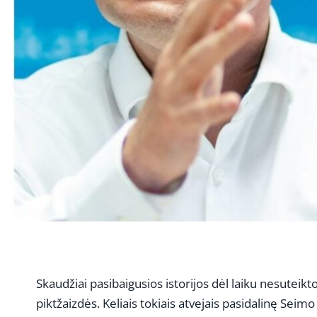
Skaudžiai pasibaigusios istorijos dėl laiku nesutei
piktžaizdės. Keliais tokiais atvejais pasidalinę Seim