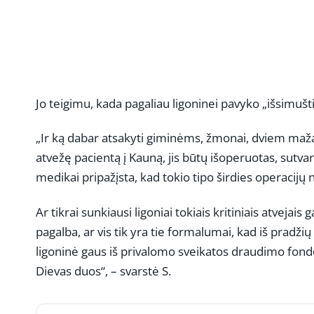
Jo teigimu, kada pagaliau ligoninei pavyko „išsimušti“
„Ir ką dabar atsakyti giminėms, žmonai, dviem maža
atvežę pacientą į Kauną, jis būtų išoperuotas, sutvar
medikai pripažįsta, kad tokio tipo širdies operacijų 
Ar tikrai sunkiausi ligoniai tokiais kritiniais atvejais
pagalba, ar vis tik yra tie formalumai, kad iš pradžių r
ligoninė gaus iš privalomo sveikatos draudimo fondo,
Dievas duos“, – svarstė S.