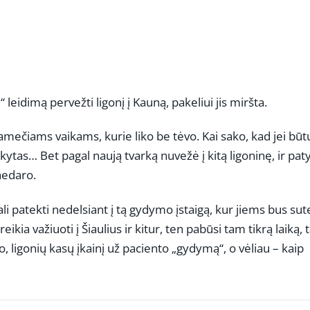
 leidimą pervežti ligonį į Kauną, pakeliui jis miršta.
mečiams vaikams, kurie liko be tėvo. Kai sako, kad jei būt
kytas… Bet pagal naują tvarką nuvežė į kitą ligoninę, ir pat
nedaro.
 gali patekti nedelsiant į tą gydymo įstaigą, kur jiems bus sut
eikia važiuoti į Šiaulius ir kitur, ten pabūsi tam tikrą laiką, 
 ligonių kasų įkainį už paciento „gydymą“, o vėliau – kaip