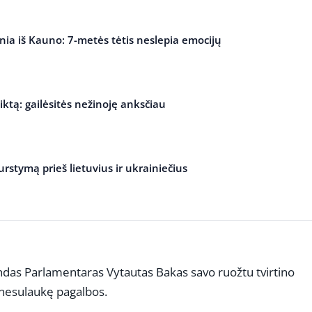
ia iš Kauno: 7-metės tėtis neslepia emocijų
iktą: gailėsitės nežinoję anksčiau
rstymą prieš lietuvius ir ukrainiečius
andas Parlamentaras Vytautas Bakas savo ruožtu tvirtino
ė nesulaukę pagalbos.