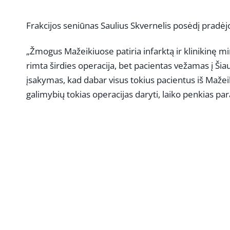
Frakcijos seniūnas Saulius Skvernelis posėdį pradėjo
„Žmogus Mažeikiuose patiria infarktą ir klinikinę mi
rimta širdies operacija, bet pacientas vežamas į Šia
įsakymas, kad dabar visus tokius pacientus iš Mažeik
galimybių tokias operacijas daryti, laiko penkias pa