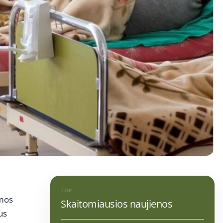
TOP
emos
Skaitomiausios naujienos
us