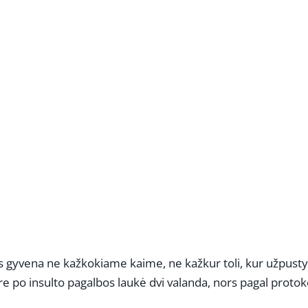
REKLAMA
is gyvena ne kažkokiame kaime, ne kažkur toli, kur užpustyt
re po insulto pagalbos laukė dvi valanda, nors pagal protok