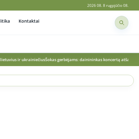
2026 08. 8 rugpjūčio 08.
itika
Kontaktai
iečius
Šokas gerbėjams: dainininkas koncertą atšaukė paskutinę minutę
T