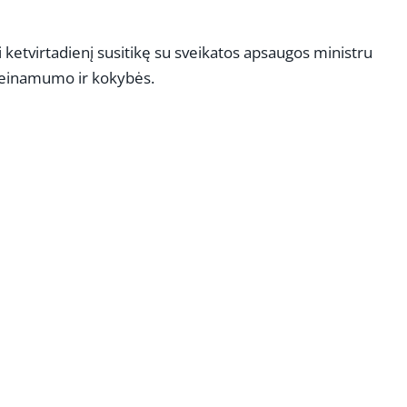
ketvirtadienį susitikę su sveikatos apsaugos ministru
rieinamumo ir kokybės.
REKLAMA