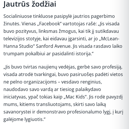
Jautrūs žodžiai
Socialiniuose tinkluose pasipylė jautrios pagerbimo
žinutės. Vienas „Facebook“ vartotojas rašė: „Jis visada
buvo pozityvus, linksmas žmogus, kai tik jį sutikdavau
televizijos stotyje, kai eidavau įgarsinti, ar jo „McLean-
Hanna Studio“ Sanford Avenue. Jis visada rasdavo laiko
trumpam pokalbiui ar pasidalinti istorija.“
„Jis buvo tvirtas naujienų vedėjas, gerbė savo profesiją,
visada atrodė tvarkingai, buvo pasiruošęs padėti vietos
ne pelno organizacijoms – vesdavo renginius,
naudodavo savo vardą ar tiesiog palaikydavo
iniciatyvas, ypač tokias kaip „Mac Kids“. Jis rodė pavyzdį
mums, kitiems transliuotojams, skirti savo laiką
savanorystei ir demonstravo profesionalumo lygį, į kurį
galėjome lygiuotis.“