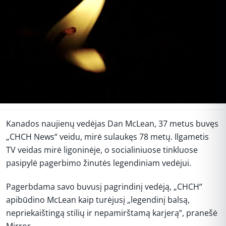
Kanados naujienų vedėjas Dan McLean, 37 metus buvęs
„CHCH News“ veidu, mirė sulaukęs 78 metų. Ilgametis
TV veidas mirė ligoninėje, o socialiniuose tinkluose
pasipylė pagerbimo žinutės legendiniam vedėjui.
Pagerbdama savo buvusį pagrindinį vedėją, „CHCH“
apibūdino McLean kaip turėjusį „legendinį balsą,
nepriekaištingą stilių ir nepamirštamą karjerą“, pranešė
Mirror.