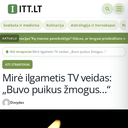
Sveikata ir medicina
Kulinarija
Astrologija ir horoskopai
Pat
s emocijas“
Ką matote paveikslėlyje? Išduos, ar lengvai prisileidžiate naujus žm
AKTUALU
Skip
/
Kiti straipsniai
/
Mirė ilgametis TV veidas: „Buvo puikus žmogus…“
to
content
KITI STRAIPSNIAI
Mirė ilgametis TV veidas:
„Buvo puikus žmogus…“
Dovydas
Publikuota 2026-06-08 09:52