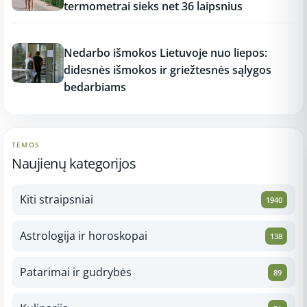
termometrai sieks net 36 laipsnius
17:16
Nedarbo išmokos Lietuvoje nuo liepos:
didesnės išmokos ir griežtesnės sąlygos
bedarbiams
TEMOS
Naujienų kategorijos
Kiti straipsniai
1940
Astrologija ir horoskopai
138
Patarimai ir gudrybės
89