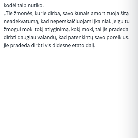
kodėl taip nutiko.
„Tie žmonės, kurie dirba, savo kūnais amortizuoja šitą
neadekvatumą, kad neperskaičiuojami įkainiai. Jeigu tu
žmogui moki tokį atlyginimą, kokį moki, tai jis pradeda
dirbti daugiau valandų, kad patenkintų savo poreikius.
Jie pradeda dirbti vis didesnę etato dalį.
REKLAMA