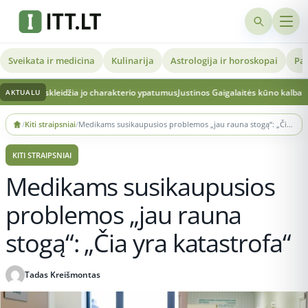
Sveikata ir medicina
Kulinarija
Astrologija ir horoskopai
Pat
leidžia jo charakterio ypatumus
Justinos Gaigalaitės kūno kalba teismo posėdyje:
AKTUALU
Skip
/
Kiti straipsniai
/
Medikams susikaupusios problemos „jau rauna stogą“: „Čia yra katastrofa“
to
content
KITI STRAIPSNIAI
Medikams susikaupusios
problemos „jau rauna
stogą“: „Čia yra katastrofa“
Tadas Kreišmontas
Publikuota 2026-05-29 22:22