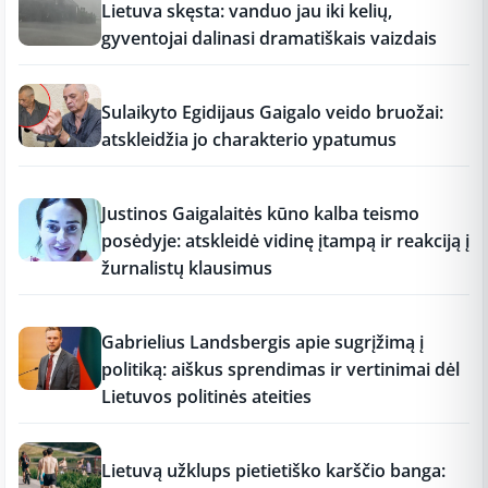
Lietuva skęsta: vanduo jau iki kelių,
gyventojai dalinasi dramatiškais vaizdais
17:19
Sulaikyto Egidijaus Gaigalo veido bruožai:
atskleidžia jo charakterio ypatumus
17:18
Justinos Gaigalaitės kūno kalba teismo
posėdyje: atskleidė vidinę įtampą ir reakciją į
žurnalistų klausimus
17:18
Gabrielius Landsbergis apie sugrįžimą į
politiką: aiškus sprendimas ir vertinimai dėl
Lietuvos politinės ateities
17:17
Lietuvą užklups pietietiško karščio banga: