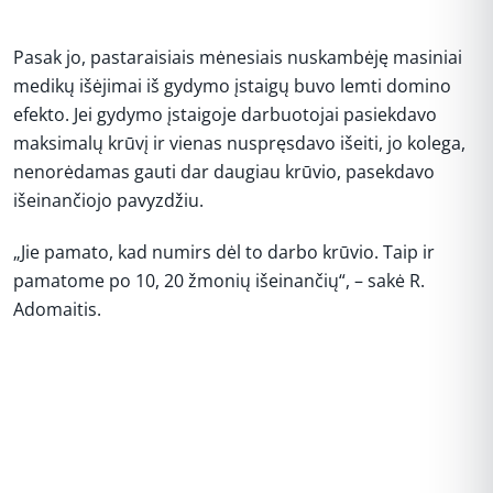
Pasak jo, pastaraisiais mėnesiais nuskambėję masiniai
medikų išėjimai iš gydymo įstaigų buvo lemti domino
efekto. Jei gydymo įstaigoje darbuotojai pasiekdavo
maksimalų krūvį ir vienas nuspręsdavo išeiti, jo kolega,
nenorėdamas gauti dar daugiau krūvio, pasekdavo
išeinančiojo pavyzdžiu.
„Jie pamato, kad numirs dėl to darbo krūvio. Taip ir
pamatome po 10, 20 žmonių išeinančių“, – sakė R.
Adomaitis.
REKLAMA