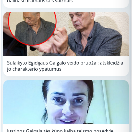
dalinasi dramatiškais vaizdais
Sulaikyto Egidijaus Gaigalo veido bruožai: atskleidžia
jo charakterio ypatumus
Justinos Gaigalaitės kūno kalba teismo posėdyje: