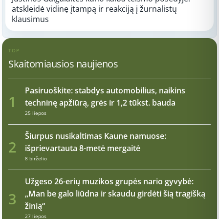
atskleidė vidinę įtampą ir reakciją į žurnalistų
klausimus
TOP
Skaitomiausios naujienos
Pasiruoškite: stabdys automobilius, naikins
1
techninę apžiūrą, grės ir 1,2 tūkst. bauda
25 liepos
Šiurpus nusikaltimas Kaune namuose:
2
išprievartauta 8-metė mergaitė
8 birželio
Užgeso 26-erių muzikos grupės nario gyvybė:
„Man be galo liūdna ir skaudu girdėti šią tragišką
3
žinią“
27 liepos