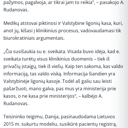
pažymos, pagalvoja, ar tikrai jam to reikia“, – pasakojo A.
Rudanovas.
Medikų atstovai piktinosi ir Valstybine ligonių kasa, kuri,
anot jų, kišasi į klinikinius procesus, vadovaudamasi tik
biurokratiniais argumentais.
„Čia susišaukia su e. sveikata. Visada buvo idėja, kad e.
sveikata turėtų visus klinikinius duomenis – tiek iš
privačių įstaigų, tiek iš viešų. Kaip ten sakoma, kas valdo
informaciją, tas valdo viską. Informacija šiandien yra
Valstybinėje ligonių kasoje. Todėl aš galiu sau leisti
pašaržuoti, mano galva, pas mus yra ministerija prie
kasos, o ne kasa prie ministerijos“, – kalbėjo A.
Rudanovas.
Teisininko teigimu, Danija, pasinaudodama Lietuvos
2015 m. sukurtu modeliu, susikūrė pacientų registrą,