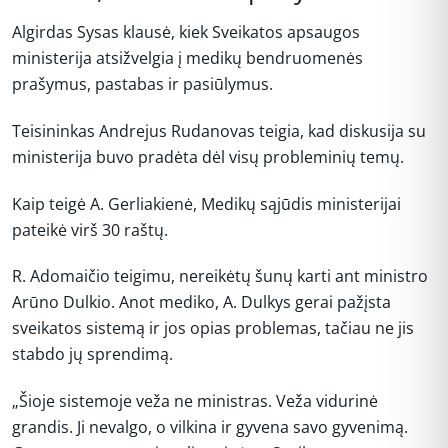
Algirdas Sysas klausė, kiek Sveikatos apsaugos
ministerija atsižvelgia į medikų bendruomenės
prašymus, pastabas ir pasiūlymus.
Teisininkas Andrejus Rudanovas teigia, kad diskusija su
ministerija buvo pradėta dėl visų probleminių temų.
Kaip teigė A. Gerliakienė, Medikų sąjūdis ministerijai
pateikė virš 30 raštų.
R. Adomaičio teigimu, nereikėtų šunų karti ant ministro
Arūno Dulkio. Anot mediko, A. Dulkys gerai pažįsta
sveikatos sistemą ir jos opias problemas, tačiau ne jis
stabdo jų sprendimą.
„Šioje sistemoje veža ne ministras. Veža vidurinė
grandis. Ji nevalgo, o vilkina ir gyvena savo gyvenimą.