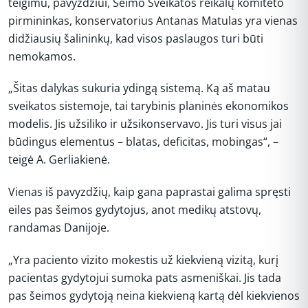
teigimu, pavyzdžiui, Seimo Sveikatos reikalų komiteto
pirmininkas, konservatorius Antanas Matulas yra vienas
didžiausių šalininkų, kad visos paslaugos turi būti
nemokamos.
„Šitas dalykas sukuria ydingą sistemą. Ką aš matau
sveikatos sistemoje, tai tarybinis planinės ekonomikos
modelis. Jis užsiliko ir užsikonservavo. Jis turi visus jai
būdingus elementus – blatas, deficitas, mobingas“, –
teigė A. Gerliakienė.
Vienas iš pavyzdžių, kaip gana paprastai galima spręsti
eiles pas šeimos gydytojus, anot medikų atstovų,
randamas Danijoje.
„Yra paciento vizito mokestis už kiekvieną vizitą, kurį
pacientas gydytojui sumoka pats asmeniškai. Jis tada
pas šeimos gydytoją neina kiekvieną kartą dėl kiekvienos