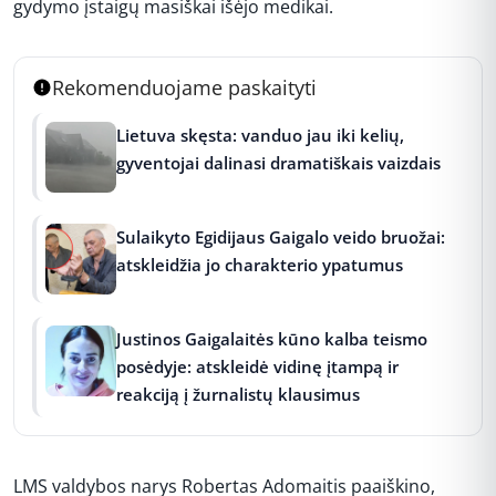
gydymo įstaigų masiškai išėjo medikai.
Rekomenduojame paskaityti
Lietuva skęsta: vanduo jau iki kelių,
gyventojai dalinasi dramatiškais vaizdais
Sulaikyto Egidijaus Gaigalo veido bruožai:
atskleidžia jo charakterio ypatumus
Justinos Gaigalaitės kūno kalba teismo
posėdyje: atskleidė vidinę įtampą ir
reakciją į žurnalistų klausimus
LMS valdybos narys Robertas Adomaitis paaiškino,