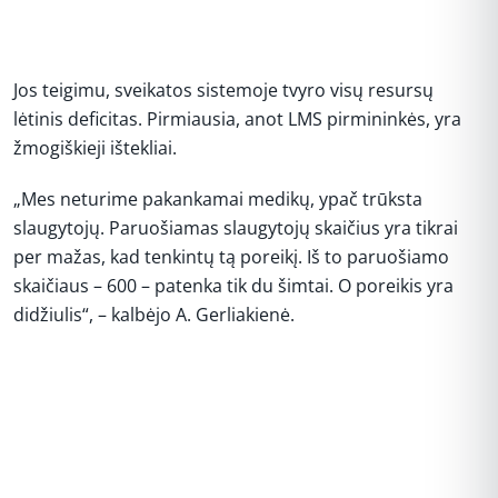
Jos teigimu, sveikatos sistemoje tvyro visų resursų
lėtinis deficitas. Pirmiausia, anot LMS pirmininkės, yra
žmogiškieji ištekliai.
„Mes neturime pakankamai medikų, ypač trūksta
slaugytojų. Paruošiamas slaugytojų skaičius yra tikrai
per mažas, kad tenkintų tą poreikį. Iš to paruošiamo
skaičiaus – 600 – patenka tik du šimtai. O poreikis yra
didžiulis“, – kalbėjo A. Gerliakienė.
REKLAMA