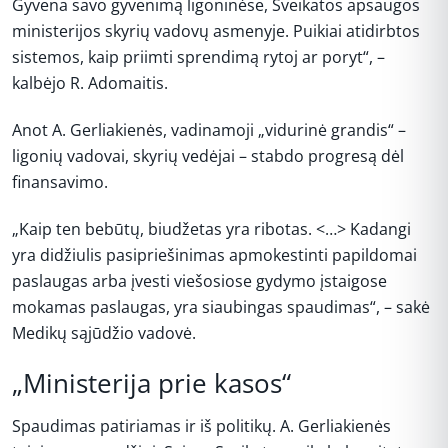
Gyvena savo gyvenimą ligoninėse, Sveikatos apsaugos
ministerijos skyrių vadovų asmenyje. Puikiai atidirbtos
sistemos, kaip priimti sprendimą rytoj ar poryt“, –
kalbėjo R. Adomaitis.
Anot A. Gerliakienės, vadinamoji „vidurinė grandis“ –
ligonių vadovai, skyrių vedėjai – stabdo progresą dėl
finansavimo.
„Kaip ten bebūtų, biudžetas yra ribotas. <…> Kadangi
yra didžiulis pasipriešinimas apmokestinti papildomai
paslaugas arba įvesti viešosiose gydymo įstaigose
mokamas paslaugas, yra siaubingas spaudimas“, – sakė
Medikų sąjūdžio vadovė.
„Ministerija prie kasos“
Spaudimas patiriamas ir iš politikų. A. Gerliakienės