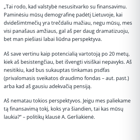
„Tai rodo, kad valstybė nesusitvarko su finansavimu.
Paminėsiu mūsų demografinę padėtį Lietuvoje, kai
dvidešimtmečių yra trečdaliu mažiau, negu mūsų, mes
visi panašaus amžiaus, gal aš per daug dramatizuoju,
bet man piešiasi labai liūdna perspektyva.
Aš save vertinu kaip potencialią vartotoją po 20 metų,
kiek aš besistengčiau, bet išvengti visiškai nepavyks. Aš
nesitikiu, kad bus sukauptas tinkamas psdfas
(privalomasis sveikatos draudimo fondas – aut. past.)
arba kad aš gausiu adekvačią pensiją.
Aš nematau tokios perspektyvos. Jeigu mes paliekame
tą finansavimą tokį, koks yra šiandien, tai kas mūsų
laukia?“ – politikų klausė A. Gerliakienė.
REKLAMA