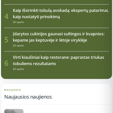
Kaip išsirinkti tobulą avokadą: ekspertų patarimai,
4
kaip nustatyti prinokimą
20 spalio
Įdarytos cukinijos gaunasi sultingos ir kvapnios:
5
kepame jas keptuvėje ir lėtoje viryklėje
20 spalio
Virti kiaušiniai kaip restorane: paprastas triukas
6
tobuliems rezultatams
20 spalio
NAUJAUSIA
Naujausios naujienos
17:21