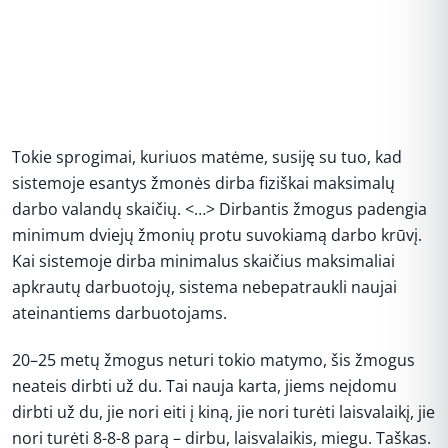
Tokie sprogimai, kuriuos matėme, susiję su tuo, kad
sistemoje esantys žmonės dirba fiziškai maksimalų
darbo valandų skaičių. <…> Dirbantis žmogus padengia
minimum dviejų žmonių protu suvokiamą darbo krūvį.
Kai sistemoje dirba minimalus skaičius maksimaliai
apkrautų darbuotojų, sistema nebepatraukli naujai
ateinantiems darbuotojams.
20–25 metų žmogus neturi tokio matymo, šis žmogus
neateis dirbti už du. Tai nauja karta, jiems neįdomu
dirbti už du, jie nori eiti į kiną, jie nori turėti laisvalaikį, jie
nori turėti 8-8-8 parą – dirbu, laisvalaikis, miegu. Taškas.