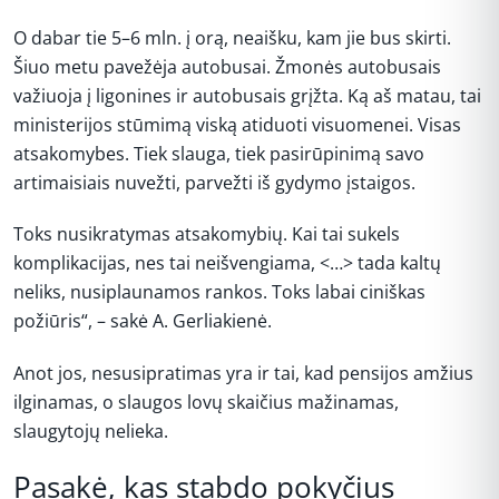
O dabar tie 5–6 mln. į orą, neaišku, kam jie bus skirti.
Šiuo metu pavežėja autobusai. Žmonės autobusais
važiuoja į ligonines ir autobusais grįžta. Ką aš matau, tai
ministerijos stūmimą viską atiduoti visuomenei. Visas
atsakomybes. Tiek slauga, tiek pasirūpinimą savo
artimaisiais nuvežti, parvežti iš gydymo įstaigos.
Toks nusikratymas atsakomybių. Kai tai sukels
komplikacijas, nes tai neišvengiama, <…> tada kaltų
neliks, nusiplaunamos rankos. Toks labai ciniškas
požiūris“, – sakė A. Gerliakienė.
Anot jos, nesusipratimas yra ir tai, kad pensijos amžius
ilginamas, o slaugos lovų skaičius mažinamas,
slaugytojų nelieka.
Pasakė, kas stabdo pokyčius