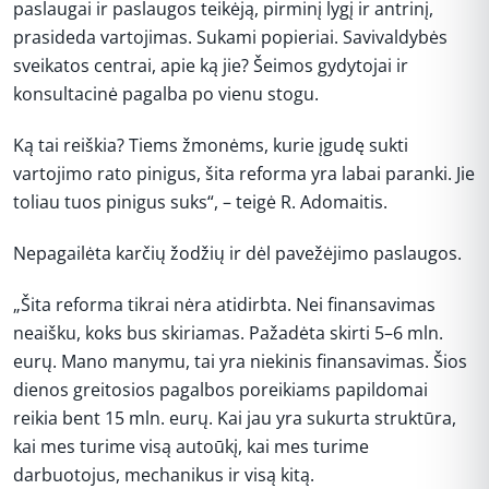
paslaugai ir paslaugos teikėją, pirminį lygį ir antrinį,
prasideda vartojimas. Sukami popieriai. Savivaldybės
sveikatos centrai, apie ką jie? Šeimos gydytojai ir
konsultacinė pagalba po vienu stogu.
Ką tai reiškia? Tiems žmonėms, kurie įgudę sukti
vartojimo rato pinigus, šita reforma yra labai paranki. Jie
toliau tuos pinigus suks“, – teigė R. Adomaitis.
Nepagailėta karčių žodžių ir dėl pavežėjimo paslaugos.
„Šita reforma tikrai nėra atidirbta. Nei finansavimas
neaišku, koks bus skiriamas. Pažadėta skirti 5–6 mln.
eurų. Mano manymu, tai yra niekinis finansavimas. Šios
dienos greitosios pagalbos poreikiams papildomai
reikia bent 15 mln. eurų. Kai jau yra sukurta struktūra,
kai mes turime visą autoūkį, kai mes turime
darbuotojus, mechanikus ir visą kitą.