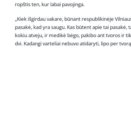
ropštis ten, kur labai pavojinga.
„Kiek išgirdau vakare, būnant respublikinėje Vilniaus
pasakė, kad yra saugu. Kas būtent apie tai pasakė, ta
kokiu atveju, ir medikė bėgo, pakibo ant tvoros ir tik
dvi. Kadangi varteliai nebuvo atidaryti, lipo per tvor