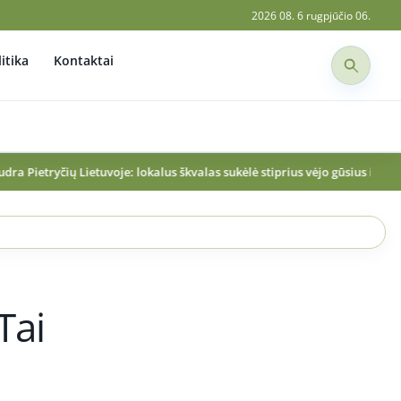
2026 08. 6 rugpjūčio 06.
itika
Kontaktai
e: lokalus škvalas sukėlė stiprius vėjo gūsius ir žalos padarinius
Sutiko t
Tai