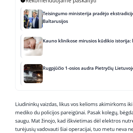
Rekomenduojame paskaityti
Teisingumo ministerija pradėjo ekstradic
Baltarusijos
Kauno klinikose mirusios kūdikio istorija
Rugpjūčio 1-osios audra Pietryčių Lietuvoje
Liudininkų vaizdas, likus vos kelioms akimirkoms iki 
mediko du policijos pareigūnai. Pasak kolegų, bėgdam
saugu. Mat žinojo, kad iškvietimas dėl elektros nut
turėjusių vadovauti šiai operacijai, tuo metu neva n