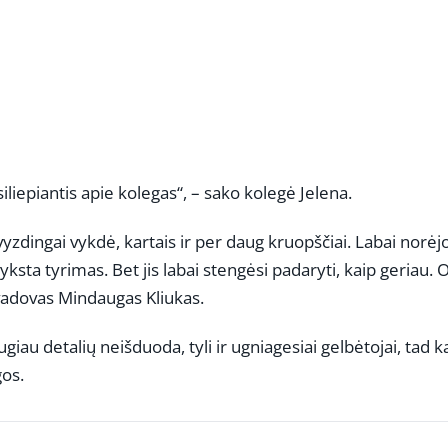
siliepiantis apie kolegas“, – sako kolegė Jelena.
yzdingai vykdė, kartais ir per daug kruopščiai. Labai norėj
yksta tyrimas. Bet jis labai stengėsi padaryti, kaip geriau. 
 vadovas Mindaugas Kliukas.
ugiau detalių neišduoda, tyli ir ugniagesiai gelbėtojai, tad k
gos.