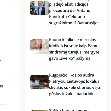
pradėjo ekstradicijos
procedūrą dėl Antano
Kandroto-Celofano
sugrąžinimo iš Baltarusijos
11:26
Kauno klinikose mirusios
kūdikio istorija: kaip Patau
sindromą turėjusi mergytė
gavo „sveiko“ pažymą
o
O
11:25
Rugpjūčio 1-osios audra
Pietryčių Lietuvoje: lokalus
as
škvalas sukėlė stiprius vėjo
gūsius ir žalos padarinius
11:15
Sutiko tapti pamerge