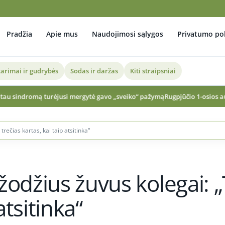
Pradžia
Apie mus
Naudojimosi sąlygos
Privatumo pol
arimai ir gudrybės
Sodas ir daržas
Kiti straipsniai
si mergytė gavo „sveiko“ pažymą
Rugpjūčio 1-osios audra Pietryčių Lietuvoj
rečias kartas, kai taip atsitinka“
žodžius žuvus kolegai: „
atsitinka“