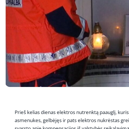
Prieš kelias dienas elektros nutrenktą paauglį, kuris
asmenukes, gelbėjęs ir pats elektros nukrėstas grei
svarsto apie kompensacijos iš valstybės reikalavimą