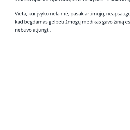
Vieta, kur įvyko nelaimė, pasak artimųjų, neapsaugota
kad bėgdamas gelbėti žmogų medikas gavo žinią esą t
nebuvo atjungti.