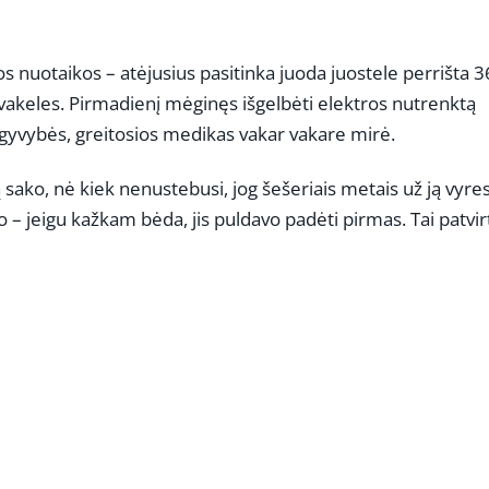
os nuotaikos – atėjusius pasitinka juoda juostele perrišta 3
žvakeles. Pirmadienį mėginęs išgelbėti elektros nutrenktą
ėl gyvybės, greitosios medikas vakar vakare mirė.
sako, nė kiek nenustebusi, jog šešeriais metais už ją vyre
– jeigu kažkam bėda, jis puldavo padėti pirmas. Tai patvir
REKLAMA