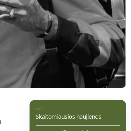
TOP
Skaitomiausios naujienos
i