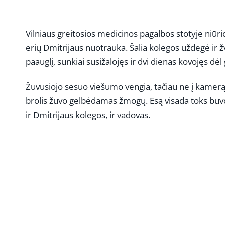
Vilniaus greitosios medicinos pagalbos stotyje niūri
erių Dmitrijaus nuotrauka. Šalia kolegos uždegė ir 
paauglį, sunkiai susižalojęs ir dvi dienas kovojęs d
Žuvusiojo sesuo viešumo vengia, tačiau ne į kamerą 
brolis žuvo gelbėdamas žmogų. Esą visada toks buvo 
ir Dmitrijaus kolegos, ir vadovas.