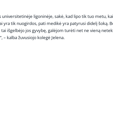
 universitetinėje ligoninėje, sakė, kad lipo tik tuo metu, ka
i yra tik nuogirdos, pati medikė yra patyrusi didelį šoką. B
 tai išgelbėjo jos gyvybę, galėjom turėti net ne vieną netekt
ą“, – kalba žuvusiojo kolegė Jelena.
REKLAMA