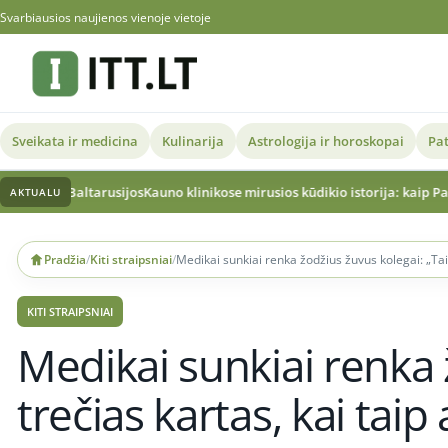
Svarbiausios naujienos vienoje vietoje
Sveikata ir medicina
Kulinarija
Astrologija ir horoskopai
Pat
os
Kauno klinikose mirusios kūdikio istorija: kaip Patau sindromą turėju
AKTUALU
Skip
to
Pradžia
/
Kiti straipsniai
/
Medikai sunkiai renka žodžius žuvus kolegai: „Tai t
content
KITI STRAIPSNIAI
Medikai sunkiai renka 
trečias kartas, kai taip 