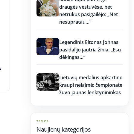
draugės vestuvėse, bet
netrukus pasigailėjo: „Net
nesupratau…“
11:15
Legendinis Eltonas Johnas
pasidalijo jautria žinia: „Esu
dėkingas…“
s
11:15
Lietuvių medalius apkartino
kraupi nelaimė: čempionate
žuvo jaunas lenktynininkas
TEMOS
Naujienų kategorijos