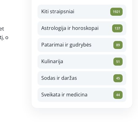
Kiti straipsniai
1921
i
Astrologija ir horoskopai
et
137
į, o
Patarimai ir gudrybės
89
Kulinarija
51
Sodas ir daržas
45
Sveikata ir medicina
44