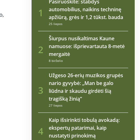
Pasiruoškite: stabdys
automobilius, naikins techninę
1
o,
apžiūrą, grės ir 1,2 tūkst. bauda
i
25 liepos
Šiurpus nusikaltimas Kaune
namuose: išprievartauta 8-metė
2
mergaitė
8 birželio
Užgeso 26-erių muzikos grupės
nario gyvybė: „Man be galo
3
liūdna ir skaudu girdėti šią
tragišką žinią“
27 liepos
Kaip išsirinkti tobulą avokadą:
ekspertų patarimai, kaip
4
nustatyti prinokimą