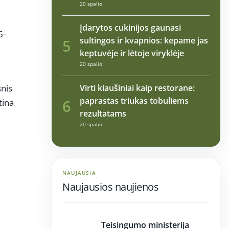
20 spalio
Įdarytos cukinijos gaunasi
6-
sultingos ir kvapnios: kepame jas
5
keptuvėje ir lėtoje viryklėje
20 spalio
snis
Virti kiaušiniai kaip restorane:
paprastas triukas tobuliems
6
tina
rezultatams
20 spalio
NAUJAUSIA
Naujausios naujienos
11:26
Teisingumo ministerija