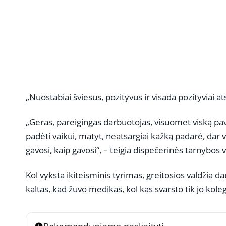
„Nuostabiai šviesus, pozityvus ir visada pozityviai at
„Geras, pareigingas darbuotojas, visuomet viską pav
padėti vaikui, matyt, neatsargiai kažką padarė, dar v
gavosi, kaip gavosi“, – teigia dispečerinės tarnybos
Kol vyksta ikiteisminis tyrimas, greitosios valdžia da
kaltas, kad žuvo medikas, kol kas svarsto tik jo kole