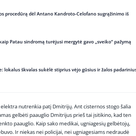
ijos procedūrą dėl Antano Kandroto-Celofano sugrąžinimo iš
: kaip Patau sindromą turėjusi mergytė gavo „sveiko“ pažymą
: lokalus škvalas sukėlė stiprius vėjo gūsius ir žalos padariniu
elektra nutrenkia patį Dmitrijų. Ant cisternos stogo šalia
as gelbėti paauglio Dmitrijus prieš tai įsitikino, kad ten
renkto paauglio. Kaip sako medikai, ugniagesių gelbėtojų,
ebuvo. Ir niekas nei policijai, nei ugniagesiams nedraudė