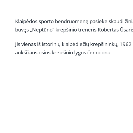
Klaipėdos sporto bendruomenę pasiekė skaudi žinia
buvęs „Neptūno“ krepšinio treneris Robertas Ūsari
Jis vienas iš istorinių klaipėdiečių krepšininkų, 1
aukščiausiosios krepšinio lygos čempionu.