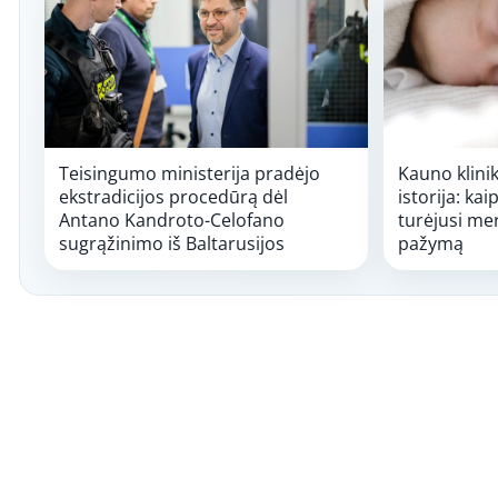
Teisingumo ministerija pradėjo
Kauno klini
ekstradicijos procedūrą dėl
istorija: ka
Antano Kandroto-Celofano
turėjusi me
sugrąžinimo iš Baltarusijos
pažymą