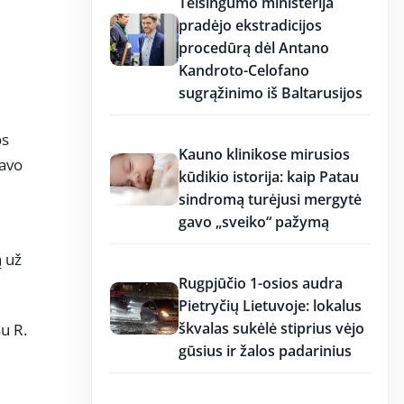
Teisingumo ministerija
pradėjo ekstradicijos
procedūrą dėl Antano
Kandroto-Celofano
sugrąžinimo iš Baltarusijos
11:26
os
Kauno klinikose mirusios
ravo
kūdikio istorija: kaip Patau
sindromą turėjusi mergytė
gavo „sveiko“ pažymą
ą už
11:25
Rugpjūčio 1-osios audra
Pietryčių Lietuvoje: lokalus
škvalas sukėlė stiprius vėjo
u R.
gūsius ir žalos padarinius
11:15