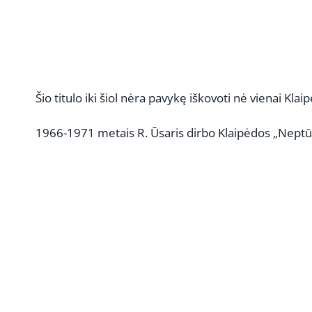
Šio titulo iki šiol nėra pavykę iškovoti nė vienai Kl
1966-1971 metais R. Ūsaris dirbo Klaipėdos „Neptūn