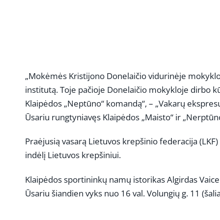
„Mokėmės Kristijono Donelaičio vidurinėje mokykloje
institutą. Toje pačioje Donelaičio mokykloje dirbo 
Klaipėdos „Neptūno“ komandą“, – „Vakarų ekspresui“
Ūsariu rungtyniavęs Klaipėdos „Maisto“ ir „Nerptū
Praėjusią vasarą Lietuvos krepšinio federacija (LKF
indėlį Lietuvos krepšiniui.
Klaipėdos sportininkų namų istorikas Algirdas Vaic
Ūsariu šiandien vyks nuo 16 val. Volungių g. 11 (šali