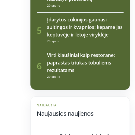
20 spalio
Įdarytos cukinijos gaunasi
sultingos ir kvapnios: kepame jas
5
keptuvėje ir lėtoje viryklėje
20 spalio
Virti kiaušiniai kaip restorane:
paprastas triukas tobuliems
6
rezultatams
20 spalio
NAUJAUSIA
Naujausios naujienos
11:26