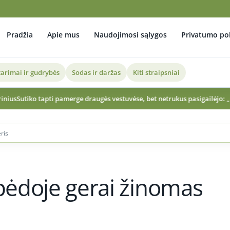
Pradžia
Apie mus
Naudojimosi sąlygos
Privatumo pol
arimai ir gudrybės
Sodas ir daržas
Kiti straipsniai
amerge draugės vestuvėse, bet netrukus pasigailėjo: „Net nesupratau…“
L
ris
ipėdoje gerai žinomas