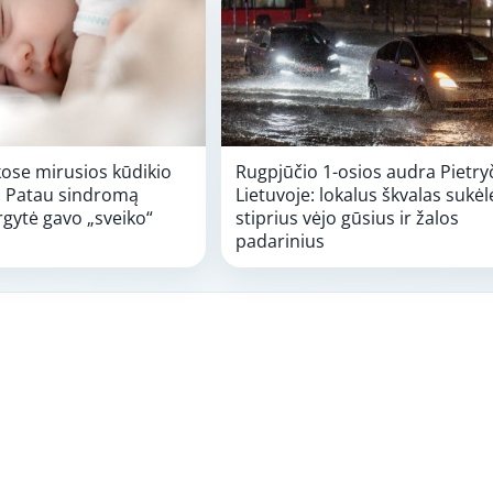
kose mirusios kūdikio
Rugpjūčio 1-osios audra Pietry
ip Patau sindromą
Lietuvoje: lokalus škvalas sukėl
rgytė gavo „sveiko“
stiprius vėjo gūsius ir žalos
padarinius