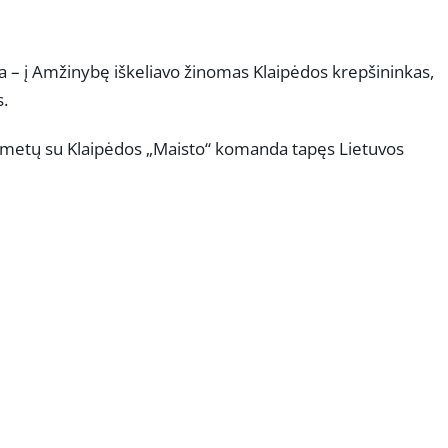
 – į Amžinybę iškeliavo žinomas Klaipėdos krepšininkas,
s.
962 metų su Klaipėdos „Maisto“ komanda tapęs Lietuvos
REKLAMA