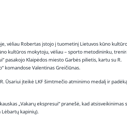
, vėliau Robertas įstojo į tuometinį Lietuvos kūno kultūr
kūno kultūros mokytoju, vėliau – sporto metodininku, treni
 pasakojo Klaipėdos miesto Garbės pilietis, kartu su R.
no“ komandose Valentinas Greičiūnas.
) R. Ūsariui įteikė LKF šimtmečio atminimo medalį ir padėk
ekauskas „Vakarų ekspresui“ pranešė, kad atsisveikinimas s
a Lėbartų kapinių).