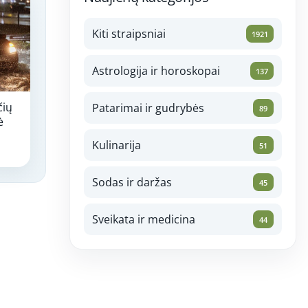
Kiti straipsniai
1921
Astrologija ir horoskopai
137
čių
Patarimai ir gudrybės
89
ė
Kulinarija
51
Sodas ir daržas
45
Sveikata ir medicina
44