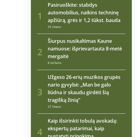
Pasiruoškite: stabdys
automobilius, naikins techninę
1
apžiūrą, grės ir 1,2 tūkst. bauda
25 liepos
Šiurpus nusikaltimas Kaune
namuose: išprievartauta 8-metė
2
mergaitė
8 birželio
Užgeso 26-erių muzikos grupės
nario gyvybė: „Man be galo
3
liūdna ir skaudu girdėti šią
tragišką žinią“
27 liepos
Kaip išsirinkti tobulą avokadą:
ekspertų patarimai, kaip
4
nustatyti prinokimą