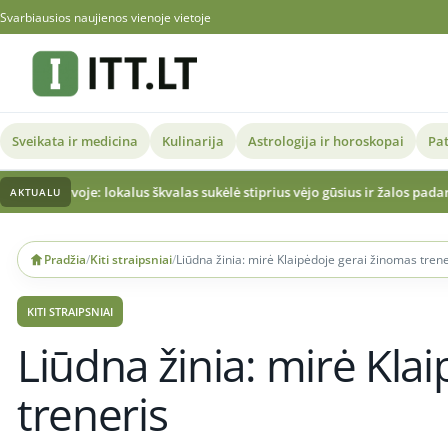
Svarbiausios naujienos vienoje vietoje
Sveikata ir medicina
Kulinarija
Astrologija ir horoskopai
Pat
alus škvalas sukėlė stiprius vėjo gūsius ir žalos padarinius
Sutiko tapti p
AKTUALU
Skip
to
Pradžia
/
Kiti straipsniai
/
Liūdna žinia: mirė Klaipėdoje gerai žinomas trene
content
KITI STRAIPSNIAI
Liūdna žinia: mirė Kla
treneris