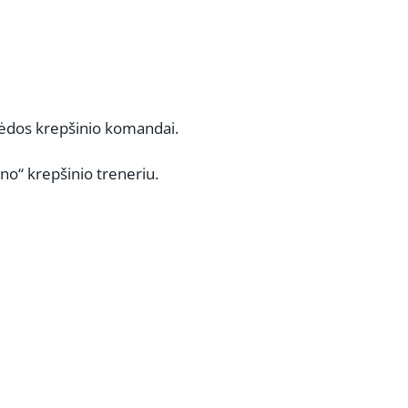
aipėdos krepšinio komandai.
o“ krepšinio treneriu.
REKLAMA