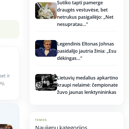
Sutiko tapti pamerge
draugės vestuvėse, bet
Peržiūros: 8
netrukus pasigailėjo: „Net
nesupratau…“
11:15
Legendinis Eltonas Johnas
pasidalijo jautria žinia: „Esu
dėkingas…“
11:15
bet ir
Lietuvių medalius apkartino
mų,
kraupi nelaimė: čempionate
žuvo jaunas lenktynininkas
TEMOS
Naujienų kategorijos