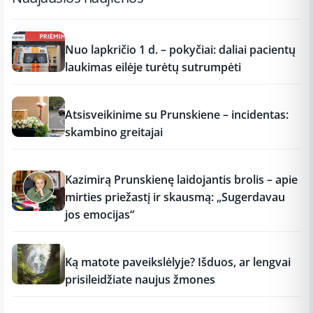
12:37
Nuo lapkričio 1 d. – pokyčiai: daliai pacientų
laukimas eilėje turėtų sutrumpėti
12:37
Atsisveikinime su Prunskiene – incidentas:
skambino greitajai
12:37
Kazimirą Prunskienę laidojantis brolis – apie
mirties priežastį ir skausmą: „Sugerdavau
jos emocijas“
12:37
Ką matote paveikslėlyje? Išduos, ar lengvai
prisileidžiate naujus žmones
12:37