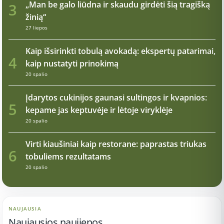
„Man be galo liūdna ir skaudu girdėti šią tragišką
3
žinią“
27 liepos
Kaip išsirinkti tobulą avokadą: ekspertų patarimai,
4
kaip nustatyti prinokimą
20 spalio
Įdarytos cukinijos gaunasi sultingos ir kvapnios:
5
kepame jas keptuvėje ir lėtoje viryklėje
20 spalio
Virti kiaušiniai kaip restorane: paprastas triukas
6
tobuliems rezultatams
20 spalio
NAUJAUSIA
Naujausios naujienos