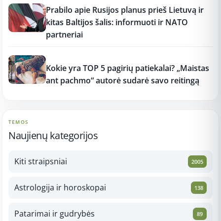
Prabilo apie Rusijos planus prieš Lietuvą ir
kitas Baltijos šalis: informuoti ir NATO
partneriai
12:37
Kokie yra TOP 5 pagirių patiekalai? „Maistas
ant pachmo“ autorė sudarė savo reitingą
TEMOS
Naujienų kategorijos
Kiti straipsniai
2005
Astrologija ir horoskopai
138
Patarimai ir gudrybės
89