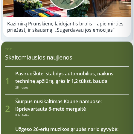
Kazimirą Prunskienę laidojantis brolis – apie mirties
priežastį ir skausmą: „Sugerdavau jos emocijas“
TOP
Skaitomiausios naujienos
Pasiruoškite: stabdys automobilius, naikins
1
techninę apžiūrą, grės ir 1,2 tūkst. bauda
25 liepos
Šiurpus nusikaltimas Kaune namuose:
2
išprievartauta 8-metė mergaitė
8 birželio
Užgeso 26-erių muzikos grupės nario gyvybė: