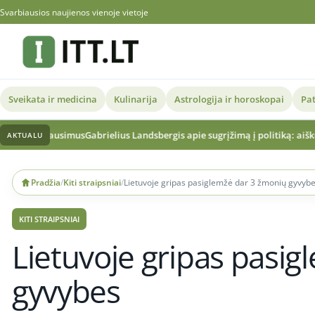
Svarbiausios naujienos vienoje vietoje
Sveikata ir medicina
Kulinarija
Astrologija ir horoskopai
Pat
s
Gabrielius Landsbergis apie sugrįžimą į politiką: aiškus sprendimas ir ve
AKTUALU
Skip
to
Pradžia
/
Kiti straipsniai
/
Lietuvoje gripas pasiglemžė dar 3 žmonių gyvyb
content
KITI STRAIPSNIAI
Lietuvoje gripas pasi
gyvybes