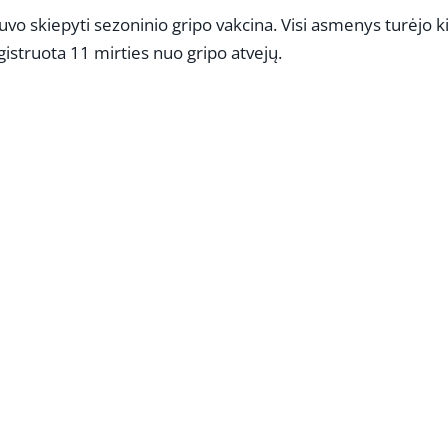
o skiepyti sezoninio gripo vakcina. Visi asmenys turėjo k
egistruota 11 mirties nuo gripo atvejų.
REKLAMA