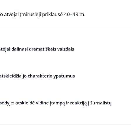
o atvejai (mirusieji priklausė 40–49 m.
tojai dalinasi dramatiškais vaizdais
 atskleidžia jo charakterio ypatumus
ėdyje: atskleidė vidinę įtampą ir reakciją į žurnalistų