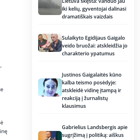
Lietuva skęsta: vanduo jau
iki kelių, gyventojai dalinasi
dramatiškais vaizdais
17:19
Sulaikyto Egidijaus Gaigalo
veido bruožai: atskleidžia jo
charakterio ypatumus
,
17:18
Justinos Gaigalaitės kūno
kalba teismo posėdyje:
te
atskleidė vidinę įtampą ir
reakciją į žurnalistų
klausimus
17:18
sė
Gabrielius Landsbergis apie
ninę
sugrįžimą į politiką: aiškus