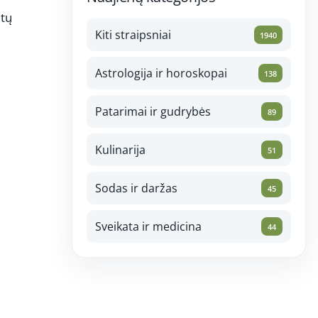
itų
Kiti straipsniai
1940
Astrologija ir horoskopai
138
Patarimai ir gudrybės
89
Kulinarija
51
Sodas ir daržas
45
Sveikata ir medicina
44