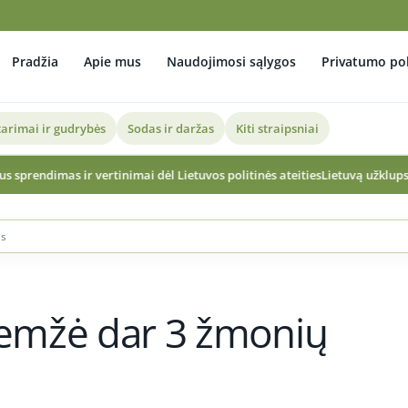
Pradžia
Apie mus
Naudojimosi sąlygos
Privatumo pol
arimai ir gudrybės
Sodas ir daržas
Kiti straipsniai
rtinimai dėl Lietuvos politinės ateities
Lietuvą užklups pietietiško karšči
es
glemžė dar 3 žmonių