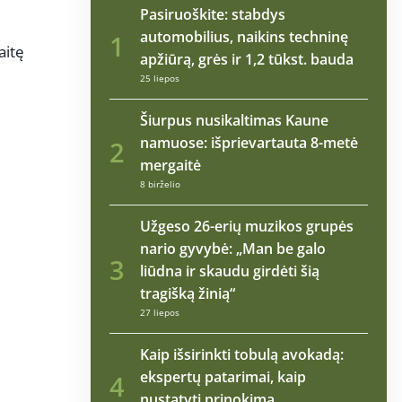
Pasiruoškite: stabdys
automobilius, naikins techninę
1
aitę
apžiūrą, grės ir 1,2 tūkst. bauda
25 liepos
Šiurpus nusikaltimas Kaune
namuose: išprievartauta 8-metė
2
mergaitė
8 birželio
Užgeso 26-erių muzikos grupės
nario gyvybė: „Man be galo
3
liūdna ir skaudu girdėti šią
tragišką žinią“
27 liepos
Kaip išsirinkti tobulą avokadą:
ekspertų patarimai, kaip
4
nustatyti prinokimą