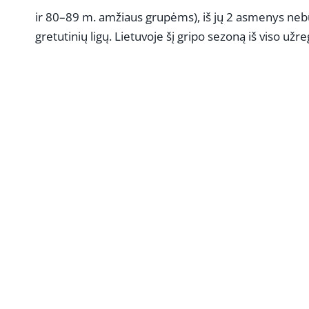
ir 80–89 m. amžiaus grupėms), iš jų 2 asmenys nebuv
gretutinių ligų. Lietuvoje šį gripo sezoną iš viso užr