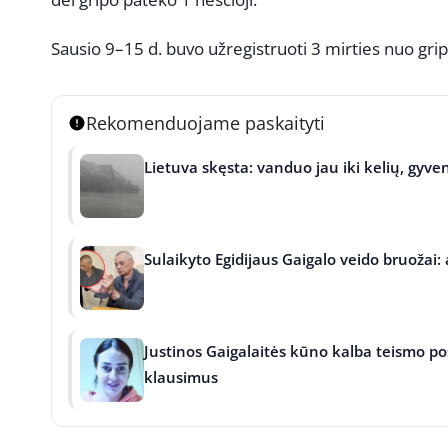
Sausio 9–15 d. buvo užregistruoti 3 mirties nuo grip
Rekomenduojame paskaityti
Lietuva skęsta: vanduo jau iki kelių, gyven
Sulaikyto Egidijaus Gaigalo veido bruožai:
Justinos Gaigalaitės kūno kalba teismo pos
klausimus