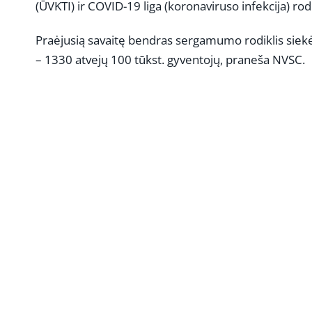
(ŪVKTI) ir COVID-19 liga (koronaviruso infekcija) rod
Praėjusią savaitę bendras sergamumo rodiklis siekė
– 1330 atvejų 100 tūkst. gyventojų, praneša NVSC.