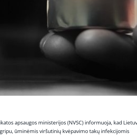
ikatos apsaugos ministerijos (NVSC) informuoja, kad Lietu
ipu, ūminėmis viršutinių kvėpavimo takų infekcijomis