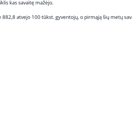
iklis kas savaitę mažėjo.
 882,8 atvejo 100 tūkst. gyventojų, o pirmąją šių metų sav
REKLAMA