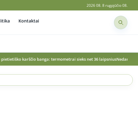
2026 08. 8 rugpjūčio 08.
itika
Kontaktai
o banga: termometrai sieks net 36 laipsnius
Nedarbo išmokos Lietuvoje nuo