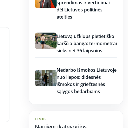
sprendimas ir vertinimai
dėl Lietuvos politinės
ateities
17:17
Lietuvą užklups pietietiško
karščio banga: termometrai
sieks net 36 laipsnius
17:16
Nedarbo išmokos Lietuvoje
nuo liepos: didesnės
išmokos ir griežtesnės
sąlygos bedarbiams
TEMOS
Naujienų kategorijos