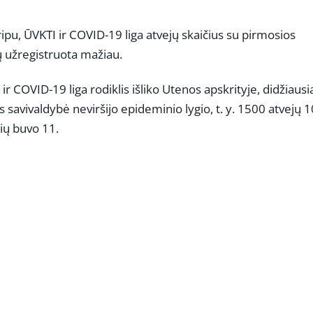
pu, ŪVKTI ir COVID-19 liga atvejų skaičius su pirmosios
ų užregistruota mažiau.
COVID-19 liga rodiklis išliko Utenos apskrityje, didžiausi
s savivaldybė neviršijo epideminio lygio, t. y. 1500 atvejų 
bių buvo 11.
REKLAMA