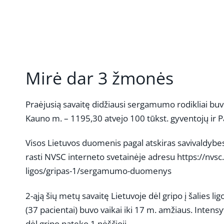
Mirė dar 3 žmonės
Praėjusią savaitę didžiausi sergamumo rodikliai buv
Kauno m. – 1195,30 atvejo 100 tūkst. gyventojų ir P
Visos Lietuvos duomenis pagal atskiras savivaldybes, 
rasti NVSC interneto svetainėje adresu https://nvsc
ligos/gripas-1/sergamumo-duomenys
2-ąją šių metų savaitę Lietuvoje dėl gripo į šalies 
(37 pacientai) buvo vaikai iki 17 m. amžiaus. Intens
dėl gripo pateko 1 nėščioji.