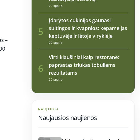
20 spalio
Įdarytos cukinijos gaunasi
sultingos ir kvapnios: kepame jas
5
keptuvėje ir lėtoje viryklėje
as –
20 spalio
100
Virti kiaušiniai kaip restorane:
paprastas triukas tobuliems
6
rezultatams
20 spalio
NAUJAUSIA
Naujausios naujienos
17:21