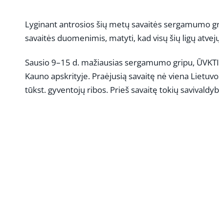
Lyginant antrosios šių metų savaitės sergamumo gri
savaitės duomenimis, matyti, kad visų šių ligų atvej
Sausio 9–15 d. mažiausias sergamumo gripu, ŪVKTI ir 
Kauno apskrityje. Praėjusią savaitę nė viena Lietuvo
tūkst. gyventojų ribos. Prieš savaitę tokių savivaldy