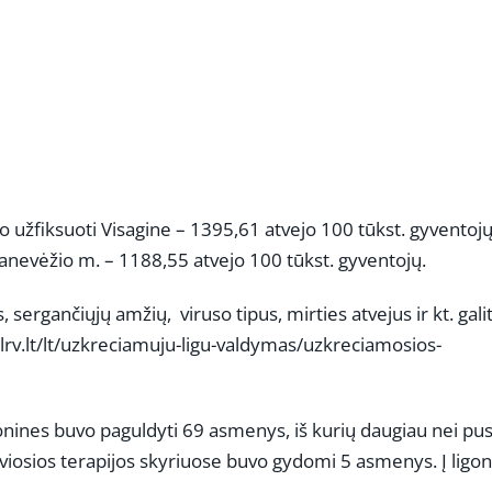
o užfiksuoti Visagine – 1395,61 atvejo 100 tūkst. gyventojų
anevėžio m. – 1188,55 atvejo 100 tūkst. gyventojų.
sergančiųjų amžių, viruso tipus, mirties atvejus ir kt. gali
.lrv.lt/lt/uzkreciamuju-ligu-valdymas/uzkreciamosios-
ligonines buvo paguldyti 69 asmenys, iš kurių daugiau nei pu
yviosios terapijos skyriuose buvo gydomi 5 asmenys. Į ligo