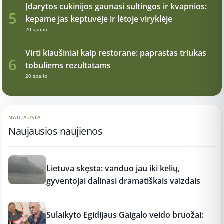
Įdarytos cukinijos gaunasi sultingos ir kvapnios:
5
kepame jas keptuvėje ir lėtoje viryklėje
20 spalio
Virti kiaušiniai kaip restorane: paprastas triukas
6
tobuliems rezultatams
20 spalio
NAUJAUSIA
Naujausios naujienos
17:21
Lietuva skęsta: vanduo jau iki kelių,
gyventojai dalinasi dramatiškais vaizdais
17:19
Sulaikyto Egidijaus Gaigalo veido bruožai: