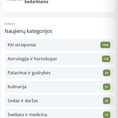
bedarbiams
TEMOS
Naujienų kategorijos
Kiti straipsniai
1940
Astrologija ir horoskopai
138
Patarimai ir gudrybės
89
Kulinarija
51
Sodas ir daržas
45
Sveikata ir medicina
44