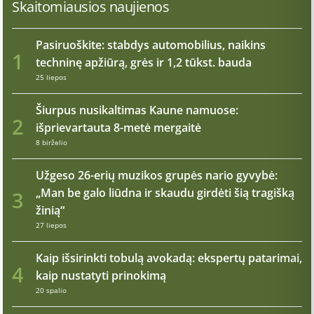
Skaitomiausios naujienos
Pasiruoškite: stabdys automobilius, naikins
1
techninę apžiūrą, grės ir 1,2 tūkst. bauda
25 liepos
Šiurpus nusikaltimas Kaune namuose:
2
išprievartauta 8-metė mergaitė
8 birželio
Užgeso 26-erių muzikos grupės nario gyvybė:
„Man be galo liūdna ir skaudu girdėti šią tragišką
3
žinią“
27 liepos
Kaip išsirinkti tobulą avokadą: ekspertų patarimai,
4
kaip nustatyti prinokimą
20 spalio