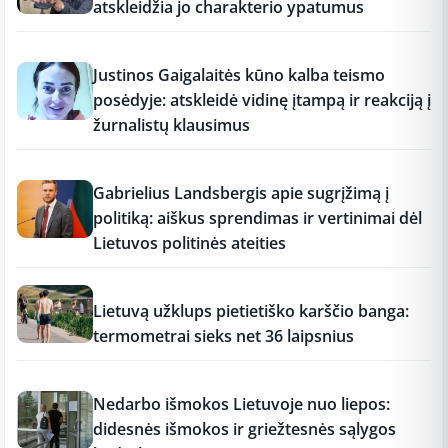
atskleidžia jo charakterio ypatumus
17:18
Justinos Gaigalaitės kūno kalba teismo
posėdyje: atskleidė vidinę įtampą ir reakciją į
žurnalistų klausimus
17:18
Gabrielius Landsbergis apie sugrįžimą į
politiką: aiškus sprendimas ir vertinimai dėl
Lietuvos politinės ateities
17:17
Lietuvą užklups pietietiško karščio banga:
termometrai sieks net 36 laipsnius
17:16
Nedarbo išmokos Lietuvoje nuo liepos:
didesnės išmokos ir griežtesnės sąlygos