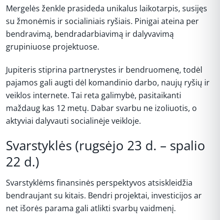
Mergelės ženkle prasideda unikalus laikotarpis, susijęs
su žmonėmis ir socialiniais ryšiais. Pinigai ateina per
bendravimą, bendradarbiavimą ir dalyvavimą
grupiniuose projektuose.
Jupiteris stiprina partnerystes ir bendruomenę, todėl
pajamos gali augti dėl komandinio darbo, naujų ryšių ir
veiklos internete. Tai reta galimybė, pasitaikanti
maždaug kas 12 metų. Dabar svarbu ne izoliuotis, o
aktyviai dalyvauti socialinėje veikloje.
Svarstyklės (rugsėjo 23 d. – spalio
22 d.)
Svarstyklėms finansinės perspektyvos atsiskleidžia
bendraujant su kitais. Bendri projektai, investicijos ar
net išorės parama gali atlikti svarbų vaidmenį.