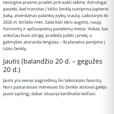
tiesiogine prasme pradėti pritraukti sėkmę. Astrologai
pastebi, kad tranzitas į Vėžio ženklą sustiprina Jupiterio
įtaką, atverdamas palankių įvykių srautą. Laikotarpis iki
2026 m. birželio mėn. žada būti tikro augimo, naujų
horizontų ir apčiuopiamų pasiekimų metas. Viskas, kas
anksčiau buvo įstrigę, pradeda judėti į priekį, o
galimybės atsiranda lengviau – iki planetos perėjimo į
Liūto ženklą.
Jautis (balandžio 20 d. – gegužės
20 d.)
Jautis yra vienas pagrindinių šio laikotarpio favoritų.
Nors pastaraisiais mėnesiais šio ženklo atstovai galėjo
jausti sąstingį, dabar situacija kardinaliai keičiasi.
REKLAMA