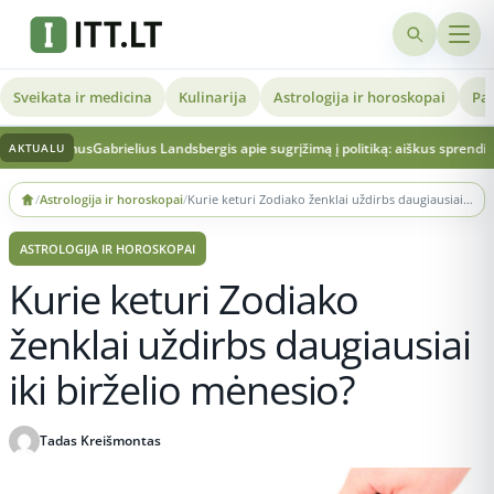
Sveikata ir medicina
Kulinarija
Astrologija ir horoskopai
Pat
imus
Gabrielius Landsbergis apie sugrįžimą į politiką: aiškus sprendimas ir vertin
AKTUALU
Skip
/
Astrologija ir horoskopai
/
Kurie keturi Zodiako ženklai uždirbs daugiausiai iki birželio mėnesio?
to
content
ASTROLOGIJA IR HOROSKOPAI
Kurie keturi Zodiako
ženklai uždirbs daugiausiai
iki birželio mėnesio?
Tadas Kreišmontas
Publikuota 2026-03-26 12:06