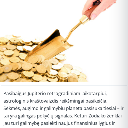
Pasibaigus Jupiterio retrogradiniam laikotarpiui,
astrologinis kraštovaizdis reikšmingai pasikeičia.
Sėkmės, augimo ir galimybių planeta pasisuka tiesiai – ir
tai yra galingas pokyčių signalas. Keturi Zodiako ženklai
jau turi galimybę pasiekti naujus finansinius lygius ir