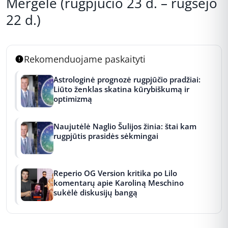
Mergelė (rugpjūčio 23 d. – rugsėjo
22 d.)
Rekomenduojame paskaityti
Astrologinė prognozė rugpjūčio pradžiai:
Liūto ženklas skatina kūrybiškumą ir
optimizmą
Naujutėlė Naglio Šulijos žinia: štai kam
rugpjūtis prasidės sėkmingai
Reperio OG Version kritika po Lilo
komentarų apie Karoliną Meschino
sukėlė diskusijų bangą