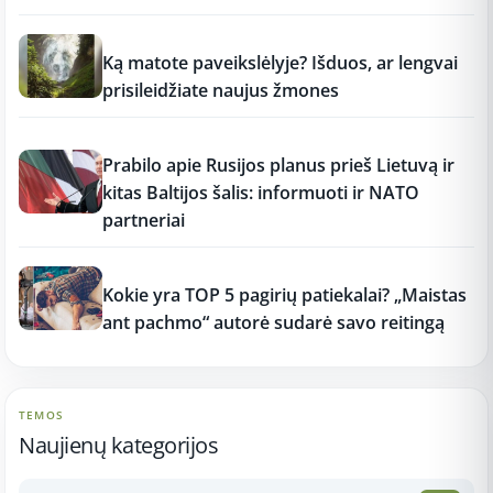
12:37
Ką matote paveikslėlyje? Išduos, ar lengvai
prisileidžiate naujus žmones
12:37
Prabilo apie Rusijos planus prieš Lietuvą ir
kitas Baltijos šalis: informuoti ir NATO
partneriai
12:37
Kokie yra TOP 5 pagirių patiekalai? „Maistas
ant pachmo“ autorė sudarė savo reitingą
TEMOS
Naujienų kategorijos