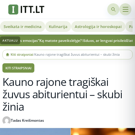
Sveikata ir medicina
Kulinarija
Astrologija ir horoskopai
Pat
u jos emocijas“
Ką matote paveikslėlyje? Išduos, ar lengvai prisileidžiate nauju
AKTUALU
Skip
/
Kiti straipsniai
/
Kauno rajone tragiškai žuvus abiturientui – skubi žinia
to
content
KITI STRAIPSNIAI
Kauno rajone tragiškai
žuvus abiturientui – skubi
žinia
Tadas Kreišmontas
Publikuota 2026-06-04 08:11