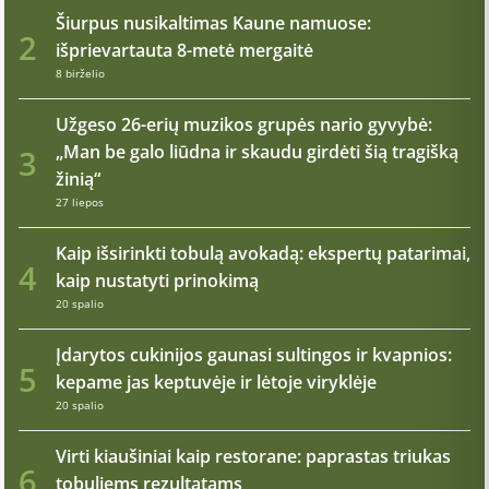
Šiurpus nusikaltimas Kaune namuose:
2
išprievartauta 8-metė mergaitė
8 birželio
Užgeso 26-erių muzikos grupės nario gyvybė:
„Man be galo liūdna ir skaudu girdėti šią tragišką
3
žinią“
27 liepos
Kaip išsirinkti tobulą avokadą: ekspertų patarimai,
4
kaip nustatyti prinokimą
20 spalio
Įdarytos cukinijos gaunasi sultingos ir kvapnios:
5
kepame jas keptuvėje ir lėtoje viryklėje
20 spalio
Virti kiaušiniai kaip restorane: paprastas triukas
6
tobuliems rezultatams