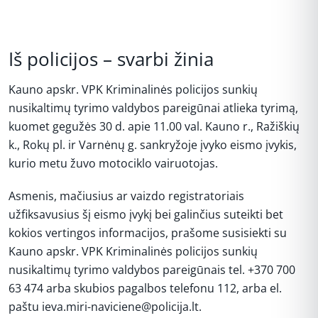
Iš policijos – svarbi žinia
Kauno apskr. VPK Kriminalinės policijos sunkių
nusikaltimų tyrimo valdybos pareigūnai atlieka tyrimą,
kuomet gegužės 30 d. apie 11.00 val. Kauno r., Ražiškių
k., Rokų pl. ir Varnėnų g. sankryžoje įvyko eismo įvykis,
kurio metu žuvo motociklo vairuotojas.
Asmenis, mačiusius ar vaizdo registratoriais
užfiksavusius šį eismo įvykį bei galinčius suteikti bet
kokios vertingos informacijos, prašome susisiekti su
Kauno apskr. VPK Kriminalinės policijos sunkių
nusikaltimų tyrimo valdybos pareigūnais tel. +370 700
63 474 arba skubios pagalbos telefonu 112, arba el.
paštu ieva.miri-naviciene@policija.lt.