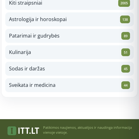
Kiti straipsniai
2005
Astrologija ir horoskopai
138
Patarimai ir gudrybės
89
Kulinarija
51
Sodas ir daržas
45
Sveikata ir medicina
44
Patikimos naujienos, aktualijos ir naudinga informacija
vienoje vietoje.