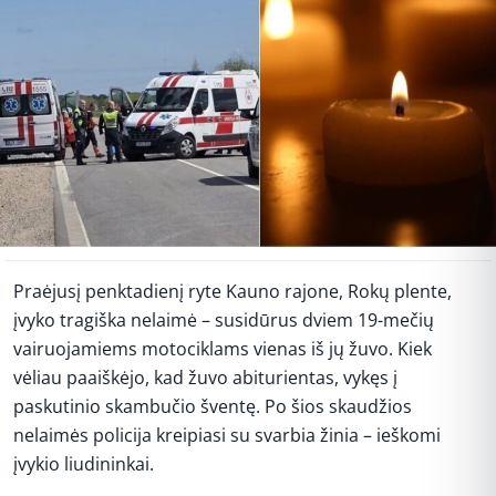
Praėjusį penktadienį ryte Kauno rajone, Rokų plente,
įvyko tragiška nelaimė – susidūrus dviem 19-mečių
vairuojamiems motociklams vienas iš jų žuvo. Kiek
vėliau paaiškėjo, kad žuvo abiturientas, vykęs į
paskutinio skambučio šventę. Po šios skaudžios
nelaimės policija kreipiasi su svarbia žinia – ieškomi
įvykio liudininkai.