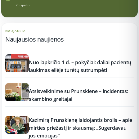
20 spalio
NAUJAUSIA
Naujausios naujienos
12:37
Nuo lapkričio 1 d. – pokyčiai: daliai pacientų
laukimas eilėje turėtų sutrumpėti
12:37
Atsisveikinime su Prunskiene – incidentas:
skambino greitajai
12:37
Kazimirą Prunskienę laidojantis brolis – apie
mirties priežastį ir skausmą: „Sugerdavau
jos emocijas“