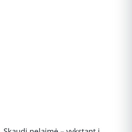
REKLAMA
Skaudi nelaimė – vykstant į