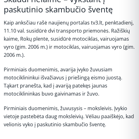
paskutinio skambučio šventę
Kaip anksčiau rašė naujienų portalas tv3.lt, penktadienį,
11.10 val. susidūrė dvi transporto priemonės. Ražiškių
kaime, Rokų plente, susidūrė motociklas, vairuojamas
vyro (gim. 2006 m.) ir motociklas, vairuojamas vyro (gim.
2006 m.).
Pirminiais duomenimis, avarija įvyko žuvusiam
motociklininkui išvažiavus į priešingą eismo juostą.
Tąkart pranešta, kad į avariją patekęs jaunas
motociklininkas buvo gaivinamas ir žuvo.
Pirminiais duomenimis, žuvusysis – moksleivis. Įvykio
vietoje pastebėta daug moksleivių. Vėliau paaiškėjo, kad
velionis vyko į paskutinio skambučio šventę.