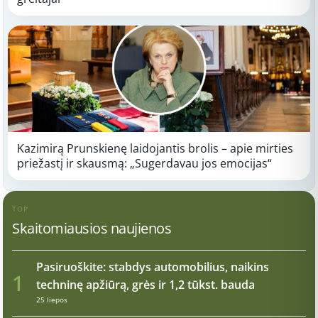
Kazimirą Prunskienę laidojantis brolis – apie mirties
priežastį ir skausmą: „Sugerdavau jos emocijas“
TOP
Skaitomiausios naujienos
Pasiruoškite: stabdys automobilius, naikins
1
techninę apžiūrą, grės ir 1,2 tūkst. bauda
25 liepos