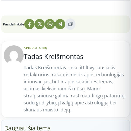
Peržiūros: 8
Pasidalinkite
APIE AUTORIŲ
Tadas Kreišmontas
Tadas Kreišmontas
– esu itt.lt vyriausiasis
redaktorius, rašantis ne tik apie technologijas
ir inovacijas, bet ir apie kasdienes temas,
artimas kiekvienam iš mūsų. Mano
straipsniuose galima rasti naudingų patarimų,
sodo gudrybių, įžvalgų apie astrologiją bei
skanaus maisto idėjų.
Daugiau šia tema