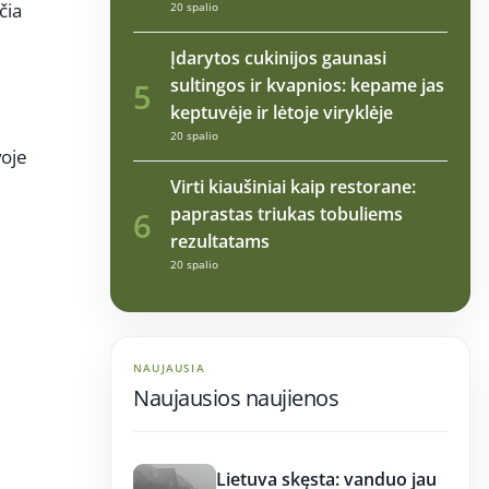
čia
20 spalio
Įdarytos cukinijos gaunasi
sultingos ir kvapnios: kepame jas
5
keptuvėje ir lėtoje viryklėje
20 spalio
voje
Virti kiaušiniai kaip restorane:
paprastas triukas tobuliems
6
rezultatams
20 spalio
NAUJAUSIA
Naujausios naujienos
17:21
Lietuva skęsta: vanduo jau