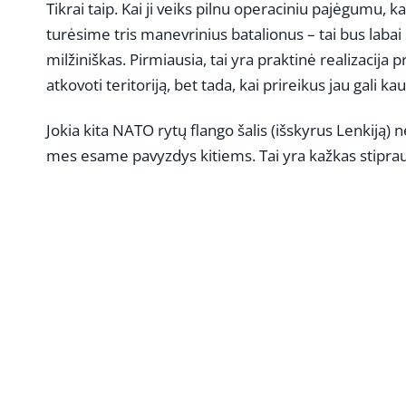
Tikrai taip. Kai ji veiks pilnu operaciniu pajėgumu, 
turėsime tris manevrinius batalionus – tai bus labai
milžiniškas. Pirmiausia, tai yra praktinė realizacija 
atkovoti teritoriją, bet tada, kai prireikus jau gali kaut
Jokia kita NATO rytų flango šalis (išskyrus Lenkiją) 
mes esame pavyzdys kitiems. Tai yra kažkas stipraus