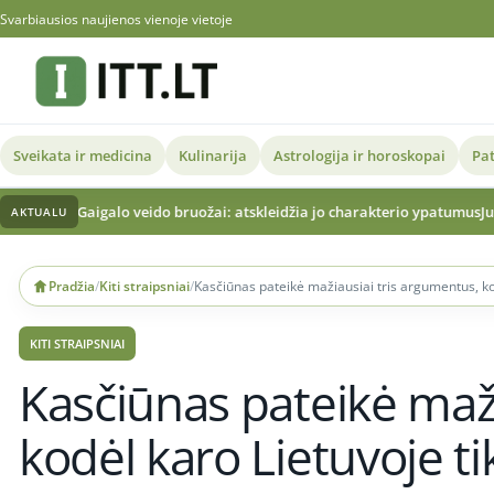
Svarbiausios naujienos vienoje vietoje
Sveikata ir medicina
Kulinarija
Astrologija ir horoskopai
Pat
ido bruožai: atskleidžia jo charakterio ypatumus
Justinos Gaigalaitės kūn
AKTUALU
Skip
to
Pradžia
/
Kiti straipsniai
/
Kasčiūnas pateikė mažiausiai tris argumentus, ko
content
KITI STRAIPSNIAI
Kasčiūnas pateikė maži
kodėl karo Lietuvoje t