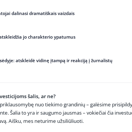
tojai dalinasi dramatiškais vaizdais
 atskleidžia jo charakterio ypatumus
ėdyje: atskleidė vidinę įtampą ir reakciją į žurnalistų
esticijoms šalis, ar ne?
 priklausomybę nuo tiekimo grandinių – galėsime prisipildy
e. Šalia to yra ir saugumo jausmas – vokiečiai čia investu
uvą. Aišku, mes neturime užsiliūliuoti.