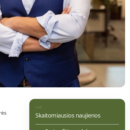
TOP
urės
Skaitomiausios naujienos