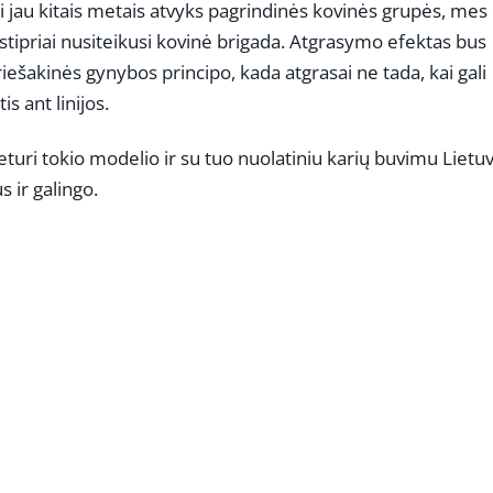
kai jau kitais metais atvyks pagrindinės kovinės grupės, mes 
 stipriai nusiteikusi kovinė brigada. Atgrasymo efektas bus
priešakinės gynybos principo, kada atgrasai ne tada, kai gali
is ant linijos.
neturi tokio modelio ir su tuo nuolatiniu karių buvimu Lietu
 ir galingo.
REKLAMA