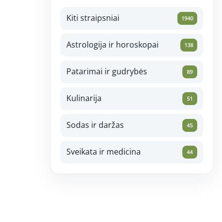
Kiti straipsniai
1940
Astrologija ir horoskopai
138
Patarimai ir gudrybės
89
Kulinarija
51
Sodas ir daržas
45
Sveikata ir medicina
44