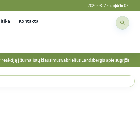
2026 08. 7 rugpjūčio 07.
itika
Kontaktai
 klausimus
Gabrielius Landsbergis apie sugrįžimą į politiką: aiškus sprendi
,