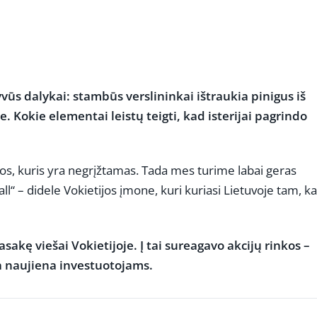
vūs dalykai: stambūs verslininkai ištraukia pinigus iš
 Kokie elementai leistų teigti, kad isterijai pagrindo
dos, kuris yra negrįžtamas. Tada mes turime labai geras
l“ – didele Vokietijos įmone, kuri kuriasi Lietuvoje tam, k
pasakę viešai Vokietijoje. Į tai sureagavo akcijų rinkos –
ra naujiena investuotojams.