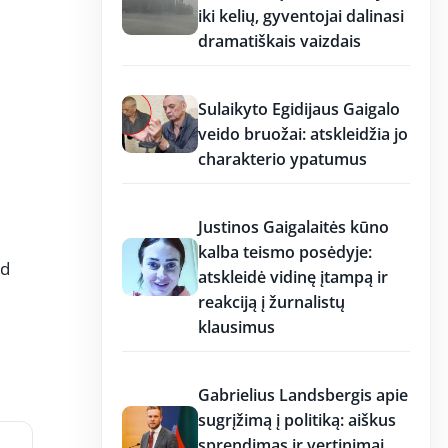
iki kelių, gyventojai dalinasi
dramatiškais vaizdais
17:19
Sulaikyto Egidijaus Gaigalo
veido bruožai: atskleidžia jo
charakterio ypatumus
17:18
Justinos Gaigalaitės kūno
kalba teismo posėdyje:
ad
atskleidė vidinę įtampą ir
reakciją į žurnalistų
klausimus
17:18
Gabrielius Landsbergis apie
sugrįžimą į politiką: aiškus
sprendimas ir vertinimai