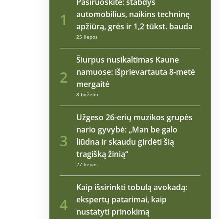
Pasiruoškite: stabdys
automobilius, naikins techninę
1
apžiūrą, grės ir 1,2 tūkst. bauda
25 liepos
Šiurpus nusikaltimas Kaune
namuose: išprievartauta 8-metė
2
mergaitė
8 birželio
Užgeso 26-erių muzikos grupės
nario gyvybė: „Man be galo
3
liūdna ir skaudu girdėti šią
tragišką žinią“
27 liepos
Kaip išsirinkti tobulą avokadą:
ekspertų patarimai, kaip
4
nustatyti prinokimą