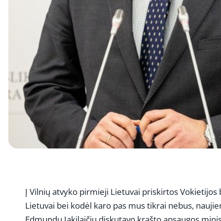
Į Vilnių atvyko pirmieji Lietuvai priskirtos Vokietijo
Lietuvai bei kodėl karo pas mus tikrai nebus, naujie
Edmundu Jakilaičiu diskutavo krašto apsaugos mini