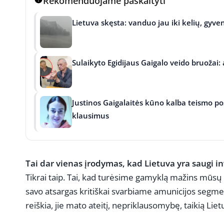
Rekomenduojame paskaityti
Lietuva skęsta: vanduo jau iki kelių, gyven
Sulaikyto Egidijaus Gaigalo veido bruožai:
Justinos Gaigalaitės kūno kalba teismo pos
klausimus
Tai dar vienas įrodymas, kad Lietuva yra saugi inv
Tikrai taip. Tai, kad turėsime gamyklą mažins mūsų
savo atsargas kritiškai svarbiame amunicijos segment
reiškia, jie mato ateitį, nepriklausomybę, taikią Liet