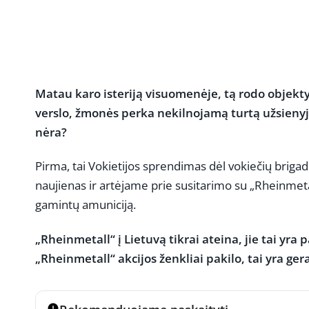
Matau karo isteriją visuomenėje, tą rodo objekty
verslo, žmonės perka nekilnojamą turtą užsienyje.
nėra?
Pirma, tai Vokietijos sprendimas dėl vokiečių briga
naujienas ir artėjame prie susitarimo su „Rheinmetal
gamintų amuniciją.
„Rheinmetall“ į Lietuvą tikrai ateina, jie tai yra 
„Rheinmetall“ akcijos ženkliai pakilo, tai yra ge