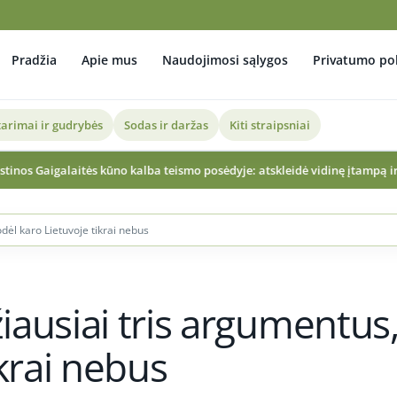
Pradžia
Apie mus
Naudojimosi sąlygos
Privatumo pol
arimai ir gudrybės
Sodas ir daržas
Kiti straipsniai
o kalba teismo posėdyje: atskleidė vidinę įtampą ir reakciją į žurnalistų
dėl karo Lietuvoje tikrai nebus
ausiai tris argumentus
ikrai nebus