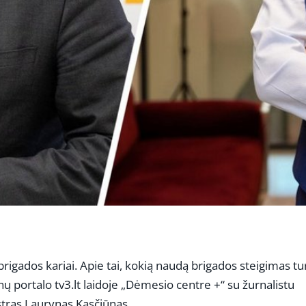
s brigados kariai. Apie tai, kokią naudą brigados steigimas t
nų portalo tv3.lt laidoje „Dėmesio centre +“ su žurnalistu
stras Laurynas Kasčiūnas.