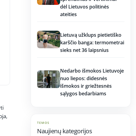
dėl Lietuvos politinės
ateities
17:17
Lietuvą užklups pietietiško
karščio banga: termometrai
sieks net 36 laipsnius
17:16
Nedarbo išmokos Lietuvoje
nuo liepos: didesnės
išmokos ir griežtesnės
sąlygos bedarbiams
ti
oja,
TEMOS
Naujienų kategorijos