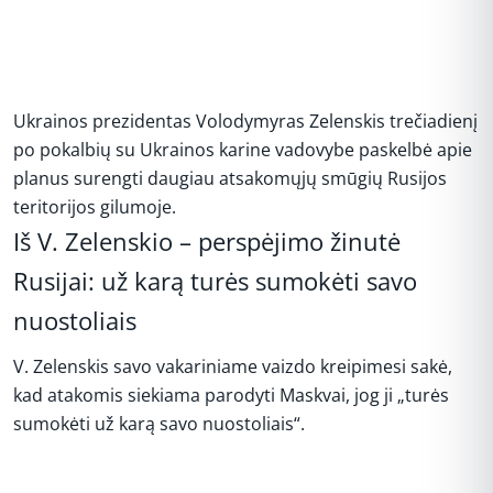
Ukrainos prezidentas Volodymyras Zelenskis trečiadienį
po pokalbių su Ukrainos karine vadovybe paskelbė apie
planus surengti daugiau atsakomųjų smūgių Rusijos
teritorijos gilumoje.
Iš V. Zelenskio – perspėjimo žinutė
Rusijai: už karą turės sumokėti savo
nuostoliais
V. Zelenskis savo vakariniame vaizdo kreipimesi sakė,
kad atakomis siekiama parodyti Maskvai, jog ji „turės
sumokėti už karą savo nuostoliais“.
REKLAMA