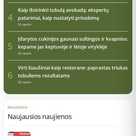
Kaip išsirinkti tobulą avokadą: ekspertų
4
patarimai, kaip nustatyti prinokimą
20 spalio
Įdarytos cukinijos gaunasi sultingos ir kvapnios:
5
kepame jas keptuvėje ir lėtoje viryklėje
20 spalio
Virti kiaušiniai kaip restorane: paprastas triukas
6
tobuliems rezultatams
20 spalio
NAUJAUSIA
Naujausios naujienos
12:37