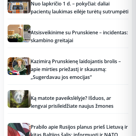
Nuo lapkričio 1 d. – pokyčiai: daliai
pacientų laukimas eilėje turėtų sutrumpėti
12:37
Atsisveikinime su Prunskiene – incidentas:
skambino greitajai
12:37
Kazimirą Prunskienę laidojantis brolis –
apie mirties priežastį ir skausmą:
„Sugerdavau jos emocijas“
12:37
Ką matote paveikslėlyje? Išduos, ar
lengvai prisileidžiate naujus žmones
12:37
Prabilo apie Rusijos planus prieš Lietuvą ir
kitas Baltijos šalis: informuoti ir NATO