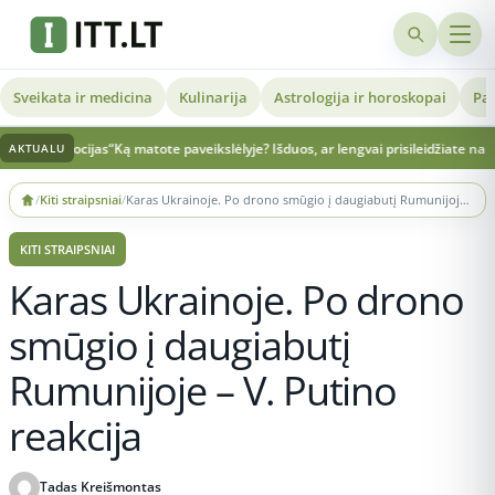
Sveikata ir medicina
Kulinarija
Astrologija ir horoskopai
Pat
mocijas“
Ką matote paveikslėlyje? Išduos, ar lengvai prisileidžiate naujus žmone
AKTUALU
Skip
/
Kiti straipsniai
/
Karas Ukrainoje. Po drono smūgio į daugiabutį Rumunijoje – V. Putino reakcija
to
content
KITI STRAIPSNIAI
Karas Ukrainoje. Po drono
smūgio į daugiabutį
Rumunijoje – V. Putino
reakcija
Tadas Kreišmontas
Publikuota 2026-05-29 22:18