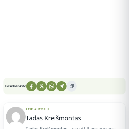
Peržiūros: 5
Pasidalinkite
APIE AUTORIŲ
Tadas Kreišmontas
Tadas Kreišmontas
– esu itt.lt vyriausiasis