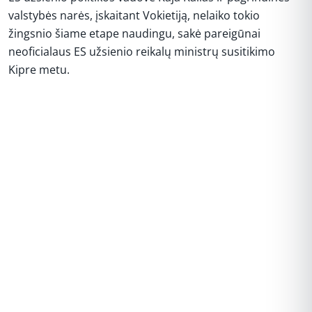
valstybės narės, įskaitant Vokietiją, nelaiko tokio
žingsnio šiame etape naudingu, sakė pareigūnai
neoficialaus ES užsienio reikalų ministrų susitikimo
Kipre metu.
REKLAMA