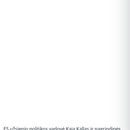
REKLAMA
ES užsienio politikos vadovė Kaja Kallas ir pagrindinės