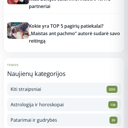
partneriai
12:37
Kokie yra TOP 5 pagirių patiekalai?
„Maistas ant pachmo“ autorė sudarė savo
reitingą
TEMOS
Naujienų kategorijos
Kiti straipsniai
2005
Astrologija ir horoskopai
138
Patarimai ir gudrybės
89