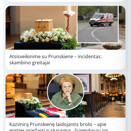
Atsisveikinime su Prunskiene – incidentas:
skambino greitajai
Kazimirą Prunskienę laidojantis brolis – apie
mirties priežastį ir skausmą: „Sugerdavau jos