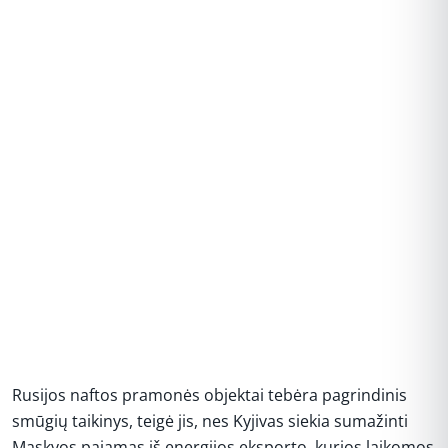
Rusijos naftos pramonės objektai tebėra pagrindinis
smūgių taikinys, teigė jis, nes Kyjivas siekia sumažinti
Maskvos pajamas iš energijos eksporto, kurios laikomos