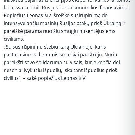
labai svarbiomis Rusijos karo ekonomikos finansavimui.
Popiežius Leonas XIV išreiškė susirūpinimą dėl
intensyvėjančių masinių Rusijos atakų prieš Ukrainą ir
pareiškė paramą nuo šių smūgių nukentėjusiems
civiliams.
„Su susirūpinimu stebiu karą Ukrainoje, kuris
pastarosiomis dienomis smarkiai paaštrėjo. Noriu
pareikšti savo solidarumą su visais, kurie kenčia dėl
neseniai įvykusių išpuolių, įskaitant išpuolius prieš
civilius“, – sakė popiežius Leonas XIV.
REKLAMA