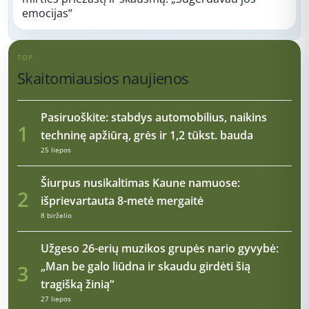
emocijas“
TOP
Skaitomiausios naujienos
Pasiruoškite: stabdys automobilius, naikins
1
techninę apžiūrą, grės ir 1,2 tūkst. bauda
25 liepos
Šiurpus nusikaltimas Kaune namuose:
2
išprievartauta 8-metė mergaitė
8 birželio
Užgeso 26-erių muzikos grupės nario gyvybė:
„Man be galo liūdna ir skaudu girdėti šią
3
tragišką žinią“
27 liepos