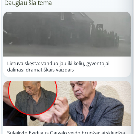
Daugiau šia tema
Lietuva skęsta: vanduo jau iki kelių, gyventojai
dalinasi dramatiškais vaizdais
Sulaikyto Egidijaus Gaigalo veido bruožai: atskleidžia