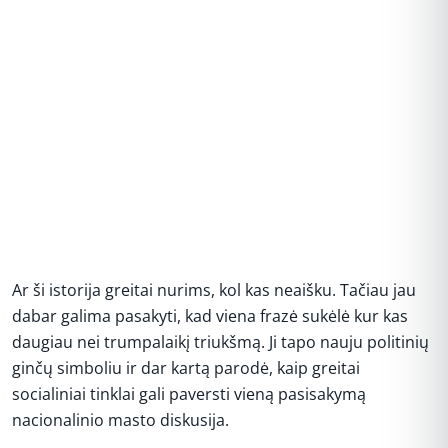
Ar ši istorija greitai nurims, kol kas neaišku. Tačiau jau
dabar galima pasakyti, kad viena frazė sukėlė kur kas
daugiau nei trumpalaikį triukšmą. Ji tapo nauju politinių
ginčų simboliu ir dar kartą parodė, kaip greitai
socialiniai tinklai gali paversti vieną pasisakymą
nacionalinio masto diskusija.