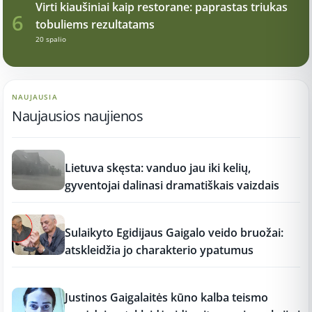
Virti kiaušiniai kaip restorane: paprastas triukas
6
tobuliems rezultatams
20 spalio
NAUJAUSIA
Naujausios naujienos
17:21
Lietuva skęsta: vanduo jau iki kelių,
gyventojai dalinasi dramatiškais vaizdais
17:19
Sulaikyto Egidijaus Gaigalo veido bruožai:
atskleidžia jo charakterio ypatumus
17:18
Justinos Gaigalaitės kūno kalba teismo