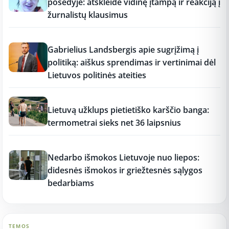
posėdyje: atskleidė vidinę įtampą ir reakciją į
žurnalistų klausimus
17:18
Gabrielius Landsbergis apie sugrįžimą į
politiką: aiškus sprendimas ir vertinimai dėl
Lietuvos politinės ateities
17:17
Lietuvą užklups pietietiško karščio banga:
termometrai sieks net 36 laipsnius
17:16
Nedarbo išmokos Lietuvoje nuo liepos:
didesnės išmokos ir griežtesnės sąlygos
bedarbiams
TEMOS