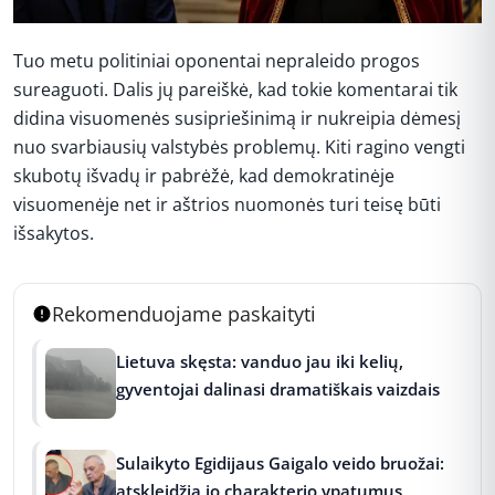
Tuo metu politiniai oponentai nepraleido progos
sureaguoti. Dalis jų pareiškė, kad tokie komentarai tik
didina visuomenės susipriešinimą ir nukreipia dėmesį
nuo svarbiausių valstybės problemų. Kiti ragino vengti
skubotų išvadų ir pabrėžė, kad demokratinėje
visuomenėje net ir aštrios nuomonės turi teisę būti
išsakytos.
Rekomenduojame paskaityti
Lietuva skęsta: vanduo jau iki kelių,
gyventojai dalinasi dramatiškais vaizdais
Sulaikyto Egidijaus Gaigalo veido bruožai:
atskleidžia jo charakterio ypatumus