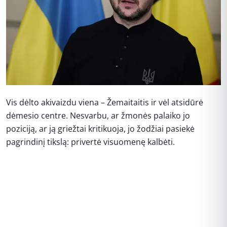
Vis dėlto akivaizdu viena – Žemaitaitis ir vėl atsidūrė
dėmesio centre. Nesvarbu, ar žmonės palaiko jo
poziciją, ar ją griežtai kritikuoja, jo žodžiai pasiekė
pagrindinį tikslą: privertė visuomenę kalbėti.
REKLAMA