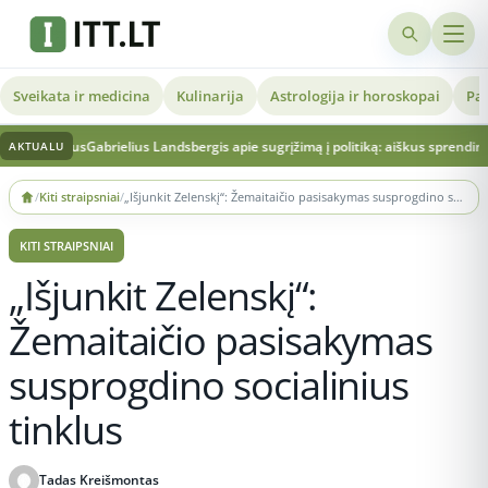
Sveikata ir medicina
Kulinarija
Astrologija ir horoskopai
Pat
imus
Gabrielius Landsbergis apie sugrįžimą į politiką: aiškus sprendimas ir vertini
AKTUALU
Skip
/
Kiti straipsniai
/
„Išjunkit Zelenskį“: Žemaitaičio pasisakymas susprogdino socialinius tinklus
to
content
KITI STRAIPSNIAI
„Išjunkit Zelenskį“:
Žemaitaičio pasisakymas
susprogdino socialinius
tinklus
Tadas Kreišmontas
Publikuota 2026-07-07 14:50