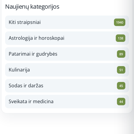
Naujienų kategorijos
Kiti straipsniai
1940
Astrologija ir horoskopai
138
Patarimai ir gudrybės
89
Kulinarija
51
Sodas ir daržas
45
Sveikata ir medicina
44