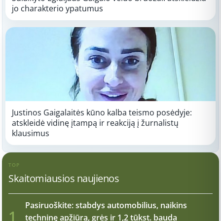
jo charakterio ypatumus
Justinos Gaigalaitės kūno kalba teismo posėdyje:
atskleidė vidinę įtampą ir reakciją į žurnalistų
klausimus
TOP
Skaitomiausios naujienos
Pasiruoškite: stabdys automobilius, naikins
1
techninę apžiūrą, grės ir 1,2 tūkst. bauda