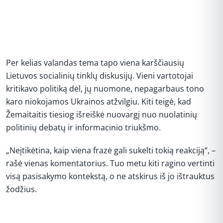
Per kelias valandas tema tapo viena karščiausių
Lietuvos socialinių tinklų diskusijų. Vieni vartotojai
kritikavo politiką dėl, jų nuomone, nepagarbaus tono
karo niokojamos Ukrainos atžvilgiu. Kiti teigė, kad
Žemaitaitis tiesiog išreiškė nuovargį nuo nuolatinių
politinių debatų ir informacinio triukšmo.
„Neįtikėtina, kaip viena frazė gali sukelti tokią reakciją“, –
rašė vienas komentatorius. Tuo metu kiti ragino vertinti
visą pasisakymo kontekstą, o ne atskirus iš jo ištrauktus
žodžius.
REKLAMA