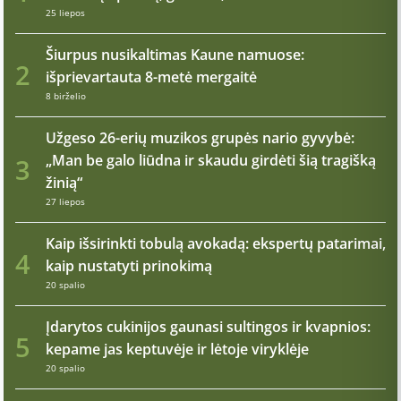
25 liepos
Šiurpus nusikaltimas Kaune namuose:
2
išprievartauta 8-metė mergaitė
8 birželio
Užgeso 26-erių muzikos grupės nario gyvybė:
„Man be galo liūdna ir skaudu girdėti šią tragišką
3
žinią“
27 liepos
Kaip išsirinkti tobulą avokadą: ekspertų patarimai,
4
kaip nustatyti prinokimą
20 spalio
Įdarytos cukinijos gaunasi sultingos ir kvapnios:
5
kepame jas keptuvėje ir lėtoje viryklėje
20 spalio