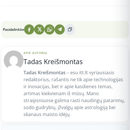
Peržiūros: 1
Pasidalinkite
APIE AUTORIŲ
Tadas Kreišmontas
Tadas Kreišmontas
– esu itt.lt vyriausiasis
redaktorius, rašantis ne tik apie technologijas
ir inovacijas, bet ir apie kasdienes temas,
artimas kiekvienam iš mūsų. Mano
straipsniuose galima rasti naudingų patarimų,
sodo gudrybių, įžvalgų apie astrologiją bei
skanaus maisto idėjų.