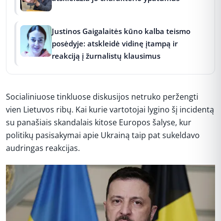
Justinos Gaigalaitės kūno kalba teismo
posėdyje: atskleidė vidinę įtampą ir
reakciją į žurnalistų klausimus
Socialiniuose tinkluose diskusijos netruko peržengti
vien Lietuvos ribų. Kai kurie vartotojai lygino šį incidentą
su panašiais skandalais kitose Europos šalyse, kur
politikų pasisakymai apie Ukrainą taip pat sukeldavo
audringas reakcijas.