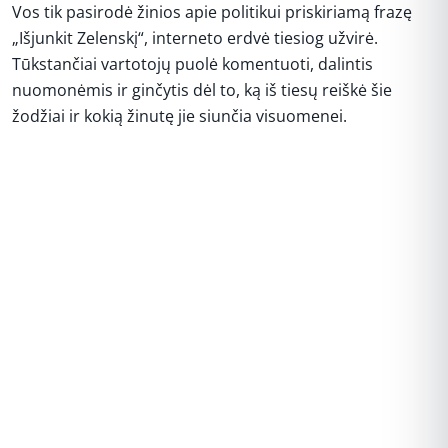
Vos tik pasirodė žinios apie politikui priskiriamą frazę
„Išjunkit Zelenskį“, interneto erdvė tiesiog užvirė.
Tūkstančiai vartotojų puolė komentuoti, dalintis
nuomonėmis ir ginčytis dėl to, ką iš tiesų reiškė šie
žodžiai ir kokią žinutę jie siunčia visuomenei.
REKLAMA