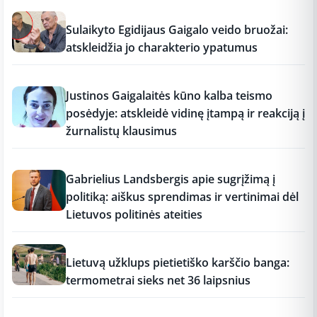
17:19
Sulaikyto Egidijaus Gaigalo veido bruožai:
atskleidžia jo charakterio ypatumus
17:18
Justinos Gaigalaitės kūno kalba teismo
posėdyje: atskleidė vidinę įtampą ir reakciją į
žurnalistų klausimus
17:18
Gabrielius Landsbergis apie sugrįžimą į
politiką: aiškus sprendimas ir vertinimai dėl
Lietuvos politinės ateities
17:17
Lietuvą užklups pietietiško karščio banga:
termometrai sieks net 36 laipsnius
17:16