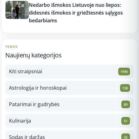
Nedarbo išmokos Lietuvoje nuo liepos:
didesnės išmokos ir griežtesnės sąlygos
bedarbiams
TEMOS
Naujienų kategorijos
Kiti straipsniai
1940
Astrologija ir horoskopai
138
Patarimai ir gudrybės
89
Kulinarija
51
Sodas ir daržas
45