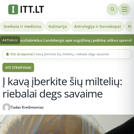
Sveikata ir medicina
Kulinarija
Astrologija ir horoskopai
Pat
us
Gabrielius Landsbergis apie sugrįžimą į politiką: aiškus sprendimas ir vertinim
AKTUALU
Skip
/
Kiti straipsniai
/
Į kavą įberkite šių miltelių: riebalai degs savaime
to
content
KITI STRAIPSNIAI
Į kavą įberkite šių miltelių:
riebalai degs savaime
Tadas Kreišmontas
Publikuota 2026-05-22 11:12