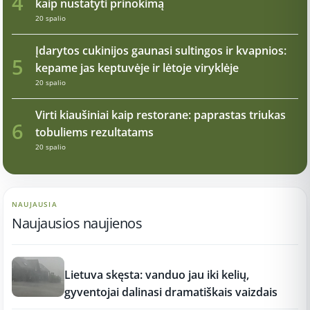
4
kaip nustatyti prinokimą
20 spalio
Įdarytos cukinijos gaunasi sultingos ir kvapnios:
5
kepame jas keptuvėje ir lėtoje viryklėje
20 spalio
Virti kiaušiniai kaip restorane: paprastas triukas
6
tobuliems rezultatams
20 spalio
NAUJAUSIA
Naujausios naujienos
17:21
Lietuva skęsta: vanduo jau iki kelių,
gyventojai dalinasi dramatiškais vaizdais