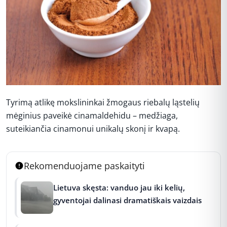
Tyrimą atlikę mokslininkai žmogaus riebalų ląstelių
mėginius paveikė cinamaldehidu – medžiaga,
suteikiančia cinamonui unikalų skonį ir kvapą.
Rekomenduojame paskaityti
Lietuva skęsta: vanduo jau iki kelių,
gyventojai dalinasi dramatiškais vaizdais