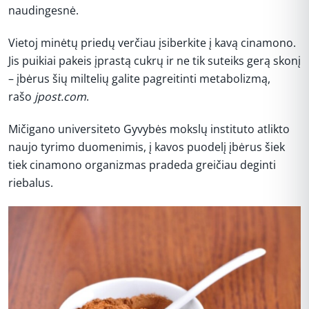
naudingesnė.
Vietoj minėtų priedų verčiau įsiberkite į kavą cinamono.
Jis puikiai pakeis įprastą cukrų ir ne tik suteiks gerą skonį
– įbėrus šių miltelių galite pagreitinti metabolizmą,
rašo
jpost.com
.
Mičigano universiteto Gyvybės mokslų instituto atlikto
naujo tyrimo duomenimis, į kavos puodelį įbėrus šiek
tiek cinamono organizmas pradeda greičiau deginti
riebalus.