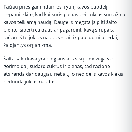
Tačiau prieš gamindamiesi rytinį kavos puodelį
nepamirškite, kad kai kuris pienas bei cukrus sumažina
kavos teikiamą naudą. Daugelis mėgsta įsipilti šalto
pieno, įsiberti cukraus ar pagardinti kavą sirupais,
tačiau iš to jokios naudos – tai tik papildomi priedai,
žalojantys organizmą.
Šalta saldi kava yra blogiausia iš visų – didžiąją šio
gėrimo dalį sudaro cukrus ir pienas, tad racione
atsiranda dar daugiau riebalų, o nedidelis kavos kiekis
neduoda jokios naudos.
REKLAMA