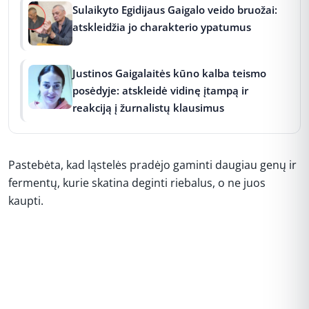
Sulaikyto Egidijaus Gaigalo veido bruožai:
atskleidžia jo charakterio ypatumus
Justinos Gaigalaitės kūno kalba teismo
posėdyje: atskleidė vidinę įtampą ir
reakciją į žurnalistų klausimus
Pastebėta, kad ląstelės pradėjo gaminti daugiau genų ir
fermentų, kurie skatina deginti riebalus, o ne juos
kaupti.
REKLAMA