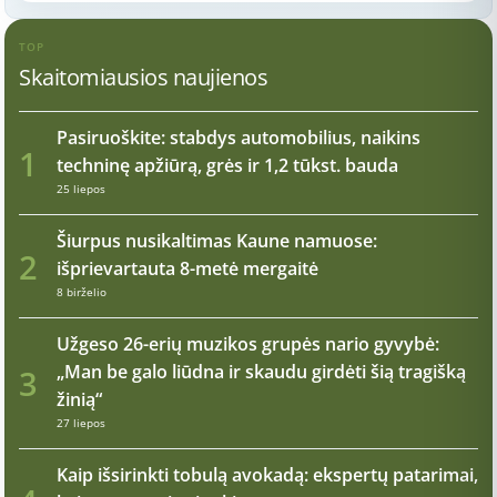
TOP
Skaitomiausios naujienos
Pasiruoškite: stabdys automobilius, naikins
1
techninę apžiūrą, grės ir 1,2 tūkst. bauda
25 liepos
Šiurpus nusikaltimas Kaune namuose:
2
išprievartauta 8-metė mergaitė
8 birželio
Užgeso 26-erių muzikos grupės nario gyvybė:
„Man be galo liūdna ir skaudu girdėti šią tragišką
3
žinią“
27 liepos
Kaip išsirinkti tobulą avokadą: ekspertų patarimai,