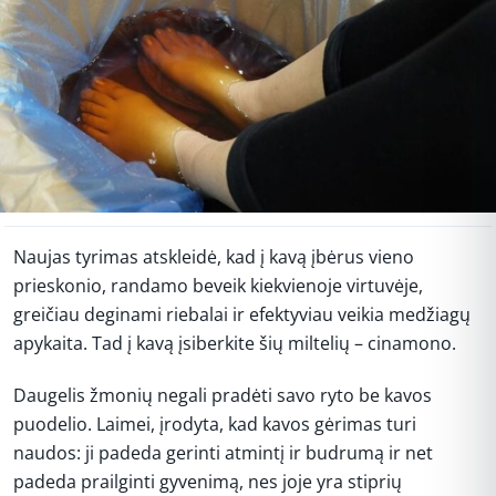
Naujas tyrimas atskleidė, kad į kavą įbėrus vieno
prieskonio, randamo beveik kiekvienoje virtuvėje,
greičiau deginami riebalai ir efektyviau veikia medžiagų
apykaita. Tad į kavą įsiberkite šių miltelių – cinamono.
Daugelis žmonių negali pradėti savo ryto be kavos
puodelio. Laimei, įrodyta, kad kavos gėrimas turi
naudos: ji padeda gerinti atmintį ir budrumą ir net
padeda prailginti gyvenimą, nes joje yra stiprių