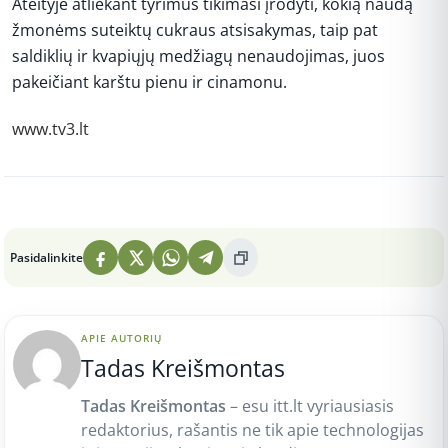
Ateityje atliekant tyrimus tikimasi įrodyti, kokią naudą
žmonėms suteiktų cukraus atsisakymas, taip pat
saldiklių ir kvapiųjų medžiagų nenaudojimas, juos
pakeičiant karštu pienu ir cinamonu.
www.tv3.lt
Peržiūros: 3
Pasidalinkite
APIE AUTORIŲ
Tadas Kreišmontas
Tadas Kreišmontas
– esu itt.lt vyriausiasis
redaktorius, rašantis ne tik apie technologijas