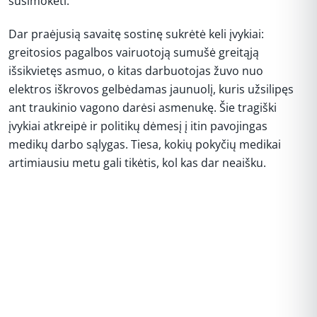
susimokėti.
Dar praėjusią savaitę sostinę sukrėtė keli įvykiai:
greitosios pagalbos vairuotoją sumušė greitąją
išsikvietęs asmuo, o kitas darbuotojas žuvo nuo
elektros iškrovos gelbėdamas jaunuolį, kuris užsilipęs
ant traukinio vagono darėsi asmenukę. Šie tragiški
įvykiai atkreipė ir politikų dėmesį į itin pavojingas
medikų darbo sąlygas. Tiesa, kokių pokyčių medikai
artimiausiu metu gali tikėtis, kol kas dar neaišku.
REKLAMA