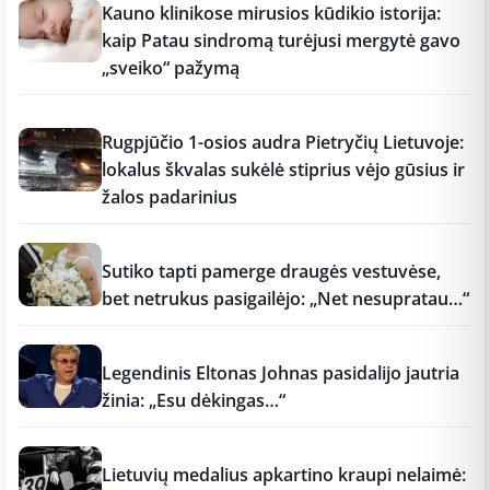
Kauno klinikose mirusios kūdikio istorija:
kaip Patau sindromą turėjusi mergytė gavo
„sveiko“ pažymą
11:25
Rugpjūčio 1-osios audra Pietryčių Lietuvoje:
lokalus škvalas sukėlė stiprius vėjo gūsius ir
žalos padarinius
11:15
Sutiko tapti pamerge draugės vestuvėse,
bet netrukus pasigailėjo: „Net nesupratau…“
11:15
Legendinis Eltonas Johnas pasidalijo jautria
žinia: „Esu dėkingas…“
11:15
Lietuvių medalius apkartino kraupi nelaimė: