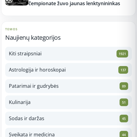
čempionate žuvo jaunas lenktynininkas
TEMOS
Naujienų kategorijos
Kiti straipsniai
1921
Astrologija ir horoskopai
137
Patarimai ir gudrybės
89
Kulinarija
51
Sodas ir daržas
45
Sveikata ir medicina
44