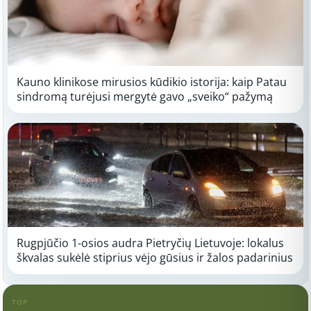
Kauno klinikose mirusios kūdikio istorija: kaip Patau
sindromą turėjusi mergytė gavo „sveiko“ pažymą
Rugpjūčio 1-osios audra Pietryčių Lietuvoje: lokalus
škvalas sukėlė stiprius vėjo gūsius ir žalos padarinius
TOP