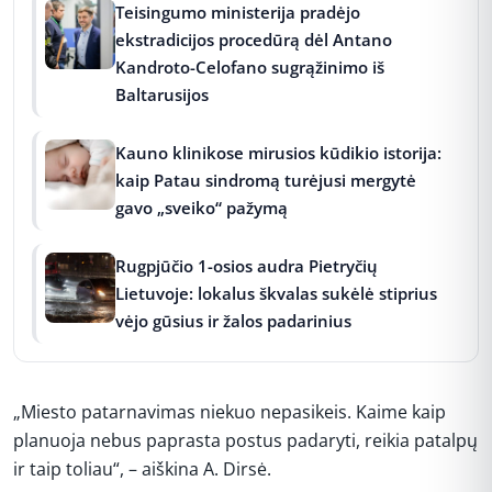
Teisingumo ministerija pradėjo
ekstradicijos procedūrą dėl Antano
Kandroto-Celofano sugrąžinimo iš
Baltarusijos
Kauno klinikose mirusios kūdikio istorija:
kaip Patau sindromą turėjusi mergytė
gavo „sveiko“ pažymą
Rugpjūčio 1-osios audra Pietryčių
Lietuvoje: lokalus škvalas sukėlė stiprius
vėjo gūsius ir žalos padarinius
„Miesto patarnavimas niekuo nepasikeis. Kaime kaip
planuoja nebus paprasta postus padaryti, reikia patalpų
ir taip toliau“, – aiškina A. Dirsė.