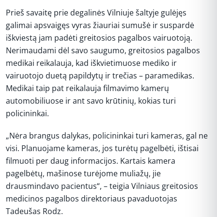
Prieš savaitę prie degalinės Vilniuje šaltyje gulėjęs
galimai apsvaigęs vyras žiauriai sumušė ir suspardė
iškviestą jam padėti greitosios pagalbos vairuotoją.
Nerimaudami dėl savo saugumo, greitosios pagalbos
medikai reikalauja, kad iškvietimuose mediko ir
vairuotojo duetą papildytų ir trečias – paramedikas.
Medikai taip pat reikalauja filmavimo kamerų
automobiliuose ir ant savo krūtinių, kokias turi
policininkai.
„Nėra brangus dalykas, policininkai turi kameras, gal ne
visi. Planuojame kameras, jos turėtų pagelbėti, ištisai
filmuoti per daug informacijos. Kartais kamera
pagelbėtų, mašinose turėjome muliažų, jie
drausmindavo pacientus“, – teigia Vilniaus greitosios
medicinos pagalbos direktoriaus pavaduotojas
Tadeušas Rodz.