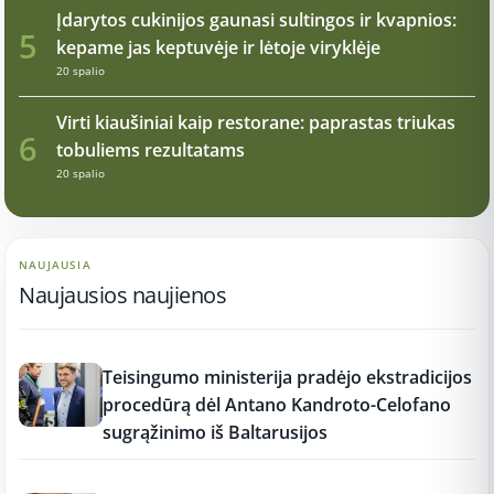
Įdarytos cukinijos gaunasi sultingos ir kvapnios:
5
kepame jas keptuvėje ir lėtoje viryklėje
20 spalio
Virti kiaušiniai kaip restorane: paprastas triukas
6
tobuliems rezultatams
20 spalio
NAUJAUSIA
Naujausios naujienos
11:26
Teisingumo ministerija pradėjo ekstradicijos
procedūrą dėl Antano Kandroto-Celofano
sugrąžinimo iš Baltarusijos
11:26