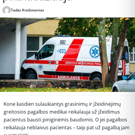
Tadas Kreišmontas
Publikuota 2026-05-28 13:21
Kone kasdien sulaukiantys grasinimų ir įžeidinėjimų
greitosios pagalbos medikai reikalauja už įžeidimus
pacientus bausti piniginėmis baudomis. O jei pagalbos
reikalauja neblaivus pacientas – taip pat už pagalbą jam