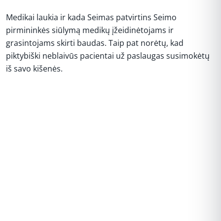
Medikai laukia ir kada Seimas patvirtins Seimo
pirmininkės siūlymą medikų įžeidinėtojams ir
grasintojams skirti baudas. Taip pat norėtų, kad
piktybiški neblaivūs pacientai už paslaugas susimokėtų
iš savo kišenės.
REKLAMA