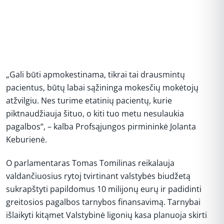
„Gali būti apmokestinama, tikrai tai drausmintų
pacientus, būtų labai sąžininga mokesčių mokėtojų
atžvilgiu. Nes turime etatinių pacientų, kurie
piktnaudžiauja šituo, o kiti tuo metu nesulaukia
pagalbos“, – kalba Profsąjungos pirmininkė Jolanta
Keburienė.
O parlamentaras Tomas Tomilinas reikalauja
valdančiuosius rytoj tvirtinant valstybės biudžetą
sukrapštyti papildomus 10 milijonų eurų ir padidinti
greitosios pagalbos tarnybos finansavimą. Tarnybai
išlaikyti kitąmet Valstybinė ligonių kasa planuoja skirti