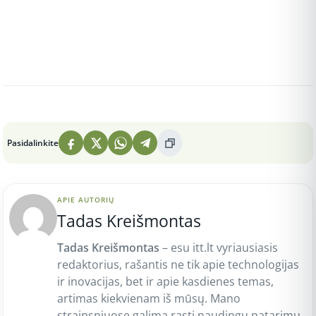
Peržiūros: 4
Pasidalinkite
APIE AUTORIŲ
Tadas Kreišmontas
Tadas Kreišmontas
– esu itt.lt vyriausiasis
redaktorius, rašantis ne tik apie technologijas
ir inovacijas, bet ir apie kasdienes temas,
artimas kiekvienam iš mūsų. Mano
straipsniuose galima rasti naudingų patarimų,