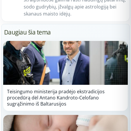
sodo gudrybių, įžvalgų apie astrologiją bei
skanaus maisto idėjų.
Daugiau šia tema
Teisingumo ministerija pradėjo ekstradicijos
procedūrą dėl Antano Kandroto-Celofano
sugrąžinimo iš Baltarusijos