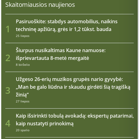
Skaitomiausios naujienos
Pasiruoškite: stabdys automobilius, naikins
1
techninę apžiūrą, grės ir 1,2 tūkst. bauda
25 liepos
Šiurpus nusikaltimas Kaune namuose:
2
išprievartauta 8-metė mergaitė
8 birželio
Užgeso 26-erių muzikos grupės nario gyvybė:
„Man be galo liūdna ir skaudu girdėti šią tragišką
3
žinią“
27 liepos
Kaip išsirinkti tobulą avokadą: ekspertų patarimai,
4
kaip nustatyti prinokimą
20 spalio