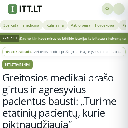
Sveikata ir medicina
Kulinarija
Astrologija ir horoskopai
Pat
uno klinikose mirusios kūdikio istorija: kaip Patau sindromą turėjusi mergytė
AKTUALU
Skip
/
Kiti straipsniai
/
Greitosios medikai prašo girtus ir agresyvius pacientus bausti: „Turime etatinių pacientų, kurie piktnaudžiauja“
to
content
KITI STRAIPSNIAI
Greitosios medikai prašo
girtus ir agresyvius
pacientus bausti: „Turime
etatinių pacientų, kurie
piktnaudžiauja“