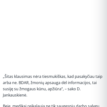
„Šitas klausimas nėra tiesmukiškas, kad pasakyčiau taip
arba ne. BDAR, žmonių apsauga dėl informacijos, tai
susiję su žmogaus kūnu, apžiūra“, – sako D.
Jankauskienė.
Beje, medikai reikalauja ne tik saugesnių darbo sąlygų,