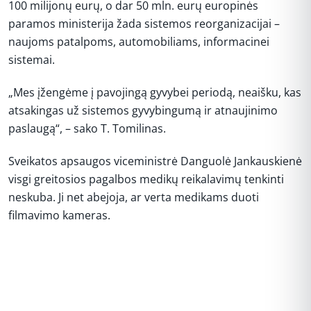
100 milijonų eurų, o dar 50 mln. eurų europinės
paramos ministerija žada sistemos reorganizacijai –
naujoms patalpoms, automobiliams, informacinei
sistemai.
„Mes įžengėme į pavojingą gyvybei periodą, neaišku, kas
atsakingas už sistemos gyvybingumą ir atnaujinimo
paslaugą“, – sako T. Tomilinas.
Sveikatos apsaugos viceministrė Danguolė Jankauskienė
visgi greitosios pagalbos medikų reikalavimų tenkinti
neskuba. Ji net abejoja, ar verta medikams duoti
filmavimo kameras.
REKLAMA