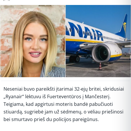
Neseniai buvo pareikšti įtarimai 32-ejų britei, skridusiai
„Ryanair“ lėktuvu iš Fuerteventūros į Mančesterį.
Teigiama, kad apgirtusi moteris bandė pabučiuoti
stiuardą, sugriebė jam už sėdmenų, o vėliau priešinosi
bei smurtavo prieš du policijos pareigūnus.