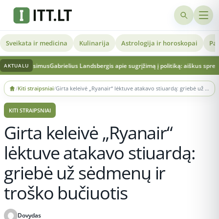
Sveikata ir medicina
Kulinarija
Astrologija ir horoskopai
Pat
ausimus
Gabrielius Landsbergis apie sugrįžimą į politiką: aiškus sprendimas ir vert
AKTUALU
Skip
/
Kiti straipsniai
/
Girta keleivė „Ryanair“ lėktuve atakavo stiuardą: griebė už sėdmenų ir troško bučiuotis
to
content
KITI STRAIPSNIAI
Girta keleivė „Ryanair“
lėktuve atakavo stiuardą:
griebė už sėdmenų ir
troško bučiuotis
Dovydas
Publikuota 2026-06-13 15:39