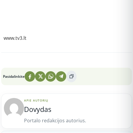
www.tv3.lt
Peržiūros: 2
Pasidalinkite
APIE AUTORIŲ
Dovydas
Portalo redakcijos autorius.