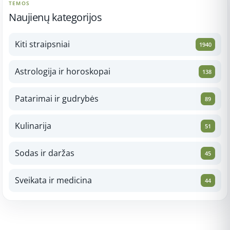
TEMOS
Naujienų kategorijos
Kiti straipsniai
1940
Astrologija ir horoskopai
138
Patarimai ir gudrybės
89
Kulinarija
51
Sodas ir daržas
45
Sveikata ir medicina
44