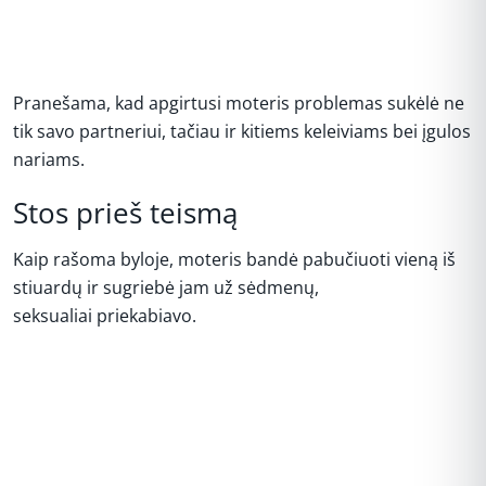
Pranešama, kad apgirtusi moteris problemas sukėlė ne
tik savo partneriui, tačiau ir kitiems keleiviams bei įgulos
nariams.
Stos prieš teismą
Kaip rašoma byloje, moteris bandė pabučiuoti vieną iš
stiuardų ir sugriebė jam už sėdmenų,
seksualiai priekabiavo.
REKLAMA