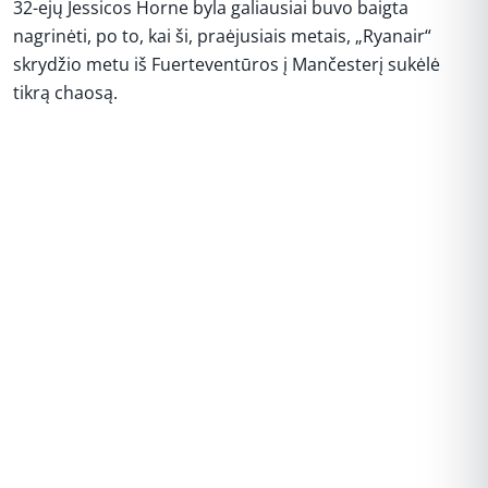
32-ejų Jessicos Horne byla galiausiai buvo baigta
nagrinėti, po to, kai ši, praėjusiais metais, „Ryanair“
skrydžio metu iš Fuerteventūros į Mančesterį sukėlė
tikrą chaosą.
REKLAMA