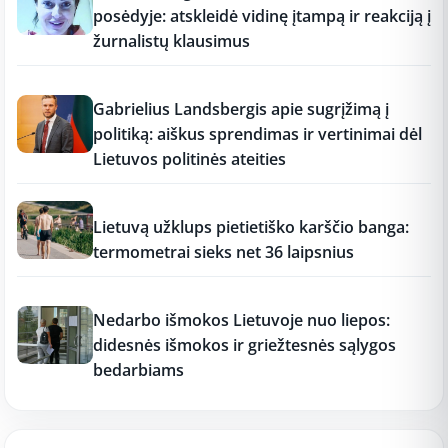
posėdyje: atskleidė vidinę įtampą ir reakciją į
žurnalistų klausimus
17:18
Gabrielius Landsbergis apie sugrįžimą į
politiką: aiškus sprendimas ir vertinimai dėl
Lietuvos politinės ateities
17:17
Lietuvą užklups pietietiško karščio banga:
termometrai sieks net 36 laipsnius
17:16
Nedarbo išmokos Lietuvoje nuo liepos:
didesnės išmokos ir griežtesnės sąlygos
bedarbiams