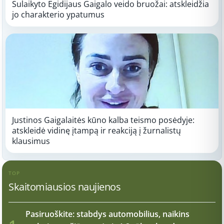
Sulaikyto Egidijaus Gaigalo veido bruožai: atskleidžia
jo charakterio ypatumus
Justinos Gaigalaitės kūno kalba teismo posėdyje:
atskleidė vidinę įtampą ir reakciją į žurnalistų
klausimus
TOP
Skaitomiausios naujienos
Pasiruoškite: stabdys automobilius, naikins