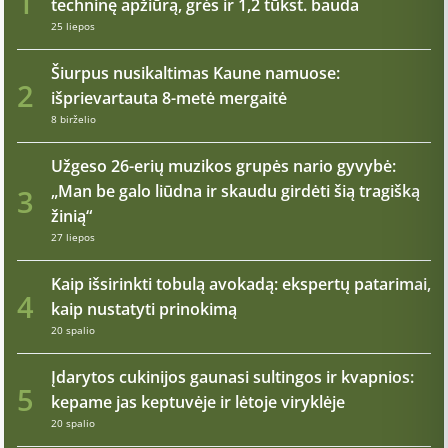
1
techninę apžiūrą, grės ir 1,2 tūkst. bauda
25 liepos
Šiurpus nusikaltimas Kaune namuose:
2
išprievartauta 8-metė mergaitė
8 birželio
Užgeso 26-erių muzikos grupės nario gyvybė:
„Man be galo liūdna ir skaudu girdėti šią tragišką
3
žinią“
27 liepos
Kaip išsirinkti tobulą avokadą: ekspertų patarimai,
4
kaip nustatyti prinokimą
20 spalio
Įdarytos cukinijos gaunasi sultingos ir kvapnios:
5
kepame jas keptuvėje ir lėtoje viryklėje
20 spalio