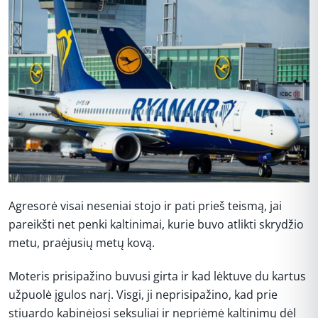
Agresorė visai neseniai stojo ir pati prieš teismą, jai
pareikšti net penki kaltinimai, kurie buvo atlikti skrydžio
metu, praėjusių metų kovą.
Moteris prisipažino buvusi girta ir kad lėktuve du kartus
užpuolė įgulos narį. Visgi, ji neprisipažino, kad prie
stiuardo kabinėjosi seksuliai ir nepriėmė kaltinimų dėl