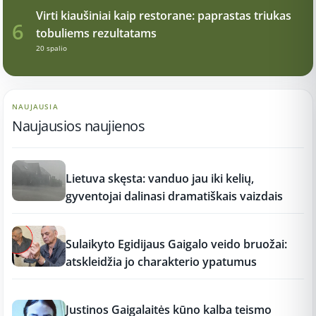
Virti kiaušiniai kaip restorane: paprastas triukas
6
tobuliems rezultatams
20 spalio
NAUJAUSIA
Naujausios naujienos
17:21
Lietuva skęsta: vanduo jau iki kelių,
gyventojai dalinasi dramatiškais vaizdais
17:19
Sulaikyto Egidijaus Gaigalo veido bruožai:
atskleidžia jo charakterio ypatumus
17:18
Justinos Gaigalaitės kūno kalba teismo