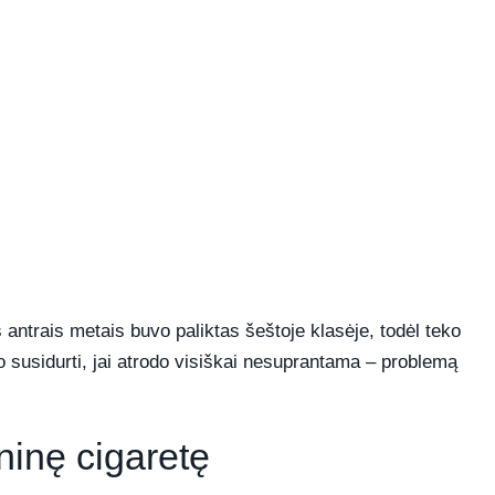
antrais metais buvo paliktas šeštoje klasėje, todėl teko
ko susidurti, jai atrodo visiškai nesuprantama – problemą
ninę cigaretę