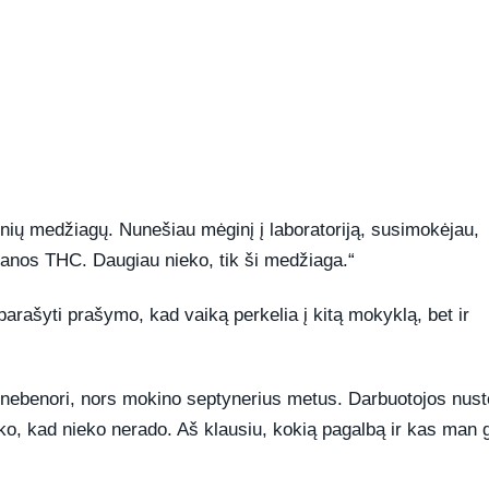
nių medžiagų. Nunešiau mėginį į laboratoriją, susimokėjau,
uanos THC. Daugiau nieko, tik ši medžiaga.“
arašyti prašymo, kad vaiką perkelia į kitą mokyklą, bet ir
nebenori, nors mokino septynerius metus. Darbuotojos nust
o, kad nieko nerado. Aš klausiu, kokią pagalbą ir kas man g