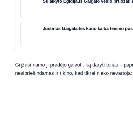
Sulaikyto Egidijaus Gaigalo veido bruožai: 
Justinos Gaigalaitės kūno kalba teismo posėd
Grįžusi namo ji pradėjo galvoti, ką daryti toliau – pa
nesipriešindamas ir tikino, kad tikrai nieko nevartoja: