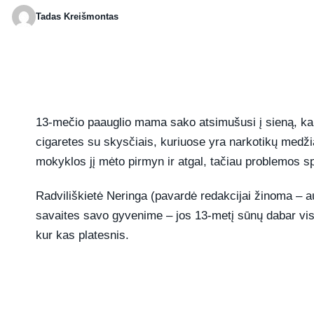
Tadas Kreišmontas
Publikuota 2026-04-09 21:20
13-mečio paauglio mama sako atsimušusi į sieną, kai 
cigaretes su skysčiais, kuriuose yra narkotikų medži
mokyklos jį mėto pirmyn ir atgal, tačiau problemos s
Radviliškietė Neringa (pavardė redakcijai žinoma – a
savaites savo gyvenime – jos 13-metį sūnų dabar vi
kur kas platesnis.