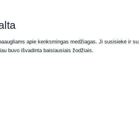
alta
 paaugliams apie kenksmingas medžiagas. Ji susisiekė ir su 
iau buvo išvadinta baisiausiais žodžiais.
REKLAMA