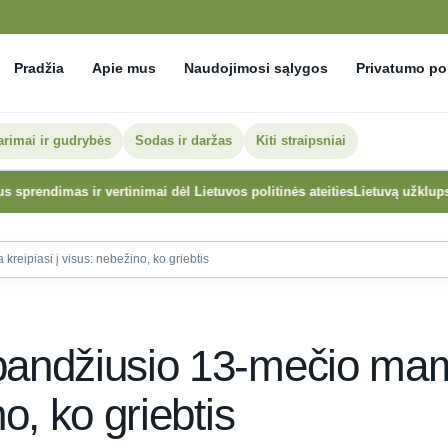
Pradžia
Apie mus
Naudojimosi sąlygos
Privatumo pol
arimai ir gudrybės
Sodas ir daržas
Kiti straipsniai
s ir vertinimai dėl Lietuvos politinės ateities
Lietuvą užklups pietietišk
reipiasi į visus: nebežino, ko griebtis
abandžiusio 13-mečio ma
no, ko griebtis