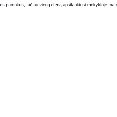
amos pamokos, tačiau vieną dieną apsilankiusi mokykloje ma
REKLAMA