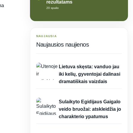
rezultatams
ma
20 spalio
NAUJAUSIA
Naujausios naujienos
17:21
Lietuva skęsta: vanduo jau
iki kelių, gyventojai dalinasi
dramatiškais vaizdais
17:19
Sulaikyto Egidijaus Gaigalo
veido bruožai: atskleidžia jo
charakterio ypatumus
17:18