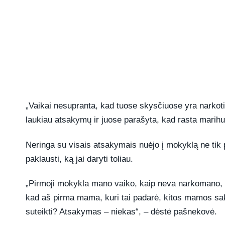
„Vaikai nesupranta, kad tuose skysčiuose yra narkoti
laukiau atsakymų ir juose parašyta, kad rasta marih
Neringa su visais atsakymais nuėjo į mokyklą ne tik p
paklausti, ką jai daryti toliau.
„Pirmoji mokykla mano vaiko, kaip neva narkomano, 
kad aš pirma mama, kuri tai padarė, kitos mamos sak
suteikti? Atsakymas – niekas“, – dėstė pašnekovė.