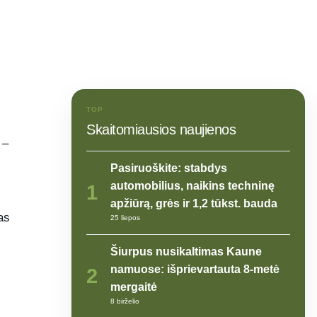
TOP
Skaitomiausios naujienos
 –
Pasiruoškite: stabdys
automobilius, naikins techninę
1
apžiūrą, grės ir 1,2 tūkst. bauda
as
25 liepos
Šiurpus nusikaltimas Kaune
namuose: išprievartauta 8-metė
2
mergaitė
8 birželio