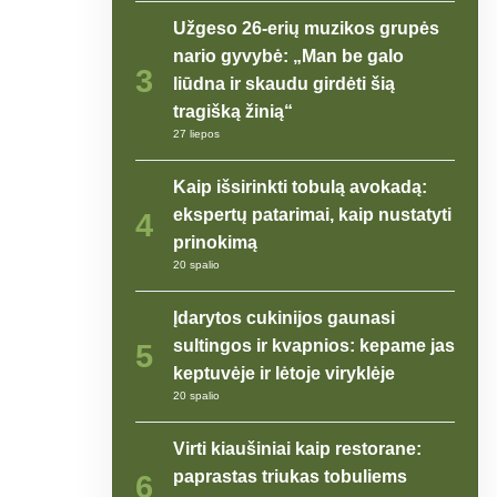
Užgeso 26-erių muzikos grupės
nario gyvybė: „Man be galo
3
liūdna ir skaudu girdėti šią
tragišką žinią“
27 liepos
Kaip išsirinkti tobulą avokadą:
ekspertų patarimai, kaip nustatyti
4
prinokimą
20 spalio
Įdarytos cukinijos gaunasi
sultingos ir kvapnios: kepame jas
5
keptuvėje ir lėtoje viryklėje
20 spalio
Virti kiaušiniai kaip restorane:
paprastas triukas tobuliems
6