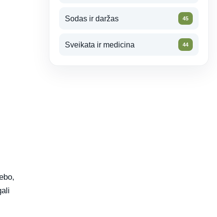
Sodas ir daržas
45
Sveikata ir medicina
44
ebo,
ali