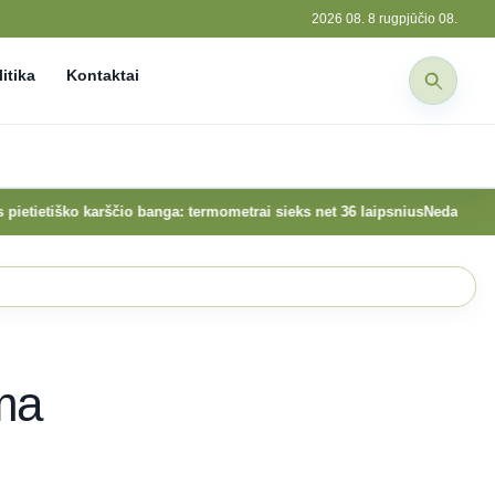
2026 08. 8 rugpjūčio 08.
itika
Kontaktai
o karščio banga: termometrai sieks net 36 laipsnius
Nedarbo išmokos Liet
ma