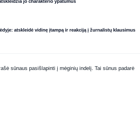
atskleidžia jo charakterio ypatumus
yje: atskleidė vidinę įtampą ir reakciją į žurnalistų klausimus
prašė sūnaus pasišlapinti į mėginių indelį. Tai sūnus padarė
REKLAMA