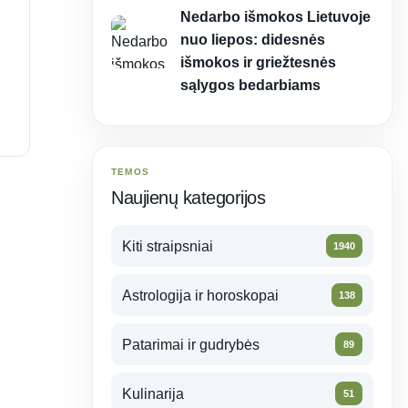
Nedarbo išmokos Lietuvoje
nuo liepos: didesnės
išmokos ir griežtesnės
sąlygos bedarbiams
TEMOS
Naujienų kategorijos
Kiti straipsniai
1940
Astrologija ir horoskopai
138
Patarimai ir gudrybės
89
Kulinarija
51