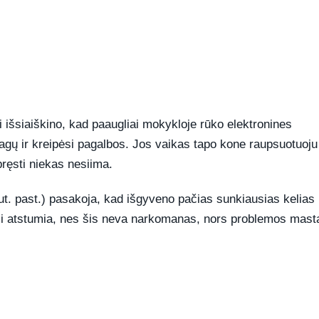
išsiaiškino, kad paaugliai mokykloje rūko elektronines
agų ir kreipėsi pagalbos. Jos vaikas tapo kone raupsuotuoju
pręsti niekas nesiima.
ut. past.) pasakoja, kad išgyveno pačias sunkiausias kelias
si atstumia, nes šis neva narkomanas, nors problemos mast
REKLAMA