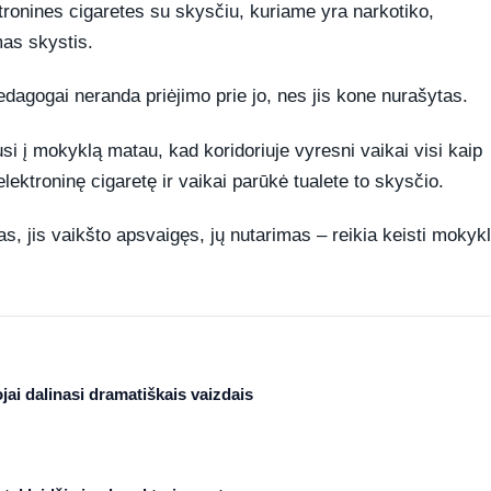
ktronines cigaretes su skysčiu, kuriame yra narkotiko,
as skystis.
dagogai neranda priėjimo prie jo, nes jis kone nurašytas.
i į mokyklą matau, kad koridoriuje vyresni vaikai visi kaip
ektroninę cigaretę ir vaikai parūkė tualete to skysčio.
 jis vaikšto apsvaigęs, jų nutarimas – reikia keisti mokykl
ojai dalinasi dramatiškais vaizdais