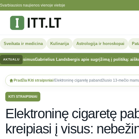
Svarbiausios naujienos vienoje vietoje
Sveikata ir medicina
Kulinarija
Astrologija ir horoskopai
Pat
ausimus
Gabrielius Landsbergis apie sugrįžimą į politiką: aiškus sprendima
AKTUALU
Skip
to
Pradžia
/
Kiti straipsniai
/
Elektroninę cigaretę pabandžiusio 13-mečio mama k
content
KITI STRAIPSNIAI
Elektroninę cigaretę p
kreipiasi į visus: nebeži