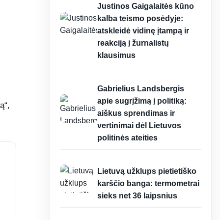
Justinos Gaigalaitės kūno
kalba teismo posėdyje:
atskleidė vidinę įtampą ir
reakciją į žurnalistų
klausimus
17:18
Gabrielius Landsbergis
apie sugrįžimą į politiką:
ą“,
aiškus sprendimas ir
vertinimai dėl Lietuvos
politinės ateities
17:17
Lietuvą užklups pietietiško
karščio banga: termometrai
sieks net 36 laipsnius
17:16