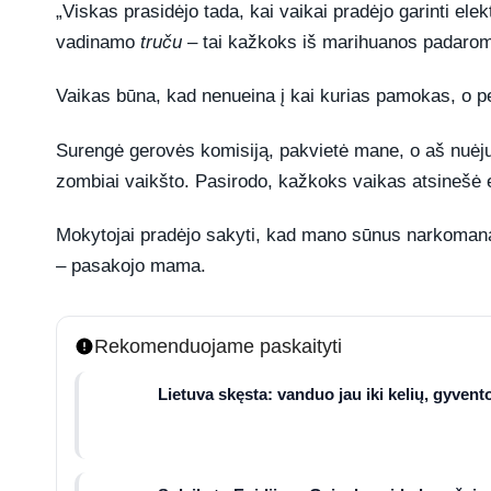
„Viskas prasidėjo tada, kai vaikai pradėjo garinti ele
vadinamo
truču
– tai kažkoks iš marihuanos padarom
Vaikas būna, kad nenueina į kai kurias pamokas, o pe
Surengė gerovės komisiją, pakvietė mane, o aš nuėjus
zombiai vaikšto. Pasirodo, kažkoks vaikas atsinešė el
Mokytojai pradėjo sakyti, kad mano sūnus narkomanas,
– pasakojo mama.
Rekomenduojame paskaityti
Lietuva skęsta: vanduo jau iki kelių, gyvent